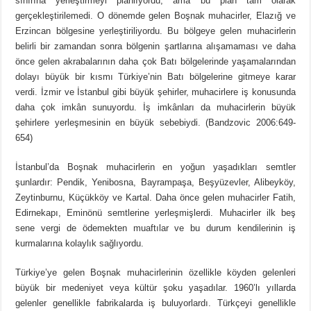
sınırına yerleştirmeyi plânlıyordu; ama bu plân tam olarak
gerçekleştirilemedi. O dönemde gelen Boşnak muhacirler, Elazığ ve
Erzincan bölgesine yerleştiriliyordu. Bu bölgeye gelen muhacirlerin
belirli bir zamandan sonra bölgenin şartlarına alışamaması ve daha
önce gelen akrabalarının daha çok Batı bölgelerinde yaşamalarından
dolayı büyük bir kısmı Türkiye’nin Batı bölgelerine gitmeye karar
verdi. İzmir ve İstanbul gibi büyük şehirler, muhacirlere iş konusunda
daha çok imkân sunuyordu. İş imkânları da muhacirlerin büyük
şehirlere yerleşmesinin en büyük sebebiydi. (Bandzovic 2006:649-
654)
İstanbul’da Boşnak muhacirlerin en yoğun yaşadıkları semtler
şunlardır: Pendik, Yenibosna, Bayrampaşa, Beşyüzevler, Alibeyköy,
Zeytinburnu, Küçükköy ve Kartal. Daha önce gelen muhacirler Fatih,
Edirnekapı, Eminönü semtlerine yerleşmişlerdi. Muhacirler ilk beş
sene vergi de ödemekten muaftılar ve bu durum kendilerinin iş
kurmalarına kolaylık sağlıyordu.
Türkiye’ye gelen Boşnak muhacirlerinin özellikle köyden gelenleri
büyük bir medeniyet veya kültür şoku yaşadılar. 1960’lı yıllarda
gelenler genellikle fabrikalarda iş buluyorlardı. Türkçeyi genellikle