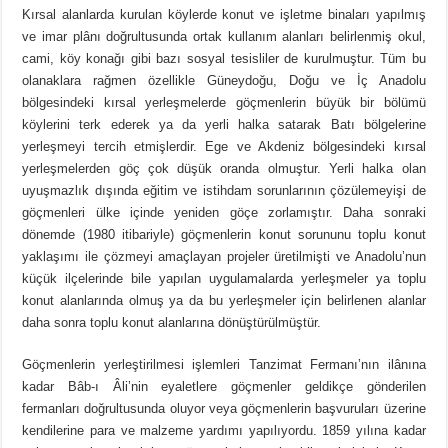
Kırsal alanlarda kurulan köylerde konut ve işletme binaları yapılmış
ve imar plânı doğrultusunda ortak kullanım alanları belirlenmiş okul,
cami, köy konağı gibi bazı sosyal tesisliler de kurulmuştur. Tüm bu
olanaklara rağmen özellikle Güneydoğu, Doğu ve İç Anadolu
bölgesindeki kırsal yerleşmelerde göçmenlerin büyük bir bölümü
köylerini terk ederek ya da yerli halka satarak Batı bölgelerine
yerleşmeyi tercih etmişlerdir. Ege ve Akdeniz bölgesindeki kırsal
yerleşmelerden göç çok düşük oranda olmuştur. Yerli halka olan
uyuşmazlık dışında eğitim ve istihdam sorunlarının çözülemeyişi de
göçmenleri ülke içinde yeniden göçe zorlamıştır. Daha sonraki
dönemde (1980 itibariyle) göçmenlerin konut sorununu toplu konut
yaklaşımı ile çözmeyi amaçlayan projeler üretilmişti ve Anadolu’nun
küçük ilçelerinde bile yapılan uygulamalarda yerleşmeler ya toplu
konut alanlarında olmuş ya da bu yerleşmeler için belirlenen alanlar
daha sonra toplu konut alanlarına dönüştürülmüştür.
Göçmenlerin yerleştirilmesi işlemleri Tanzimat Fermanı’nın ilânına
kadar Bâb-ı Âli’nin eyaletlere göçmenler geldikçe gönderilen
fermanları doğrultusunda oluyor veya göçmenlerin başvuruları üzerine
kendilerine para ve malzeme yardımı yapılıyordu. 1859 yılına kadar