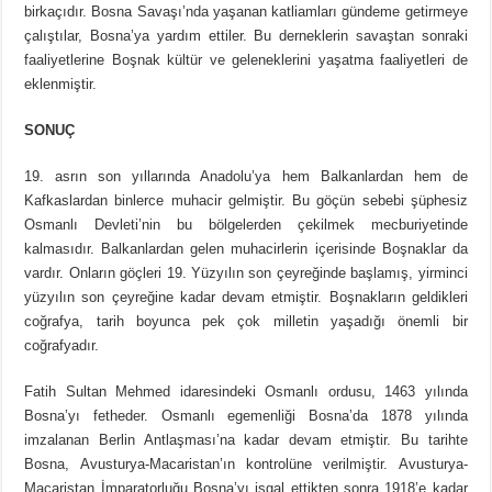
birkaçıdır. Bosna Savaşı’nda yaşanan katliamları gündeme getirmeye
çalıştılar, Bosna’ya yardım ettiler. Bu derneklerin savaştan sonraki
faaliyetlerine Boşnak kültür ve geleneklerini yaşatma faaliyetleri de
eklenmiştir.
SONUÇ
19. asrın son yıllarında Anadolu’ya hem Balkanlardan hem de
Kafkaslardan binlerce muhacir gelmiştir. Bu göçün sebebi şüphesiz
Osmanlı Devleti’nin bu bölgelerden çekilmek mecburiyetinde
kalmasıdır. Balkanlardan gelen muhacirlerin içerisinde Boşnaklar da
vardır. Onların göçleri 19. Yüzyılın son çeyreğinde başlamış, yirminci
yüzyılın son çeyreğine kadar devam etmiştir. Boşnakların geldikleri
coğrafya, tarih boyunca pek çok milletin yaşadığı önemli bir
coğrafyadır.
Fatih Sultan Mehmed idaresindeki Osmanlı ordusu, 1463 yılında
Bosna’yı fetheder. Osmanlı egemenliği Bosna’da 1878 yılında
imzalanan Berlin Antlaşması’na kadar devam etmiştir. Bu tarihte
Bosna, Avusturya-Macaristan’ın kontrolüne verilmiştir. Avusturya-
Macaristan İmparatorluğu Bosna’yı işgal ettikten sonra 1918’e kadar