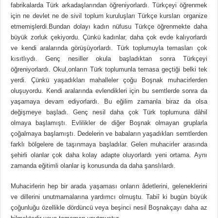
fabrikalarda Türk arkadaşlarından öğreniyorlardı. Türkçeyi öğrenmek
için ne devlet ne de sivil toplum kuruluşları Türkçe kursları organize
etmemişlerdi.Bundan dolayı kadın nüfusu Türkçe öğrenmekte daha
büyük zorluk çekiyordu. Çünkü kadınlar, daha çok evde kalıyorlardı
ve kendi aralarında görüşüyorlardı. Türk toplumuyla temasları çok
kısıtlıydı. Genç nesiller okula başladıktan sonra Türkçeyi
öğreniyorlardı. Okul,onların Türk toplumunla temasa geçtiği belki tek
yerdi. Çünkü yaşadıkları mahalleler çoğu Boşnak muhacirlerden
oluşuyordu. Kendi aralarında evlendikleri için bu semtlerde sonra da
yaşamaya devam ediyorlardı. Bu eğilim zamanla biraz da olsa
değişmeye başladı. Genç nesil daha çok Türk toplumuna dâhil
olmaya başlamıştı. Evlilikler de diğer Boşnak olmayan gruplarla
çoğalmaya başlamıştı. Dedelerin ve babaların yaşadıkları semtlerden
farklı bölgelere de taşınmaya başladılar. Gelen muhacirler arasında
şehirli olanlar çok daha kolay adapte oluyorlardı yeni ortama. Aynı
zamanda eğitimli olanlar iş konusunda da daha şanslılardı.
Muhacirlerin hep bir arada yaşaması onların âdetlerini, geleneklerini
ve dillerini unutmamalarına yardımcı olmuştu. Tabiî ki bugün büyük
çoğunluğu özellikle dördüncü veya beşinci nesil Boşnakçayı daha az