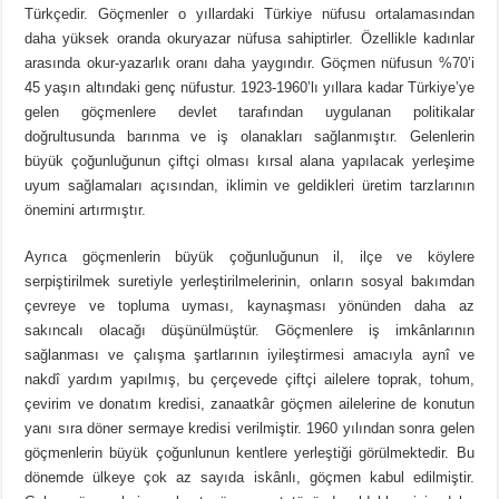
Türkçedir. Göçmenler o yıllardaki Türkiye nüfusu ortalamasından
daha yüksek oranda okuryazar nüfusa sahiptirler. Özellikle kadınlar
arasında okur-yazarlık oranı daha yaygındır. Göçmen nüfusun %70’i
45 yaşın altındaki genç nüfustur. 1923-1960’lı yıllara kadar Türkiye’ye
gelen göçmenlere devlet tarafından uygulanan politikalar
doğrultusunda barınma ve iş olanakları sağlanmıştır. Gelenlerin
büyük çoğunluğunun çiftçi olması kırsal alana yapılacak yerleşime
uyum sağlamaları açısından, iklimin ve geldikleri üretim tarzlarının
önemini artırmıştır.
Ayrıca göçmenlerin büyük çoğunluğunun il, ilçe ve köylere
serpiştirilmek suretiyle yerleştirilmelerinin, onların sosyal bakımdan
çevreye ve topluma uyması, kaynaşması yönünden daha az
sakıncalı olacağı düşünülmüştür. Göçmenlere iş imkânlarının
sağlanması ve çalışma şartlarının iyileştirmesi amacıyla aynî ve
nakdî yardım yapılmış, bu çerçevede çiftçi ailelere toprak, tohum,
çevirim ve donatım kredisi, zanaatkâr göçmen ailelerine de konutun
yanı sıra döner sermaye kredisi verilmiştir. 1960 yılından sonra gelen
göçmenlerin büyük çoğunlunun kentlere yerleştiği görülmektedir. Bu
dönemde ülkeye çok az sayıda iskânlı, göçmen kabul edilmiştir.