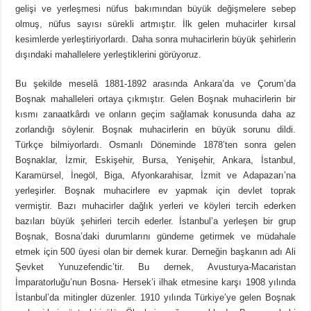
gelişi ve yerleşmesi nüfus bakımından büyük değişmelere sebep
olmuş, nüfus sayısı sürekli artmıştır. İlk gelen muhacirler kırsal
kesimlerde yerleştiriyorlardı. Daha sonra muhacirlerin büyük şehirlerin
dışındaki mahallelere yerleştiklerini görüyoruz.
Bu şekilde meselâ 1881-1892 arasında Ankara’da ve Çorum’da
Boşnak mahalleleri ortaya çıkmıştır. Gelen Boşnak muhacirlerin bir
kısmı zanaatkârdı ve onların geçim sağlamak konusunda daha az
zorlandığı söylenir. Boşnak muhacirlerin en büyük sorunu dildi.
Türkçe bilmiyorlardı. Osmanlı Döneminde 1878’ten sonra gelen
Boşnaklar, İzmir, Eskişehir, Bursa, Yenişehir, Ankara, İstanbul,
Karamürsel, İnegöl, Biga, Afyonkarahisar, İzmit ve Adapazarı’na
yerleşirler. Boşnak muhacirlere ev yapmak için devlet toprak
vermiştir. Bazı muhacirler dağlık yerleri ve köyleri tercih ederken
bazıları büyük şehirleri tercih ederler. İstanbul’a yerleşen bir grup
Boşnak, Bosna’daki durumlarını gündeme getirmek ve müdahale
etmek için 500 üyesi olan bir dernek kurar. Derneğin başkanın adı Ali
Şevket Yunuzefendic’tir. Bu dernek, Avusturya-Macaristan
İmparatorluğu’nun Bosna- Hersek’i ilhak etmesine karşı 1908 yılında
İstanbul’da mitingler düzenler. 1910 yılında Türkiye’ye gelen Boşnak