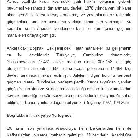
Ayrıca özellikle kırsal kesimdeki yerli halkın tepkisinin giderek
büyümesi ve rahatsızlığın artması, devleti, 1878 yılında yeni bir karar
alma gereği ile karşı karşıya bırakmış ve yayımlanan bir talimatla
göçmenlerin kentlerin çevresine yerleşmelerine izin verilmiştir. Bu
karardan sonra Anadolu kentlerinde kısa bir süre içinde göçmen
mahalleleri ortaya çıkmıştır.
Ankara’daki Boşnak, Eskişehir’deki Tatar mahalleleri bu gelişmenin
en iyi örnekleridir. Türkiye’ye, Cumhuriyet döneminde,
Yugoslavya’dan 77.431 aileye mensup olarak 305.158 kişi göç
etmiştir. Bu ailelerden 1950 yılına kadar gelenlerden 14.494 kişi
devlet tarafından iskân edilmiştir. Ailelerin diğer bölümü serbest
göçmen olarak Türkiye’ye yerleşmişlerdir. Yugoslavya’dan yapılan
göçün Yunanistan ve Bulgaristan’dan olduğu gibi politik zorlamalardan
kaynaklanmadığı, göçün sosyo-ekonomik nedenlere dayandığı kabul
edilmiştir. Bunun yanlış olduğunu biliyoruz. (Doğanay 1997: 194-205)
Boşnakların Türkiye’ye Yerleşmesi
19. asrın son yıllarında Anadolu’ya hem Balkanlardan hem de
Kafkaslardan binlerce muhacir gelmiştir. Muhacirlerin Anadolu’ya