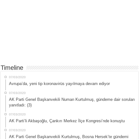
Timeline
07/03/2020
Avrupa’da, yeni tip koronavirüs yayılmaya devam ediyor
07/03/2020
AK Parti Genel Başkanvekili Numan Kurtulmuş, gündeme dair soruları
yanıtladı: (3)
07/03/2020
AK Parti’li Akbaşoğlu, Çankırı Merkez İlçe Kongresi’nde konuştu
07/03/2020
AK Parti Genel Başkanvekili Kurtulmuş, Bosna Hersek’te gündemi