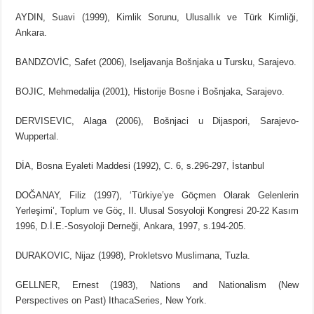
AYDIN, Suavi (1999), Kimlik Sorunu, Ulusallık ve Türk Kimliği,
Ankara.
BANDZOVİC, Safet (2006), Iseljavanja Bošnjaka u Tursku, Sarajevo.
BOJIC, Mehmedalija (2001), Historije Bosne i Bošnjaka, Sarajevo.
DERVISEVIC, Alaga (2006), Bošnjaci u Dijaspori, Sarajevo-
Wuppertal.
DİA, Bosna Eyaleti Maddesi (1992), C. 6, s.296-297, İstanbul
DOĞANAY, Filiz (1997), ‘Türkiye’ye Göçmen Olarak Gelenlerin
Yerleşimi’, Toplum ve Göç, II. Ulusal Sosyoloji Kongresi 20-22 Kasım
1996, D.İ.E.-Sosyoloji Derneği, Ankara, 1997, s.194-205.
DURAKOVIC, Nijaz (1998), Prokletsvo Muslimana, Tuzla.
GELLNER, Ernest (1983), Nations and Nationalism (New
Perspectives on Past) IthacaSeries, New York.