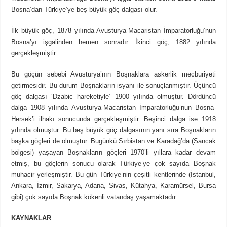
Bosna’dan Türkiye’ye beş büyük göç dalgası olur.
İlk büyük göç, 1878 yılında Avusturya-Macaristan İmparatorluğu’nun
Bosna’yı işgalinden hemen sonradır. İkinci göç, 1882 yılında
gerçekleşmiştir.
Bu göçün sebebi Avusturya’nın Boşnaklara askerlik mecburiyeti
getirmesidir. Bu durum Boşnakların isyanı ile sonuçlanmıştır. Üçüncü
göç dalgası ‘Dzabic hareketiyle’ 1900 yılında olmuştur. Dördüncü
dalga 1908 yılında Avusturya-Macaristan İmparatorluğu’nun Bosna-
Hersek’i ilhakı sonucunda gerçekleşmiştir. Beşinci dalga ise 1918
yılında olmuştur. Bu beş büyük göç dalgasının yanı sıra Boşnakların
başka göçleri de olmuştur. Bugünkü Sırbistan ve Karadağ’da (Sancak
bölgesi) yaşayan Boşnakların göçleri 1970’li yıllara kadar devam
etmiş, bu göçlerin sonucu olarak Türkiye’ye çok sayıda Boşnak
muhacir yerleşmiştir. Bu gün Türkiye’nin çeşitli kentlerinde (İstanbul,
Ankara, İzmir, Sakarya, Adana, Sivas, Kütahya, Karamürsel, Bursa
gibi) çok sayıda Boşnak kökenli vatandaş yaşamaktadır.
KAYNAKLAR