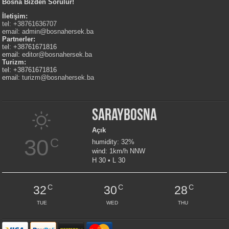
Bosna Bizden Sorulur!
İletişim:
tel: +38761636707
email:
admin@bosnahersek.ba
Partnerler:
tel: +38761671816
email:
editor@bosnahersek.ba
Turizm:
tel: +38761671816
email:
turizm@bosnahersek.ba
Saraybosna
Açık
30
C
humidity: 32%
wind: 1km/h NNW
H 30 • L 30
C
C
C
32
30
28
TUE
WED
THU