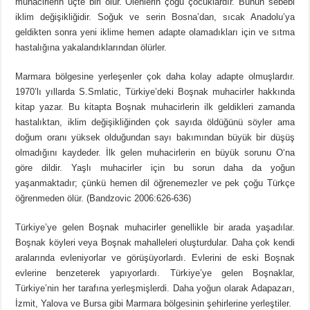
muhacirlerin üçte biri ölür. Ölenlerin çoğu çocuklardır. Bunun sebebi
iklim değişikliğidir. Soğuk ve serin Bosna’dan, sıcak Anadolu’ya
geldikten sonra yeni iklime hemen adapte olamadıkları için ve sıtma
hastalığına yakalandıklarından ölürler.
Marmara bölgesine yerleşenler çok daha kolay adapte olmuşlardır.
1970’lı yıllarda S.Smlatic, Türkiye’deki Boşnak muhacirler hakkında
kitap yazar. Bu kitapta Boşnak muhacirlerin ilk geldikleri zamanda
hastalıktan, iklim değişikliğinden çok sayıda öldüğünü söyler ama
doğum oranı yüksek olduğundan sayı bakımından büyük bir düşüş
olmadığını kaydeder. İlk gelen muhacirlerin en büyük sorunu O‘na
göre dildir. Yaşlı muhacirler için bu sorun daha da yoğun
yaşanmaktadır; çünkü hemen dil öğrenemezler ve pek çoğu Türkçe
öğrenmeden ölür. (Bandzovic 2006:626-636)
Türkiye’ye gelen Boşnak muhacirler genellikle bir arada yaşadılar.
Boşnak köyleri veya Boşnak mahalleleri oluşturdular. Daha çok kendi
aralarında evleniyorlar ve görüşüyorlardı. Evlerini de eski Boşnak
evlerine benzeterek yapıyorlardı. Türkiye’ye gelen Boşnaklar,
Türkiye’nin her tarafına yerleşmişlerdi. Daha yoğun olarak Adapazarı,
İzmit, Yalova ve Bursa gibi Marmara bölgesinin şehirlerine yerleştiler.