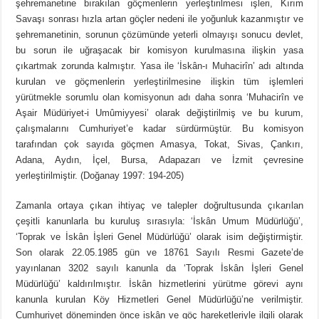
şehremanetine bırakılan göçmenlerin yerleştirilmesi işleri, Kırım
Savaşı sonrası hızla artan göçler nedeni ile yoğunluk kazanmıştır ve
şehremanetinin, sorunun çözümünde yeterli olmayışı sonucu devlet,
bu sorun ile uğraşacak bir komisyon kurulmasına ilişkin yasa
çıkartmak zorunda kalmıştır. Yasa ile ‘İskân-ı Muhacirîn’ adı altında
kurulan ve göçmenlerin yerleştirilmesine ilişkin tüm işlemleri
yürütmekle sorumlu olan komisyonun adı daha sonra ‘Muhacirîn ve
Aşair Müdüriyet-i Umûmiyyesi’ olarak değiştirilmiş ve bu kurum,
çalışmalarını Cumhuriyet’e kadar sürdürmüştür. Bu komisyon
tarafından çok sayıda göçmen Amasya, Tokat, Sivas, Çankırı,
Adana, Aydın, İçel, Bursa, Adapazarı ve İzmit çevresine
yerleştirilmiştir. (Doğanay 1997: 194-205)
Zamanla ortaya çıkan ihtiyaç ve talepler doğrultusunda çıkarılan
çeşitli kanunlarla bu kuruluş sırasıyla: ‘İskân Umum Müdürlüğü’,
‘Toprak ve İskân İşleri Genel Müdürlüğü’ olarak isim değiştirmiştir.
Son olarak 22.05.1985 gün ve 18761 Sayılı Resmi Gazete’de
yayınlanan 3202 sayılı kanunla da ‘Toprak İskân İşleri Genel
Müdürlüğü’ kaldırılmıştır. İskân hizmetlerini yürütme görevi aynı
kanunla kurulan Köy Hizmetleri Genel Müdürlüğü’ne verilmiştir.
Cumhuriyet döneminden önce iskân ve göç hareketleriyle ilgili olarak