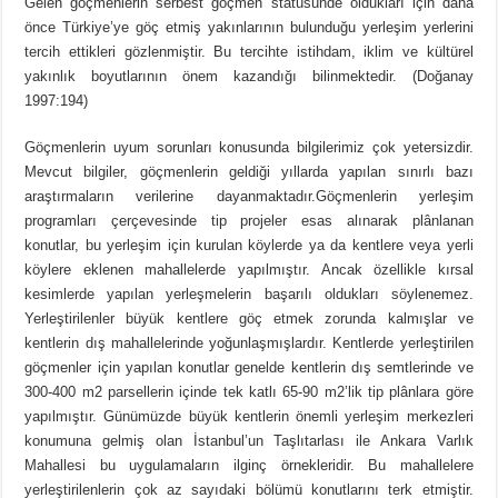
Gelen göçmenlerin serbest göçmen statüsünde oldukları için daha
önce Türkiye’ye göç etmiş yakınlarının bulunduğu yerleşim yerlerini
tercih ettikleri gözlenmiştir. Bu tercihte istihdam, iklim ve kültürel
yakınlık boyutlarının önem kazandığı bilinmektedir. (Doğanay
1997:194)
Göçmenlerin uyum sorunları konusunda bilgilerimiz çok yetersizdir.
Mevcut bilgiler, göçmenlerin geldiği yıllarda yapılan sınırlı bazı
araştırmaların verilerine dayanmaktadır.Göçmenlerin yerleşim
programları çerçevesinde tip projeler esas alınarak plânlanan
konutlar, bu yerleşim için kurulan köylerde ya da kentlere veya yerli
köylere eklenen mahallelerde yapılmıştır. Ancak özellikle kırsal
kesimlerde yapılan yerleşmelerin başarılı oldukları söylenemez.
Yerleştirilenler büyük kentlere göç etmek zorunda kalmışlar ve
kentlerin dış mahallelerinde yoğunlaşmışlardır. Kentlerde yerleştirilen
göçmenler için yapılan konutlar genelde kentlerin dış semtlerinde ve
300-400 m2 parsellerin içinde tek katlı 65-90 m2’lik tip plânlara göre
yapılmıştır. Günümüzde büyük kentlerin önemli yerleşim merkezleri
konumuna gelmiş olan İstanbul’un Taşlıtarlası ile Ankara Varlık
Mahallesi bu uygulamaların ilginç örnekleridir. Bu mahallelere
yerleştirilenlerin çok az sayıdaki bölümü konutlarını terk etmiştir.