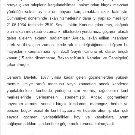
ortaya çıkan taleplerin karşılanabilmesi bakımından birçok mevzuat
yürürlüğe sokulmuş ise de ihtiyacı karşılamaktan uzak kalmıştır.
Cumhuriyet döneminde iskân hizmetlerinin daha iyi yapılabilmesi için
21.06.1934 tarihinde 2510 Sayılı İskân Kanunu çıkarılmış, dağınık
olan iskân mevzuatı o zamanki ülkelerden yurdumuza göçmen olarak
gelen ailelerin iskânını sağlamıştır. Ayrıca, iskân edilen insanların
istek ve ihtiyaçları zaman içinde sık sık değiştiğinden, değişen bu
ihtiyaçların karşılanması için 2510 Sayılı Kanuna ek olarak birçok
kanun (15 adet Nizamname, Bakanlar Kurulu Kararları ve Genelgeler)
çıkartılmıştır.
Osmanlı Devleti, 1877 yılına kadar gelen göçmenlerden yüksek
memur, ilmiye sınıfı mensubu veya zanaatları ancak kentlerde
yapılabilenlere, kentlerde yerleşme izni vermiş, diğerlerinin kent
merkezlerinde yerleşmesini istememiştir. Ancak göçmenlerin
sayısının artması sonucu birçok kunduracı, marangoz, berber ve
benzeri küçük esnaf ile kent hayatına ve ticarete alışmış olan çok
sayıda göçmen, yerleştirildikleri köy ve kasabalara uyum
sağlayamadıkları için kentlere göç etmek zorunda kalmışlardı.