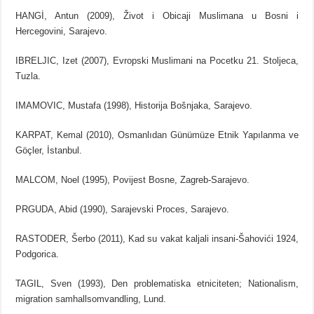
HANGİ, Antun (2009), Život i Obicaji Muslimana u Bosni i
Hercegovini, Sarajevo.
IBRELJIC, Izet (2007), Evropski Muslimani na Pocetku 21. Stoljeca,
Tuzla.
IMAMOVIC, Mustafa (1998), Historija Bošnjaka, Sarajevo.
KARPAT, Kemal (2010), Osmanlıdan Günümüze Etnik Yapılanma ve
Göçler, İstanbul.
MALCOM, Noel (1995), Povijest Bosne, Zagreb-Sarajevo.
PRGUDA, Abid (1990), Sarajevski Proces, Sarajevo.
RASTODER, Šerbo (2011), Kad su vakat kaljali insani-Šahovići 1924,
Podgorica.
TAGIL, Sven (1993), Den problematiska etniciteten; Nationalism,
migration samhallsomvandling, Lund.