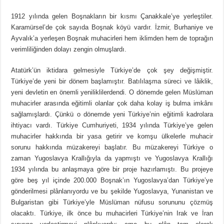
1912 yılında gelen Boşnakların bir kısmı Çanakkale’ye yerleştiler.
Karamürsel’de çok sayıda Boşnak köyü vardır. İzmir, Burhaniye ve
Ayvalık’a yerleşen Boşnak muhacirleri hem iklimden hem de toprağın
verimliliğinden dolayı zengin olmuşlardı.
Atatürk’ün iktidara gelmesiyle Türkiye’de çok şey değişmiştir.
Türkiye’de yeni bir dönem başlamıştır. Batılılaşma süreci ve lâiklik,
yeni devletin en önemli yeniliklilerdendi. O dönemde gelen Müslüman
muhacirler arasında eğitimli olanlar çok daha kolay iş bulma imkânı
sağlamışlardı. Çünkü o dönemde yeni Türkiye’nin eğitimli kadrolara
ihtiyacı vardı. Türkiye Cumhuriyeti, 1934 yılında Türkiye’ye gelen
muhacirler hakkında bir yasa getirir ve komşu ülkelerle muhacir
sorunu hakkında müzakereyi başlatır. Bu müzakereyi Türkiye o
zaman Yugoslavya Krallığıyla da yapmıştı ve Yugoslavya Krallığı
1934 yılında bu anlaşmaya göre bir proje hazırlamıştı. Bu projeye
göre beş yıl içinde 200.000 Boşnak’ın Yugoslavya’dan Türkiye’ye
gönderilmesi plânlanıyordu ve bu şekilde Yugoslavya, Yunanistan ve
Bulgaristan gibi Türkiye’yle Müslüman nüfusu sorununu çözmüş
olacaktı. Türkiye, ilk önce bu muhacirleri Türkiye’nin Irak ve İran