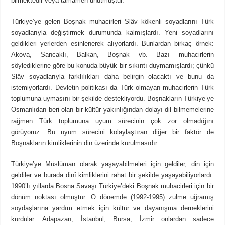
bilmektedir veya tamamen unutmuştur.
Türkiye’ye gelen Boşnak muhacirleri Slâv kökenli soyadlarını Türk
soyadlarıyla değiştirmek durumunda kalmışlardı. Yeni soyadlarını
geldikleri yerlerden esinlenerek alıyorlardı. Bunlardan birkaç örnek:
Akova, Sancaklı, Balkan, Boşnak vb. Bazı muhacirlerin
söylediklerine göre bu konuda büyük bir sıkıntı duymamışlardı; çünkü
Slâv soyadlarıyla farklılıkları daha belirgin olacaktı ve bunu da
istemiyorlardı. Devletin politikası da Türk olmayan muhacirlerin Türk
toplumuna uymasını bir şekilde destekliyordu. Boşnakların Türkiye’ye
Osmanlıdan beri olan bir kültür yakınlığından dolayı dil bilmemelerine
rağmen Türk toplumuna uyum sürecinin çok zor olmadığını
görüyoruz. Bu uyum sürecini kolaylaştıran diğer bir faktör de
Boşnakların kimliklerinin din üzerinde kurulmasıdır.
Türkiye’ye Müslüman olarak yaşayabilmeleri için geldiler, din için
geldiler ve burada dinî kimliklerini rahat bir şekilde yaşayabiliyorlardı.
1990’lı yıllarda Bosna Savaşı Türkiye’deki Boşnak muhacirleri için bir
dönüm noktası olmuştur. O dönemde (1992-1995) zulme uğramış
soydaşlarına yardım etmek için kültür ve dayanışma derneklerini
kurdular. Adapazarı, İstanbul, Bursa, İzmir onlardan sadece