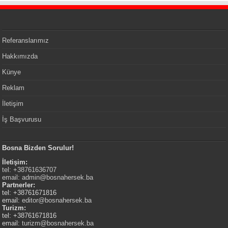
Referanslarımız
Hakkımızda
Künye
Reklam
İletişim
İş Başvurusu
Bosna Bizden Sorulur!
İletişim:
tel: +38761636707
email:
admin@bosnahersek.ba
Partnerler:
tel: +38761671816
email:
editor@bosnahersek.ba
Turizm:
tel: +38761671816
email:
turizm@bosnahersek.ba