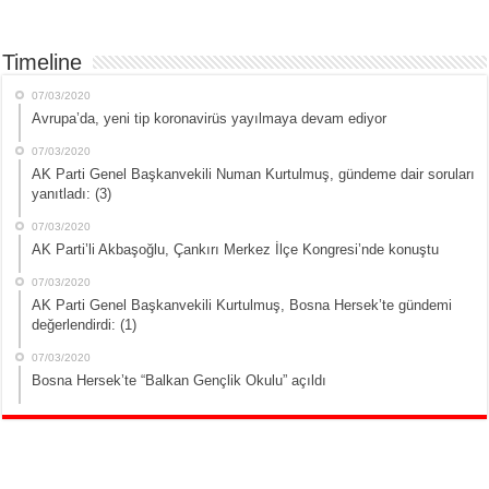
Timeline
07/03/2020
Avrupa’da, yeni tip koronavirüs yayılmaya devam ediyor
07/03/2020
AK Parti Genel Başkanvekili Numan Kurtulmuş, gündeme dair soruları
yanıtladı: (3)
07/03/2020
AK Parti’li Akbaşoğlu, Çankırı Merkez İlçe Kongresi’nde konuştu
07/03/2020
AK Parti Genel Başkanvekili Kurtulmuş, Bosna Hersek’te gündemi
değerlendirdi: (1)
07/03/2020
Bosna Hersek’te “Balkan Gençlik Okulu” açıldı