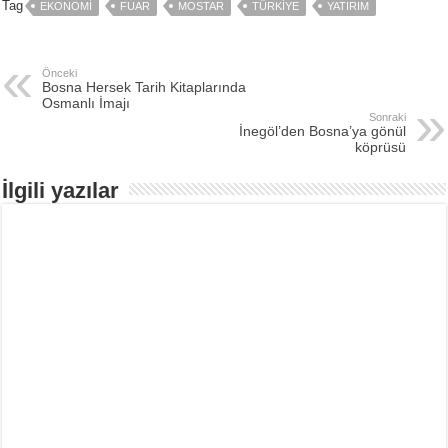
Tag
EKONOMI
FUAR
MOSTAR
TÜRKIYE
YATIRIM
Önceki
Bosna Hersek Tarih Kitaplarında
Osmanlı İmajı
Sonraki
İnegöl’den Bosna’ya gönül
köprüsü
İlgili yazılar