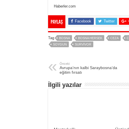
Haberler.com
Facebook
Twitter
Paylaş
Tag
BOSNA
BOSNA HERSEK
CEZA
C
SOYGUN
SURVIVOR
Önceki
Avrupa’nın kalbi Saraybosna’da
eğitim fırsatı
İlgili yazılar