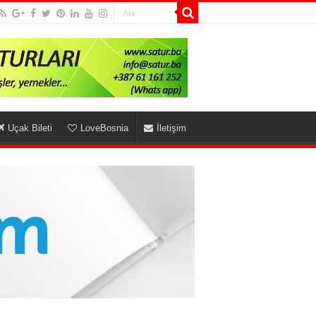
Uçak Bileti
LoveBosnia
İletişim