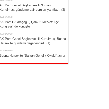
07/03/2020
AK Parti Genel Başkanvekili Numan
Kurtulmuş, gündeme dair soruları yanıtladı: (3)
07/03/2020
AK Parti’li Akbaşoğlu, Çankırı Merkez İlçe
Kongresi’nde konuştu
07/03/2020
AK Parti Genel Başkanvekili Kurtulmuş, Bosna
Hersek’te gündemi değerlendirdi: (1)
07/03/2020
Bosna Hersek’te “Balkan Gençlik Okulu” açıldı