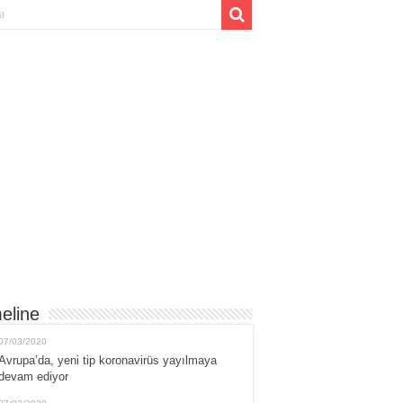
eline
07/03/2020
Avrupa’da, yeni tip koronavirüs yayılmaya
devam ediyor