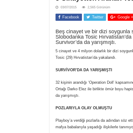
03/07/2015
2,565 Görünüm
Facebook
Twitter
Google 
Beş cinayet ve bir dizi soygunla
Slobodanka Tosic Hırvatistan’da 
Survivor’da da yarışmıştı.
5 cinayet ve 4 milyon dolarlık bir dizi soygu
Tosic (29) Hırvatistan’da yakalandı.
SURVİVOR’DA DA YARIŞMIŞTI
32 kişinin arandığı ‘Operation Doll’ kapsamı
Ortağı Darko Elez ile birlikte ömür boyu hapi
da yarışmıştı.
POZLARIYLA OLAY OLMUŞTU
Playboy’a verdiği pozlarla da adından söz ett
mafya babalarıyla yaşadığı ilişkilerle tanınıy