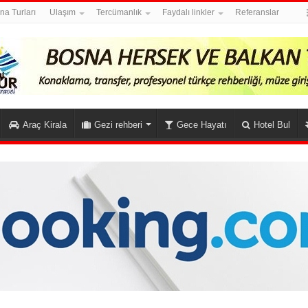
na Turları
Ulaşım
Tercümanlık
Faydalı linkler
Referanslar
Araç Kirala
Gezi rehberi
Gece Hayatı
Hotel Bul