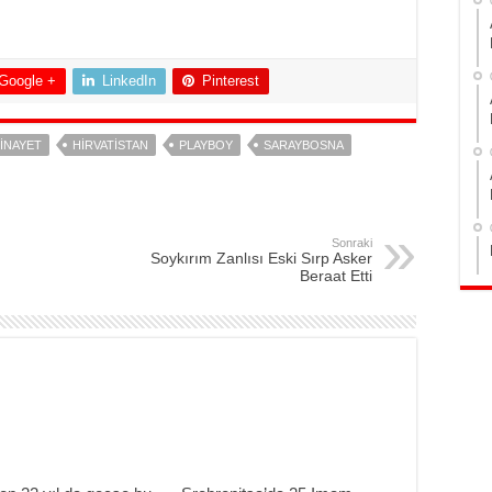
Google +
LinkedIn
Pinterest
INAYET
HIRVATISTAN
PLAYBOY
SARAYBOSNA
Sonraki
Soykırım Zanlısı Eski Sırp Asker
Beraat Etti