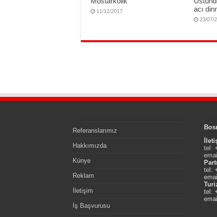
Mostarkolik
Üstünd
acı di
11/12/2017
23/07/
Bos
Referanslarımız
İlet
Hakkımızda
tel:
emai
Künye
Part
tel:
Reklam
emai
Tur
İletişim
tel:
emai
İş Başvurusu