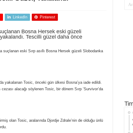
+
LinkedIn
Pinterest
 suçlanan Bosna Hersek eski güzeli
yakalandı. Tescilli güzel daha önce
nla suçlanan eski Sırp asıllı Bosna Hersek güzeli Slobodanka
nda yakalanan Tosic, önceki gün ülkesi Bosna’ya iade edildi.
s cezası alacağı söylenen Tosic, bir dönem Sırp ‘Survivor’da
Tim
irmiş olan Tosic, aralarında Djordje Zdrale’nin de olduğu ünlü
ordu.