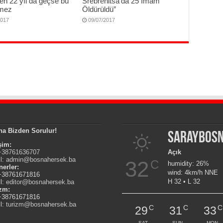
en 22 yıl da geçse bu
Srebrenitsa’da 25 Imam
nmez
Öldürüldü”
2017
09/07/2017
na Bizden Sorulur!
Saraybos
işim:
 +38761636707
Açık
l:
admin@bosnahersek.ba
32
C
humidity: 26%
nerler:
wind: 4km/h NNE
 +38761671816
H 32 • L 32
l:
editor@bosnahersek.ba
izm:
 +38761671816
l:
turizm@bosnahersek.ba
C
C
C
29
31
33
SAT
SUN
MON