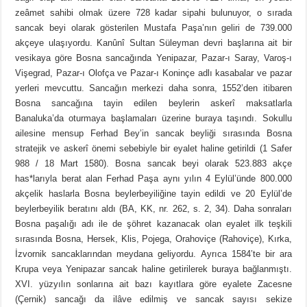
zeâmet sahibi olmak üzere 728 kadar sipahi bulunuyor, o sırada
sancak beyi olarak gösterilen Mustafa Paşa’nın geliri de 739.000
akçeye ulaşıyordu. Kanûnî Sultan Süleyman devri başlarına ait bir
vesikaya göre Bosna sancağında Yenipazar, Pazar-ı Saray, Varoş-ı
Vişegrad, Pazar-ı Olofça ve Pazar-ı Koninçe adlı kasabalar ve pazar
yerleri mevcuttu. Sancağın merkezi daha sonra, 1552’den itibaren
Bosna sancağına tayin edilen beylerin askerî maksatlarla
Banaluka’da oturmaya başlamaları üzerine buraya taşındı. Sokullu
ailesine mensup Ferhad Bey’in sancak beyliği sırasında Bosna
stratejik ve askerî önemi sebebiyle bir eyalet haline getirildi (1 Safer
988 / 18 Mart 1580). Bosna sancak beyi olarak 523.883 akçe
has*larıyla berat alan Ferhad Paşa aynı yılın 4 Eylül’ünde 800.000
akçelik haslarla Bosna beylerbeyiliğine tayin edildi ve 20 Eylül’de
beylerbeyilik beratını aldı (BA, KK, nr. 262, s. 2, 34). Daha sonraları
Bosna paşalığı adı ile de şöhret kazanacak olan eyalet ilk teşkili
sırasında Bosna, Hersek, Klis, Pojega, Orahoviçe (Rahoviçe), Kırka,
İzvornik sancaklarından meydana geliyordu. Ayrıca 1584’te bir ara
Krupa veya Yenipazar sancak haline getirilerek buraya bağlanmıştı.
XVI. yüzyılın sonlarına ait bazı kayıtlara göre eyalete Zacesne
(Çernik) sancağı da ilâve edilmiş ve sancak sayısı sekize