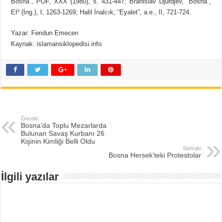
Bosna”, POF, XXX (1980), s. 431-447; Branislav Djurdjev, “Bosna”,
EI² (İng.), I, 1263-1269; Halil İnalcık, “Eyalet”, a.e., II, 721-724.
Yazar: Feridun Emecen
Kaynak: islamansiklopedisi.info
Önceki
Bosna’da Toplu Mezarlarda
Bulunan Savaş Kurbanı 26
Kişinin Kimliği Belli Oldu
Sonraki
Bosna Hersek’teki Protestolar
İlgili yazılar