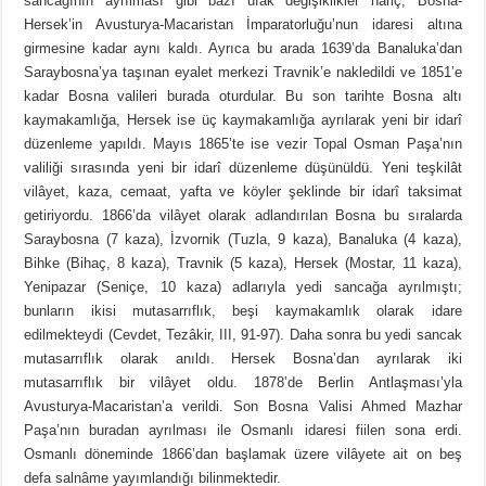
sancağının ayrılması gibi bazı ufak değişiklikler hariç, Bosna-
Hersek’in Avusturya-Macaristan İmparatorluğu’nun idaresi altına
girmesine kadar aynı kaldı. Ayrıca bu arada 1639’da Banaluka’dan
Saraybosna’ya taşınan eyalet merkezi Travnik’e nakledildi ve 1851’e
kadar Bosna valileri burada oturdular. Bu son tarihte Bosna altı
kaymakamlığa, Hersek ise üç kaymakamlığa ayrılarak yeni bir idarî
düzenleme yapıldı. Mayıs 1865’te ise vezir Topal Osman Paşa’nın
valiliği sırasında yeni bir idarî düzenleme düşünüldü. Yeni teşkilât
vilâyet, kaza, cemaat, yafta ve köyler şeklinde bir idarî taksimat
getiriyordu. 1866’da vilâyet olarak adlandırılan Bosna bu sıralarda
Saraybosna (7 kaza), İzvornik (Tuzla, 9 kaza), Banaluka (4 kaza),
Bihke (Bihaç, 8 kaza), Travnik (5 kaza), Hersek (Mostar, 11 kaza),
Yenipazar (Seniçe, 10 kaza) adlarıyla yedi sancağa ayrılmıştı;
bunların ikisi mutasarrıflık, beşi kaymakamlık olarak idare
edilmekteydi (Cevdet, Tezâkir, III, 91-97). Daha sonra bu yedi sancak
mutasarrıflık olarak anıldı. Hersek Bosna’dan ayrılarak iki
mutasarrıflık bir vilâyet oldu. 1878’de Berlin Antlaşması’yla
Avusturya-Macaristan’a verildi. Son Bosna Valisi Ahmed Mazhar
Paşa’nın buradan ayrılması ile Osmanlı idaresi fiilen sona erdi.
Osmanlı döneminde 1866’dan başlamak üzere vilâyete ait on beş
defa salnâme yayımlandığı bilinmektedir.