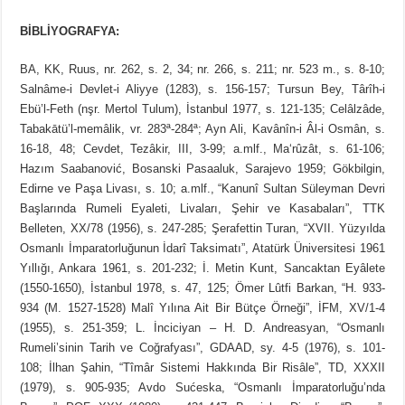
BİBLİYOGRAFYA:
BA, KK, Ruus, nr. 262, s. 2, 34; nr. 266, s. 211; nr. 523 m., s. 8-10;
Salnâme-i Devlet-i Aliyye (1283), s. 156-157; Tursun Bey, Târîh-i
Ebü’l-Feth (nşr. Mertol Tulum), İstanbul 1977, s. 121-135; Celâlzâde,
Tabakātü’l-memâlik, vr. 283ª-284ª; Ayn Ali, Kavânîn-i Âl-i Osmân, s.
16-18, 48; Cevdet, Tezâkir, III, 3-99; a.mlf., Ma‘rûzât, s. 61-106;
Hazım Saabanović, Bosanski Pasaaluk, Sarajevo 1959; Gökbilgin,
Edirne ve Paşa Livası, s. 10; a.mlf., “Kanunî Sultan Süleyman Devri
Başlarında Rumeli Eyaleti, Livaları, Şehir ve Kasabaları”, TTK
Belleten, XX/78 (1956), s. 247-285; Şerafettin Turan, “XVII. Yüzyılda
Osmanlı İmparatorluğunun İdarî Taksimatı”, Atatürk Üniversitesi 1961
Yıllığı, Ankara 1961, s. 201-232; İ. Metin Kunt, Sancaktan Eyâlete
(1550-1650), İstanbul 1978, s. 47, 125; Ömer Lûtfi Barkan, “H. 933-
934 (M. 1527-1528) Malî Yılına Ait Bir Bütçe Örneği”, İFM, XV/1-4
(1955), s. 251-359; L. İnciciyan – H. D. Andreasyan, “Osmanlı
Rumeli’sinin Tarih ve Coğrafyası”, GDAAD, sy. 4-5 (1976), s. 101-
108; İlhan Şahin, “Tîmâr Sistemi Hakkında Bir Risâle”, TD, XXXII
(1979), s. 905-935; Avdo Sućeska, “Osmanlı İmparatorluğu’nda