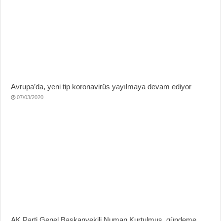
Avrupa’da, yeni tip koronavirüs yayılmaya devam ediyor
07/03/2020
AK Parti Genel Başkanvekili Numan Kurtulmuş, gündeme