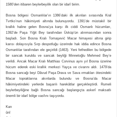
1580’den itibaren beylerbeyilik olan bir idarî birim.
Bosna bölgesi Osmanlılar’ın 1386’daki ilk akınları sırasında Kral
Tvrtko’nun hâkimiyeti altında bulunuyordu. 1391’de müstakil bir
krallık haline gelen Bosna’ya karşı ilk ciddi Osmanlı hücumları,
1392’de Paşa Yiğit Bey tarafından Üsküp’ün alınmasından sonra
başladı. Son Bosna Kralı Tomaşević Macar himayesi altına girip
karısı dolayısıyla Sırp despotluğu üzerinde hak iddia edince Bosna
Osmanlılar tarafından ele geçirildi (1463). Yeni fethedilen bu bölgede
bir sancak kuruldu ve sancak beyliği Minnetoğlu Mehmed Bey’e
verildi. Ancak Macar Kralı Matthias Corvinus aynı yıl Bosna üzerine
hücum ederek eski krallık merkezi Yayça ve civarını aldı. 1479’da
Bosna sancağı beyi Dâvud Paşa Drava ve Sava ırmakları ötesindeki
Macar topraklarına akınlarda bulundu ve Bosna’da Macar
hâkimiyetindeki yerlerde başarılı harekâtlar gerçekleştirdi. Rumeli
beylerbeyiliğine bağlı Bosna sancağı başlangıçta askerî maksatlı
önemli bir idarî bölge vasfını taşıyordu.
Kan
ûnî