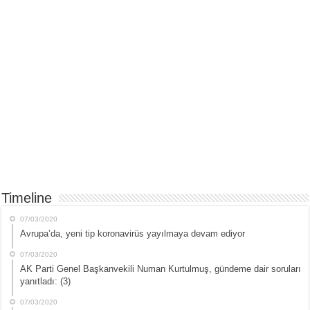
Timeline
07/03/2020
Avrupa’da, yeni tip koronavirüs yayılmaya devam ediyor
07/03/2020
AK Parti Genel Başkanvekili Numan Kurtulmuş, gündeme dair soruları
yanıtladı: (3)
07/03/2020