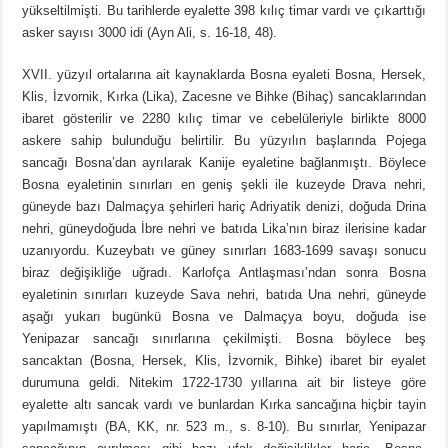
yükseltilmişti. Bu tarihlerde eyalette 398 kılıç timar vardı ve çıkarttığı
asker sayısı 3000 idi (Ayn Ali, s. 16-18, 48).
XVII. yüzyıl ortalarına ait kaynaklarda Bosna eyaleti Bosna, Hersek,
Klis, İzvornik, Kırka (Lika), Zacesne ve Bihke (Bihaç) sancaklarından
ibaret gösterilir ve 2280 kılıç timar ve cebelüleriyle birlikte 8000
askere sahip bulunduğu belirtilir. Bu yüzyılın başlarında Pojega
sancağı Bosna’dan ayrılarak Kanije eyaletine bağlanmıştı. Böylece
Bosna eyaletinin sınırları en geniş şekli ile kuzeyde Drava nehri,
güneyde bazı Dalmaçya şehirleri hariç Adriyatik denizi, doğuda Drina
nehri, güneydoğuda İbre nehri ve batıda Lika’nın biraz ilerisine kadar
uzanıyordu. Kuzeybatı ve güney sınırları 1683-1699 savaşı sonucu
biraz değişikliğe uğradı. Karlofça Antlaşması’ndan sonra Bosna
eyaletinin sınırları kuzeyde Sava nehri, batıda Una nehri, güneyde
aşağı yukarı bugünkü Bosna ve Dalmaçya boyu, doğuda ise
Yenipazar sancağı sınırlarına çekilmişti. Bosna böylece beş
sancaktan (Bosna, Hersek, Klis, İzvornik, Bihke) ibaret bir eyalet
durumuna geldi. Nitekim 1722-1730 yıllarına ait bir listeye göre
eyalette altı sancak vardı ve bunlardan Kırka sancağına hiçbir tayin
yapılmamıştı (BA, KK, nr. 523 m., s. 8-10). Bu sınırlar, Yenipazar