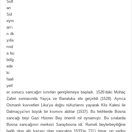
Sult
an
Sül
eym
an’ı
n ilk
yılla
rınd
a bu
bölg
ede
ki
faali
yetl
er sonucu sancağın sınırları genişlemeye başladı. 1526’daki Mohaç
Zaferi sonrasında Yayça ve Banaluka ele geçirildi (1528). Ayrıca
Osmanlı kuvvetleri Lika’ya doğru nüfuzlarını yayarak Klis Kalesi ile
Dalmaçya’nın büyük bir kısmını aldılar (1537). Bu fetihlerde Bosna
sancağı beyi Gazi Hüsrev Bey önemli rol oynamıştı. Bu sıralarda
Bosna sancağının merkezi Saraybosna idi. Rumeli beylerbeyiliğine
bağlı olup altı kazası olan sancakta 1533’te 711’i timar, on yedisi