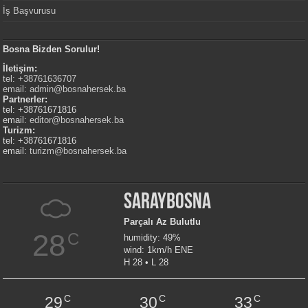
İş Başvurusu
Bosna Bizden Sorulur!
İletişim:
tel: +38761636707
email:
admin@bosnahersek.ba
Partnerler:
tel: +38761671816
email:
editor@bosnahersek.ba
Turizm:
tel: +38761671816
email:
turizm@bosnahersek.ba
Saraybosna
Parçalı Az Bulutlu
28
C
humidity: 49%
wind: 1km/h ENE
H 28 • L 28
C
C
C
29
30
33