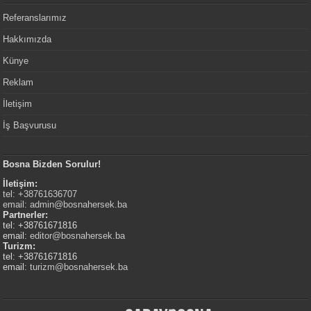
Referanslarımız
Hakkımızda
Künye
Reklam
İletişim
İş Başvurusu
Bosna Bizden Sorulur!
İletişim:
tel: +38761636707
email:
admin@bosnahersek.ba
Partnerler:
tel: +38761671816
email:
editor@bosnahersek.ba
Turizm:
tel: +38761671816
email:
turizm@bosnahersek.ba