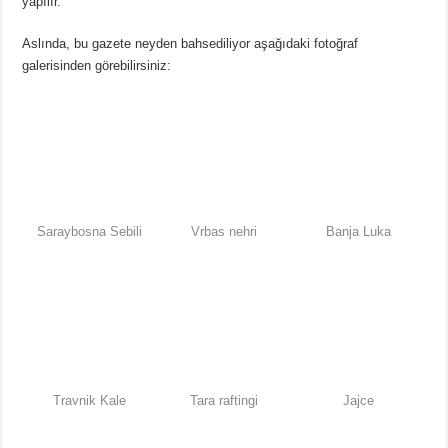
yapılır.”
Aslında, bu gazete neyden bahsediliyor aşağıdaki fotoğraf
galerisinden görebilirsiniz:
Saraybosna Sebili
Vrbas nehri
Banja Luka
Travnik Kale
Tara raftingi
Jajce