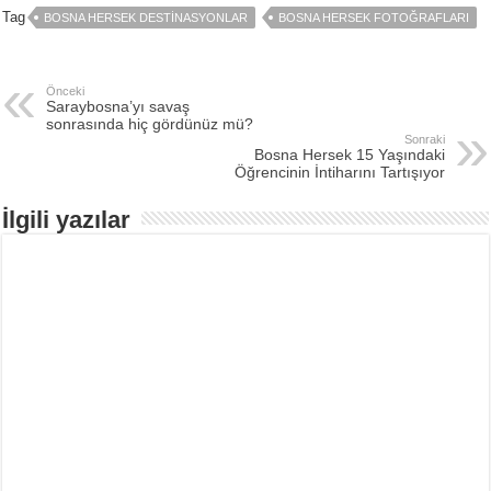
Tag
BOSNA HERSEK DESTINASYONLAR
BOSNA HERSEK FOTOĞRAFLARI
Önceki
Saraybosna’yı savaş
sonrasında hiç gördünüz mü?
Sonraki
Bosna Hersek 15 Yaşındaki
Öğrencinin İntiharını Tartışıyor
İlgili yazılar