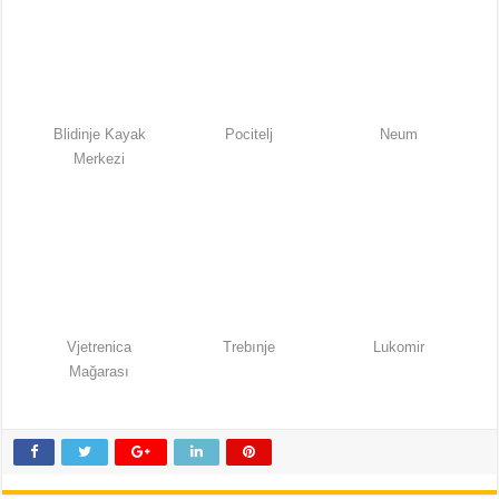
Blidinje Kayak
Pocitelj
Neum
Merkezi
Vjetrenica
Trebınje
Lukomir
Mağarası