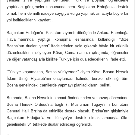
yeniden zirve yaptığını belirterek, Türk ve Boşnak öğrencilerle
yaptıkları görüşmeler sonucunda hem Başbakan Erdoğan’a destek
olmak hem de milli iradeye saygıya vurgu yapmak amacıyla böyle bir
yol belirlediklerini kaydetti.
Başbakan Erdoğan’ın Pakistan ziyareti dönüşünde Ankara Esenboğa
Havalimanı’nda yaptığı konuşma esnasında kullandığı “Bize
Bosna’nın duaları yeter” ifadelerinden yola çıkarak böyle bir etkinlik
düzenlediklerini söyleyen Köse, Cuma namazı çıkışında, öğrenciler
ve diğer vatandaşlarla birlikte Türkiye için dua edeceklerini ifade etti.
“Türkiye koşamazsa, Bosna yürüyemez” diyen Köse, Bosna Hersek
İslam Birliği Riyaseti’nin onaylaması halinde, benzer etkinliği tüm
Bosna genelindeki camilerde yapmayı planladıklarını belirtti.
Bu arada, Bosna Hersek’in kanaat önderlerinden ve savaş döneminde
Bosna Hersek Ordusu’na bağlı 7. Müslüman Tugayı’nın komutanı
General Halil Brzina da etkinliğe destek olacak. Brzina’nın girişimiyle
Başbakan Erdoğan’a ve Türkiye’ye destek olmak amacıyla ülke
genelindeki 34 tekkede dualar edileceği öğrenildi.