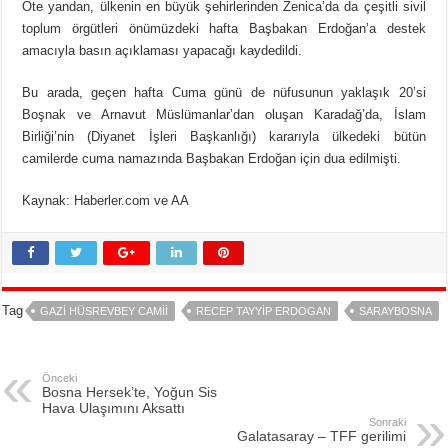
Öte yandan, ülkenin en büyük şehirlerinden Zenica’da da çeşitli sivil
toplum örgütleri önümüzdeki hafta Başbakan Erdoğan’a destek
amacıyla basın açıklaması yapacağı kaydedildi.
Bu arada, geçen hafta Cuma günü de nüfusunun yaklaşık 20’si
Boşnak ve Arnavut Müslümanlar’dan oluşan Karadağ’da, İslam
Birliği’nin (Diyanet İşleri Başkanlığı) kararıyla ülkedeki bütün
camilerde cuma namazında Başbakan Erdoğan için dua edilmişti.
Kaynak: Haberler.com ve AA
Tag
GAZI HÜSREVBEY CAMII
RECEP TAYYIP ERDOGAN
SARAYBOSNA
Önceki
Bosna Hersek’te, Yoğun Sis
Hava Ulaşımını Aksattı
Sonraki
Galatasaray – TFF gerilimi