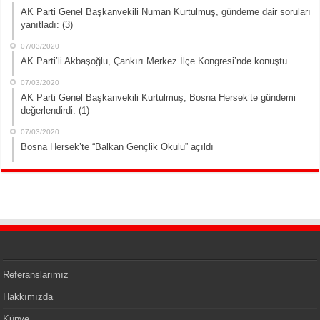
AK Parti Genel Başkanvekili Numan Kurtulmuş, gündeme dair soruları
yanıtladı: (3)
07/03/2020
AK Parti’li Akbaşoğlu, Çankırı Merkez İlçe Kongresi’nde konuştu
07/03/2020
AK Parti Genel Başkanvekili Kurtulmuş, Bosna Hersek’te gündemi
değerlendirdi: (1)
07/03/2020
Bosna Hersek’te “Balkan Gençlik Okulu” açıldı
Referanslarımız
Hakkımızda
Künye