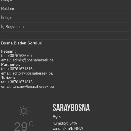
Reklam
İletişim
İş Başvurusu
Bosna Bizden Sorulur!
İletişim:
tel: +38761636707
email:
admin@bosnahersek.ba
Partnerler:
tel: +38761671816
email:
editor@bosnahersek.ba
Turizm:
tel: +38761671816
email:
turizm@bosnahersek.ba
Saraybosna
Açık
29
C
humidity: 34%
wind: 2km/h NNW