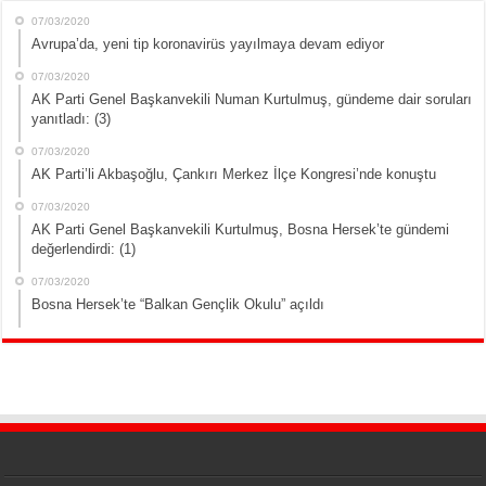
07/03/2020
Avrupa’da, yeni tip koronavirüs yayılmaya devam ediyor
07/03/2020
AK Parti Genel Başkanvekili Numan Kurtulmuş, gündeme dair soruları
yanıtladı: (3)
07/03/2020
AK Parti’li Akbaşoğlu, Çankırı Merkez İlçe Kongresi’nde konuştu
07/03/2020
AK Parti Genel Başkanvekili Kurtulmuş, Bosna Hersek’te gündemi
değerlendirdi: (1)
07/03/2020
Bosna Hersek’te “Balkan Gençlik Okulu” açıldı