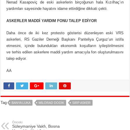
Nenad Kasapoviç de eski askerlerin birçoğunun hala Kızılhaç’ın
yardımları sayesinde hayatını idame ettirdiğine dikkati çekti.
ASKERLER MADDİ YARDIM FONU TALEP EDİYOR
Daha önce de iki kez protesto gösterisi düzenleyen eski VRS
askerleri, RS Gaziler Derneği Başkanı Panteliya Çurguz’un istifa
etmesini, içinde bulundukları ekonomik koşulların iyileştirilmesini
ve terhis edilen askerlere maddi yardım amacıyla fon oluşturulmasını
talep ediyor.
AA
Tag
BANYA LUKA
MILORAD DODIK
SIRP ASKER
Önceki
Süleymaniye Vakfı, Bosna