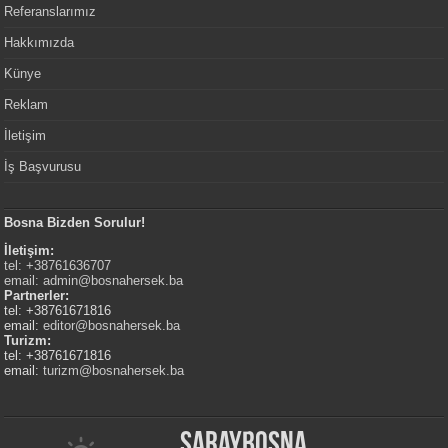
Referanslarımız
Hakkımızda
Künye
Reklam
İletişim
İş Başvurusu
Bosna Bizden Sorulur!
İletişim:
tel: +38761636707
email:
admin@bosnahersek.ba
Partnerler:
tel: +38761671816
email:
editor@bosnahersek.ba
Turizm:
tel: +38761671816
email:
turizm@bosnahersek.ba
Saraybosna