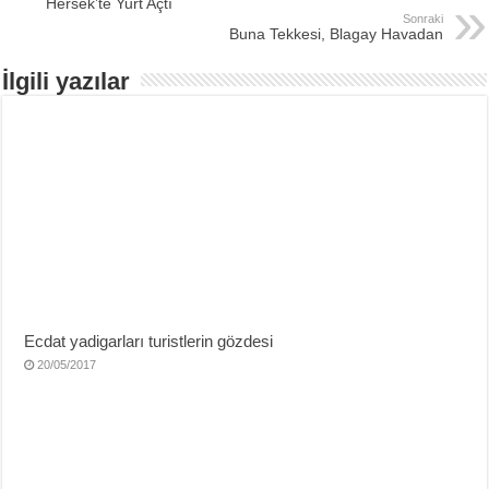
Hersek’te Yurt Açtı
Sonraki
Buna Tekkesi, Blagay Havadan
İlgili yazılar
Ecdat yadigarları turistlerin gözdesi
20/05/2017