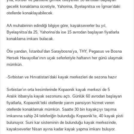
gecelik konaklama ücretiyle, Yahorina, Byelaşnitsa ve İgman’daki
otellerde konaklayabilecek.
AA muhabirinin edindiği bilgiye göre, kayakseverler bu yıl,
Byelaşnitsa’da 25, Yahorina’da ise 15 avrodan başlayan fiyatlarla
konaklama imkanı bulacak.
Öte yandan, İstanbul’dan Saraybosna’ya, THY, Pegasus ve Bosna
Hersek Havayollar’ının uçak seferleriyle haftanın her günü ulaşmak
mümkün.
-Sırbistan ve Hırvatistan’daki kayak merkezleri de sezona hazır
Sırbistan’ın orta kesimlerinde Kopaonik kayak merkezi de 5
Aralık itibarıyla kayak sezonunu açtı. Günlük 60 avrodan başlayan
fiyatlarla, Kopaonik’teki otellerde yarım pansiyon hizmet veren
otellerde konaklamak mümkün. Saatte 30 bin kayakçıyı taşıma
imkanına sahip 24 teleferiğin bulunduğu Kopaonik’te, 40 kayak pisti
bulunuyor. Suni kar sisteminin de bulunduğu kayak merkezinde,
kayakseverler Nisan ayına kadar kayak yapma imkanı buluyor.