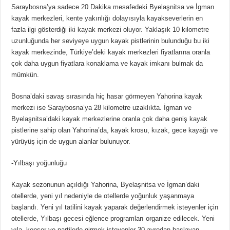
Saraybosna’ya sadece 20 Dakika mesafedeki Byelaşnitsa ve İgman
kayak merkezleri, kente yakınlığı dolayısıyla kayakseverlerin en
fazla ilgi gösterdiği iki kayak merkezi oluyor. Yaklaşık 10 kilometre
uzunluğunda her seviyeye uygun kayak pistlerinin bulunduğu bu iki
kayak merkezinde, Türkiye’deki kayak merkezleri fiyatlarına oranla
çok daha uygun fiyatlara konaklama ve kayak imkanı bulmak da
mümkün.
Bosna’daki savaş sırasında hiç hasar görmeyen Yahorina kayak
merkezi ise Saraybosna’ya 28 kilometre uzaklıkta. İgman ve
Byelaşnitsa’daki kayak merkezlerine oranla çok daha geniş kayak
pistlerine sahip olan Yahorina’da, kayak krosu, kızak, gece kayağı ve
yürüyüş için de uygun alanlar bulunuyor.
-Yılbaşı yoğunluğu
Kayak sezonunun açıldığı Yahorina, Byelaşnitsa ve İgman’daki
otellerde, yeni yıl nedeniyle de otellerde yoğunluk yaşanmaya
başlandı. Yeni yıl tatilini kayak yaparak değerlendirmek isteyenler için
otellerde, Yılbaşı gecesi eğlence programları organize edilecek. Yeni
yıla, konser ve partilerle girmek isteyenler 30 avrodan başlayan