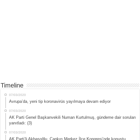
Timeline
07/03/2020
Avrupa’da, yeni tip koronavirüs yayılmaya devam ediyor
07/03/2020
AK Parti Genel Başkanvekili Numan Kurtulmuş, gündeme dair soruları
yanıtladı: (3)
07/03/2020
AK Parti’li Akbaşoğlu, Çankırı Merkez İlçe Kongresi’nde konuştu