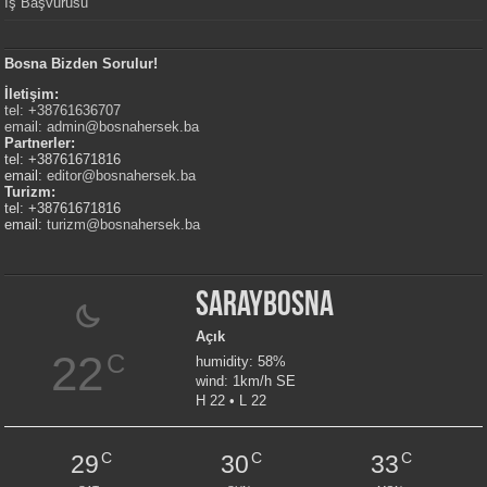
İş Başvurusu
Bosna Bizden Sorulur!
İletişim:
tel: +38761636707
email:
admin@bosnahersek.ba
Partnerler:
tel: +38761671816
email:
editor@bosnahersek.ba
Turizm:
tel: +38761671816
email:
turizm@bosnahersek.ba
Saraybosna
Açık
22
C
humidity: 58%
wind: 1km/h SE
H 22 • L 22
C
C
C
29
30
33