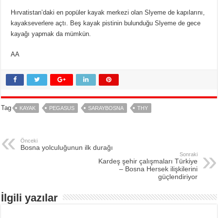
Hırvatistan’daki en popüler kayak merkezi olan Slyeme de kapılarını,
kayakseverlere açtı. Beş kayak pistinin bulunduğu Slyeme de gece
kayağı yapmak da mümkün.
AA
Tag
KAYAK
PEGASUS
SARAYBOSNA
THY
Önceki
Bosna yolculuğunun ilk durağı
Sonraki
Kardeş şehir çalışmaları Türkiye
– Bosna Hersek ilişkilerini
güçlendiriyor
İlgili yazılar