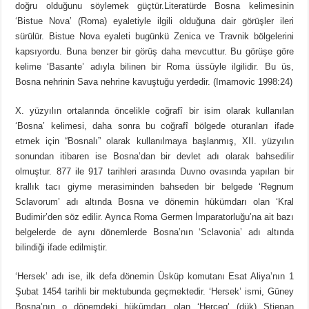
doğru olduğunu söylemek güçtür.Literatürde Bosna kelimesinin
‘Bistue Nova’ (Roma) eyaletiyle ilgili olduğuna dair görüşler ileri
sürülür. Bistue Nova eyaleti bugünkü Zenica ve Travnik bölgelerini
kapsıyordu. Buna benzer bir görüş daha mevcuttur. Bu görüşe göre
kelime ‘Basante’ adıyla bilinen bir Roma üssüyle ilgilidir. Bu üs,
Bosna nehrinin Sava nehrine kavuştuğu yerdedir. (Imamovic 1998:24)
X. yüzyılın ortalarında öncelikle coğrafî bir isim olarak kullanılan
‘Bosna’ kelimesi, daha sonra bu coğrafî bölgede oturanları ifade
etmek için “Bosnalı” olarak kullanılmaya başlanmış, XII. yüzyılın
sonundan itibaren ise Bosna’dan bir devlet adı olarak bahsedilir
olmuştur. 877 ile 917 tarihleri arasında Duvno ovasında yapılan bir
krallık tacı giyme merasiminden bahseden bir belgede ‘Regnum
Sclavorum’ adı altında Bosna ve dönemin hükümdarı olan ‘Kral
Budimir’den söz edilir. Ayrıca Roma Germen İmparatorluğu’na ait bazı
belgelerde de aynı dönemlerde Bosna’nın ‘Sclavonia’ adı altında
bilindiği ifade edilmiştir.
‘Hersek’ adı ise, ilk defa dönemin Üsküp komutanı Esat Aliya’nın 1
Şubat 1454 tarihli bir mektubunda geçmektedir. ‘Hersek’ ismi, Güney
Bosna’nın o dönemdeki hükümdarı olan ‘Herceg’ (dük) Stjepan