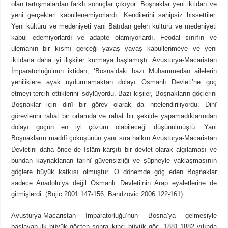
olan tartışmalardan farklı sonuçlar çıkıyor. Boşnaklar yeni iktidarı ve
yeni gerçekleri kabullenemiyorlardı. Kendilerini sahipsiz hissettiler.
Yeni kültürü ve medeniyeti yani Batıdan gelen kültürü ve medeniyeti
kabul edemiyorlardı ve adapte olamıyorlardı. Feodal sınıfın ve
ulemanın bir kısmı gerçeği yavaş yavaş kabullenmeye ve yeni
iktidarla daha iyi ilişkiler kurmaya başlamıştı. Avusturya-Macaristan
İmparatorluğu’nun iktidarı, ‘Bosna’daki bazı Muhammedan ailelerin
yeniliklere ayak uydurmamaktan dolayı Osmanlı Devleti’ne göç
etmeyi tercih ettiklerini’ söylüyordu. Bazı kişiler, Boşnakların göçlerini
Boşnaklar için dinî bir görev olarak da nitelendiriliyordu. Dinî
görevlerini rahat bir ortamda ve rahat bir şekilde yapamadıklarından
dolayı göçün en iyi çözüm olabileceği düşünülmüştü. Yani
Boşnakların maddî çöküşünün yanı sıra halkın Avusturya-Macaristan
Devletini daha önce de İslâm karşıtı bir devlet olarak algılaması ve
bundan kaynaklanan tarihî güvensizliği ve şüpheyle yaklaşmasının
göçlere büyük katkısı olmuştur. O dönemde göç eden Boşnaklar
sadece Anadolu’ya değil Osmanlı Devleti’nin Arap eyaletlerine de
gitmişlerdi. (Bojic 2001:147-156; Bandzovic 2006:122-161)
Avusturya-Macaristan İmparatorluğu’nun Bosna’ya gelmesiyle
başlayan ilk büyük göçten sonra ikinci büyük göç, 1881-1882 yılında