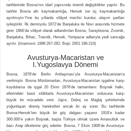
tarihlerinde Bosna’nın idarî yapısında önemli değişiklikler yapılır. Bu
tarihte Bosna altı kaymakamlığa, Hersek ise üç kaymakamlığa
ayrılmıştır.Yine bu yıllarda vilâyet meclisi kurulur, ulaşım şartları
iyileştirilir. İlk demiryolu 1872’de Banjaluka ile Novi arasında hizmete
girer. 1866’da vilâyet olarak adlandırılan Bosna, Saraybosna, Zvornik,
Banjaluka, Bihac, Travnik, Hersek, Yenipazar adlarıyla yedi sancağa
ayrılır. (Imamovic 1998:267-282; Bojic 2001:186-210)
Avusturya-Macaristan ve
I.Yugoslavya Dönemi
Bosna, 1878’de Berlin Antlaşması’yla Avusturya-Macaristan’a
verilmiştir. Bosna Müslümanları, Avusturya-Macaristan işgaline karşı
koydularsa da işgal 20 Ekim 1878’de tamamlanır. Boşnak halkı,
ellerindeki basit silâhlarla Avusturya-Macaristan ordusuna karşı
büyük bir mücadele verir. Jajce, Doboj ve Maglaj şehirlerinde
yoğunlaşan direniş hareketleri ancak iki ay sürer. Bu tarihlerde
Bosna-Hersek’ten büyük bir göç dalgası yaşanır. 1918’e kadar
300.000’e yakın Boşnak, başta Türkiye olmak üzere Arnavutluk ve
bazı Arap ülkelerine göç ederler. Bosna, 7 Ekim 1908’de Avusturya-