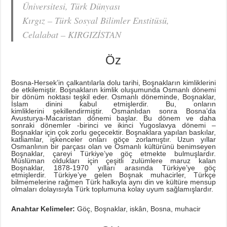
Üniversitesi, Türk Dünyası
Kırgız – Türk Sosyal Bilimler Enstitüsü,
Celalabat – KIRGIZİSTAN
Öz
Bosna-Hersek’in çalkantılarla dolu tarihi, Boşnakların kimliklerini
de etkilemiştir. Boşnakların kimlik oluşumunda Osmanlı dönemi
bir dönüm noktası teşkil eder. Osmanlı döneminde, Boşnaklar,
İslam dinini kabul etmişlerdir. Bu, onların
kimliklerini şekillendirmiştir. Osmanlıdan sonra Bosna’da
Avusturya-Macaristan dönemi başlar. Bu dönem ve daha
sonraki dönemler -birinci ve ikinci Yugoslavya dönemi –
Boşnaklar için çok zorlu geçecektir. Boşnaklara yapılan baskılar,
katliamlar, işkenceler onları göçe zorlamıştır. Uzun yıllar
Osmanlının bir parçası olan ve Osmanlı kültürünü benimseyen
Boşnaklar, çareyi Türkiye’ye göç etmekte bulmuşlardır.
Müslüman oldukları için çeşitli zulümlere maruz kalan
Boşnaklar, 1878-1970 yılları arasında Türkiye’ye göç
etmişlerdir. Türkiye’ye gelen Boşnak muhacirler, Türkçe
bilmemelerine rağmen Türk halkıyla aynı din ve kültüre mensup
olmaları dolayısıyla Türk toplumuna kolay uyum sağlamışlardır.
Anahtar Kelimeler:
Göç, Boşnaklar, iskân, Bosna, muhacir