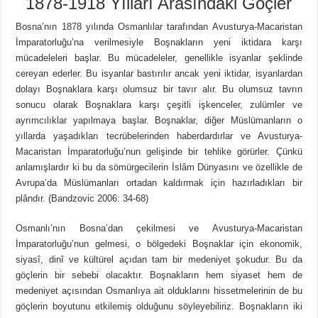
1878-1918 Yılları Arasındaki Göçler
Bosna’nın 1878 yılında Osmanlılar tarafından Avusturya-Macaristan
İmparatorluğu’na verilmesiyle Boşnakların yeni iktidara karşı
mücadeleleri başlar. Bu mücadeleler, genellikle isyanlar şeklinde
cereyan ederler. Bu isyanlar bastırılır ancak yeni iktidar, isyanlardan
dolayı Boşnaklara karşı olumsuz bir tavır alır. Bu olumsuz tavrın
sonucu olarak Boşnaklara karşı çeşitli işkenceler, zulümler ve
ayrımcılıklar yapılmaya başlar. Boşnaklar, diğer Müslümanların o
yıllarda yaşadıkları tecrübelerinden haberdardırlar ve Avusturya-
Macaristan İmparatorluğu’nun gelişinde bir tehlike görürler. Çünkü
anlamışlardır ki bu da sömürgecilerin İslâm Dünyasını ve özellikle de
Avrupa’da Müslümanları ortadan kaldırmak için hazırladıkları bir
plândır. (Bandzovic 2006: 34-68)
Osmanlı’nın Bosna’dan çekilmesi ve Avusturya-Macaristan
İmparatorluğu’nun gelmesi, o bölgedeki Boşnaklar için ekonomik,
siyasî, dinî ve kültürel açıdan tam bir medeniyet şokudur. Bu da
göçlerin bir sebebi olacaktır. Boşnakların hem siyaset hem de
medeniyet açısından Osmanlıya ait olduklarını hissetmelerinin de bu
göçlerin boyutunu etkilemiş olduğunu söyleyebiliriz. Boşnakların iki