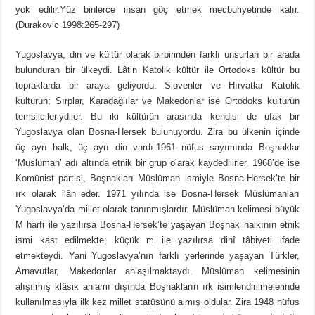
yok edilir.Yüz binlerce insan göç etmek mecburiyetinde kalır.
(Durakovic 1998:265-297)
Yugoslavya, din ve kültür olarak birbirinden farklı unsurları bir arada
bulunduran bir ülkeydi. Lâtin Katolik kültür ile Ortodoks kültür bu
topraklarda bir araya geliyordu. Slovenler ve Hırvatlar Katolik
kültürün; Sırplar, Karadağlılar ve Makedonlar ise Ortodoks kültürün
temsilcileriydiler. Bu iki kültürün arasında kendisi de ufak bir
Yugoslavya olan Bosna-Hersek bulunuyordu. Zira bu ülkenin içinde
üç ayrı halk, üç ayrı din vardı.1961 nüfus sayımında Boşnaklar
‘Müslüman’ adı altında etnik bir grup olarak kaydedilirler. 1968’de ise
Komünist partisi, Boşnakları Müslüman ismiyle Bosna-Hersek’te bir
ırk olarak ilân eder. 1971 yılında ise Bosna-Hersek Müslümanları
Yugoslavya’da millet olarak tanınmışlardır. Müslüman kelimesi büyük
M harfi ile yazılırsa Bosna-Hersek’te yaşayan Boşnak halkının etnik
ismi kast edilmekte; küçük m ile yazılırsa dinî tâbiyeti ifade
etmekteydi. Yani Yugoslavya’nın farklı yerlerinde yaşayan Türkler,
Arnavutlar, Makedonlar anlaşılmaktaydı. Müslüman kelimesinin
alışılmış klâsik anlamı dışında Boşnakların ırk isimlendirilmelerinde
kullanılmasıyla ilk kez millet statüsünü almış oldular. Zira 1948 nüfus