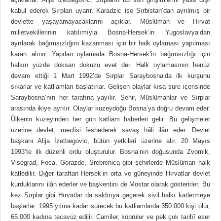
kabul ederek Sırpları uyarır. Karadzic ise Sırbistan’dan ayrılmış bir
devlette yaşayamayacaklarını açıklar. Müslüman ve Hırvat
milletvekillerinin katılımıyla Bosna-Hersek’in Yugoslavya’dan
ayrılarak bağımsızlığını kazanması için bir halk oylaması yapılması
kararı alınır. Yapılan oylamada Bosna-Hersek’in bağımsızlığı için
halkın yüzde doksan dokuzu evet der. Halk oylamasının henüz
devam ettiği 1 Mart 1992’de Sırplar Saraybosna’da ilk kurşunu
sıkarlar ve katliamları başlatırlar. Gelişen olaylar kısa sure içerisinde
Saraybosna’nın her tarafına yayılır. Şehir, Müslümanlar ve Sırplar
arasında ikiye ayrılır. Olaylar kuzeydoğu Bosna’ya doğru devam eder.
Ülkenin kuzeyinden her gün katliam haberleri gelir. Bu gelişmeler
üzerine devlet, meclisi feshederek savaş hâli ilân eder. Devlet
başkanı Alija İzetbegovic, bütün yetkileri üzerine alır. 20 Mayıs
1993’te ilk düzenli ordu oluşturulur. Bosna’nın doğusunda Zvornik,
Visegrad, Foca, Gorazde, Srebrenica gibi şehirlerde Müslüman halk
katledilir. Diğer taraftan Hersek’in orta ve güneyinde Hırvatlar devlet
kurduklarını ilân ederler ve başkentini de Mostar olarak gösterirler. Bu
kez Sırplar gibi Hırvatlar da saldırıya geçerek sivil halkı katletmeye
başlarlar. 1995 yılına kadar sürecek bu katliamlarda 350.000 kişi ölür,
65.000 kadına tecavüz edilir. Camiler, köprüler ve pek çok tarihî eser