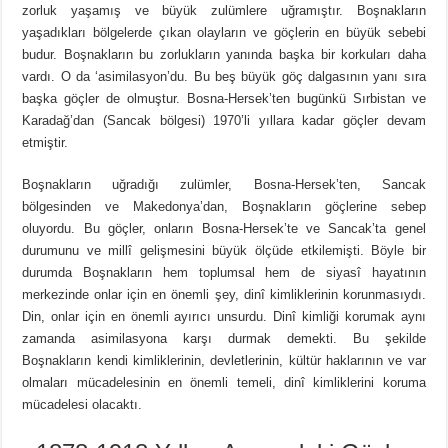
zorluk yaşamış ve büyük zulümlere uğramıştır. Boşnakların
yaşadıkları bölgelerde çıkan olayların ve göçlerin en büyük sebebi
budur. Boşnakların bu zorlukların yanında başka bir korkuları daha
vardı. O da ‘asimilasyon’du. Bu beş büyük göç dalgasının yanı sıra
başka göçler de olmuştur. Bosna-Hersek’ten bugünkü Sırbistan ve
Karadağ’dan (Sancak bölgesi) 1970’li yıllara kadar göçler devam
etmiştir.
Boşnakların uğradığı zulümler, Bosna-Hersek’ten, Sancak
bölgesinden ve Makedonya’dan, Boşnakların göçlerine sebep
oluyordu. Bu göçler, onların Bosna-Hersek’te ve Sancak’ta genel
durumunu ve millî gelişmesini büyük ölçüde etkilemişti. Böyle bir
durumda Boşnakların hem toplumsal hem de siyasî hayatının
merkezinde onlar için en önemli şey, dinî kimliklerinin korunmasıydı.
Din, onlar için en önemli ayırıcı unsurdu. Dinî kimliği korumak aynı
zamanda asimilasyona karşı durmak demekti. Bu şekilde
Boşnakların kendi kimliklerinin, devletlerinin, kültür haklarının ve var
olmaları mücadelesinin en önemli temeli, dinî kimliklerini koruma
mücadelesi olacaktı.