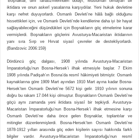
‘Boşnaklar, dinî fanatizmlerinden dolayı, Müslüman olmayan bir
iktidara ve onun askerî yasalarına karşıydılar. Yeni hukuk devletine
karşı nefret duyuyorlardı. Osmanlı Devleti’ne hâlâ bağlı olduğunu
hissettikleri için, ve Osmanlı Devleti’nde kendilerine daha iyi bir hayat
sağlayabileceğini düşündükleri için Boşnakların göç etmelerine karar
vermişlerdi. Boşnakların göçlerini Avusturya-Macaristan iktidarının
yanı sıra Sırp ve Hırvat siyasî çevreler de destekliyorlardı.
(Bandzovic 2006:159)
Dördüncü göç dalgası, 1908 yılında Avusturya-Macaristan
İmparatorluğu’nun Bosna-Hersek’i ilhak etmesiyle başlar. 7 Ekim
1908 yılında Padişah’ın Bosna’da resmî hâkimiyeti bitmiştir. Osmanlı
kaynaklarına göre 1909 Mart ayından 1910 Mart ayına kadar Bosna-
Hersek’ten Osmanlı Devleti’ne 5672 kişi gelir. 1910 yılının sonuna
doğru bu rakam 17.044 kişi olmuştur. Boşnakların Osmanlı Devleti’ne
göçü aynı zamanda yeni iktidara siyasî bir tepkiydi. Avusturya-
Macaristan İmparatorluğu’nun Bosna-Hersek’i ilhak etmesine karşı
Osmanlı Devleti’ne daha önce gelen Boşnaklar, toplantılar ve
mitingler düzenlenmişlerdi. Bosna-Hersek’ten Osmanlı Devleti’ne
1878-1912 yılları arasında göç eden kişilerin sayısı hakkında farklı
bilgiler vardır. Avusturya-Macaristan İmparatorluğu’nun resmî