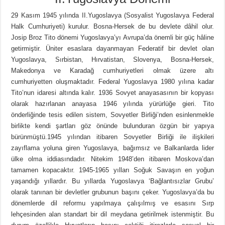
29 Kasım 1945 yılında II.Yugoslavya (Sosyalist Yugoslavya Federal
Halk Cumhuriyeti) kurulur. Bosna-Hersek de bu devlete dâhil olur.
Josip Broz Tito dönemi Yugoslavya’yı Avrupa’da önemli bir güç hâline
getirmiştir. Üniter esaslara dayanmayan Federatif bir devlet olan
Yugoslavya, Sırbistan, Hırvatistan, Slovenya, Bosna-Hersek,
Makedonya ve Karadağ cumhuriyetleri olmak üzere altı
cumhuriyetten oluşmaktadır. Federal Yugoslavya 1980 yılına kadar
Tito’nun idaresi altında kalır. 1936 Sovyet anayasasının bir kopyası
olarak hazırlanan anayasa 1946 yılında yürürlüğe gieri. Tito
önderliğinde tesis edilen sistem, Sovyetler Birliği’nden esinlenmekle
birlikte kendi şartları göz önünde bulunduran özgün bir yapıya
bürünmüştü.1945 yılından itibaren Sovyetler Birliği ile ilişkileri
zayıflama yoluna giren Yugoslavya, bağımsız ve Balkanlarda lider
ülke olma iddiasındadır. Nitekim 1948’den itibaren Moskova’dan
tamamen kopacaktır. 1945-1965 yılları Soğuk Savaşın en yoğun
yaşandığı yıllardır. Bu yıllarda Yugoslavya ‘Bağlantısızlar Grubu’
olarak tanınan bir devletler grubunun başını çeker. Yugoslavya’da bu
dönemlerde dil reformu yapılmaya çalışılmış ve esasını Sırp
lehçesinden alan standart bir dil meydana getirilmek istenmiştir. Bu