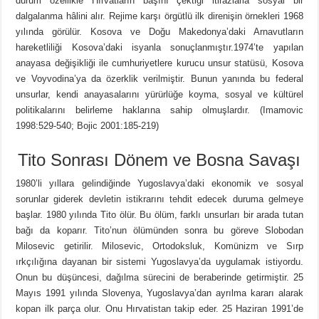
durum özellikle Hırvatların başını çektiği itirazlarla sosyal bir
dalgalanma hâlini alır. Rejime karşı örgütlü ilk direnişin örnekleri 1968
yılında görülür. Kosova ve Doğu Makedonya’daki Arnavutların
hareketliliği Kosova’daki isyanla sonuçlanmıştır.1974’te yapılan
anayasa değişikliği ile cumhuriyetlere kurucu unsur statüsü, Kosova
ve Voyvodina’ya da özerklik verilmiştir. Bunun yanında bu federal
unsurlar, kendi anayasalarını yürürlüğe koyma, sosyal ve kültürel
politikalarını belirleme haklarına sahip olmuşlardır. (Imamovic
1998:529-540; Bojic 2001:185-219)
Tito Sonrası Dönem ve Bosna Savaşı
1980’li yıllara gelindiğinde Yugoslavya’daki ekonomik ve sosyal
sorunlar giderek devletin istikrarını tehdit edecek duruma gelmeye
başlar. 1980 yılında Tito ölür. Bu ölüm, farklı unsurları bir arada tutan
bağı da koparır. Tito’nun ölümünden sonra bu göreve Slobodan
Milosevic getirilir. Milosevic, Ortodoksluk, Komünizm ve Sırp
ırkçılığına dayanan bir sistemi Yugoslavya’da uygulamak istiyordu.
Onun bu düşüncesi, dağılma sürecini de beraberinde getirmiştir. 25
Mayıs 1991 yılında Slovenya, Yugoslavya’dan ayrılma kararı alarak
kopan ilk parça olur. Onu Hırvatistan takip eder. 25 Haziran 1991’de