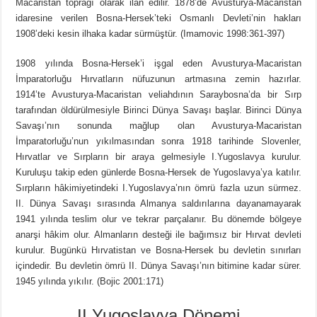
Macaristan toprağı olarak ilân edilir. 1878’de Avusturya-Macaristan
idaresine verilen Bosna-Hersek’teki Osmanlı Devleti’nin hakları
1908’deki kesin ilhaka kadar sürmüştür. (Imamovic 1998:361-397)
1908 yılında Bosna-Hersek’i işgal eden Avusturya-Macaristan
İmparatorluğu Hırvatların nüfuzunun artmasına zemin hazırlar.
1914’te Avusturya-Macaristan veliahdının Saraybosna’da bir Sırp
tarafından öldürülmesiyle Birinci Dünya Savaşı başlar. Birinci Dünya
Savaşı’nın sonunda mağlup olan Avusturya-Macaristan
İmparatorluğu’nun yıkılmasından sonra 1918 tarihinde Slovenler,
Hırvatlar ve Sırpların bir araya gelmesiyle I.Yugoslavya kurulur.
Kuruluşu takip eden günlerde Bosna-Hersek de Yugoslavya’ya katılır.
Sırpların hâkimiyetindeki I.Yugoslavya’nın ömrü fazla uzun sürmez.
II. Dünya Savaşı sırasında Almanya saldırılarına dayanamayarak
1941 yılında teslim olur ve tekrar parçalanır. Bu dönemde bölgeye
anarşi hâkim olur. Almanların desteği ile bağımsız bir Hırvat devleti
kurulur. Bugünkü Hırvatistan ve Bosna-Hersek bu devletin sınırları
içindedir. Bu devletin ömrü II. Dünya Savaşı’nın bitimine kadar sürer.
1945 yılında yıkılır. (Bojic 2001:171)
II.Yugoslavya Dönemi