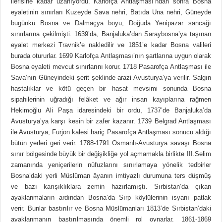
ilerisine kadar uzanıyordu. Karlofça Antlaşması’ndan sonra Bosna
eyaletinin sınırları Kuzeyde Sava nehri, Batıda Una nehri, Güneyde
bugünkü Bosna ve Dalmaçya boyu, Doğuda Yenipazar sancağı
sınırlarına çekilmişti. 1639’da, Banjaluka’dan Saraybosna’ya taşınan
eyalet merkezi Travnik’e nakledilir ve 1851’e kadar Bosna valileri
burada otururlar. 1699 Karlofça Antlaşması’nın şartlarına uygun olarak
Bosna eyaleti mevcut sınırlarını korur. 1718 Pasarofça Antlaşması ile
Sava’nın Güneyindeki şerit şeklinde arazi Avusturya’ya verilir. Salgın
hastalıklar ve kötü geçen bir hasat mevsimi sonunda Bosna
sipahilerinin uğradığı felâket ve ağır insan kayıplarına rağmen
Hekimoğlu Ali Paşa idaresindeki bir ordu, 1737’de Banjaluka’da
Avusturya’ya karşı kesin bir zafer kazanır. 1739 Belgrad Antlaşması
ile Avusturya, Furjon kalesi hariç Pasarofça Antlaşması sonucu aldığı
bütün yerleri geri verir. 1788-1791 Osmanlı-Avusturya savaşı Bosna
sınır bölgesinde büyük bir değişikliğe yol açmamakla birlikte III.Selim
zamanında yeniçerilerin nüfuzlarını sınırlamaya yönelik tedbirler
Bosna’daki yerli Müslüman âyanın imtiyazlı durumuna ters düşmüş
ve bazı karışıklıklara zemin hazırlamıştı. Sırbistan’da çıkan
ayaklanmaların ardından Bosna’da Sırp köylülerinin isyanı patlak
verir. Bunlar bastırılır ve Bosna Müslümanları 1813’de Sırbistan’daki
ayaklanmanın bastırılmasında önemli rol oynarlar. 1861-1869