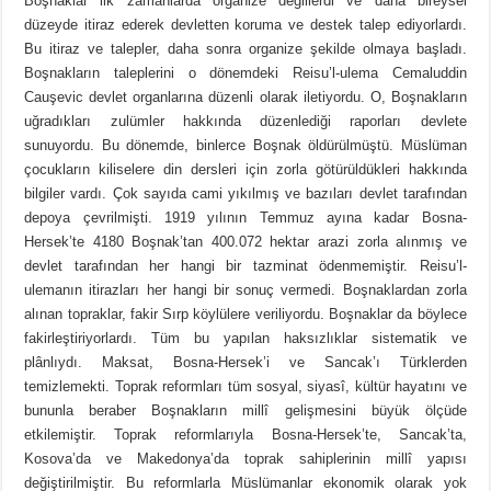
Boşnaklar ilk zamanlarda organize değillerdi ve daha bireysel
düzeyde itiraz ederek devletten koruma ve destek talep ediyorlardı.
Bu itiraz ve talepler, daha sonra organize şekilde olmaya başladı.
Boşnakların taleplerini o dönemdeki Reisu’l-ulema Cemaluddin
Cauşevic devlet organlarına düzenli olarak iletiyordu. O, Boşnakların
uğradıkları zulümler hakkında düzenlediği raporları devlete
sunuyordu. Bu dönemde, binlerce Boşnak öldürülmüştü. Müslüman
çocukların kiliselere din dersleri için zorla götürüldükleri hakkında
bilgiler vardı. Çok sayıda cami yıkılmış ve bazıları devlet tarafından
depoya çevrilmişti. 1919 yılının Temmuz ayına kadar Bosna-
Hersek’te 4180 Boşnak’tan 400.072 hektar arazi zorla alınmış ve
devlet tarafından her hangi bir tazminat ödenmemiştir. Reisu’l-
ulemanın itirazları her hangi bir sonuç vermedi. Boşnaklardan zorla
alınan topraklar, fakir Sırp köylülere veriliyordu. Boşnaklar da böylece
fakirleştiriyorlardı. Tüm bu yapılan haksızlıklar sistematik ve
plânlıydı. Maksat, Bosna-Hersek’i ve Sancak’ı Türklerden
temizlemekti. Toprak reformları tüm sosyal, siyasî, kültür hayatını ve
bununla beraber Boşnakların millî gelişmesini büyük ölçüde
etkilemiştir. Toprak reformlarıyla Bosna-Hersek’te, Sancak’ta,
Kosova’da ve Makedonya’da toprak sahiplerinin millî yapısı
değiştirilmiştir. Bu reformlarla Müslümanlar ekonomik olarak yok