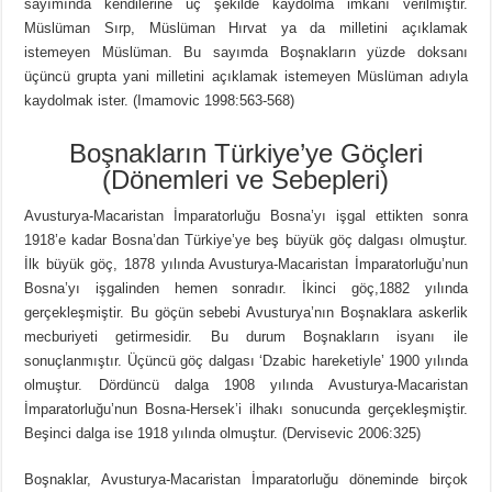
sayımında kendilerine üç şekilde kaydolma imkânı verilmiştir.
Müslüman Sırp, Müslüman Hırvat ya da milletini açıklamak
istemeyen Müslüman. Bu sayımda Boşnakların yüzde doksanı
üçüncü grupta yani milletini açıklamak istemeyen Müslüman adıyla
kaydolmak ister. (Imamovic 1998:563-568)
Boşnakların Türkiye’ye Göçleri
(Dönemleri ve Sebepleri)
Avusturya-Macaristan İmparatorluğu Bosna’yı işgal ettikten sonra
1918’e kadar Bosna’dan Türkiye’ye beş büyük göç dalgası olmuştur.
İlk büyük göç, 1878 yılında Avusturya-Macaristan İmparatorluğu’nun
Bosna’yı işgalinden hemen sonradır. İkinci göç,1882 yılında
gerçekleşmiştir. Bu göçün sebebi Avusturya’nın Boşnaklara askerlik
mecburiyeti getirmesidir. Bu durum Boşnakların isyanı ile
sonuçlanmıştır. Üçüncü göç dalgası ‘Dzabic hareketiyle’ 1900 yılında
olmuştur. Dördüncü dalga 1908 yılında Avusturya-Macaristan
İmparatorluğu’nun Bosna-Hersek’i ilhakı sonucunda gerçekleşmiştir.
Beşinci dalga ise 1918 yılında olmuştur. (Dervisevic 2006:325)
Boşnaklar, Avusturya-Macaristan İmparatorluğu döneminde birçok