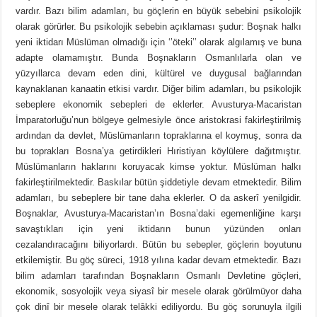
vardır. Bazı bilim adamları, bu göçlerin en büyük sebebini psikolojik
olarak görürler. Bu psikolojik sebebin açıklaması şudur: Boşnak halkı
yeni iktidarı Müslüman olmadığı için ‘’öteki’’ olarak algılamış ve buna
adapte olamamıştır. Bunda Boşnakların Osmanlılarla olan ve
yüzyıllarca devam eden dini, kültürel ve duygusal bağlarından
kaynaklanan kanaatin etkisi vardır. Diğer bilim adamları, bu psikolojik
sebeplere ekonomik sebepleri de eklerler. Avusturya-Macaristan
İmparatorluğu’nun bölgeye gelmesiyle önce aristokrasi fakirleştirilmiş
ardından da devlet, Müslümanların topraklarına el koymuş, sonra da
bu toprakları Bosna’ya getirdikleri Hıristiyan köylülere dağıtmıştır.
Müslümanların haklarını koruyacak kimse yoktur. Müslüman halkı
fakirleştirilmektedir. Baskılar bütün şiddetiyle devam etmektedir. Bilim
adamları, bu sebeplere bir tane daha eklerler. O da askerî yenilgidir.
Boşnaklar, Avusturya-Macaristan’ın Bosna’daki egemenliğine karşı
savaştıkları için yeni iktidarın bunun yüzünden onları
cezalandıracağını biliyorlardı. Bütün bu sebepler, göçlerin boyutunu
etkilemiştir. Bu göç süreci, 1918 yılına kadar devam etmektedir. Bazı
bilim adamları tarafından Boşnakların Osmanlı Devletine göçleri,
ekonomik, sosyolojik veya siyasî bir mesele olarak görülmüyor daha
çok dinî bir mesele olarak telâkki ediliyordu. Bu göç sorunuyla ilgili