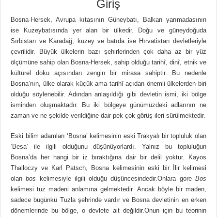
Giriş
Bosna-Hersek, Avrupa kıtasının Güneybatı, Balkan yarımadasının
ise Kuzeybatısında yer alan bir ülkedir. Doğu ve güneydoğuda
Sırbistan ve Karadağ, kuzey ve batıda ise Hırvatistan devletleriyle
çevrilidir. Büyük ülkelerin bazı şehirlerinden çok daha az bir yüz
ölçümüne sahip olan Bosna-Hersek, sahip olduğu tarihî, dinî, etnik ve
kültürel doku açısından zengin bir mirasa sahiptir. Bu nedenle
Bosna’nın, ülke olarak küçük ama tarihî açıdan önemli ülkelerden biri
olduğu söylenebilir. Adından anlaşıldığı gibi devletin ismi, iki bölge
isminden oluşmaktadır. Bu iki bölgeye günümüzdeki adlarının ne
zaman ve ne şekilde verildiğine dair pek çok görüş ileri sürülmektedir.
Eski bilim adamları ‘Bosna’ kelimesinin eski Trakyalı bir topluluk olan
‘Besa’ ile ilgili olduğunu düşünüyorlardı. Yalnız bu topluluğun
Bosna’da her hangi bir iz bıraktığına dair bir delil yoktur. Kayos
Thalloczy ve Karl Patsch, Bosna kelimesinin eski bir İlir kelimesi
olan
bos
kelimesiyle ilgili olduğu düşüncesindedir.Onlara gore
Bos
kelimesi tuz madeni anlamına gelmektedir. Ancak böyle bir maden,
sadece bugünkü Tuzla şehrinde vardır ve Bosna devletinin en erken
dönemlerinde bu bölge, o devlete ait değildir.Onun için bu teorinin