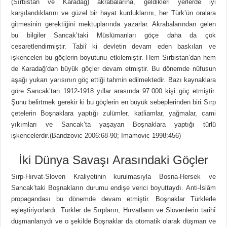
(Sırbistan ve Karadağ) akrabalarına, geldikleri yerlerde iyi
karşılandıklarını ve güzel bir hayat kurduklarını, her Türk’ün oralara
gitmesinin gerektiğini mektuplarında yazarlar. Akrabalarından gelen
bu bilgiler Sancak’taki Müslümanları göçe daha da çok
cesaretlendirmiştir. Tabiî ki devletin devam eden baskıları ve
işkenceleri bu göçlerin boyutunu etkilemiştir. Hem Sırbistan’dan hem
de Karadağ’dan büyük göçler devam etmiştir. Bu dönemde nüfusun
aşağı yukarı yarısının göç ettiği tahmin edilmektedir. Bazı kaynaklara
göre Sancak’tan 1912-1918 yıllar arasında 97.000 kişi göç etmiştir.
Şunu belirtmek gerekir ki bu göçlerin en büyük sebeplerinden biri Sırp
çetelerin Boşnaklara yaptığı zulümler, katliamlar, yağmalar, cami
yıkımları ve Sancak’ta yaşayan Boşnaklara yaptığı türlü
işkencelerdir.(Bandzovic 2006:68-90; Imamovic 1998:456)
İki Dünya Savaşı Arasındaki Göçler
Sırp-Hırvat-Sloven Kraliyetinin kurulmasıyla Bosna-Hersek ve
Sancak’taki Boşnakların durumu endişe verici boyuttaydı. Anti-İslâm
propagandası bu dönemde devam etmiştir. Boşnaklar Türklerle
eşleştiriyorlardı. Türkler de Sırpların, Hırvatların ve Slovenlerin tarihî
düşmanlarıydı ve o şekilde Boşnaklar da otomatik olarak düşman ve