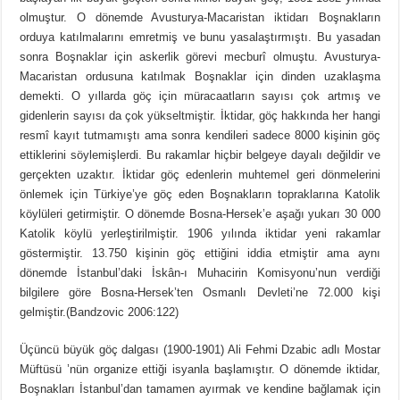
olmuştur. O dönemde Avusturya-Macaristan iktidarı Boşnakların
orduya katılmalarını emretmiş ve bunu yasalaştırmıştı. Bu yasadan
sonra Boşnaklar için askerlik görevi mecburî olmuştu. Avusturya-
Macaristan ordusuna katılmak Boşnaklar için dinden uzaklaşma
demekti. O yıllarda göç için müracaatların sayısı çok artmış ve
gidenlerin sayısı da çok yükseltmiştir. İktidar, göç hakkında her hangi
resmî kayıt tutmamıştı ama sonra kendileri sadece 8000 kişinin göç
ettiklerini söylemişlerdi. Bu rakamlar hiçbir belgeye dayalı değildir ve
gerçekten uzaktır. İktidar göç edenlerin muhtemel geri dönmelerini
önlemek için Türkiye’ye göç eden Boşnakların topraklarına Katolik
köylüleri getirmiştir. O dönemde Bosna-Hersek’e aşağı yukarı 30 000
Katolik köylü yerleştirilmiştir. 1906 yılında iktidar yeni rakamlar
göstermiştir. 13.750 kişinin göç ettiğini iddia etmiştir ama aynı
dönemde İstanbul’daki İskân-ı Muhacirin Komisyonu’nun verdiği
bilgilere göre Bosna-Hersek’ten Osmanlı Devleti’ne 72.000 kişi
gelmiştir.(Bandzovic 2006:122)
Üçüncü büyük göç dalgası (1900-1901) Ali Fehmi Dzabic adlı Mostar
Müftüsü ’nün organize ettiği isyanla başlamıştır. O dönemde iktidar,
Boşnakları İstanbul’dan tamamen ayırmak ve kendine bağlamak için