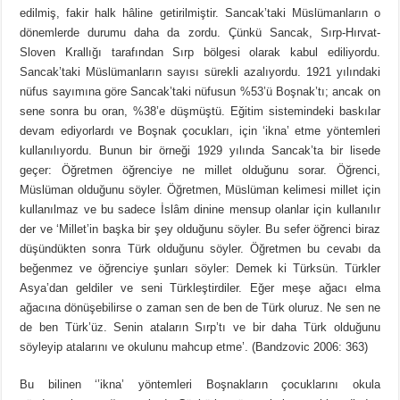
edilmiş, fakir halk hâline getirilmiştir. Sancak’taki Müslümanların o
dönemlerde durumu daha da zordu. Çünkü Sancak, Sırp-Hırvat-
Sloven Krallığı tarafından Sırp bölgesi olarak kabul ediliyordu.
Sancak’taki Müslümanların sayısı sürekli azalıyordu. 1921 yılındaki
nüfus sayımına göre Sancak’taki nüfusun %53’ü Boşnak’tı; ancak on
sene sonra bu oran, %38’e düşmüştü. Eğitim sistemindeki baskılar
devam ediyorlardı ve Boşnak çocukları, için ‘ikna’ etme yöntemleri
kullanılıyordu. Bunun bir örneği 1929 yılında Sancak’ta bir lisede
geçer: Öğretmen öğrenciye ne millet olduğunu sorar. Öğrenci,
Müslüman olduğunu söyler. Öğretmen, Müslüman kelimesi millet için
kullanılmaz ve bu sadece İslâm dinine mensup olanlar için kullanılır
der ve ‘Millet’in başka bir şey olduğunu söyler. Bu sefer öğrenci biraz
düşündükten sonra Türk olduğunu söyler. Öğretmen bu cevabı da
beğenmez ve öğrenciye şunları söyler: Demek ki Türksün. Türkler
Asya’dan geldiler ve seni Türkleştirdiler. Eğer meşe ağacı elma
ağacına dönüşebilirse o zaman sen de ben de Türk oluruz. Ne sen ne
de ben Türk’üz. Senin ataların Sırp’tı ve bir daha Türk olduğunu
söyleyip atalarını ve okulunu mahcup etme’. (Bandzovic 2006: 363)
Bu bilinen ‘’ikna’ yöntemleri Boşnakların çocuklarını okula