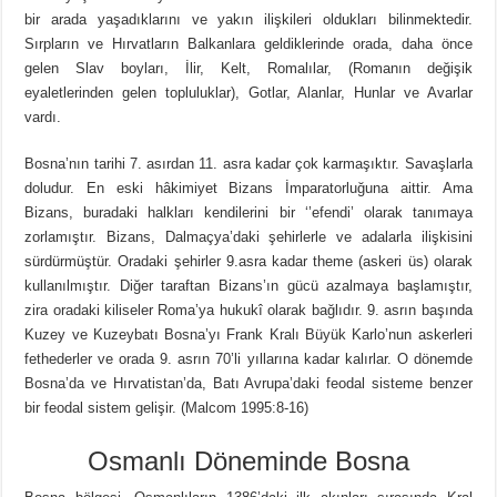
bir arada yaşadıklarını ve yakın ilişkileri oldukları bilinmektedir.
Sırpların ve Hırvatların Balkanlara geldiklerinde orada, daha önce
gelen Slav boyları, İlir, Kelt, Romalılar, (Romanın değişik
eyaletlerinden gelen topluluklar), Gotlar, Alanlar, Hunlar ve Avarlar
vardı.
Bosna’nın tarihi 7. asırdan 11. asra kadar çok karmaşıktır. Savaşlarla
doludur. En eski hâkimiyet Bizans İmparatorluğuna aittir. Ama
Bizans, buradaki halkları kendilerini bir ‘’efendi’ olarak tanımaya
zorlamıştır. Bizans, Dalmaçya’daki şehirlerle ve adalarla ilişkisini
sürdürmüştür. Oradaki şehirler 9.asra kadar theme (askeri üs) olarak
kullanılmıştır. Diğer taraftan Bizans’ın gücü azalmaya başlamıştır,
zira oradaki kiliseler Roma’ya hukukî olarak bağlıdır. 9. asrın başında
Kuzey ve Kuzeybatı Bosna’yı Frank Kralı Büyük Karlo’nun askerleri
fethederler ve orada 9. asrın 70’li yıllarına kadar kalırlar. O dönemde
Bosna’da ve Hırvatistan’da, Batı Avrupa’daki feodal sisteme benzer
bir feodal sistem gelişir. (Malcom 1995:8-16)
Osmanlı Döneminde Bosna