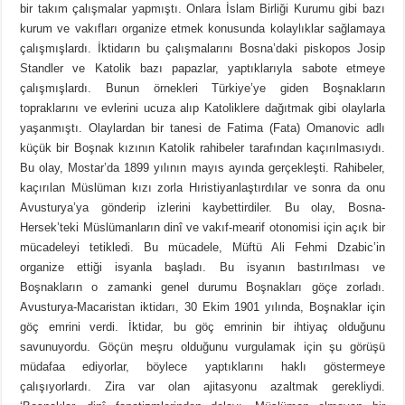
bir takım çalışmalar yapmıştı. Onlara İslam Birliği Kurumu gibi bazı
kurum ve vakıfları organize etmek konusunda kolaylıklar sağlamaya
çalışmışlardı. İktidarın bu çalışmalarını Bosna’daki piskopos Josip
Standler ve Katolik bazı papazlar, yaptıklarıyla sabote etmeye
çalışmışlardı. Bunun örnekleri Türkiye’ye giden Boşnakların
topraklarını ve evlerini ucuza alıp Katoliklere dağıtmak gibi olaylarla
yaşanmıştı. Olaylardan bir tanesi de Fatima (Fata) Omanovic adlı
küçük bir Boşnak kızının Katolik rahibeler tarafından kaçırılmasıydı.
Bu olay, Mostar’da 1899 yılının mayıs ayında gerçekleşti. Rahibeler,
kaçırılan Müslüman kızı zorla Hıristiyanlaştırdılar ve sonra da onu
Avusturya’ya gönderip izlerini kaybettirdiler. Bu olay, Bosna-
Hersek’teki Müslümanların dinî ve vakıf-mearif otonomisi için açık bir
mücadeleyi tetikledi. Bu mücadele, Müftü Ali Fehmi Dzabic’in
organize ettiği isyanla başladı. Bu isyanın bastırılması ve
Boşnakların o zamanki genel durumu Boşnakları göçe zorladı.
Avusturya-Macaristan iktidarı, 30 Ekim 1901 yılında, Boşnaklar için
göç emrini verdi. İktidar, bu göç emrinin bir ihtiyaç olduğunu
savunuyordu. Göçün meşru olduğunu vurgulamak için şu görüşü
müdafaa ediyorlar, böylece yaptıklarını haklı göstermeye
çalışıyorlardı. Zira var olan ajitasyonu azaltmak gerekliydi.