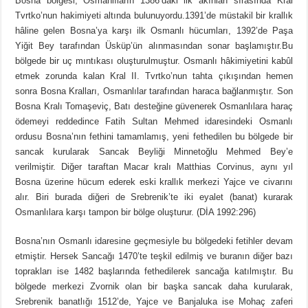
Bosna bölgesi, Osmanlıların 1386’daki ilk akınları sırasında Kral
Tvrtko’nun hakimiyeti altında bulunuyordu.1391’de müstakil bir krallık
hâline gelen Bosna’ya karşı ilk Osmanlı hücumları, 1392’de Paşa
Yiğit Bey tarafından Üsküp’ün alınmasından sonar başlamıştır.Bu
bölgede bir uç mıntıkası oluşturulmuştur. Osmanlı hâkimiyetini kabûl
etmek zorunda kalan Kral II. Tvrtko’nun tahta çıkışından hemen
sonra Bosna Kralları, Osmanlılar tarafından haraca bağlanmıştır. Son
Bosna Kralı Tomaşeviç, Batı desteğine güvenerek Osmanlılara haraç
ödemeyi reddedince Fatih Sultan Mehmed idaresindeki Osmanlı
ordusu Bosna’nın fethini tamamlamış, yeni fethedilen bu bölgede bir
sancak kurularak Sancak Beyliği Minnetoğlu Mehmed Bey’e
verilmiştir. Diğer taraftan Macar kralı Matthias Corvinus, aynı yıl
Bosna üzerine hücum ederek eski krallık merkezi Yajce ve civarını
alır. Biri burada diğeri de Srebrenik’te iki eyalet (banat) kurarak
Osmanlılara karşı tampon bir bölge oluşturur. (DİA 1992:296)
Bosna’nın Osmanlı idaresine geçmesiyle bu bölgedeki fetihler devam
etmiştir. Hersek Sancağı 1470’te teşkil edilmiş ve buranın diğer bazı
toprakları ise 1482 başlarında fethedilerek sancağa katılmıştır. Bu
bölgede merkezi Zvornik olan bir başka sancak daha kurularak,
Srebrenik banatlığı 1512’de, Yajce ve Banjaluka ise Mohaç zaferi