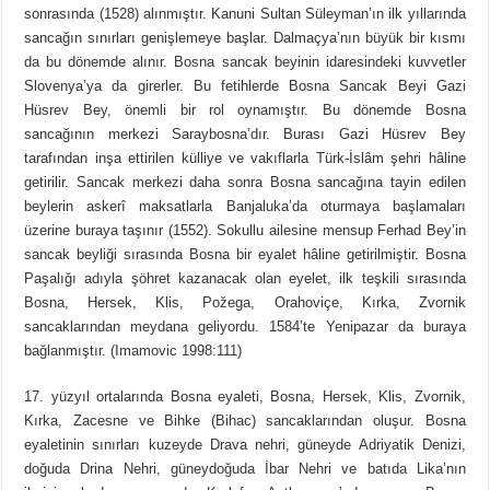
sonrasında (1528) alınmıştır. Kanuni Sultan Süleyman’ın ilk yıllarında
sancağın sınırları genişlemeye başlar. Dalmaçya’nın büyük bir kısmı
da bu dönemde alınır. Bosna sancak beyinin idaresindeki kuvvetler
Slovenya’ya da girerler. Bu fetihlerde Bosna Sancak Beyi Gazi
Hüsrev Bey, önemli bir rol oynamıştır. Bu dönemde Bosna
sancağının merkezi Saraybosna’dır. Burası Gazi Hüsrev Bey
tarafından inşa ettirilen külliye ve vakıflarla Türk-İslâm şehri hâline
getirilir. Sancak merkezi daha sonra Bosna sancağına tayin edilen
beylerin askerî maksatlarla Banjaluka’da oturmaya başlamaları
üzerine buraya taşınır (1552). Sokullu ailesine mensup Ferhad Bey’in
sancak beyliği sırasında Bosna bir eyalet hâline getirilmiştir. Bosna
Paşalığı adıyla şöhret kazanacak olan eyelet, ilk teşkili sırasında
Bosna, Hersek, Klis, Požega, Orahoviçe, Kırka, Zvornik
sancaklarından meydana geliyordu. 1584’te Yenipazar da buraya
bağlanmıştır. (Imamovic 1998:111)
17. yüzyıl ortalarında Bosna eyaleti, Bosna, Hersek, Klis, Zvornik,
Kırka, Zacesne ve Bihke (Bihac) sancaklarından oluşur. Bosna
eyaletinin sınırları kuzeyde Drava nehri, güneyde Adriyatik Denizi,
doğuda Drina Nehri, güneydoğuda İbar Nehri ve batıda Lika’nın