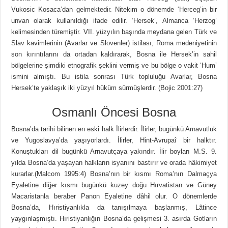
Vukosic Kosaca’dan gelmektedir. Nitekim o dönemde ‘Herceg’in bir
unvan olarak kullanıldığı ifade edilir. ‘Hersek’, Almanca ‘Herzog’
kelimesinden türemiştir. VII. yüzyılın başında meydana gelen Türk ve
Slav kavimlerinin (Avarlar ve Slovenler) istilası, Roma medeniyetinin
son kırıntılarını da ortadan kaldırarak, Bosna ile Hersek’in sahil
bölgelerine şimdiki etnografik şeklini vermiş ve bu bölge o vakit ‘Hum’
ismini almıştı. Bu istila sonrası Türk topluluğu Avarlar, Bosna
Hersek’te yaklaşık iki yüzyıl hüküm sürmüşlerdir. (Bojic 2001:27)
Osmanlı Öncesi Bosna
Bosna’da tarihi bilinen en eski halk İlirlerdir. İlirler, bugünkü Arnavutluk
ve Yugoslavya’da yaşıyorlardı. İlirler, Hint-Avrupaî bir halktır.
Konuştukları dil bugünkü Arnavutçaya yakındır. İlir boyları M.S. 9.
yılda Bosna’da yaşayan halkların isyanını bastırır ve orada hâkimiyet
kurarlar.(Malcom 1995:4) Bosna’nın bir kısmı Roma’nın Dalmaçya
Eyaletine diğer kısmı bugünkü kuzey doğu Hırvatistan ve Güney
Macaristanla beraber Panon Eyaletine dâhil olur. O dönemlerde
Bosna’da, Hıristiyanlıkla da tanışılmaya başlanmış, Lâtince
yaygınlaşmıştı. Hıristiyanlığın Bosna’da gelişmesi 3. asırda Gotların