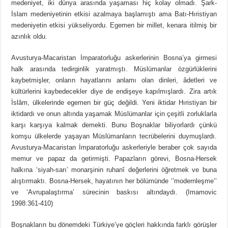
medeniyet, iki dünya arasında yaşaması hiç kolay olmadı. Şark-
İslam medeniyetinin etkisi azalmaya başlamıştı ama Batı-Hıristiyan
medeniyetin etkisi yükseliyordu. Egemen bir millet, kenara itilmiş bir
azınlık oldu.
Avusturya-Macaristan İmparatorluğu askerlerinin Bosna’ya girmesi
halk arasında tedirginlik yaratmıştı. Müslümanlar özgürlüklerini
kaybetmişler, onların hayatlarını anlamı olan dinleri, âdetleri ve
kültürlerini kaybedecekler diye de endişeye kapılmışlardı. Zira artık
İslâm, ülkelerinde egemen bir güç değildi. Yeni iktidar Hıristiyan bir
iktidardı ve onun altında yaşamak Müslümanlar için çeşitli zorluklarla
karşı karşıya kalmak demekti. Bunu Boşnaklar biliyorlardı çünkü
komşu ülkelerde yaşayan Müslümanların tecrübelerini duymuşlardı.
Avusturya-Macaristan İmparatorluğu askerleriyle beraber çok sayıda
memur ve papaz da getirmişti. Papazların görevi, Bosna-Hersek
halkına ‘siyah-sarı’ monarşinin ruhanî değerlerini öğretmek ve buna
alıştırmaktı. Bosna-Hersek, hayatının her bölümünde ‘’modernleşme’’
ve ‘Avrupalaştırma’ sürecinin baskısı altındaydı. (Imamovic
1998:361-410)
Boşnakların bu dönemdeki Türkiye’ye göçleri hakkında farklı görüşler