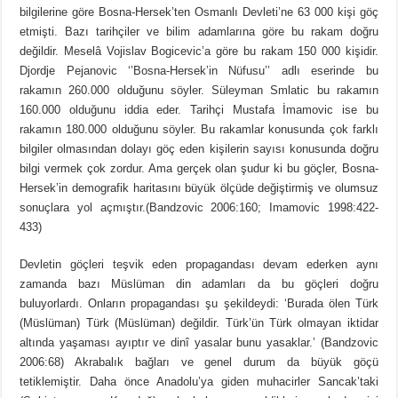
bilgilerine göre Bosna-Hersek’ten Osmanlı Devleti’ne 63 000 kişi göç
etmişti. Bazı tarihçiler ve bilim adamlarına göre bu rakam doğru
değildir. Meselâ Vojislav Bogicevic’a göre bu rakam 150 000 kişidir.
Djordje Pejanovic ‘’Bosna-Hersek’in Nüfusu’’ adlı eserinde bu
rakamın 260.000 olduğunu söyler. Süleyman Smlatic bu rakamın
160.000 olduğunu iddia eder. Tarihçi Mustafa İmamovic ise bu
rakamın 180.000 olduğunu söyler. Bu rakamlar konusunda çok farklı
bilgiler olmasından dolayı göç eden kişilerin sayısı konusunda doğru
bilgi vermek çok zordur. Ama gerçek olan şudur ki bu göçler, Bosna-
Hersek’in demografik haritasını büyük ölçüde değiştirmiş ve olumsuz
sonuçlara yol açmıştır.(Bandzovic 2006:160; Imamovic 1998:422-
433)
Devletin göçleri teşvik eden propagandası devam ederken aynı
zamanda bazı Müslüman din adamları da bu göçleri doğru
buluyorlardı. Onların propagandası şu şekildeydi: ‘Burada ölen Türk
(Müslüman) Türk (Müslüman) değildir. Türk’ün Türk olmayan iktidar
altında yaşaması ayıptır ve dinî yasalar bunu yasaklar.’ (Bandzovic
2006:68) Akrabalık bağları ve genel durum da büyük göçü
tetiklemiştir. Daha önce Anadolu’ya giden muhacirler Sancak’taki