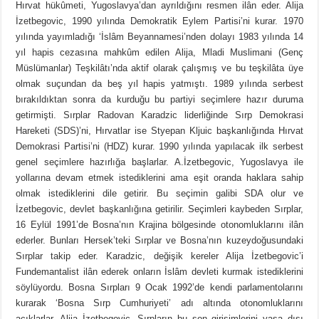
Hırvat hükûmeti, Yugoslavya’dan ayrıldığını resmen ilân eder. Alija
İzetbegovic, 1990 yılında Demokratik Eylem Partisi’ni kurar. 1970
yılında yayımladığı ‘İslâm Beyannamesi’nden dolayı 1983 yılında 14
yıl hapis cezasına mahkûm edilen Alija, Mladi Muslimani (Genç
Müslümanlar) Teşkilâtı’nda aktif olarak çalışmış ve bu teşkilâta üye
olmak suçundan da beş yıl hapis yatmıştı. 1989 yılında serbest
bırakıldıktan sonra da kurduğu bu partiyi seçimlere hazır duruma
getirmişti. Sırplar Radovan Karadzic liderliğinde Sırp Demokrasi
Hareketi (SDS)’ni, Hırvatlar ise Styepan Kljuic başkanlığında Hırvat
Demokrasi Partisi’ni (HDZ) kurar. 1990 yılında yapılacak ilk serbest
genel seçimlere hazırlığa başlarlar. A.İzetbegovic, Yugoslavya ile
yollarına devam etmek istediklerini ama eşit oranda haklara sahip
olmak istediklerini dile getirir. Bu seçimin galibi SDA olur ve
İzetbegovic, devlet başkanlığına getirilir. Seçimleri kaybeden Sırplar,
16 Eylül 1991’de Bosna’nın Krajina bölgesinde otonomluklarını ilân
ederler. Bunları Hersek’teki Sırplar ve Bosna’nın kuzeydoğusundaki
Sırplar takip eder. Karadzic, değişik kereler Alija İzetbegovic’i
Fundemantalist ilân ederek onların İslâm devleti kurmak istediklerini
söylüyordu. Bosna Sırpları 9 Ocak 1992’de kendi parlamentolarını
kurarak ‘Bosna Sırp Cumhuriyeti’ adı altında otonomluklarını
açıklarlar. Alija İzetbegovic, Sırpların bu son girişimlerini yasa dışı