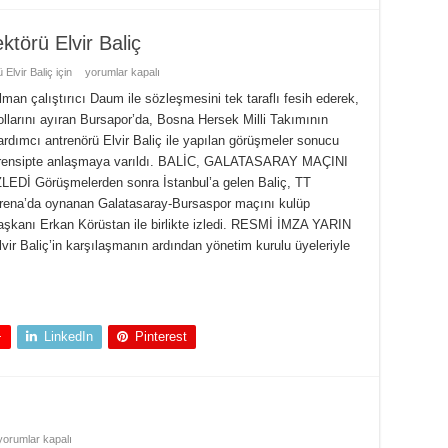
ktörü Elvir Baliç
Elvir Baliç için
yorumlar kapalı
lman çalıştırıcı Daum ile sözleşmesini tek taraflı fesih ederek,
ollarını ayıran Bursapor’da, Bosna Hersek Milli Takımının
ardımcı antrenörü Elvir Baliç ile yapılan görüşmeler sonucu
rensipte anlaşmaya varıldı. BALİC, GALATASARAY MAÇINI
ZLEDİ Görüşmelerden sonra İstanbul’a gelen Baliç, TT
rena’da oynanan Galatasaray-Bursaspor maçını kulüp
aşkanı Erkan Körüstan ile birlikte izledi. RESMİ İMZA YARIN
lvir Baliç’in karşılaşmanın ardından yönetim kurulu üyeleriyle
+
LinkedIn
Pinterest
orumlar kapalı