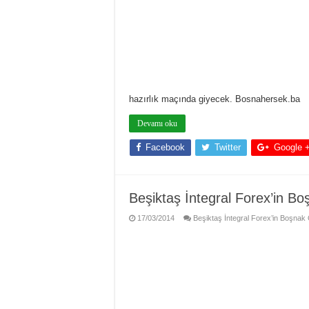
hazırlık maçında giyecek. Bosnahersek.ba
Devamı oku
Facebook
Twitter
Google 
Beşiktaş İntegral Forex’in 
17/03/2014
Beşiktaş İntegral Forex’in Boşnak