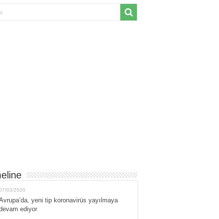
eline
07/03/2020
Avrupa’da, yeni tip koronavirüs yayılmaya
devam ediyor