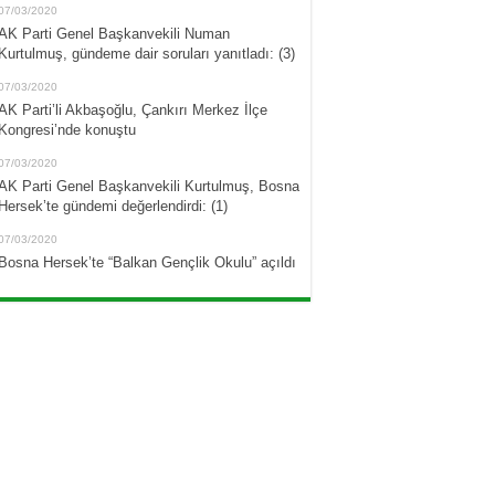
07/03/2020
AK Parti Genel Başkanvekili Numan
Kurtulmuş, gündeme dair soruları yanıtladı: (3)
07/03/2020
AK Parti’li Akbaşoğlu, Çankırı Merkez İlçe
Kongresi’nde konuştu
07/03/2020
AK Parti Genel Başkanvekili Kurtulmuş, Bosna
Hersek’te gündemi değerlendirdi: (1)
07/03/2020
Bosna Hersek’te “Balkan Gençlik Okulu” açıldı