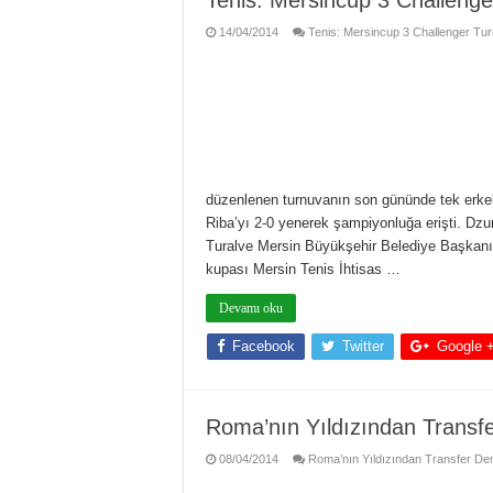
Tenis: Mersincup 3 Challenge
14/04/2014
Tenis: Mersincup 3 Challenger Tur
düzenlenen turnuvanın son gününde tek erke
Riba’yı 2-0 yenerek şampiyonluğa erişti. D
Turalve Mersin Büyükşehir Belediye Başkanı 
kupası Mersin Tenis İhtisas …
Devamı oku
Facebook
Twitter
Google 
Roma’nın Yıldızından Transf
08/04/2014
Roma’nın Yıldızından Transfer Dem