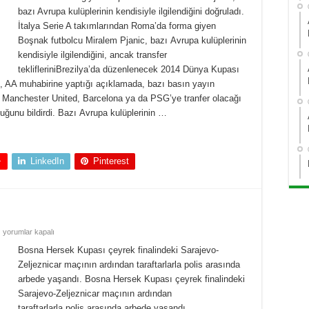
bazı Avrupa kulüplerinin kendisiyle ilgilendiğini doğruladı.
İtalya Serie A takımlarından Roma’da forma giyen
Boşnak futbolcu Miralem Pjanic, bazı Avrupa kulüplerinin
kendisiyle ilgilendiğini, ancak transfer
teklifleriniBrezilya’da düzenlenecek 2014 Dünya Kupası
c, AA muhabirine yaptığı açıklamada, bazı basın yayın
 Manchester United, Barcelona ya da PSG’ye tranfer olacağı
uğunu bildirdi. Bazı Avrupa kulüplerinin …
+
LinkedIn
Pinterest
yorumlar kapalı
Bosna Hersek Kupası çeyrek finalindeki Sarajevo-
Zeljeznicar maçının ardından taraftarlarla polis arasında
arbede yaşandı. Bosna Hersek Kupası çeyrek finalindeki
Sarajevo-Zeljeznicar maçının ardından
taraftarlarla polis arasında arbede yaşandı.