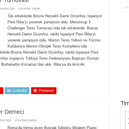
r Turnuvası
nuvası için
yorumlar kapalı
Tek erkeklerde Bosna Hersekli Damir Dzumhur, İspanyol
Pere Riba’yı yenerek şampiyon oldu. Mersincup 3
Challenger Tenis Turnuvası’nda tek erkeklerde Bosna
Hersekli Damir Dzumhur, rakibi İspanyol Pere Riba’yı
yenerek şampiyon oldu. Mersin Tenis Yelken ve Yüzme
Kulübünce Mersin Olimpik Tenis Kompleksi’nde
klerde Bosna Hersekli Damir Dzumhur, rakibi İspanyol Pere
zumhur, kupasını Türkiye Tenis Federasyonu Başkanı Osman
Burhanettin Kocamaz’dan aldı. Riba’ya da ikincilik
+
LinkedIn
Pinterest
Tim
er Demeci
eci için
yorumlar kapalı
Roma’da forma giyen Boşnak futbolcu Miralem Pjanic,