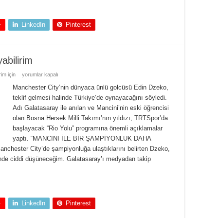
+
LinkedIn
Pinterest
abilirim
im için
yorumlar kapalı
Manchester City’nin dünyaca ünlü golcüsü Edin Dzeko,
teklif gelmesi halinde Türkiye’de oynayacağını söyledi.
Adı Galatasaray ile anılan ve Mancini’nin eski öğrencisi
olan Bosna Hersek Milli Takımı’nın yıldızı, TRTSpor’da
başlayacak “Rio Yolu” programına önemli açıklamalar
yaptı. “MANCINI İLE BİR ŞAMPİYONLUK DAHA
ester City’de şampiyonluğa ulaştıklarını belirten Dzeko,
linde ciddi düşüneceğim. Galatasaray’ı medyadan takip
+
LinkedIn
Pinterest