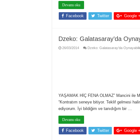
Devamı oku
Facebook
Twitter
Google 
Dzeko: Galatasaray’da Oynay
26/03/2014
Dzeko: Galatasaray’da Oynayabilir
YAŞAMAK HİÇ FENA OLMAZ” Mancini ile Manch
“Kontratım seneye bitiyor. Teklif gelmesi ha
ediyorum. İyi bildiğim ve tanıdığım bir …
Devamı oku
Facebook
Twitter
Google 