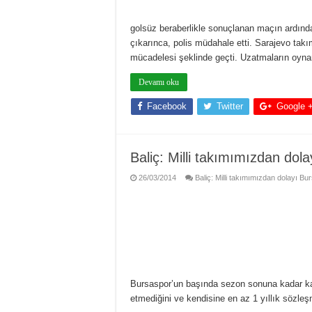
golsüz beraberlikle sonuçlanan maçın ardında
çıkarınca, polis müdahale etti. Sarajevo ta
mücadelesi şeklinde geçti. Uzatmaların oyna
Devamı oku
Facebook
Twitter
Google 
Baliç: Milli takımımızdan dol
26/03/2014
Baliç: Milli takımımızdan dolayı Bu
Bursaspor’un başında sezon sonuna kadar ka
etmediğini ve kendisine en az 1 yıllık sözleş