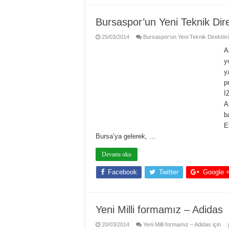
Bursaspor’un Yeni Teknik Dire
25/03/2014
Bursaspor’un Yeni Teknik Direktörü 
A
y
y
p
İ
A
b
E
Bursa’ya gelerek, …
Devamı oku
Facebook
Twitter
Google 
Yeni Milli formamız – Adidas
20/03/2014
Yeni Milli formamız – Adidas için
y