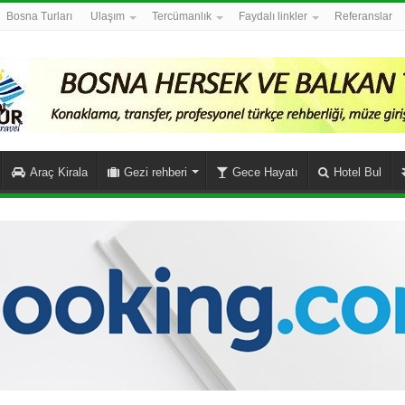
Bosna Turları
Ulaşım
Tercümanlık
Faydalı linkler
Referanslar
Araç Kirala
Gezi rehberi
Gece Hayatı
Hotel Bul