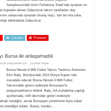
Saraybosna’daki Asim Ferhatoviç Stadı’nda oynanan ve
n kupadan elenen Zeljeznicar takımı taraftarları olay
kımının sahasında oynanan rövanş maçı, tam bir orta saha
ndığı dakikalarda Zeljeznicar …
+
LinkedIn
Pinterest
ayı Bursa ile anlaşamadık
rsa ile anlaşamadık için
yorumlar kapalı
Bosna Hersek A Milli Futbol Takımı Yardımcı Antrenörü
Elvir Baliç, Brezilya’daki 2014 Dünya Kupası’nda
mücadele edecek Bosna Hersek A Milli Futbol
Takımındaki görevi nedeniyle Bursaspor’la
anlaşamadıklarını bildirdi. Baliç, AA muhabirine yaptığı
açıklamada, milli takımdaki görevi nedeniyle
lmak istediğini, ancak Bursaspor yönetiminin bunu kabul
me önerdiğini anlattı. Bunun, kendisi …