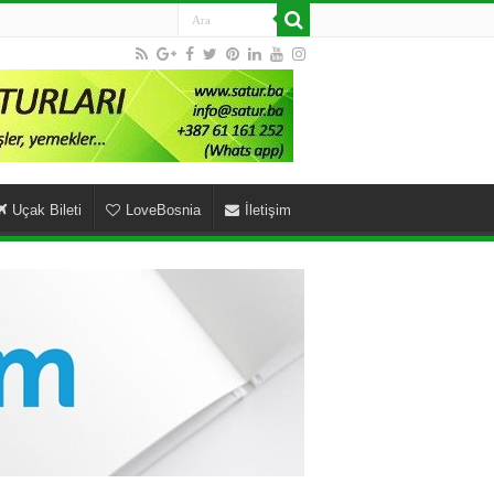
Uçak Bileti
LoveBosnia
İletişim