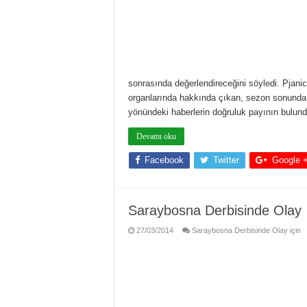
sonrasında değerlendireceğini söyledi. Pjani
organlarında hakkında çıkan, sezon sonunda
yönündeki haberlerin doğruluk payının bulund
Devamı oku
Facebook
Twitter
Google 
Saraybosna Derbisinde Olay
27/03/2014
Saraybosna Derbisinde Olay için