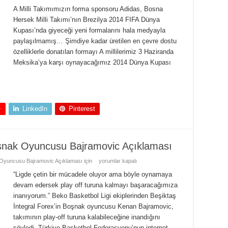
A Milli Takımımızın forma sponsoru Adidas, Bosna
Hersek Milli Takımı’nın Brezilya 2014 FIFA Dünya
Kupası’nda giyeceği yeni formalarını hala medyayla
paylaşılmamış… Şimdiye kadar üretilen en çevre dostu
özelliklerle donatılan formayı A millilerimiz 3 Haziranda
Meksika’ya karşı oynayacağımız 2014 Dünya Kupası
+
LinkedIn
Pinterest
Boşnak Oyuncusu Bajramovic Açıklaması
 Oyuncusu Bajramovic Açıklaması için
yorumlar kapalı
“Ligde çetin bir mücadele oluyor ama böyle oynamaya
devam edersek play off turuna kalmayı başaracağımıza
inanıyorum.” Beko Basketbol Ligi ekiplerinden Beşiktaş
İntegral Forex’in Boşnak oyuncusu Kenan Bajramovic,
takımının play-off turuna kalabileceğine inandığını
söyledi. Türkiye Basketbol Federasyonu’nun internet