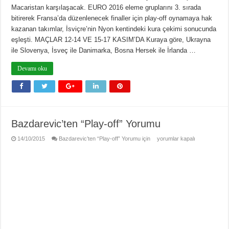
Macaristan karşılaşacak. EURO 2016 eleme gruplarını 3. sırada
bitirerek Fransa’da düzenlenecek finaller için play-off oynamaya hak
kazanan takımlar, İsviçre’nin Nyon kentindeki kura çekimi sonucunda
eşleşti. MAÇLAR 12-14 VE 15-17 KASIM’DA Kuraya göre, Ukrayna
ile Slovenya, İsveç ile Danimarka, Bosna Hersek ile İrlanda …
Devamı oku
Bazdarevic’ten “Play-off” Yorumu
14/10/2015
Bazdarevic’ten “Play-off” Yorumu için
yorumlar kapalı