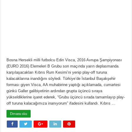
Bosna Hersekli milli futbolcu Edin Visca, 2016 Avrupa Şampiyonası
(EURO 2016) Elemeleri B Grubu son maçında yarın deplasmanda
karşılaşacakları Kıbrıs Rum Kesimi’ni yenip play-off turuna
kalacaklarına inandığını söyledi. Türkiye’de İstanbul Başakşehir
forması giyen Visca, AA muhabirine yaptığı açıklamada, cumartesi
günkü Galler galibiyetinin ardından grupta üçüncü sıraya
yükseldiklerine işaret ederek, “Grubu üçüncü sırada tamamlayıp play-
off turuna kalacağımıza inanıyorum” ifadesini kullandı. Kıbrıs …
Devamı oku