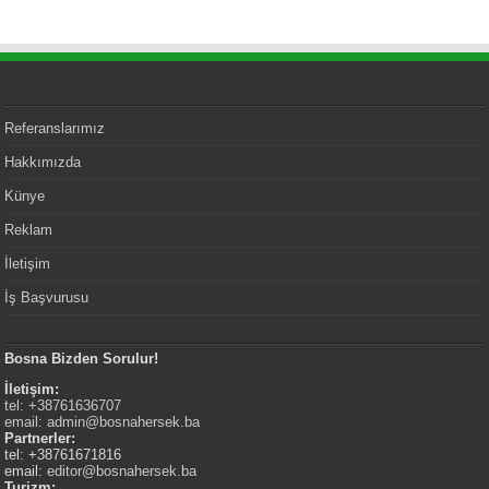
Referanslarımız
Hakkımızda
Künye
Reklam
İletişim
İş Başvurusu
Bosna Bizden Sorulur!
İletişim:
tel: +38761636707
email:
admin@bosnahersek.ba
Partnerler:
tel: +38761671816
email:
editor@bosnahersek.ba
Turizm: