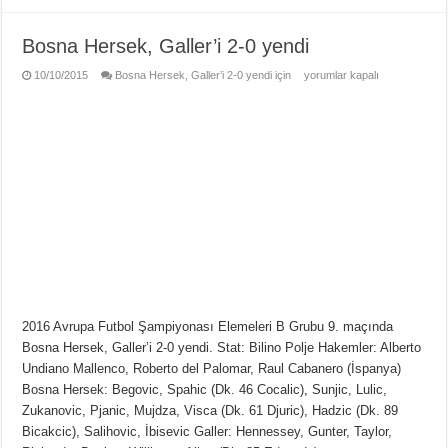
Bosna Hersek, Galler’i 2-0 yendi
10/10/2015
Bosna Hersek, Galler’i 2-0 yendi için
yorumlar kapalı
2016 Avrupa Futbol Şampiyonası Elemeleri B Grubu 9. maçında
Bosna Hersek, Galler’i 2-0 yendi. Stat: Bilino Polje Hakemler: Alberto
Undiano Mallenco, Roberto del Palomar, Raul Cabanero (İspanya)
Bosna Hersek: Begovic, Spahic (Dk. 46 Cocalic), Sunjic, Lulic,
Zukanovic, Pjanic, Mujdza, Visca (Dk. 61 Djuric), Hadzic (Dk. 89
Bicakcic), Salihovic, İbisevic Galler: Hennessey, Gunter, Taylor,