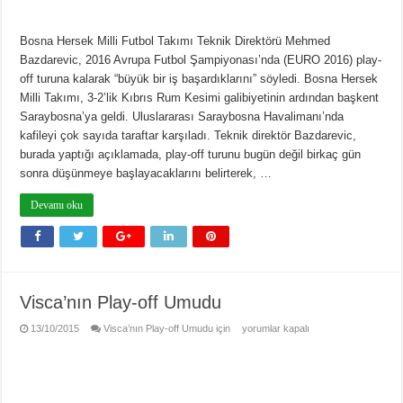
Bosna Hersek Milli Futbol Takımı Teknik Direktörü Mehmed
Bazdarevic, 2016 Avrupa Futbol Şampiyonası’nda (EURO 2016) play-
off turuna kalarak “büyük bir iş başardıklarını” söyledi. Bosna Hersek
Milli Takımı, 3-2’lik Kıbrıs Rum Kesimi galibiyetinin ardından başkent
Saraybosna’ya geldi. Uluslararası Saraybosna Havalimanı’nda
kafileyi çok sayıda taraftar karşıladı. Teknik direktör Bazdarevic,
burada yaptığı açıklamada, play-off turunu bugün değil birkaç gün
sonra düşünmeye başlayacaklarını belirterek, …
Devamı oku
Visca’nın Play-off Umudu
13/10/2015
Visca’nın Play-off Umudu için
yorumlar kapalı