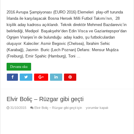
2016 Avrupa Şampiyonası (EURO 2016) Elemeleri play-off turunda
İrlanda ile karşılaşacak Bosna Hersek Milli Futbol Takımı’nın, 28
kişilik aday kadrosu açıklandı. Teknik direktör Mehmed Bazdarevic’in
belirlediği, Medipol Başakşehir’den Edin Visca ve Gaziantepspor’dan
Ognjen Vranjes’in de bulunduğu aday kadro, şu futbolculardan
oluşuyor: Kaleciler: Asmir Begovic (Chelsea), İbrahim Sehic
(Karabağ), Jasmin Buric (Lech Poznan) Defans: Mensur Mujdza
(Freiburg), Emir Spahic (Hamburg), Toni …
Devamı oku
Elvir Boliç – Rüzgar gibi geçti
31/10/2015
Elvir Boliç – Rüzgar gibi geçti için
yorumlar kapalı