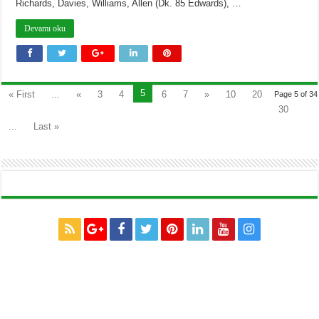
Richards, Davies, Williams, Allen (Dk. 85 Edwards), …
Devamı oku
5
« First
...
«
3
4
6
7
»
10
20
Page 5 of 34
30
...
Last »