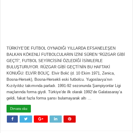
TÜRKİYE’DE FUTBOL OYNADIĞI YILLARDA EFSANELEŞEN
BALKAN KÖKENLİ FUTBOLCULARIN İZİNİ SÜREN “RÜZGAR GİBİ
GEÇTİ”, FUTBOL SEYİRCİSİNİ ÖZLEDİĞİ İSİMLERLE
BULUŞTURUYOR. RÜZGAR GİBİ GEÇTİ’NİN BU HAFTAKİ
KONUĞU: ELVİR BOLİÇ. Elvir Bolić (d. 10 Ekim 1971, Zenica,
Bosna-Hersek), Bosna-Hersekli eski futbolcu. Yugoslavya’nın
Kızılyıldız takımında parladı. 1991-92 sezonunda Şampiyonlar Ligi
maçlarında forma giydi. Türkiye’de ilk olarak 1992’de Galatasaray’a
geldi, fakat fazla forma şansı bulamayarak altı …
Devamı oku