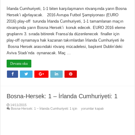
İrlanda Cumhuriyeti, 1-1 biten karşılaşmanın rövanşında yarın Bosna
Hersek’i ağırlayacak. 2016 Avrupa Futbol Şampiyonası (EURO
2016) play-off turunda İrlanda Cumhuriyeti, 1-1 tamamlanan maçın
rövanşında yarın Bosna Hersek’i konuk edecek. EURO 2016 eleme
gruplarını 3. sırada bitirerek Fransa’da düzenlenecek finaller için
play-off oynamaya hak kazanan takımlardan İrlanda Cumhuriyeti ile
Bosna Hersek arasındaki rövanş mücadelesi, başkent Dublin’deki
Aviva Stadı’nda oynanacak. Maç …
Devamı oku
Bosna-Hersek: 1 – İrlanda Cumhuriyeti: 1
14/11/2015
Bosna-Hersek: 1 – İrlanda Cumhuriyeti: 1 için
yorumlar kapalı