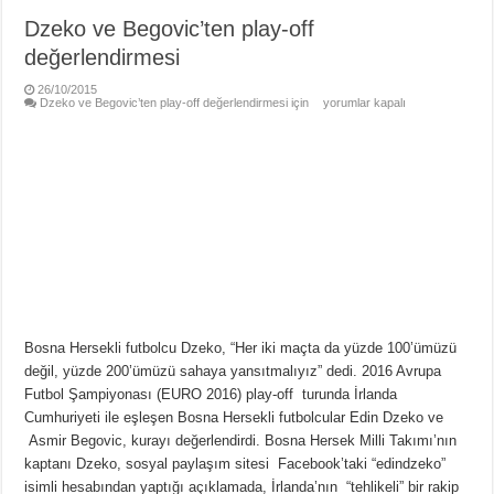
Dzeko ve Begovic’ten play-off
değerlendirmesi
26/10/2015
Dzeko ve Begovic’ten play-off değerlendirmesi için
yorumlar kapalı
Bosna Hersekli futbolcu Dzeko, “Her iki maçta da yüzde 100’ümüzü
değil, yüzde 200’ümüzü sahaya yansıtmalıyız” dedi. 2016 Avrupa
Futbol Şampiyonası (EURO 2016) play-off turunda İrlanda
Cumhuriyeti ile eşleşen Bosna Hersekli futbolcular Edin Dzeko ve
Asmir Begovic, kurayı değerlendirdi. Bosna Hersek Milli Takımı’nın
kaptanı Dzeko, sosyal paylaşım sitesi Facebook’taki “edindzeko”
isimli hesabından yaptığı açıklamada, İrlanda’nın “tehlikeli” bir rakip