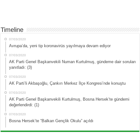
Timeline
07/03/2020
Avrupa’da, yeni tip koronavirüs yayılmaya devam ediyor
07/03/2020
AK Parti Genel Başkanvekili Numan Kurtulmuş, gündeme dair soruları
yanıtladı: (3)
07/03/2020
AK Parti’li Akbaşoğlu, Çankırı Merkez İlçe Kongresi’nde konuştu
07/03/2020
AK Parti Genel Başkanvekili Kurtulmuş, Bosna Hersek’te gündemi
değerlendirdi: (1)
07/03/2020
Bosna Hersek’te “Balkan Gençlik Okulu” açıldı