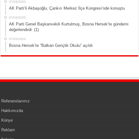
07/03/2020
AK Parti’li Akbaşoğlu, Çankırı Merkez İlçe Kongresi’nde konuştu
07/03/2020
AK Parti Genel Başkanvekili Kurtulmuş, Bosna Hersek’te gündemi
değerlendirdi: (1)
07/03/2020
Bosna Hersek’te “Balkan Gençlik Okulu” açıldı
Referanslarımız
Hakkımızda
Künye
Reklam