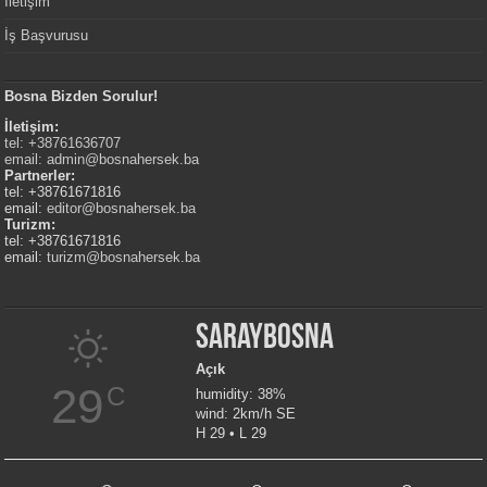
İletişim
İş Başvurusu
Bosna Bizden Sorulur!
İletişim:
tel: +38761636707
email:
admin@bosnahersek.ba
Partnerler:
tel: +38761671816
email:
editor@bosnahersek.ba
Turizm:
tel: +38761671816
email:
turizm@bosnahersek.ba
Saraybosna
Açık
29
C
humidity: 38%
wind: 2km/h SE
H 29 • L 29