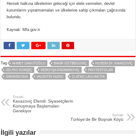
Hersek halkına ülkelerinin geleceği için elele vermeleri, devlet
kurumlarını yıpratmamaları ve ülkelerine sahip çıkmaları çağrısında
bulundu.
Kaynak: Mfa.gov.tr
Tag
AHMET DAVUTOĞLU
BAKIR İZETBEGOVIÇ
HUSEIN EF. KAVAZOVIÇ
JELYKO KOMŞIÇ
NEBOYŞA RADMANOVIÇ
PROTESTOLAR
SARAYBOSNA
VALENTIN INZKO
ZLATKO LAGUMCIYA
Önceki
Kavazoviç Efendi: Siyasetçilerin
Konuşmaya Başlamaları
Gerekiyor
Sonraki
Türkiye’de Bir Boşnak Köyü
İlgili yazılar