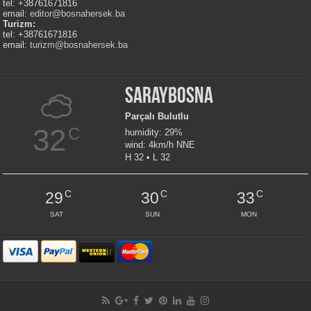
tel: +38761671816
email:
editor@bosnahersek.ba
Turizm:
tel: +38761671816
email:
turizm@bosnahersek.ba
Saraybosna
Parçalı Bulutlu
32
C
humidity: 29%
wind: 4km/h NNE
H 32 • L 32
C
C
C
29
30
33
SAT
SUN
MON