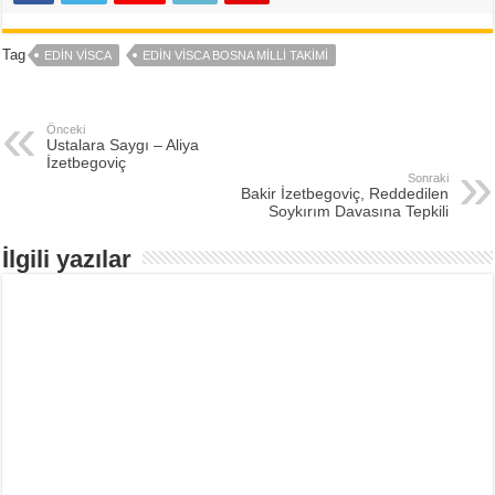
Tag
EDIN VISCA
EDIN VISCA BOSNA MILLI TAKIMI
Önceki
Ustalara Saygı – Aliya
İzetbegoviç
Sonraki
Bakir İzetbegoviç, Reddedilen
Soykırım Davasına Tepkili
İlgili yazılar