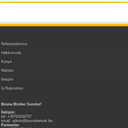
Referanslarımız
Hakkımızda
Künye
Reklam
İletişim
İş Başvurusu
Bosna Bizden Sorulur!
İletişim:
tel: +38761636707
email:
admin@bosnahersek.ba
Partnerler: