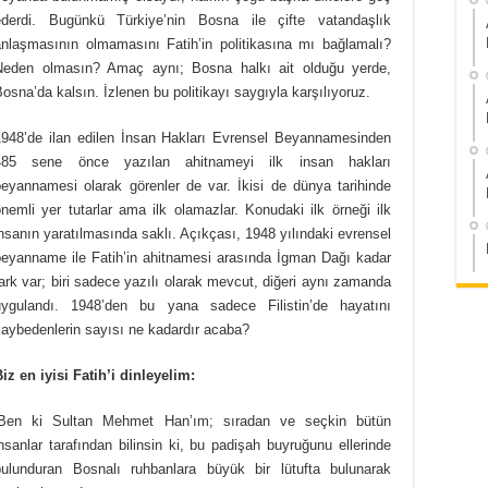
ederdi. Bugünkü Türkiye’nin Bosna ile çifte vatandaşlık
anlaşmasının olmamasını Fatih’in politikasına mı bağlamalı?
Neden olmasın? Amaç aynı; Bosna halkı ait olduğu yerde,
osna’da kalsın. İzlenen bu politikayı saygıyla karşılıyoruz.
1948’de ilan edilen İnsan Hakları Evrensel Beyannamesinden
485 sene önce yazılan ahitnameyi ilk insan hakları
beyannamesi olarak görenler de var. İkisi de dünya tarihinde
nemli yer tutarlar ama ilk olamazlar. Konudaki ilk örneği ilk
nsanın yaratılmasında saklı. Açıkçası, 1948 yılındaki evrensel
beyanname ile Fatih’in ahitnamesi arasında İgman Dağı kadar
ark var; biri sadece yazılı olarak mevcut, diğeri aynı zamanda
uygulandı. 1948’den bu yana sadece Filistin’de hayatını
kaybedenlerin sayısı ne kadardır acaba?
iz en iyisi Fatih’i dinleyelim:
‘Ben ki Sultan Mehmet Han’ım; sıradan ve seçkin bütün
nsanlar tarafından bilinsin ki, bu padişah buyruğunu ellerinde
bulunduran Bosnalı ruhbanlara büyük bir lütufta bulunarak