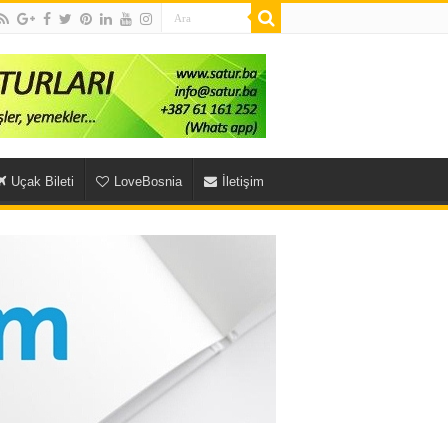
Uçak Bileti
LoveBosnia
İletişim