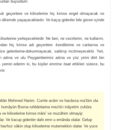
şunları buyurdum:
Adı geçenlere ve kiliselerine hiç kimse engel olmayacak ve
 ülkemde yaşayacaklardır. Ve kaçıp gidenler bile güven içinde
iselerine yerleşeceklerdir. Ne ben, ne vezirlerim, ne kullarım,
ndan hiç kimse adı geçenlere -kendilerine ve canlarına ve
ize gelenlerine-dokunmayacak, saldırıp incitmeyecektir. Yeri,
an adına ve ulu Peygamberimiz adına ve yüz yirmi dört bin
emin ederim ki, bu kişiler emrime itaat ettikleri sürece, bu
tir.
ultân Mehmed Hanim. Cumle avâm ve havâssa ma’lûm ola
-i humâyûn Bosna ruhbânlarina mezîd-i inâyetim zuhûra
a ve kiliselerine kimse mâni’ ve muzâhim olmayip
lar. Ve kacup gidenler dahi emn u emânda olalar. Gelup
avfsiz sâkin olup kiliselerine mutemekkin olalar. Ve yuce