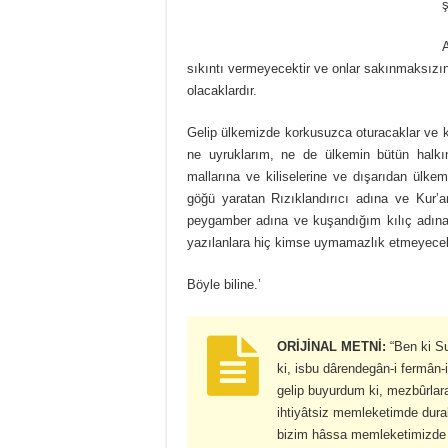
sıkıntı vermeyecektir ve onlar sakınmaksızın
olacaklardır.
Gelip ülkemizde korkusuzca oturacaklar ve kil
ne uyruklarım, ne de ülkemin bütün halkı
mallarına ve kiliselerine ve dışarıdan ülkem
göğü yaratan Rızıklandırıcı adına ve Kur’
peygamber adına ve kuşandığım kılıç adına y
yazılanlara hiç kimse uymamazlık etmeyecek
Böyle biline.’
ORİJİNAL METNİ:
“Ben ki S
ki, isbu dârendegân-i fermân
gelip buyurdum ki, mezbûrlar
ihtiyâtsiz memleketimde dura
bizim hâssa memleketimizde h