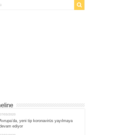
eline
07/03/2020
Avrupa’da, yeni tip koronavirüs yayılmaya
devam ediyor