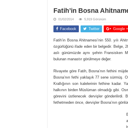
Fatih’in Bosna Ahitnam
01/02/2014
5,919 Görünüm
Facebook
Twitter
Google 
Fatih’in Bosna Ahitnamesi’nin 550. yılı Ahi
özgürlüğünü ifade eden bir belgedir. Belge,
aslı günümüzde aynı şehrin Fransisken M
bulunan manastır görülmeye değer.
Rivayete göre Fatih, Bosna’nın fethini müjd
Bosna’nın fethi yaklaşık 77 sene sürmüş. Os
Krallığının son kalelerinin fethine kadar. 
halkının birden Müslüman olmadığı gibi. Osman
görevini üstlenecek dervişler gönderilirdi. 
fethetmeden önce, dervişler Bosna’nın gönlünü