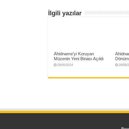
İlgili yazılar
Ahidname’yi Koruyan
Ahidnam
Müzenin Yeni Binası Açıldı
Dönüm
29/05/2014
28/05/
Bos