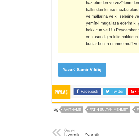
hazretimden ve vezîrlerimden
halkindan kimse mezbûrelere d
ve mâllarina ve kiliselerine 
yemîn-i mugallaza ederim ki 
hakkicun ve Ulu Peygamberim
ve kusandigim kilic hakkicun
bunlar benim emrime mutî ve 
Yazar: Samir Vildiç
Facebook
Twitter
Paylaş
Tag
AHITNAME
FATIH SULTAN MEHMET
F
Önceki
İzvornik – Zvornik