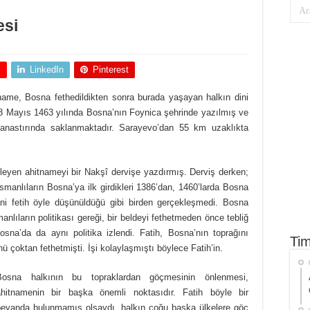
esi
+
LinkedIn
Pinterest
tname, Bosna fethedildikten sonra burada yaşayan halkın dini
 28 Mayıs 1463 yılında Bosna’nın Foynica şehrinde yazılmış ve
anastırında saklanmaktadır. Sarayevo’dan 55 km uzaklıkta
eleyen ahitnameyi bir Nakşî dervişe yazdırmış. Derviş derken;
manlıların Bosna’ya ilk girdikleri 1386’dan, 1460’larda Bosna
Yani fetih öyle düşünüldüğü gibi birden gerçekleşmedi. Bosna
lıların politikası gereği, bir beldeyi fethetmeden önce tebliğ
Bosna’da da aynı politika izlendi. Fatih, Bosna’nın toprağını
Tim
 çoktan fethetmişti. İşi kolaylaşmıştı böylece Fatih’in.
Bosna halkının bu topraklardan göçmesinin önlenmesi,
ahitnamenin bir başka önemli noktasıdır. Fatih böyle bir
beyanda bulunmamış olsaydı, halkın çoğu başka ülkelere göç