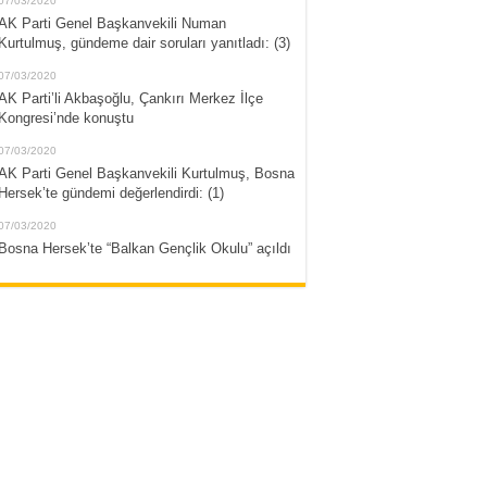
07/03/2020
AK Parti Genel Başkanvekili Numan
Kurtulmuş, gündeme dair soruları yanıtladı: (3)
07/03/2020
AK Parti’li Akbaşoğlu, Çankırı Merkez İlçe
Kongresi’nde konuştu
07/03/2020
AK Parti Genel Başkanvekili Kurtulmuş, Bosna
Hersek’te gündemi değerlendirdi: (1)
07/03/2020
Bosna Hersek’te “Balkan Gençlik Okulu” açıldı