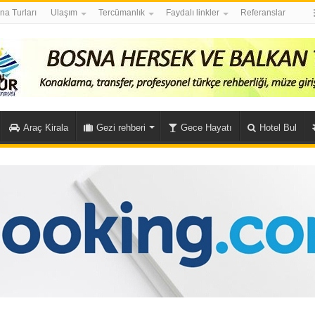
na Turları
Ulaşım
Tercümanlık
Faydalı linkler
Referanslar
Araç Kirala
Gezi rehberi
Gece Hayatı
Hotel Bul