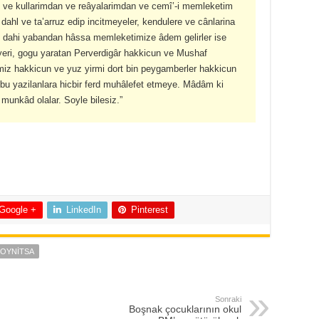
 ve kullarimdan ve reâyalarimdan ve cemî’-i memleketim
ahl ve ta’arruz edip incitmeyeler, kendulere ve cânlarina
ve dahi yabandan hâssa memleketimize âdem gelirler ise
yeri, gogu yaratan Perverdigâr hakkicun ve Mushaf
iz hakkicun ve yuz yirmi dort bin peygamberler hakkicun
 bu yazilanlara hicbir ferd muhâlefet etmeye. Mâdâm ki
munkâd olalar. Soyle bilesiz.”
Google +
LinkedIn
Pinterest
OYNITSA
Sonraki
Boşnak çocuklarının okul