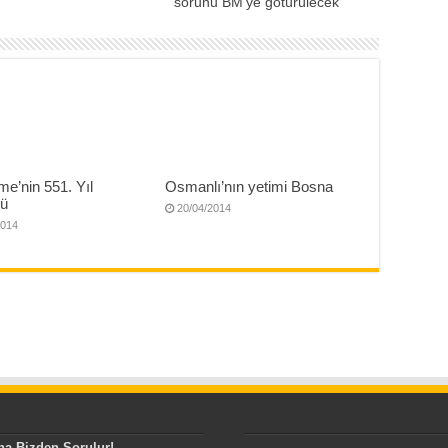
sorunu BM’ye götürülecek
e’nin 551. Yıl
Osmanlı’nın yetimi Bosna
ü
20/04/2014
2014
na Bizden Sorulur!