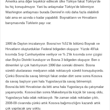
Amerika ama diğer teşekkür edilecek ülke Türkiye fakat Türkiye’de
bu hiç konuşulmuyor. Yani bu anlaşmalar Türkiye’de bilinmiyor.
Washington antlaşması burada Demirel’in rolü daha fazla olabilirdi
tabi ama en azında o kadar yapabildi. Boşnakların ve Hırvatların
barışmasında Türklerin payı var.
1995’de Dayton imzalanıyor. Bosna’nın %51’lik bölümü Boşnak ve
Hırvatların oluşturdukları Federal bölgeden oluşuyor. Yüzde 49’luk
kısımda Sırp Cumhuriyetine veriliyor ve % 2’lik kısımda sınır çizgisi
olan Brçko Distrikt kuruluyor ve Bosna 3 bölgeden oluşuyor. Ben o
dönemleri iyi çok hatırlıyorum 1996’dan sonraki dönemi. Bosna
sürekli uluslararası medyanın odak noktasıydı sürekli konuşuluyordu.
Çünkü Bosna’da savaş bitmişti fakat ondan dört sene sonra Kosova
da savaş başlıyor yani hala Yugoslavya’da savaş bitmemişti.
Bosna’da bitti Hırvatistan da bitti ama hala Yugoslavya da çatışmalar
yaşanıyordu. Kosova’dan sonra Makedonya’da küçük bir savaş oldu,
Yugoslavya hala odak noktasıydı. Ne zaman odak noktadan çıktı,
2008-09 civarında çünkü artık Kosova bağımsızlığını kazandı artık
çok yapılacak şey yoktu.