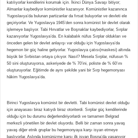
katılıyorlar kendilerini korumak için. İkinci Dünya Savaşı bitiyor;
Almanlar kaybediyor komünistler kazanıyor. Komünistler kazanınca
Yugoslavya’da bulunan partizanlar da fırsat buluyorlar ve devleti ele
geçiriyorlar. Ve Yugoslavya 1945’den sonra komünist bir devlet olarak
işlemeye başlıyor. Tabi Hırvatlar ve Boşnaklar kaybediyorlar, Sırplar
kazanıyorlar Yugoslavya’da. En kalabalık nüfus Sırplar oldukları ve
önceden gelen bir devlet anlayışı var olduğu için Yugoslavya’da
hegemon bir güç haline geliyorlar. Yugoslavya çatısı(maskesi) altında
büyük bir Sırbistan ortaya çıkıyor. Nasıl? Mesela Sırplar, nüfusun %
50 sini oluşturuyorsa, askeriyede de % 70’ini, poliste de % 60’ını
oluşturuyorlar. Eğitimde de aynı şekilde yani bir Sırp hegemonyası
hâkim Yugoslavya’da.
Birinci Yugoslavya komünist bir devletti. Tabi komünist devlet olduğu
için anayasası biraz katıydı biraz otoriterdi. Sırplar güç kendilerinde
olduğu için bu durumu değerlendiriyorlardı ve tamamen Belgrad
merkezli yönetilen bir devlet oluyordu. Belli bir zaman sonra yavaş
yavaş diğer etnik gruplar bu hegemonyaya karşı isyan etmeye
başlıyorlar. Aslında komünizme karşı ilk isyan Bosna’da yaşanıyor