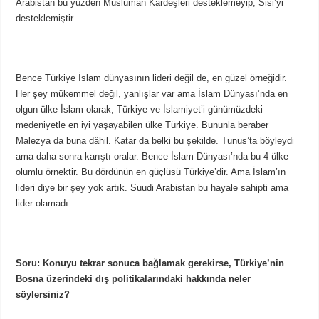
Arabistan bu yüzden Müslüman Kardeşleri desteklemeyip, Sisi’yi
desteklemiştir.
Bence Türkiye İslam dünyasının lideri değil de, en güzel örneğidir.
Her şey mükemmel değil, yanlışlar var ama İslam Dünyası’nda en
olgun ülke İslam olarak, Türkiye ve İslamiyet’i günümüzdeki
medeniyetle en iyi yaşayabilen ülke Türkiye. Bununla beraber
Malezya da buna dâhil. Katar da belki bu şekilde. Tunus’ta böyleydi
ama daha sonra karıştı oralar. Bence İslam Dünyası’nda bu 4 ülke
olumlu örnektir. Bu dördünün en güçlüsü Türkiye’dir. Ama İslam’ın
lideri diye bir şey yok artık. Suudi Arabistan bu hayale sahipti ama
lider olamadı.
Soru: Konuyu tekrar sonuca bağlamak gerekirse, Türkiye’nin
Bosna üzerindeki dış politikalarındaki hakkında neler
söylersiniz?