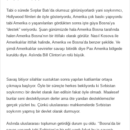
Tabi o sürede Sırplar Batı’da olumsuz görünüyorlardı yani soykırımcı,
Hollywood filmleri de öyle gösteriyordu, Amerika çok baskı yapıyordu
tabi Amerika o yaşanılanları gördükten sonra işte güya Bosna’ya
“destek” veriyordu. Şuan günümüzde hala Amerika Bosna tarafında
halen Amerika Bosna’nın bir ittifakı olarak görülür. Nasıl Kosova ile
Amerikalılar ittifak halinde, Amerika ve Bosna’da benzer şekilde. Ve
şimdi Amerikalılar sevinirler savaşı bitirdik diye Pax Amerika bölgede
kuruldu diye. Aslında Bill Clinton’un rolü büyük.
Savaş bitiyor silahlar sustuktan sonra yapılan katliamlar ortaya
çıkmaya başlıyor. Öyle bir süreçte herkes bekliyordu ki Sırbistan
soykırımcı bir devlet olarak ilan edilsin fakat öyle olmadı. Maalesef
bunlar seni destekliyorum derler ama öte yandan desteklemezler
gerçek yüzleri bu. Çünkü uluslararası mahkemelerde Sırbistan
soykırım yapmış bir devlet olarak durmuyor.
Aslında uluslararası toplumun getirdiği durum şu oldu. ‘‘Bosna’da bir
savaş yaşandı tabi Sırbistan’ın bir rolü vardı fakat bu iç savaştı,