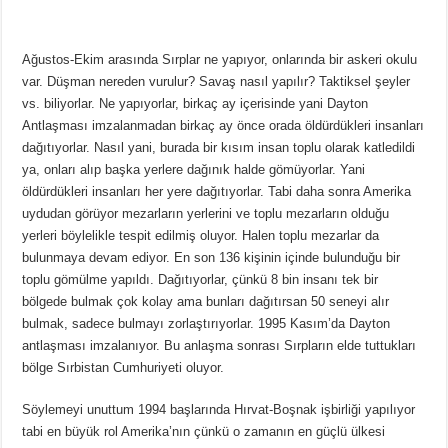
Ağustos-Ekim arasında Sırplar ne yapıyor, onlarında bir askeri okulu
var. Düşman nereden vurulur? Savaş nasıl yapılır? Taktiksel şeyler
vs. biliyorlar. Ne yapıyorlar, birkaç ay içerisinde yani Dayton
Antlaşması imzalanmadan birkaç ay önce orada öldürdükleri insanları
dağıtıyorlar. Nasıl yani, burada bir kısım insan toplu olarak katledildi
ya, onları alıp başka yerlere dağınık halde gömüyorlar. Yani
öldürdükleri insanları her yere dağıtıyorlar. Tabi daha sonra Amerika
uydudan görüyor mezarların yerlerini ve toplu mezarların olduğu
yerleri böylelikle tespit edilmiş oluyor. Halen toplu mezarlar da
bulunmaya devam ediyor. En son 136 kişinin içinde bulunduğu bir
toplu gömülme yapıldı. Dağıtıyorlar, çünkü 8 bin insanı tek bir
bölgede bulmak çok kolay ama bunları dağıtırsan 50 seneyi alır
bulmak, sadece bulmayı zorlaştırıyorlar. 1995 Kasım’da Dayton
antlaşması imzalanıyor. Bu anlaşma sonrası Sırpların elde tuttukları
bölge Sırbistan Cumhuriyeti oluyor.
Söylemeyi unuttum 1994 başlarında Hırvat-Boşnak işbirliği yapılıyor
tabi en büyük rol Amerika’nın çünkü o zamanın en güçlü ülkesi