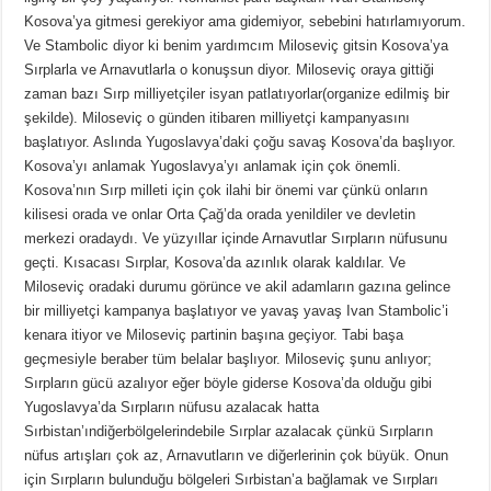
Kosova’ya gitmesi gerekiyor ama gidemiyor, sebebini hatırlamıyorum.
Ve Stambolic diyor ki benim yardımcım Miloseviç gitsin Kosova’ya
Sırplarla ve Arnavutlarla o konuşsun diyor. Miloseviç oraya gittiği
zaman bazı Sırp milliyetçiler isyan patlatıyorlar(organize edilmiş bir
şekilde). Miloseviç o günden itibaren milliyetçi kampanyasını
başlatıyor. Aslında Yugoslavya’daki çoğu savaş Kosova’da başlıyor.
Kosova’yı anlamak Yugoslavya’yı anlamak için çok önemli.
Kosova’nın Sırp milleti için çok ilahi bir önemi var çünkü onların
kilisesi orada ve onlar Orta Çağ’da orada yenildiler ve devletin
merkezi oradaydı. Ve yüzyıllar içinde Arnavutlar Sırpların nüfusunu
geçti. Kısacası Sırplar, Kosova’da azınlık olarak kaldılar. Ve
Miloseviç oradaki durumu görünce ve akil adamların gazına gelince
bir milliyetçi kampanya başlatıyor ve yavaş yavaş Ivan Stambolic’i
kenara itiyor ve Miloseviç partinin başına geçiyor. Tabi başa
geçmesiyle beraber tüm belalar başlıyor. Miloseviç şunu anlıyor;
Sırpların gücü azalıyor eğer böyle giderse Kosova’da olduğu gibi
Yugoslavya’da Sırpların nüfusu azalacak hatta
Sırbistan’ındiğerbölgelerindebile Sırplar azalacak çünkü Sırpların
nüfus artışları çok az, Arnavutların ve diğerlerinin çok büyük. Onun
için Sırpların bulunduğu bölgeleri Sırbistan’a bağlamak ve Sırpları