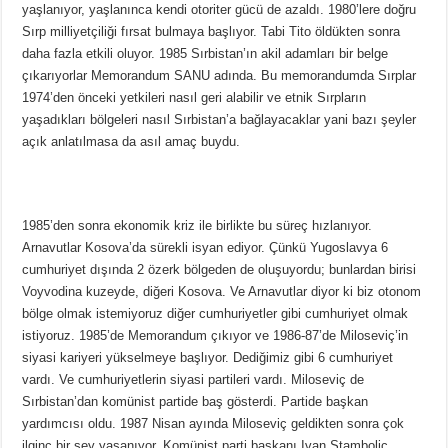
yaşlanıyor, yaşlanınca kendi otoriter gücü de azaldı. 1980’lere doğru
Sırp milliyetçiliği fırsat bulmaya başlıyor. Tabi Tito öldükten sonra
daha fazla etkili oluyor. 1985 Sırbistan’ın akil adamları bir belge
çıkarıyorlar Memorandum SANU adında. Bu memorandumda Sırplar
1974’den önceki yetkileri nasıl geri alabilir ve etnik Sırpların
yaşadıkları bölgeleri nasıl Sırbistan’a bağlayacaklar yani bazı şeyler
açık anlatılmasa da asıl amaç buydu.
1985’den sonra ekonomik kriz ile birlikte bu süreç hızlanıyor.
Arnavutlar Kosova’da sürekli isyan ediyor. Çünkü Yugoslavya 6
cumhuriyet dışında 2 özerk bölgeden de oluşuyordu; bunlardan birisi
Voyvodina kuzeyde, diğeri Kosova. Ve Arnavutlar diyor ki biz otonom
bölge olmak istemiyoruz diğer cumhuriyetler gibi cumhuriyet olmak
istiyoruz. 1985’de Memorandum çıkıyor ve 1986-87’de Miloseviç’in
siyasi kariyeri yükselmeye başlıyor. Dediğimiz gibi 6 cumhuriyet
vardı. Ve cumhuriyetlerin siyasi partileri vardı. Miloseviç de
Sırbistan’dan komünist partide baş gösterdi. Partide başkan
yardımcısı oldu. 1987 Nisan ayında Miloseviç geldikten sonra çok
ilginç bir şey yaşanıyor. Komünist parti başkanı Ivan Stamboliç