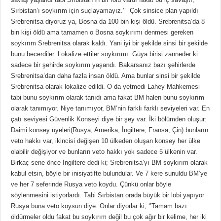
Sırbistan’ı soykırım için suçlayamayız.’’ Çok sinsice plan yapıldı
Srebrenitsa diyoruz ya, Bosna da 100 bin kişi öldü. Srebrenitsa’da 8
bin kişi öldü ama tamamen o Bosna soykırımı denmesi gereken
soykırım Srebrenitsa olarak kaldı. Yani iyi bir şekilde sinsi bir şekilde
bunu becerdiler. Lokalize ettiler soykırımı. Güya birisi zanneder ki
sadece bir şehirde soykırım yaşandı. Bakarsanız bazı şehirlerde
Srebrenitsa’dan daha fazla insan öldü. Ama bunlar sinsi bir şekilde
Srebrenitsa olarak lokalize edildi. O da yetmedi Lahey Mahkemesi
tabi bunu soykırım olarak tanıdı ama fakat BM halen bunu soykırım
olarak tanımıyor. Niye tanımıyor, BM’nin farklı farklı seviyeleri var. En
çatı seviyesi Güvenlik Konseyi diye bir şey var. İki bölümden oluşur:
Daimi konsey üyeleri(Rusya, Amerika, İngiltere, Fransa, Çin) bunların
veto hakkı var, ikincisi değişen 10 ülkeden oluşan konsey her ülke
olabilir değişiyor ve bunların veto hakkı yok sadece 5 ülkenin var.
Birkaç sene önce İngiltere dedi ki; Srebrenitsa’yı BM soykırım olarak
kabul etsin, böyle bir inisiyatifte bulundular. Ve 7 kere sunuldu BM’ye
ve her 7 seferinde Rusya veto koydu. Çünkü onlar böyle
söylenmesini istiyorlardı. Tabi Sırbistan orada büyük bir lobi yapıyor
Rusya buna veto koysun diye. Onlar diyorlar ki; ‘’Tamam bazı
öldürmeler oldu fakat bu soykırım değil bu çok ağır bir kelime, her iki