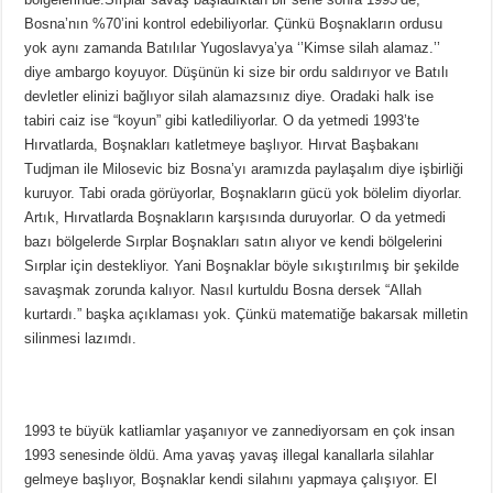
Bosna’nın %70’ini kontrol edebiliyorlar. Çünkü Boşnakların ordusu
yok aynı zamanda Batılılar Yugoslavya’ya ‘’Kimse silah alamaz.’’
diye ambargo koyuyor. Düşünün ki size bir ordu saldırıyor ve Batılı
devletler elinizi bağlıyor silah alamazsınız diye. Oradaki halk ise
tabiri caiz ise “koyun” gibi katlediliyorlar. O da yetmedi 1993’te
Hırvatlarda, Boşnakları katletmeye başlıyor. Hırvat Başbakanı
Tudjman ile Milosevic biz Bosna’yı aramızda paylaşalım diye işbirliği
kuruyor. Tabi orada görüyorlar, Boşnakların gücü yok bölelim diyorlar.
Artık, Hırvatlarda Boşnakların karşısında duruyorlar. O da yetmedi
bazı bölgelerde Sırplar Boşnakları satın alıyor ve kendi bölgelerini
Sırplar için destekliyor. Yani Boşnaklar böyle sıkıştırılmış bir şekilde
savaşmak zorunda kalıyor. Nasıl kurtuldu Bosna dersek “Allah
kurtardı.” başka açıklaması yok. Çünkü matematiğe bakarsak milletin
silinmesi lazımdı.
1993 te büyük katliamlar yaşanıyor ve zannediyorsam en çok insan
1993 senesinde öldü. Ama yavaş yavaş illegal kanallarla silahlar
gelmeye başlıyor, Boşnaklar kendi silahını yapmaya çalışıyor. El