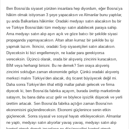
Ben Bosna’da siyaset yürüten insanlara hep diyordum, eğer Bosna’ya
hâkim olmak istiyorsan 3 şeye yapacaksın ve Almanlar bunu yaptılar,
şu anda Balkanlara hâkimler. Oradaki medyayı satın alacaksın bu bir
ve Türkiye Bosna’daki tüm medyayı satın alabilecek paraya sahip.
Ama medyayı satın alıp aşırı açık ve göze batıcı bir şekilde siyasi
propaganda yapmayacaksın. Altan altan kurnaz bir şekilde bu işi
yapmak lazım. İkincisi, oradaki Sırp siyasetçileri satın alacaksın.
Diyeceksin ki bizi engellemeyin, ne kadar para gerekiyorsa
vereceksin. Üçüncü olarak, orada bir alışveriş zincirini kuracaksın,
BİM veya herhangi birisini. Bu ne demek? Sen oraya alışveriş
zincirini soktuğun zaman ekonomide gelişir. Çünkü oradaki alışveriş
merkezi malını Türkiye’den alacak, dış ticaret büyüyecek değil mi.
Daha sonra Türkiye’den ithal ettiği mallar pahalı gelecek ve firma
diyecek ki, ben Bosna’da fabrika açayım, burada ürettip marketimde
satayım, bu bana daha ucuz gelir ve böylece işsizlik düşecek ve yerli
ürettim artacak. Sen Bosna’da fabrika açtığın zaman Bosna’nın
ekonomisini güçlendireceksin. Ekonomi güçlenince senin etkin
güçlenecek. Sonra siyasal ve sosyal hayatı etkileyeceksin. Almanlar
ne yaptı, medyayı satın alıyorlar yavaş yavaş, medyayı satın alıp
kontrol etmek demek insanların ne düşüneceğini kontrol etmek