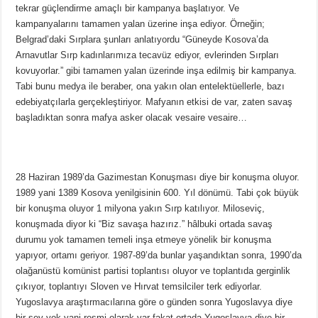
tekrar güçlendirme amaçlı bir kampanya başlatıyor. Ve
kampanyalarını tamamen yalan üzerine inşa ediyor. Örneğin;
Belgrad’daki Sırplara şunları anlatıyordu “Güneyde Kosova’da
Arnavutlar Sırp kadınlarımıza tecavüz ediyor, evlerinden Sırpları
kovuyorlar.” gibi tamamen yalan üzerinde inşa edilmiş bir kampanya.
Tabi bunu medya ile beraber, ona yakın olan entelektüellerle, bazı
edebiyatçılarla gerçekleştiriyor. Mafyanın etkisi de var, zaten savaş
başladıktan sonra mafya asker olacak vesaire vesaire…
28 Haziran 1989’da Gazimestan Konuşması diye bir konuşma oluyor.
1989 yani 1389 Kosova yenilgisinin 600. Yıl dönümü. Tabi çok büyük
bir konuşma oluyor 1 milyona yakın Sırp katılıyor. Miloseviç,
konuşmada diyor ki “Biz savaşa hazırız.” hâlbuki ortada savaş
durumu yok tamamen temeli inşa etmeye yönelik bir konuşma
yapıyor, ortamı geriyor. 1987-89’da bunlar yaşandıktan sonra, 1990’da
olağanüstü komünist partisi toplantısı oluyor ve toplantıda gerginlik
çıkıyor, toplantıyı Sloven ve Hırvat temsilciler terk ediyorlar.
Yugoslavya araştırmacılarına göre o günden sonra Yugoslavya diye
bir şey yok yani resmi olarak var fakat ortada Yugoslavya diye bir