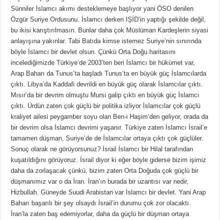
Sünniler İslamcı akımı desteklemeye başlıyor yani ÖSO denilen
Özgür Suriye Ordusunu. İslamcı derken IŞİD’in yaptığı şekilde değil,
bu ikisi karıştırılmasın. Bunlar daha çok Müslüman Kardeşlerin siyasi
anlayışına yakınlar. Tabi Batıda kimse istemez Suriye’nin sınırında
böyle İslamcı bir devlet olsun. Çünkü Orta Doğu haritasını
incelediğimizde Türkiye’de 2003’ten beri İslamcı bir hükümet var,
Arap Baharı da Tunus’ta başladı Tunus’ta en büyük güç İslamcılarda
çıktı. Libya’da Kaddafi devrildi en büyük güç olarak İslamcılar çıktı.
Mısır’da bir devrim olmuştu Mursi galip çıktı en büyük güç İslamcı
çıktı. Ürdün zaten çok güçlü bir politika izliyor İslamcılar çok güçlü
kraliyet ailesi peygamber soyu olan Ben-i Haşim’den geliyor, orada da
bir devrim olsa İslamcı devrimi yaşanır. Türkiye zaten İslamcı İsrail’e
tamamen düşman, Suriye’de de İslamcılar ortaya çıktı çok güçlüler.
Sonuç olarak ne görüyorsunuz? İsrail İslamcı bir Hilal tarafından
kuşatıldığını görüyoruz. İsrail diyor ki eğer böyle giderse bizim işimiz
daha da zorlaşacak çünkü, bizim zaten Orta Doğuda çok güçlü bir
düşmanımız var o da İran. İran’ın burada bir uzantısı var nedir,
Hizbullah. Güneyde Suudi Arabistan var İslamcı bir devlet. Yani Arap
Baharı başarılı bir şey olsaydı İsrail’in durumu çok zor olacaktı.
İran’la zaten baş edemiyorlar, daha da güçlü bir düşman ortaya