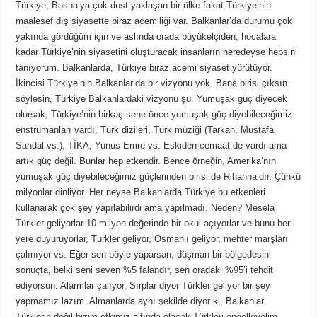
Türkiye, Bosna’ya çok dost yaklaşan bir ülke fakat Türkiye’nin
maalesef dış siyasette biraz acemiliği var. Balkanlar’da durumu çok
yakında gördüğüm için ve aslında orada büyükelçiden, hocalara
kadar Türkiye’nin siyasetini oluşturacak insanların neredeyse hepsini
tanıyorum. Balkanlarda, Türkiye biraz acemi siyaset yürütüyor.
İkincisi Türkiye’nin Balkanlar’da bir vizyonu yok. Bana birisi çıksın
söylesin, Türkiye Balkanlardaki vizyonu şu. Yumuşak güç diyecek
olursak, Türkiye’nin birkaç sene önce yumuşak güç diyebileceğimiz
enstrümanları vardı, Türk dizileri, Türk müziği (Tarkan, Mustafa
Sandal vs.), TİKA, Yunus Emre vs. Eskiden cemaat de vardı ama
artık güç değil. Bunlar hep etkendir. Bence örneğin, Amerika’nın
yumuşak güç diyebileceğimiz güçlerinden birisi de Rihanna’dır. Çünkü
milyonlar dinliyor. Her neyse Balkanlarda Türkiye bu etkenleri
kullanarak çok şey yapılabilirdi ama yapılmadı. Neden? Mesela
Türkler geliyorlar 10 milyon değerinde bir okul açıyorlar ve bunu her
yere duyuruyorlar, Türkler geliyor, Osmanlı geliyor, mehter marşları
çalınıyor vs. Eğer sen böyle yaparsan, düşman bir bölgedesin
sonuçta, belki seni seven %5 falandır, sen oradaki %95’i tehdit
ediyorsun. Alarmlar çalıyor, Sırplar diyor Türkler geliyor bir şey
yapmamız lazım. Almanlarda aynı şekilde diyor ki, Balkanlar
Türklerin değil bizim etkimiz altında olacak Türkleri engelleyelim