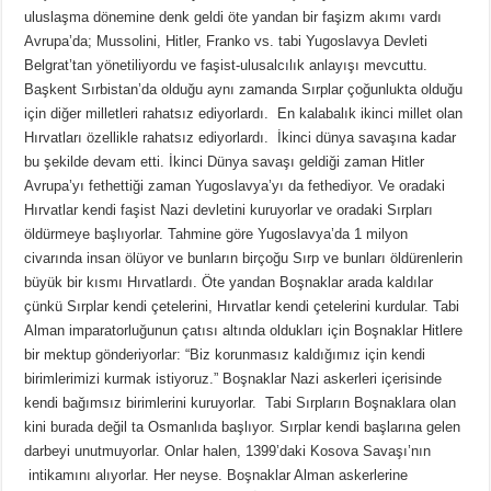
uluslaşma dönemine denk geldi öte yandan bir faşizm akımı vardı
Avrupa’da; Mussolini, Hitler, Franko vs. tabi Yugoslavya Devleti
Belgrat’tan yönetiliyordu ve faşist-ulusalcılık anlayışı mevcuttu.
Başkent Sırbistan’da olduğu aynı zamanda Sırplar çoğunlukta olduğu
için diğer milletleri rahatsız ediyorlardı. En kalabalık ikinci millet olan
Hırvatları özellikle rahatsız ediyorlardı. İkinci dünya savaşına kadar
bu şekilde devam etti. İkinci Dünya savaşı geldiği zaman Hitler
Avrupa’yı fethettiği zaman Yugoslavya’yı da fethediyor. Ve oradaki
Hırvatlar kendi faşist Nazi devletini kuruyorlar ve oradaki Sırpları
öldürmeye başlıyorlar. Tahmine göre Yugoslavya’da 1 milyon
civarında insan ölüyor ve bunların birçoğu Sırp ve bunları öldürenlerin
büyük bir kısmı Hırvatlardı. Öte yandan Boşnaklar arada kaldılar
çünkü Sırplar kendi çetelerini, Hırvatlar kendi çetelerini kurdular. Tabi
Alman imparatorluğunun çatısı altında oldukları için Boşnaklar Hitlere
bir mektup gönderiyorlar: “Biz korunmasız kaldığımız için kendi
birimlerimizi kurmak istiyoruz.” Boşnaklar Nazi askerleri içerisinde
kendi bağımsız birimlerini kuruyorlar. Tabi Sırpların Boşnaklara olan
kini burada değil ta Osmanlıda başlıyor. Sırplar kendi başlarına gelen
darbeyi unutmuyorlar. Onlar halen, 1399’daki Kosova Savaşı’nın
intikamını alıyorlar. Her neyse. Boşnaklar Alman askerlerine