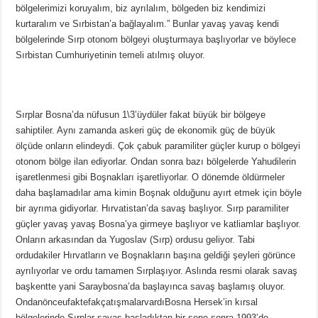
bölgelerimizi koruyalım, biz ayrılalım, bölgeden biz kendimizi
kurtaralım ve Sırbistan’a bağlayalım.” Bunlar yavaş yavaş kendi
bölgelerinde Sırp otonom bölgeyi oluşturmaya başlıyorlar ve böylece
Sırbistan Cumhuriyetinin temeli atılmış oluyor.
Sırplar Bosna’da nüfusun 1\3’üydüler fakat büyük bir bölgeye
sahiptiler. Aynı zamanda askeri güç de ekonomik güç de büyük
ölçüde onların elindeydi. Çok çabuk paramiliter güçler kurup o bölgeyi
otonom bölge ilan ediyorlar. Ondan sonra bazı bölgelerde Yahudilerin
işaretlenmesi gibi Boşnakları işaretliyorlar. O dönemde öldürmeler
daha başlamadılar ama kimin Boşnak olduğunu ayırt etmek için böyle
bir ayrıma gidiyorlar. Hırvatistan’da savaş başlıyor. Sırp paramiliter
güçler yavaş yavaş Bosna’ya girmeye başlıyor ve katliamlar başlıyor.
Onların arkasından da Yugoslav (Sırp) ordusu geliyor. Tabi
ordudakiler Hırvatların ve Boşnakların başına geldiği şeyleri görünce
ayrılıyorlar ve ordu tamamen Sırplaşıyor. Aslında resmi olarak savaş
başkentte yani Saraybosna’da başlayınca savaş başlamış oluyor.
OndanönceufaktefakçatışmalarvardıBosna Hersek’in kırsal
bölgelerinde.Sırplar savaş başladıktan bir sene sonra 1993’de,