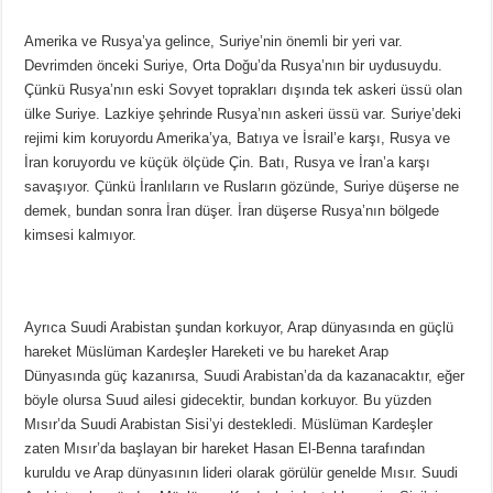
Amerika ve Rusya’ya gelince, Suriye’nin önemli bir yeri var.
Devrimden önceki Suriye, Orta Doğu’da Rusya’nın bir uydusuydu.
Çünkü Rusya’nın eski Sovyet toprakları dışında tek askeri üssü olan
ülke Suriye. Lazkiye şehrinde Rusya’nın askeri üssü var. Suriye’deki
rejimi kim koruyordu Amerika’ya, Batıya ve İsrail’e karşı, Rusya ve
İran koruyordu ve küçük ölçüde Çin. Batı, Rusya ve İran’a karşı
savaşıyor. Çünkü İranlıların ve Rusların gözünde, Suriye düşerse ne
demek, bundan sonra İran düşer. İran düşerse Rusya’nın bölgede
kimsesi kalmıyor.
Ayrıca Suudi Arabistan şundan korkuyor, Arap dünyasında en güçlü
hareket Müslüman Kardeşler Hareketi ve bu hareket Arap
Dünyasında güç kazanırsa, Suudi Arabistan’da da kazanacaktır, eğer
böyle olursa Suud ailesi gidecektir, bundan korkuyor. Bu yüzden
Mısır’da Suudi Arabistan Sisi’yi destekledi. Müslüman Kardeşler
zaten Mısır’da başlayan bir hareket Hasan El-Benna tarafından
kuruldu ve Arap dünyasının lideri olarak görülür genelde Mısır. Suudi