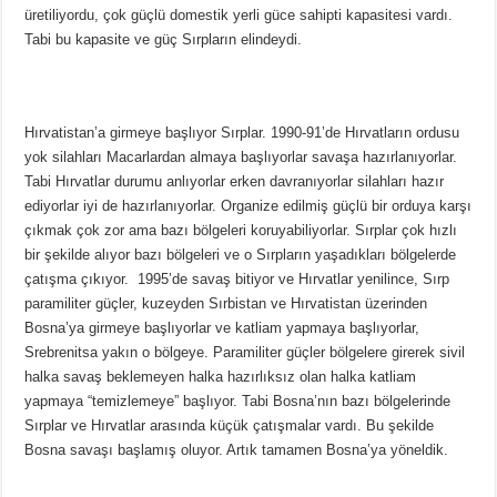
üretiliyordu, çok güçlü domestik yerli güce sahipti kapasitesi vardı.
Tabi bu kapasite ve güç Sırpların elindeydi.
Hırvatistan’a girmeye başlıyor Sırplar. 1990-91’de Hırvatların ordusu
yok silahları Macarlardan almaya başlıyorlar savaşa hazırlanıyorlar.
Tabi Hırvatlar durumu anlıyorlar erken davranıyorlar silahları hazır
ediyorlar iyi de hazırlanıyorlar. Organize edilmiş güçlü bir orduya karşı
çıkmak çok zor ama bazı bölgeleri koruyabiliyorlar. Sırplar çok hızlı
bir şekilde alıyor bazı bölgeleri ve o Sırpların yaşadıkları bölgelerde
çatışma çıkıyor. 1995’de savaş bitiyor ve Hırvatlar yenilince, Sırp
paramiliter güçler, kuzeyden Sırbistan ve Hırvatistan üzerinden
Bosna’ya girmeye başlıyorlar ve katliam yapmaya başlıyorlar,
Srebrenitsa yakın o bölgeye. Paramiliter güçler bölgelere girerek sivil
halka savaş beklemeyen halka hazırlıksız olan halka katliam
yapmaya “temizlemeye” başlıyor. Tabi Bosna’nın bazı bölgelerinde
Sırplar ve Hırvatlar arasında küçük çatışmalar vardı. Bu şekilde
Bosna savaşı başlamış oluyor. Artık tamamen Bosna’ya yöneldik.