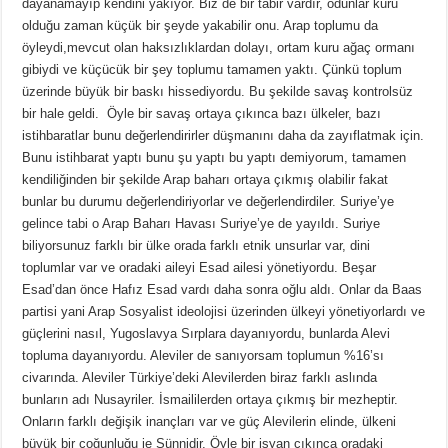
dayanamayıp kendini yakıyor. Biz de bir tabir vardır, odunlar kuru
olduğu zaman küçük bir şeyde yakabilir onu. Arap toplumu da
öyleydi,mevcut olan haksızlıklardan dolayı, ortam kuru ağaç ormanı
gibiydi ve küçücük bir şey toplumu tamamen yaktı. Çünkü toplum
üzerinde büyük bir baskı hissediyordu. Bu şekilde savaş kontrolsüz
bir hale geldi. Öyle bir savaş ortaya çıkınca bazı ülkeler, bazı
istihbaratlar bunu değerlendirirler düşmanını daha da zayıflatmak için.
Bunu istihbarat yaptı bunu şu yaptı bu yaptı demiyorum, tamamen
kendiliğinden bir şekilde Arap baharı ortaya çıkmış olabilir fakat
bunlar bu durumu değerlendiriyorlar ve değerlendirdiler. Suriye’ye
gelince tabi o Arap Baharı Havası Suriye’ye de yayıldı. Suriye
biliyorsunuz farklı bir ülke orada farklı etnik unsurlar var, dini
toplumlar var ve oradaki aileyi Esad ailesi yönetiyordu. Beşar
Esad’dan önce Hafız Esad vardı daha sonra oğlu aldı. Onlar da Baas
partisi yani Arap Sosyalist ideolojisi üzerinden ülkeyi yönetiyorlardı ve
güçlerini nasıl, Yugoslavya Sırplara dayanıyordu, bunlarda Alevi
topluma dayanıyordu. Aleviler de sanıyorsam toplumun %16’sı
civarında. Aleviler Türkiye’deki Alevilerden biraz farklı aslında
bunların adı Nusayriler. İsmaililerden ortaya çıkmış bir mezheptir.
Onların farklı değişik inançları var ve güç Alevilerin elinde, ülkeni
büyük bir çoğunluğu ie Sünnidir. Öyle bir isyan çıkınca oradaki