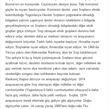
Bosna’nın en kuzeyinde. Cazinisyanı deniyor buna. Tabi komünist
güçler bu isyanı bastırıyorlar. Komünist devlet, yani Sırpların elinde
bulundurduğu Yugoslavya Devleti Sırpların yoğunlukta olmadığı
bölgelere yatırım yapmıyor devlet olmanın niteliklerini o bölgede
gerçekleştirmiyor ve Sırpların olmadığı bölgelerdeki diğer etnik
grupları göçe zorluyor. Sırp olmayan etnik grupların durumu fark
edince onlar, devletin daha az merkezi olmasını ve anayasanın
değişmesini istiyorlar. Farklı farklı isyanlar başlıyor. Hırvatlar isyan
ediyor, Boşnaklar isyan ediyor, Arnavutlar isyan ediyor. Ve 1966’da
Tito’ya yakın olan Aleksandar Rankoviç diye bir Sırp tutuklanıyor.
Tito anlıyor ki bu iş böyle yürümeyecek Sırpların biraz gücünü
azaltmak lazım, devletin otoritesini kırmak lazım, diğer milletlere de
güç vermek lazım diye kendisine yakın olan adamı, aynı zamanda
otoriterliğin simgesi olan istihbaratın başında bulunan
Rankoviç’ihapse attırıyor ve anayasayı değiştiriyor. 1974
anayasasına göre Sırp olamayan diğer milletler ve diğer
cumhuriyetler (Yugoslavya 6 farklı cumhuriyetten oluşuyor)’e daha
fazla güç veriliyor, daha fazla yetki veriliyor. Sırplar, 1974
anayasasını kendi ellerinde güç gidiyor gibi algılıyorlar. Doğru
algılıyorlar zaten. Ve yavaş yavaş 1980’lere doğru tabi Tito