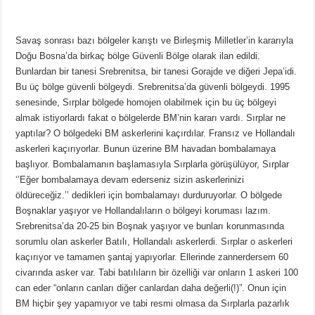
Savaş sonrası bazı bölgeler karıştı ve Birleşmiş Milletler’in kararıyla
Doğu Bosna’da birkaç bölge Güvenli Bölge olarak ilan edildi.
Bunlardan bir tanesi Srebrenitsa, bir tanesi Gorajde ve diğeri Jepa’idi.
Bu üç bölge güvenli bölgeydi. Srebrenitsa’da güvenli bölgeydi. 1995
senesinde, Sırplar bölgede homojen olabilmek için bu üç bölgeyi
almak istiyorlardı fakat o bölgelerde BM’nin kararı vardı. Sırplar ne
yaptılar? O bölgedeki BM askerlerini kaçırdılar. Fransız ve Hollandalı
askerleri kaçırıyorlar. Bunun üzerine BM havadan bombalamaya
başlıyor. Bombalamanın başlamasıyla Sırplarla görüşülüyor, Sırplar
‘’Eğer bombalamaya devam ederseniz sizin askerlerinizi
öldüreceğiz.’’ dedikleri için bombalamayı durduruyorlar. O bölgede
Boşnaklar yaşıyor ve Hollandalıların o bölgeyi koruması lazım.
Srebrenitsa’da 20-25 bin Boşnak yaşıyor ve bunları korunmasında
sorumlu olan askerler Batılı, Hollandalı askerlerdi. Sırplar o askerleri
kaçırıyor ve tamamen şantaj yapıyorlar. Ellerinde zannerdersem 60
civarında asker var. Tabi batılıların bir özelliği var onların 1 askeri 100
can eder “onların canları diğer canlardan daha değerli(!)”. Onun için
BM hiçbir şey yapamıyor ve tabi resmi olmasa da Sırplarla pazarlık