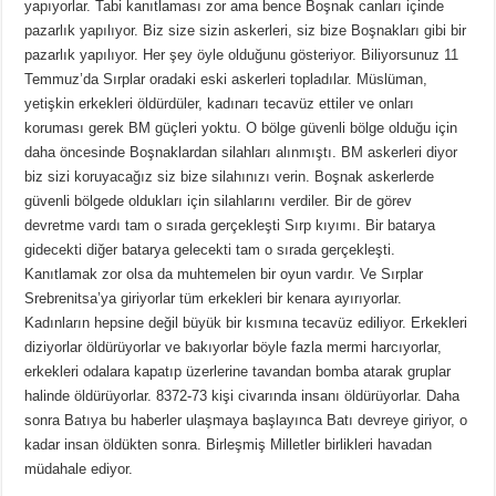
yapıyorlar. Tabi kanıtlaması zor ama bence Boşnak canları içinde
pazarlık yapılıyor. Biz size sizin askerleri, siz bize Boşnakları gibi bir
pazarlık yapılıyor. Her şey öyle olduğunu gösteriyor. Biliyorsunuz 11
Temmuz’da Sırplar oradaki eski askerleri topladılar. Müslüman,
yetişkin erkekleri öldürdüler, kadınarı tecavüz ettiler ve onları
koruması gerek BM güçleri yoktu. O bölge güvenli bölge olduğu için
daha öncesinde Boşnaklardan silahları alınmıştı. BM askerleri diyor
biz sizi koruyacağız siz bize silahınızı verin. Boşnak askerlerde
güvenli bölgede oldukları için silahlarını verdiler. Bir de görev
devretme vardı tam o sırada gerçekleşti Sırp kıyımı. Bir batarya
gidecekti diğer batarya gelecekti tam o sırada gerçekleşti.
Kanıtlamak zor olsa da muhtemelen bir oyun vardır. Ve Sırplar
Srebrenitsa’ya giriyorlar tüm erkekleri bir kenara ayırıyorlar.
Kadınların hepsine değil büyük bir kısmına tecavüz ediliyor. Erkekleri
diziyorlar öldürüyorlar ve bakıyorlar böyle fazla mermi harcıyorlar,
erkekleri odalara kapatıp üzerlerine tavandan bomba atarak gruplar
halinde öldürüyorlar. 8372-73 kişi civarında insanı öldürüyorlar. Daha
sonra Batıya bu haberler ulaşmaya başlayınca Batı devreye giriyor, o
kadar insan öldükten sonra. Birleşmiş Milletler birlikleri havadan
müdahale ediyor.