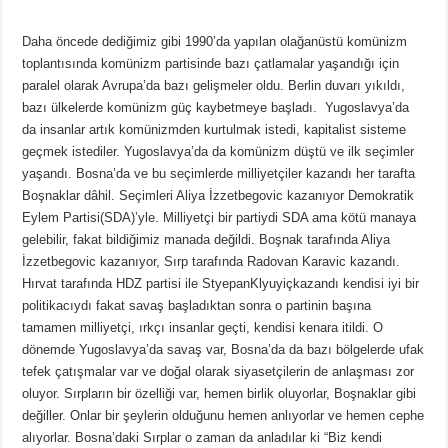
Daha öncede dediğimiz gibi 1990’da yapılan olağanüstü komünizm
toplantısında komünizm partisinde bazı çatlamalar yaşandığı için
paralel olarak Avrupa’da bazı gelişmeler oldu. Berlin duvarı yıkıldı,
bazı ülkelerde komünizm güç kaybetmeye başladı. Yugoslavya’da
da insanlar artık komünizmden kurtulmak istedi, kapitalist sisteme
geçmek istediler. Yugoslavya’da da komünizm düştü ve ilk seçimler
yaşandı. Bosna’da ve bu seçimlerde milliyetçiler kazandı her tarafta
Boşnaklar dâhil. Seçimleri Aliya İzzetbegovic kazanıyor Demokratik
Eylem Partisi(SDA)’yle. Milliyetçi bir partiydi SDA ama kötü manaya
gelebilir, fakat bildiğimiz manada değildi. Boşnak tarafında Aliya
İzzetbegovic kazanıyor, Sırp tarafında Radovan Karavic kazandı.
Hırvat tarafında HDZ partisi ile StyepanKlyuyiçkazandı kendisi iyi bir
politikacıydı fakat savaş başladıktan sonra o partinin başına
tamamen milliyetçi, ırkçı insanlar geçti, kendisi kenara itildi. O
dönemde Yugoslavya’da savaş var, Bosna’da da bazı bölgelerde ufak
tefek çatışmalar var ve doğal olarak siyasetçilerin de anlaşması zor
oluyor. Sırpların bir özelliği var, hemen birlik oluyorlar, Boşnaklar gibi
değiller. Onlar bir şeylerin olduğunu hemen anlıyorlar ve hemen cephe
alıyorlar. Bosna’daki Sırplar o zaman da anladılar ki “Biz kendi