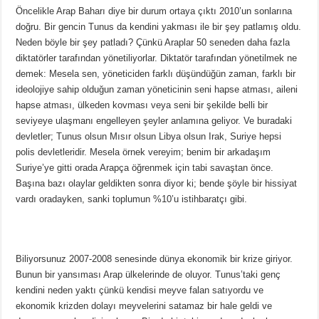
Öncelikle Arap Baharı diye bir durum ortaya çıktı 2010’un sonlarına
doğru. Bir gencin Tunus da kendini yakması ile bir şey patlamış oldu.
Neden böyle bir şey patladı? Çünkü Araplar 50 seneden daha fazla
diktatörler tarafından yönetiliyorlar. Diktatör tarafından yönetilmek ne
demek: Mesela sen, yöneticiden farklı düşündüğün zaman, farklı bir
ideolojiye sahip olduğun zaman yöneticinin seni hapse atması, aileni
hapse atması, ülkeden kovması veya seni bir şekilde belli bir
seviyeye ulaşmanı engelleyen şeyler anlamına geliyor. Ve buradaki
devletler; Tunus olsun Mısır olsun Libya olsun Irak, Suriye hepsi
polis devletleridir. Mesela örnek vereyim; benim bir arkadaşım
Suriye’ye gitti orada Arapça öğrenmek için tabi savaştan önce.
Başına bazı olaylar geldikten sonra diyor ki; bende şöyle bir hissiyat
vardı oradayken, sanki toplumun %10’u istihbaratçı gibi.
Biliyorsunuz 2007-2008 senesinde dünya ekonomik bir krize giriyor.
Bunun bir yansıması Arap ülkelerinde de oluyor. Tunus’taki genç
kendini neden yaktı çünkü kendisi meyve falan satıyordu ve
ekonomik krizden dolayı meyvelerini satamaz bir hale geldi ve