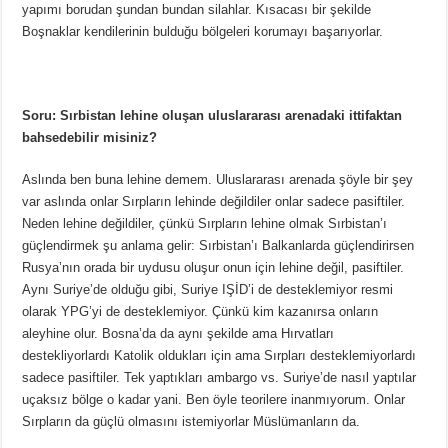
yapımı borudan şundan bundan silahlar. Kısacası bir şekilde
Boşnaklar kendilerinin bulduğu bölgeleri korumayı başarıyorlar.
Soru: Sırbistan lehine oluşan uluslararası arenadaki ittifaktan
bahsedebilir misiniz?
Aslında ben buna lehine demem. Uluslararası arenada şöyle bir şey
var aslında onlar Sırpların lehinde değildiler onlar sadece pasiftiler.
Neden lehine değildiler, çünkü Sırpların lehine olmak Sırbistan’ı
güçlendirmek şu anlama gelir: Sırbistan’ı Balkanlarda güçlendirirsen
Rusya’nın orada bir uydusu oluşur onun için lehine değil, pasiftiler.
Aynı Suriye’de olduğu gibi, Suriye IŞİD’i de desteklemiyor resmi
olarak YPG’yi de desteklemiyor. Çünkü kim kazanırsa onların
aleyhine olur. Bosna’da da aynı şekilde ama Hırvatları
destekliyorlardı Katolik oldukları için ama Sırpları desteklemiyorlardı
sadece pasiftiler. Tek yaptıkları ambargo vs. Suriye’de nasıl yaptılar
uçaksız bölge o kadar yani. Ben öyle teorilere inanmıyorum. Onlar
Sırpların da güçlü olmasını istemiyorlar Müslümanların da.