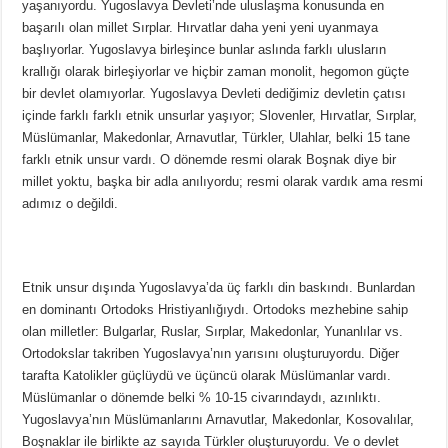
yaşanıyordu. Yugoslavya Devleti’nde uluslaşma konusunda en
başarılı olan millet Sırplar. Hırvatlar daha yeni yeni uyanmaya
başlıyorlar. Yugoslavya birleşince bunlar aslında farklı ulusların
krallığı olarak birleşiyorlar ve hiçbir zaman monolit, hegomon güçte
bir devlet olamıyorlar. Yugoslavya Devleti dediğimiz devletin çatısı
içinde farklı farklı etnik unsurlar yaşıyor; Slovenler, Hırvatlar, Sırplar,
Müslümanlar, Makedonlar, Arnavutlar, Türkler, Ulahlar, belki 15 tane
farklı etnik unsur vardı. O dönemde resmi olarak Boşnak diye bir
millet yoktu, başka bir adla anılıyordu; resmi olarak vardık ama resmi
adımız o değildi.
Etnik unsur dışında Yugoslavya’da üç farklı din baskındı. Bunlardan
en dominantı Ortodoks Hristiyanlığıydı. Ortodoks mezhebine sahip
olan milletler: Bulgarlar, Ruslar, Sırplar, Makedonlar, Yunanlılar vs.
Ortodokslar takriben Yugoslavya’nın yarısını oluşturuyordu. Diğer
tarafta Katolikler güçlüydü ve üçüncü olarak Müslümanlar vardı.
Müslümanlar o dönemde belki % 10-15 civarındaydı, azınlıktı.
Yugoslavya’nın Müslümanlarını Arnavutlar, Makedonlar, Kosovalılar,
Boşnaklar ile birlikte az sayıda Türkler oluşturuyordu. Ve o devlet