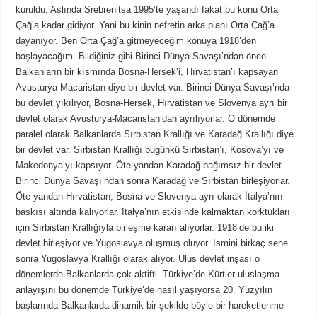
kuruldu. Aslında Srebrenitsa 1995’te yaşandı fakat bu konu Orta
Çağ’a kadar gidiyor. Yani bu kinin nefretin arka planı Orta Çağ’a
dayanıyor. Ben Orta Çağ’a gitmeyeceğim konuya 1918’den
başlayacağım. Bildiğiniz gibi Birinci Dünya Savaşı’ndan önce
Balkanların bir kısmında Bosna-Hersek’i, Hırvatistan’ı kapsayan
Avusturya Macaristan diye bir devlet var. Birinci Dünya Savaşı’nda
bu devlet yıkılıyor, Bosna-Hersek, Hırvatistan ve Slovenya ayrı bir
devlet olarak Avusturya-Macaristan’dan ayrılıyorlar. O dönemde
paralel olarak Balkanlarda Sırbistan Krallığı ve Karadağ Krallığı diye
bir devlet var. Sırbistan Krallığı bugünkü Sırbistan’ı, Kosova’yı ve
Makedonya’yı kapsıyor. Öte yandan Karadağ bağımsız bir devlet.
Birinci Dünya Savaşı’ndan sonra Karadağ ve Sırbistan birleşiyorlar.
Öte yandan Hırvatistan, Bosna ve Slovenya ayrı olarak İtalya’nın
baskısı altında kalıyorlar. İtalya’nın etkisinde kalmaktan korktukları
için Sırbistan Krallığıyla birleşme kararı alıyorlar. 1918’de bu iki
devlet birleşiyor ve Yugoslavya oluşmuş oluyor. İsmini birkaç sene
sonra Yugoslavya Krallığı olarak alıyor. Ulus devlet inşası o
dönemlerde Balkanlarda çok aktifti. Türkiye’de Kürtler uluslaşma
anlayışını bu dönemde Türkiye’de nasıl yaşıyorsa 20. Yüzyılın
başlarında Balkanlarda dinamik bir şekilde böyle bir hareketlenme