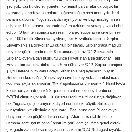
şey yok. Çünkü devleti yöneten komünist partisi altında büyük bir
ayrışma yaşandı ve bu onların bağımsızlığa birinci adımıydı. 1991
baharında bunlar Yugoslavya’dan ayrılıyorlar ve bağımsızlığını ilan
ediyorlar. Uluslararası toplumda bağımsızlıklarını yavaş yavaş kabul
ediyor. O tarihten sonra zaten resmi olarak Yugoslavya diye bir şey
yok. 1991’de ilk Slovenya ayrılıyor, tabi Hırvatlarla birlikte. Sırplar
Slovenya’ya saldırıyorlar 10 günlük bir savaş. Sırplar orada mağlup
oluyorlar çünkü orada etnik Sırp unsuru çok az %1-2 civarında.
Sırplar Slovenya’dan püskürtülünce Hırvatistan’a saldırıyorlar. Tabi
Hırvatistan da biraz daha fazla Sırp nüfus var %12. Sırpların projesi
şuydu nerede Sırp varsa orayı Sırbistan’a bağlayacağız, büyük
Sırbistan’ı kuracağız, Yugoslavya diye bir şey yok ama uluslararası
topluma şöyle anlatıyorlar “Biz Yugoslavya’yı kuruyoruz.”. Nasıl böyle
konuşabiliyorlardı çünkü Sırp ordusu onların elindeydi ordunun
%70’ini oluşturuyorlardı. Uluslararası topluma Yugoslavya dağılıyor
biz Yugoslavya’yı koruyoruz diyorlardı hâlbuki büyük Sırbistan’ı
kuruyorlardı ve ellerinde o güç vardı. Bazılarına göre Yugoslavya
dünyanın 7. en güçlü ordusuna sahip. Abartılmış olabilir ben bir
uzmana sormuştum bana ‘‘abartılmıştır’’ demişti. Ama genel olarak
çok güçlü zannedersem uçakların, tankların %70-75 Yugoslavya’da