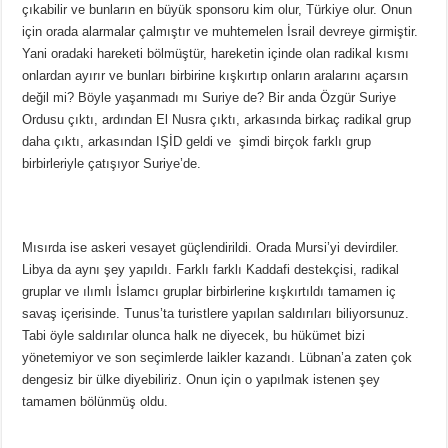
çıkabilir ve bunların en büyük sponsoru kim olur, Türkiye olur. Onun
için orada alarmalar çalmıştır ve muhtemelen İsrail devreye girmiştir.
Yani oradaki hareketi bölmüştür, hareketin içinde olan radikal kısmı
onlardan ayırır ve bunları birbirine kışkırtıp onların aralarını açarsın
değil mi? Böyle yaşanmadı mı Suriye de? Bir anda Özgür Suriye
Ordusu çıktı, ardından El Nusra çıktı, arkasında birkaç radikal grup
daha çıktı, arkasından IŞİD geldi ve şimdi birçok farklı grup
birbirleriyle çatışıyor Suriye’de.
Mısırda ise askeri vesayet güçlendirildi. Orada Mursi’yi devirdiler.
Libya da aynı şey yapıldı. Farklı farklı Kaddafi destekçisi, radikal
gruplar ve ılımlı İslamcı gruplar birbirlerine kışkırtıldı tamamen iç
savaş içerisinde. Tunus’ta turistlere yapılan saldırıları biliyorsunuz.
Tabi öyle saldırılar olunca halk ne diyecek, bu hükümet bizi
yönetemiyor ve son seçimlerde laikler kazandı. Lübnan’a zaten çok
dengesiz bir ülke diyebiliriz. Onun için o yapılmak istenen şey
tamamen bölünmüş oldu.