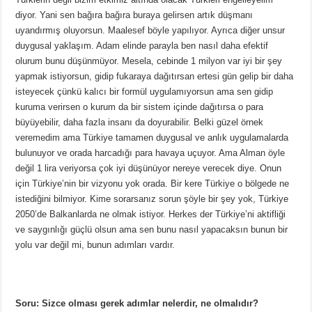
diyor. Yani sen bağıra bağıra buraya gelirsen artık düşmanı
uyandırmış oluyorsun. Maalesef böyle yapılıyor. Ayrıca diğer unsur
duygusal yaklaşım. Adam elinde parayla ben nasıl daha efektif
olurum bunu düşünmüyor. Mesela, cebinde 1 milyon var iyi bir şey
yapmak istiyorsun, gidip fukaraya dağıtırsan ertesi gün gelip bir daha
isteyecek çünkü kalıcı bir formül uygulamıyorsun ama sen gidip
kuruma verirsen o kurum da bir sistem içinde dağıtırsa o para
büyüyebilir, daha fazla insanı da doyurabilir. Belki güzel örnek
veremedim ama Türkiye tamamen duygusal ve anlık uygulamalarda
bulunuyor ve orada harcadığı para havaya uçuyor. Ama Alman öyle
değil 1 lira veriyorsa çok iyi düşünüyor nereye verecek diye. Onun
için Türkiye’nin bir vizyonu yok orada. Bir kere Türkiye o bölgede ne
istediğini bilmiyor. Kime sorarsanız sorun şöyle bir şey yok, Türkiye
2050’de Balkanlarda ne olmak istiyor. Herkes der Türkiye’ni aktifliği
ve saygınlığı güçlü olsun ama sen bunu nasıl yapacaksın bunun bir
yolu var değil mi, bunun adımları vardır.
Soru: Sizce olması gerek adımlar nelerdir, ne olmalıdır?