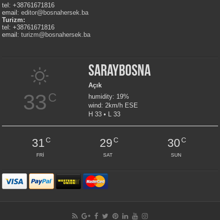
tel: +38761671816
email:
editor@bosnahersek.ba
Turizm:
tel: +38761671816
email:
turizm@bosnahersek.ba
Saraybosna
Açık
33
C
humidity: 19%
wind: 2km/h ESE
H 33 • L 33
C
C
C
31
29
30
FRI
SAT
SUN