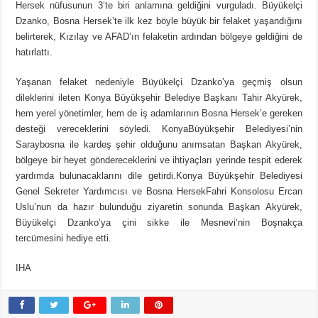
Hersek nüfusunun 3’te biri anlamına geldiğini vurguladı. Büyükelçi
Dzanko, Bosna Hersek’te ilk kez böyle büyük bir felaket yaşandığını
belirterek, Kızılay ve AFAD’ın felaketin ardından bölgeye geldiğini de
hatırlattı.
Yaşanan felaket nedeniyle Büyükelçi Dzanko’ya geçmiş olsun
dileklerini ileten Konya Büyükşehir Belediye Başkanı Tahir Akyürek,
hem yerel yönetimler, hem de iş adamlarının Bosna Hersek’e gereken
desteği vereceklerini söyledi. KonyaBüyükşehir Belediyesi’nin
Saraybosna ile kardeş şehir olduğunu anımsatan Başkan Akyürek,
bölgeye bir heyet göndereceklerini ve ihtiyaçları yerinde tespit ederek
yardımda bulunacaklarını dile getirdi.Konya Büyükşehir Belediyesi
Genel Sekreter Yardımcısı ve Bosna HersekFahri Konsolosu Ercan
Uslu’nun da hazır bulunduğu ziyaretin sonunda Başkan Akyürek,
Büyükelçi Dzanko’ya çini sikke ile Mesnevi’nin Boşnakça
tercümesini hediye etti.
IHA