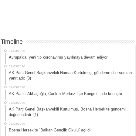
Timeline
07/03/2020
Avrupa’da, yeni tip koronavirüs yayılmaya devam ediyor
07/03/2020
AK Parti Genel Başkanvekili Numan Kurtulmuş, gündeme dair soruları
yanıtladı: (3)
07/03/2020
AK Parti’li Akbaşoğlu, Çankırı Merkez İlçe Kongresi’nde konuştu
07/03/2020
AK Parti Genel Başkanvekili Kurtulmuş, Bosna Hersek’te gündemi
değerlendirdi: (1)
07/03/2020
Bosna Hersek’te “Balkan Gençlik Okulu” açıldı