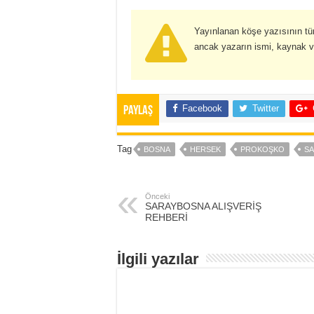
Yayınlanan köşe yazısının t
ancak yazarın ismi, kaynak ve a
Facebook
Twitter
Paylaş
Tag
BOSNA
HERSEK
PROKOŞKO
S
Önceki
SARAYBOSNA ALIŞVERİŞ
REHBERİ
İlgili yazılar