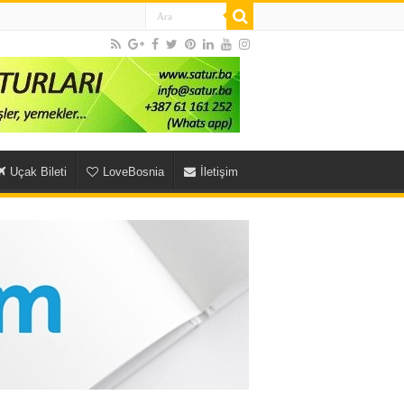
Uçak Bileti
LoveBosnia
İletişim