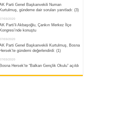
AK Parti Genel Başkanvekili Numan
Kurtulmuş, gündeme dair soruları yanıtladı: (3)
07/03/2020
AK Parti’li Akbaşoğlu, Çankırı Merkez İlçe
Kongresi’nde konuştu
07/03/2020
AK Parti Genel Başkanvekili Kurtulmuş, Bosna
Hersek’te gündemi değerlendirdi: (1)
07/03/2020
Bosna Hersek’te “Balkan Gençlik Okulu” açıldı