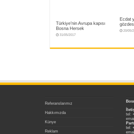
Ecdat ya
Türkiye’nin Avrupa kapısı
gözdes
Bosna Hersek
20/05/
31/05/2017
Bos
Referanslarımız
İlet
Hakkımızda
tel:
emai
Künye
Part
tel:
Reklam
emai