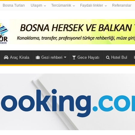
Bosna Turları
Ulaşım
Tercümanlık
Faydalı linkler
Referanslar
Araç Kirala
Gezi rehberi
Gece Hayatı
Hotel Bul