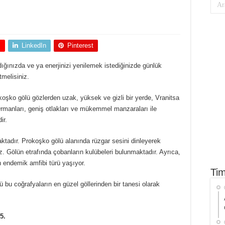
+
LinkedIn
Pinterest
ığınızda ve ya enerjinizi yenilemek istediğinizde günlük
melisiniz.
koşko gölü gözlerden uzak, yüksek ve gizli bir yerde, Vranitsa
Ormanları, geniş otlakları ve mükemmel manzaraları ile
ir.
tadır. Prokoşko gölü alanında rüzgar sesini dinleyerek
niz. Gölün etrafında çobanların kulübeleri bulunmaktadır. Ayrıca,
lan endemik amfibi türü yaşıyor.
Tim
ü bu coğrafyaların en güzel göllerinden bir tanesi olarak
5.