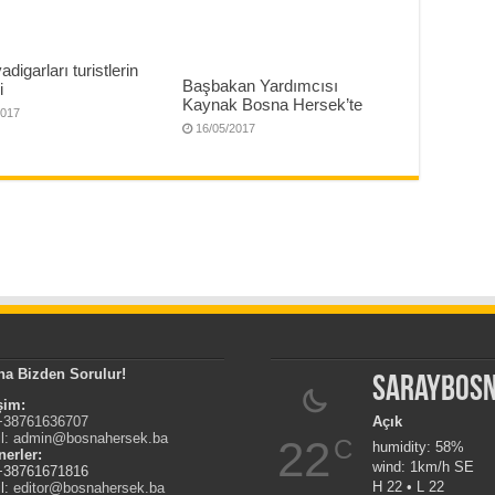
digarları turistlerin
Başbakan Yardımcısı
i
Kaynak Bosna Hersek’te
2017
16/05/2017
na Bizden Sorulur!
Saraybos
işim:
 +38761636707
Açık
l:
admin@bosnahersek.ba
22
C
humidity: 58%
nerler:
wind: 1km/h SE
 +38761671816
H 22 • L 22
l:
editor@bosnahersek.ba