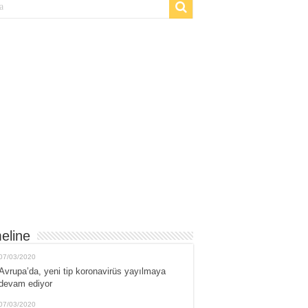
eline
07/03/2020
Avrupa’da, yeni tip koronavirüs yayılmaya
devam ediyor
07/03/2020