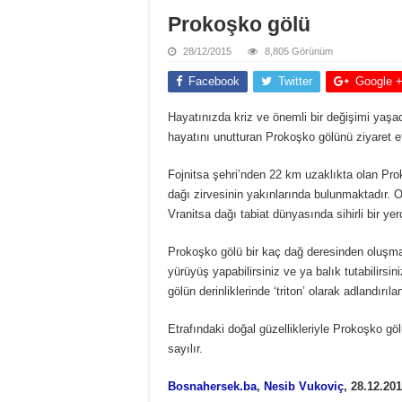
Prokoşko gölü
28/12/2015
8,805 Görünüm
Facebook
Twitter
Google 
Hayatınızda kriz ve önemli bir değişimi yaşad
hayatını unutturan Prokoşko gölünü ziyaret et
Fojnitsa şehri’nden 22 km uzaklıkta olan Pro
dağı zirvesinin yakınlarında bulunmaktadır. 
Vranitsa dağı tabiat dünyasında sihirli bir yerd
Prokoşko gölü bir kaç dağ deresinden oluşmak
yürüyüş yapabilirsiniz ve ya balık tutabilirsi
gölün derinliklerinde ‘triton’ olarak adlandırı
Etrafındaki doğal güzellikleriyle Prokoşko göl
sayılır.
Bosnahersek.ba
,
Nesib Vukoviç
, 28
.12.201