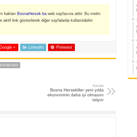
üm hakları
BosnaHersek.ba
web sayfasına aittir. Bu metin
ktif link gösterilerek diğer sayfalarda kullanılabilirr.
Google +
LinkedIn
Pinterest
ARAYBOSNA
Sonraki
Bosna Hersekliler yeni yılda
ekonominin daha iyi olmasını
istiyor