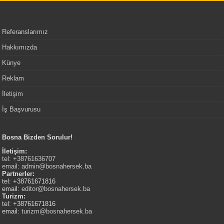
Referanslarımız
Hakkımızda
Künye
Reklam
İletişim
İş Başvurusu
Bosna Bizden Sorulur!
İletişim:
tel: +38761636707
email:
admin@bosnahersek.ba
Partnerler:
tel: +38761671816
email:
editor@bosnahersek.ba
Turizm:
tel: +38761671816
email:
turizm@bosnahersek.ba