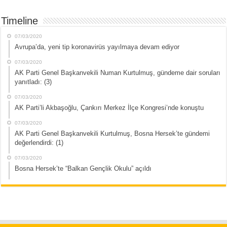
Timeline
07/03/2020
Avrupa’da, yeni tip koronavirüs yayılmaya devam ediyor
07/03/2020
AK Parti Genel Başkanvekili Numan Kurtulmuş, gündeme dair soruları
yanıtladı: (3)
07/03/2020
AK Parti’li Akbaşoğlu, Çankırı Merkez İlçe Kongresi’nde konuştu
07/03/2020
AK Parti Genel Başkanvekili Kurtulmuş, Bosna Hersek’te gündemi
değerlendirdi: (1)
07/03/2020
Bosna Hersek’te “Balkan Gençlik Okulu” açıldı