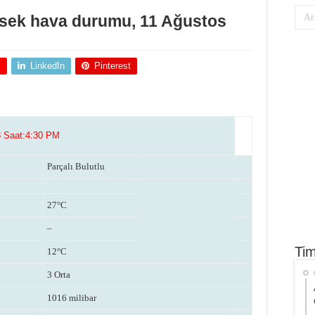
sek hava durumu, 11 Ağustos
+
LinkedIn
Pinterest
3 Saat:4:30 PM
Parçalı Bulutlu
27°C
–
Tim
12°C
3 Orta
1016 milibar