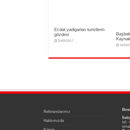
Ecdat yadigarları turistlerin
Başbak
gözdesi
Kaynak
20/05/2017
16/05/
Bos
Referanslarımız
İlet
Hakkımızda
tel:
emai
Künye