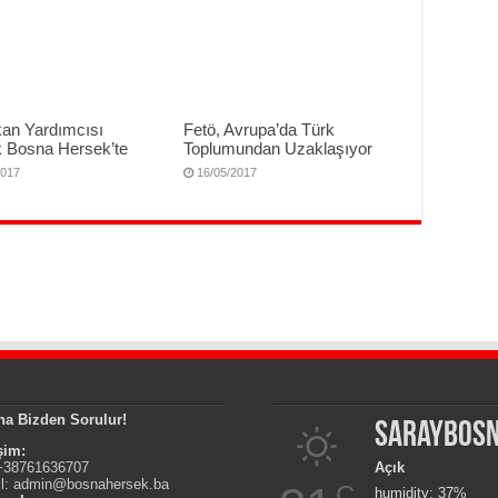
an Yardımcısı
Fetö, Avrupa’da Türk
 Bosna Hersek’te
Toplumundan Uzaklaşıyor
2017
16/05/2017
na Bizden Sorulur!
Saraybos
işim:
 +38761636707
Açık
l:
admin@bosnahersek.ba
C
humidity: 37%