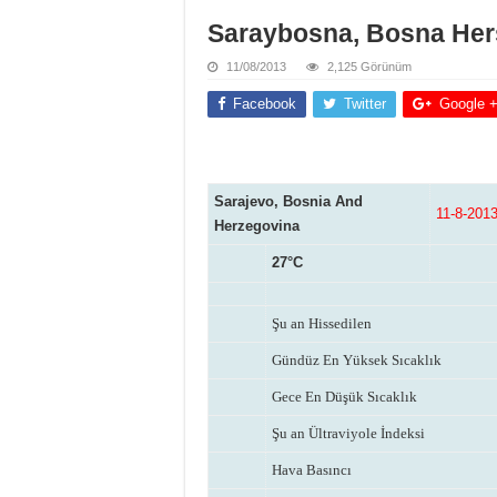
Saraybosna, Bosna Her
11/08/2013
2,125 Görünüm
Facebook
Twitter
Google 
Sarajevo, Bosnia And
11-8-201
Herzegovina
27°C
Şu an Hissedilen
Gündüz En Yüksek Sıcaklık
Gece En Düşük Sıcaklık
Şu an Ültraviyole İndeksi
Hava Basıncı