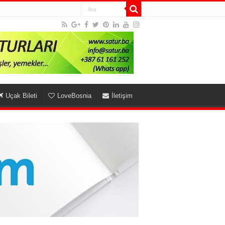
Uçak Bileti
LoveBosnia
İletişim