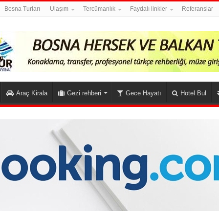
Bosna Turları
Ulaşım
Tercümanlık
Faydalı linkler
Referanslar
Araç Kirala
Gezi rehberi
Gece Hayatı
Hotel Bul