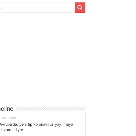
eline
07/03/2020
Avrupa’da, yeni tip koronavirüs yayılmaya
devam ediyor