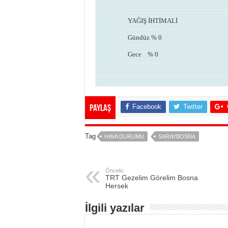
YAĞIŞ İHTİMALİ
Gündüz
% 0
Gece
% 0
Facebook
Twitter
Paylaş
Tag
HAVA DURUMU
SARAYBOSNA
Önceki
TRT Gezelim Görelim Bosna
Hersek
İlgili yazılar