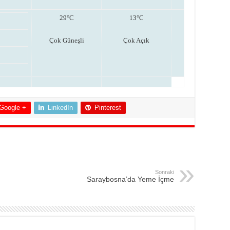
29°C
13°C
Çok Güneşli
Çok Açık
Google +
LinkedIn
Pinterest
Sonraki
Saraybosna’da Yeme İçme