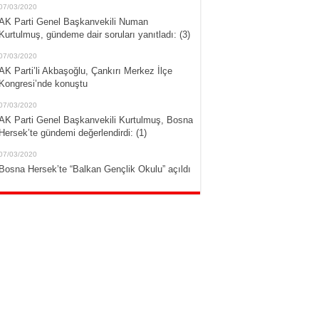
07/03/2020
AK Parti Genel Başkanvekili Numan
Kurtulmuş, gündeme dair soruları yanıtladı: (3)
07/03/2020
AK Parti’li Akbaşoğlu, Çankırı Merkez İlçe
Kongresi’nde konuştu
07/03/2020
AK Parti Genel Başkanvekili Kurtulmuş, Bosna
Hersek’te gündemi değerlendirdi: (1)
07/03/2020
Bosna Hersek’te “Balkan Gençlik Okulu” açıldı