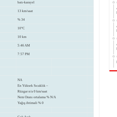
batı-karayel
13 km/saat
% 34
10°C
10 km
5:46 AM
7:57 PM
NA
En Yüksek Sıcaklık –
Rüzgar n/a 0 km/saat
Nem Oranı ortalama % N/A
Yağış ihtimali % 0
Çok Açık