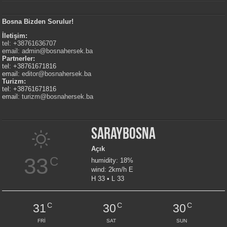
Bosna Bizden Sorulur!
İletişim:
tel: +38761636707
email:
admin@bosnahersek.ba
Partnerler:
tel: +38761671816
email:
editor@bosnahersek.ba
Turizm:
tel: +38761671816
email:
turizm@bosnahersek.ba
Saraybosna
Açık
33
C
humidity: 18%
wind: 2km/h E
H 33 • L 33
C
C
C
31
30
30
FRI
SAT
SUN