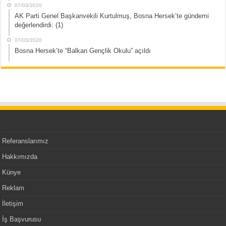
07/03/2020
AK Parti Genel Başkanvekili Kurtulmuş, Bosna Hersek’te gündemi
değerlendirdi: (1)
07/03/2020
Bosna Hersek’te “Balkan Gençlik Okulu” açıldı
Referanslarımız
Hakkımızda
Künye
Reklam
İletişim
İş Başvurusu