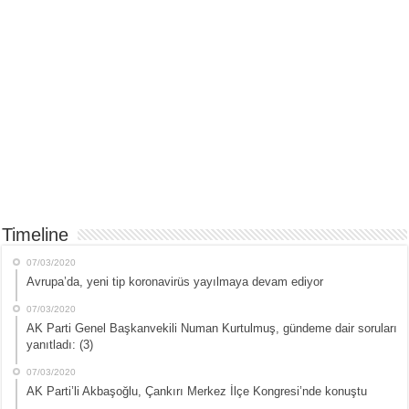
Timeline
07/03/2020
Avrupa’da, yeni tip koronavirüs yayılmaya devam ediyor
07/03/2020
AK Parti Genel Başkanvekili Numan Kurtulmuş, gündeme dair soruları
yanıtladı: (3)
07/03/2020
AK Parti’li Akbaşoğlu, Çankırı Merkez İlçe Kongresi’nde konuştu