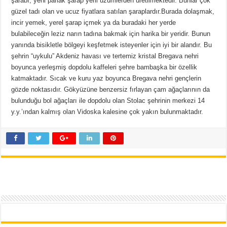
şarabı, yeni parlak şarap yerli üzümlerden üretilmektedir. Bunlar çok
güzel tadı olan ve ucuz fiyatlara satılan şaraplardır.Burada dolaşmak,
incir yemek, yerel şarap içmek ya da buradaki her yerde
bulabileceğin leziz narın tadına bakmak için harika bir yeridir. Bunun
yanında bisikletle bölgeyi keşfetmek isteyenler için iyi bir alandır. Bu
şehrin “uykulu” Akdeniz havası ve tertemiz kristal Bregava nehri
boyunca yerleşmiş dopdolu kaffeleri şehre bambaşka bir özellik
katmaktadır. Sıcak ve kuru yaz boyunca Bregava nehri gençlerin
gözde noktasıdır. Gökyüzüne benzersiz fırlayan çam ağaçlarının da
bulunduğu bol ağaçları ile dopdolu olan Stolac şehrinin merkezi 14
y.y.’ından kalmış olan Vidoska kalesine çok yakın bulunmaktadır.