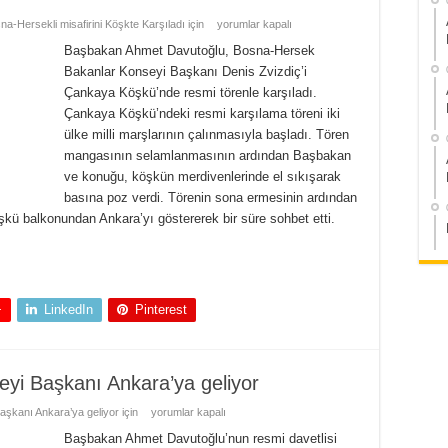
-Hersekli misafirini Köşkte Karşıladı için
yorumlar kapalı
Başbakan Ahmet Davutoğlu, Bosna-Hersek
Bakanlar Konseyi Başkanı Denis Zvizdiç’i
Çankaya Köşkü’nde resmi törenle karşıladı.
Çankaya Köşkü’ndeki resmi karşılama töreni iki
ülke milli marşlarının çalınmasıyla başladı. Tören
mangasının selamlanmasının ardından Başbakan
ve konuğu, köşkün merdivenlerinde el sıkışarak
basına poz verdi. Törenin sona ermesinin ardından
ü balkonundan Ankara’yı göstererek bir süre sohbet etti.
+
LinkedIn
Pinterest
yi Başkanı Ankara’ya geliyor
şkanı Ankara’ya geliyor için
yorumlar kapalı
Başbakan Ahmet Davutoğlu’nun resmi davetlisi