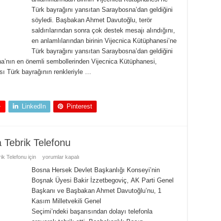
Türk bayrağını yansıtan Saraybosna’dan geldiğini
söyledi. Başbakan Ahmet Davutoğlu, terör
saldırılarından sonra çok destek mesajı alındığını,
en anlamlılarından birinin Vijecnica Kütüphanesi’ne
Türk bayrağını yansıtan Saraybosna’dan geldiğini
a’nın en önemli sembollerinden Vijecnica Kütüphanesi,
ası Türk bayrağının renkleriyle …
+
LinkedIn
Pinterest
 Tebrik Telefonu
ik Telefonu için
yorumlar kapalı
Bosna Hersek Devlet Başkanlığı Konseyi’nin
Boşnak Üyesi Bakir İzzetbegoviç, AK Parti Genel
Başkanı ve Başbakan Ahmet Davutoğlu’nu, 1
Kasım Milletvekili Genel
Seçimi’ndeki başarısından dolayı telefonla