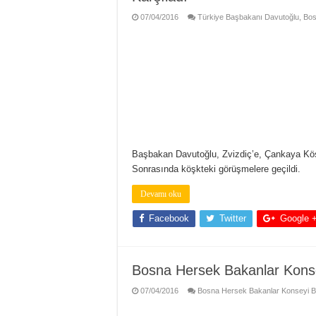
07/04/2016
Türkiye Başbakanı Davutoğlu, Bosna
Başbakan Davutoğlu, Zvizdiç’e, Çankaya Köşk
Sonrasında köşkteki görüşmelere geçildi.
Devamı oku
Facebook
Twitter
Google 
Bosna Hersek Bakanlar Konse
07/04/2016
Bosna Hersek Bakanlar Konseyi Ba