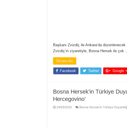
Başkanı Zvizdiç ile Ankara’da düzenlenecek
Zvizdiç’in ziyaretiyle, Bosna Hersek ile çok
Devamı oku
Facebook
Twitter
Google 
Bosna Hersek’in Türkiye Duyar
Hercegovino’
24/03/2016
Bosna Hersek’in Türkiye Duyarlılığ