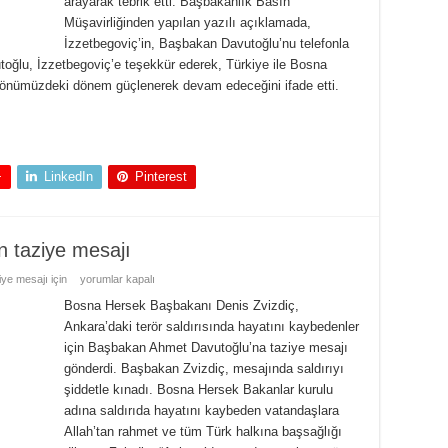
arayarak tebrik etti. Başbakanlık Basın
Müşavirliğinden yapılan yazılı açıklamada,
İzzetbegoviç’in, Başbakan Davutoğlu’nu telefonla
toğlu, İzzetbegoviç’e teşekkür ederek, Türkiye ile Bosna
n önümüzdeki dönem güçlenerek devam edeceğini ifade etti.
+
LinkedIn
Pinterest
 taziye mesajı
e mesajı için
yorumlar kapalı
Bosna Hersek Başbakanı Denis Zvizdiç,
Ankara’daki terör saldırısında hayatını kaybedenler
için Başbakan Ahmet Davutoğlu’na taziye mesajı
gönderdi. Başbakan Zvizdiç, mesajında saldırıyı
şiddetle kınadı. Bosna Hersek Bakanlar kurulu
adına saldırıda hayatını kaybeden vatandaşlara
Allah’tan rahmet ve tüm Türk halkına başsağlığı