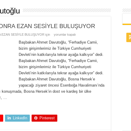
utoğlu
 SONRA EZAN SESİYLE BULUŞUYOR
A EZAN SESİYLE BULUŞUYOR için
yorumlar kapalı
Başbakan Ahmet Davutoğlu, “Ferhadiye Camii,
bizim girişimlerimiz ile Türkiye Cumhuriyeti
Devleti’nin katkılarıyla tekrar ayağa kalkıyor” dedi.
Başbakan Ahmet Davutoğlu, “Ferhadiye Camii,
bizim girişimlerimiz ile Türkiye Cumhuriyeti
Devleti’nin katkılarıyla tekrar ayağa kalkıyor” dedi.
Başbakan Ahmet Davutoğlu, Bosna Hersek’e
yapacağı ziyaret öncesi Esenboğa Havalimanı’nda
ğı konuşmada, Bosna Hersek’in dost ve kardeş bir ülke
iz, …
+
LinkedIn
Pinterest