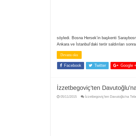
söyledi. Bosna Hersek’in başkenti Saraybosn
Ankara ve İstanbul’daki terör saldırıları sonr
Devamı oku
Facebook
Twitter
Google 
İzzetbegoviç’ten Davutoğlu’na
05/11/2015
İzzetbegoviç’ten Davutoğlu’na Tebr