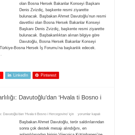
olan Bosna Hersek Bakanlar Konseyi Başkanı
Denis Zvizdiç, başkente resmi ziyarette
bulunacak. Başbakan Ahmet Davutoğlu’nun resmi
davetlisi olan Bosna Hersek Bakanlar Konseyi
Başkanı Denis Zvizdiç, başkente resmi ziyarette
bulunacak. Başbakanlıktan alınan bilgiye göre
Davutoğlu, Bosna Hersek Bakanlar Konseyi
 Türkiye-Bosna Hersek İş Forumu’na başkanlık edecek.
 …
+
LinkedIn
Pinterest
lılığı: Davutoğlu’dan ‘Hvala ti Bosno i
ı: Davutoğlu’dan ‘Hvala ti Bosno i Hercegovino’ için
yorumlar kapalı
Başbakan Ahmet Davutoğlu, terör saldırılarından
sonra çok destek mesajı alındığını, en
anlamlılarından birinin Vijecnica Kütüphanesi’ne