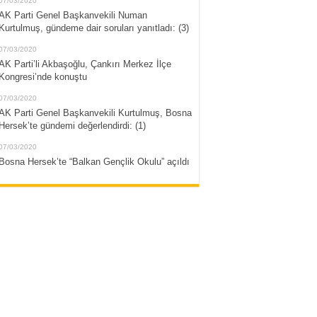
07/03/2020
AK Parti Genel Başkanvekili Numan
Kurtulmuş, gündeme dair soruları yanıtladı: (3)
07/03/2020
AK Parti’li Akbaşoğlu, Çankırı Merkez İlçe
Kongresi’nde konuştu
07/03/2020
AK Parti Genel Başkanvekili Kurtulmuş, Bosna
Hersek’te gündemi değerlendirdi: (1)
07/03/2020
Bosna Hersek’te “Balkan Gençlik Okulu” açıldı