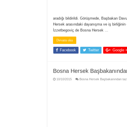
aradığı bildirildi. Görüşmede, Başbakan Davu
Hersek arasındaki dayanışma ve iş birliğini
İzzetbegoviç de Bosna Hersek …
Devamı oku
Facebook
Twitter
Google 
Bosna Hersek Başbakanından
10/10/2015
Bosna Hersek Başbakanından taziy