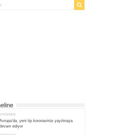
eline
07/03/2020
Avrupa’da, yeni tip koronavirüs yayılmaya
devam ediyor