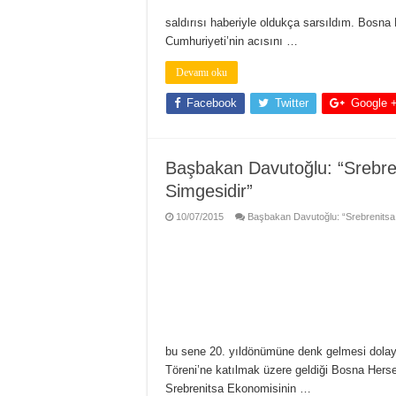
saldırısı haberiyle oldukça sarsıldım. Bosna
Cumhuriyeti’nin acısını …
Devamı oku
Facebook
Twitter
Google 
Başbakan Davutoğlu: “Srebreni
Simgesidir”
10/07/2015
Başbakan Davutoğlu: “Srebrenitsa Bi
bu sene 20. yıldönümüne denk gelmesi dolayı
Töreni’ne katılmak üzere geldiği Bosna Hers
Srebrenitsa Ekonomisinin …