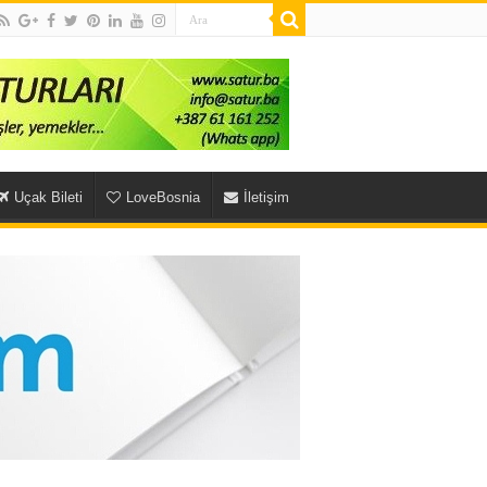
Uçak Bileti
LoveBosnia
İletişim