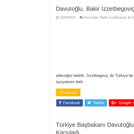
Davutoğlu, Bakir İzzetbegoviç
15/04/2016
Davutoğlu, Bakir İzzetbegoviç ile G
edeceğini belirtti. İzzetbegoviç de Türkiye’d
taziyelerini iletti.
Devamı oku
Facebook
Twitter
Google 
Türkiye Başbakanı Davutoğlu,
Karşıladı