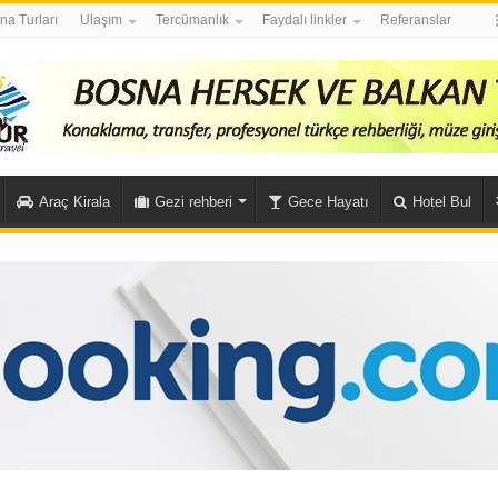
na Turları
Ulaşım
Tercümanlık
Faydalı linkler
Referanslar
Araç Kirala
Gezi rehberi
Gece Hayatı
Hotel Bul