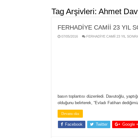
Tag Arşivleri:
Ahmet Dav
FERHADİYE CAMİİ 23 YIL
07/05/2016
FERHADİYE CAMİİ 23 YIL SONR
basın toplantısı düzenledi. Davutoğlu, yaptı
olduğunu belirterek, “Evladı Fatihan dediğim
Devamı oku
Facebook
Twitter
Google 