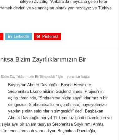
dileyen Zvizdiç, “Ankara’da meydana gelen terör
 Hersek devleti ve vatandaşları olarak yanınızdayız ve Türkiye
+
LinkedIn
Pinterest
tsa Bizim Zayıflıklarımızın Bir
zim Zayıflıklarımızın Bir Simgesidir” için
yorumlar kapalı
Başbakan Ahmet Davutoğlu, Bosna-Hersek’te
Srebrenitsa Ekonomisinin Güçlendirilmesi Projesi’nin
açılış töreninde, “Srebrenitsa bizim zayıflıklarımızın bir
simgesidir. Srebrenitsabizim şerefimize, haysiyetimize
yapılmış olan saldırıların simgesidir” dedi. Başbakan
Ahmet Davutoğlu her yıl 11 Temmuz günü düzenlenen ve
sıyla ayrı bir anlam taşıyan Srebrenitsa Soykırımı Anma
ek’te temaslarına devam ediyor. Başbakan Davutoğlu,