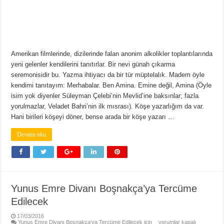
Amerikan filmlerinde, dizilerinde falan anonim alkolikler toplantılarında
yeni gelenler kendilerini tanıtırlar. Bir nevi günah çıkarma
seremonisidir bu. Yazma ihtiyacı da bir tür müptelalık. Madem öyle
kendimi tanıtayım: Merhabalar. Ben Amina. Emine değil, Amina (Öyle
isim yok diyenler Süleyman Çelebi’nin Mevlid’ine baksınlar; fazla
yorulmazlar, Veladet Bahri’nin ilk mısrası). Köşe yazarlığım da var.
Hani birileri köşeyi döner, bense arada bir köşe yazarı …
Devamı oku
Yunus Emre Divanı Boşnakça’ya Tercüme
Edilecek
17/03/2016
Yunus Emre Divanı Boşnakça’ya Tercüme Edilecek için
yorumlar kapalı