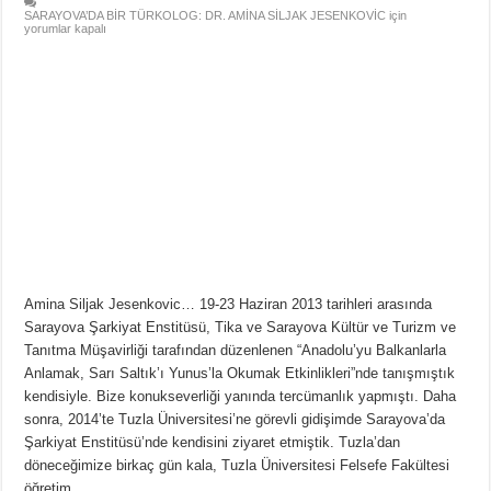
SARAYOVA’DA BİR TÜRKOLOG: DR. AMİNA SİLJAK JESENKOVİC için
yorumlar kapalı
Amina Siljak Jesenkovic… 19-23 Haziran 2013 tarihleri arasında
Sarayova Şarkiyat Enstitüsü, Tika ve Sarayova Kültür ve Turizm ve
Tanıtma Müşavirliği tarafından düzenlenen “Anadolu’yu Balkanlarla
Anlamak, Sarı Saltık’ı Yunus’la Okumak Etkinlikleri”nde tanışmıştık
kendisiyle. Bize konukseverliği yanında tercümanlık yapmıştı. Daha
sonra, 2014’te Tuzla Üniversitesi’ne görevli gidişimde Sarayova’da
Şarkiyat Enstitüsü’nde kendisini ziyaret etmiştik. Tuzla’dan
döneceğimize birkaç gün kala, Tuzla Üniversitesi Felsefe Fakültesi
öğretim …