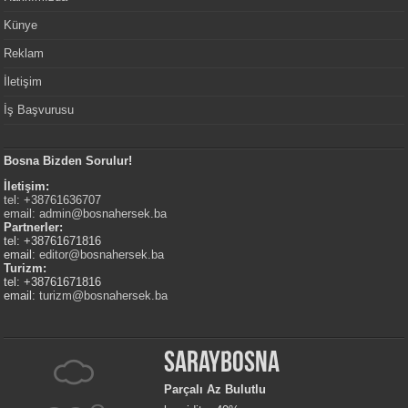
Künye
Reklam
İletişim
İş Başvurusu
Bosna Bizden Sorulur!
İletişim:
tel: +38761636707
email:
admin@bosnahersek.ba
Partnerler:
tel: +38761671816
email:
editor@bosnahersek.ba
Turizm:
tel: +38761671816
email:
turizm@bosnahersek.ba
Saraybosna
Parçalı Az Bulutlu