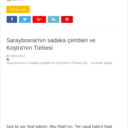
Devamı oku
Saraybosna’nın sadaka çemberi ve
Koştra’nın Türbesi
29/01/2017
Saraybosna’nın sadaka çemberi ve Koştra’nın Türbesi için
yorumlar kapalı
Size bir şey itiraf edeyim. Alev Alatlı’nın, “her yasal hakkın helal