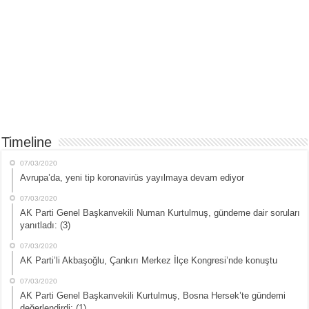
Timeline
07/03/2020
Avrupa’da, yeni tip koronavirüs yayılmaya devam ediyor
07/03/2020
AK Parti Genel Başkanvekili Numan Kurtulmuş, gündeme dair soruları
yanıtladı: (3)
07/03/2020
AK Parti’li Akbaşoğlu, Çankırı Merkez İlçe Kongresi’nde konuştu
07/03/2020
AK Parti Genel Başkanvekili Kurtulmuş, Bosna Hersek’te gündemi
değerlendirdi: (1)