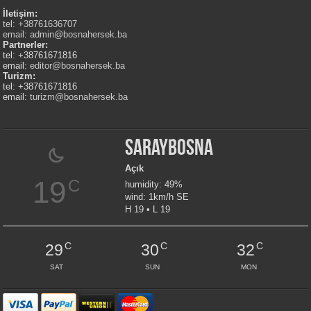
İletişim:
tel: +38761636707
email:
admin@bosnahersek.ba
Partnerler:
tel: +38761671816
email:
editor@bosnahersek.ba
Turizm:
tel: +38761671816
email:
turizm@bosnahersek.ba
Saraybosna
Açık
19
C
humidity: 49%
wind: 1km/h SE
H 19 • L 19
C
C
C
29
30
32
SAT
SUN
MON