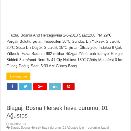
Tuzla, Bosnia And Herzegovina 2-8-2013 Saat:1:00 PM 29°C
Parçalı Bulutlu Şu an Hissedilen 30°C Gündüz En Yüksek Sıcaklık
29°C Gece En Düşük Sıcaklık 15°C Şu an Ültraviyole İndeksi 8 Çok
Yüksek Hava Basıncı 982 milibar Rüzgar Yönü batı-karayel Rüzgar
Şiddeti 3 km/saat Nem % 41 Çiy Noktası 15°C Görüş Mesafesi 0 km
Güneş Doğuş Saati 5:33 AM Güneş Batış …
Devamı oku
Blagaj, Bosna Hersek hava durumu, 01
Ağustos
01/08/2013
Blagaj, Bosna Hersek hava durumu, 01 Ağustos için
yorumlar kapalı