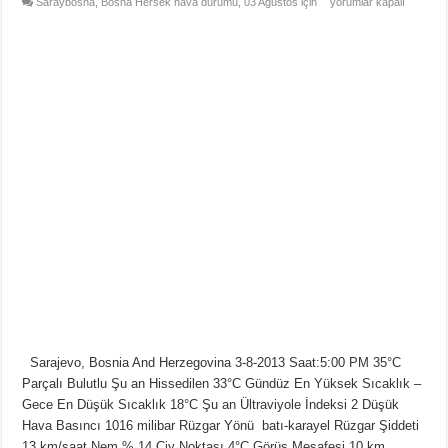
Saraybosna, Bosna Hersek hava durumu, 03 Ağustos için
yorumlar kapalı
Sarajevo, Bosnia And Herzegovina 3-8-2013 Saat:5:00 PM 35°C
Parçalı Bulutlu Şu an Hissedilen 33°C Gündüz En Yüksek Sıcaklık –
Gece En Düşük Sıcaklık 18°C Şu an Ültraviyole İndeksi 2 Düşük
Hava Basıncı 1016 milibar Rüzgar Yönü batı-karayel Rüzgar Şiddeti
13 km/saat Nem % 14 Çiy Noktası 4°C Görüş Mesafesi 10 km