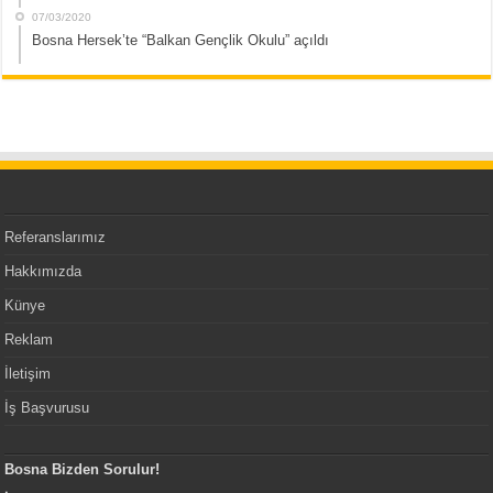
07/03/2020
Bosna Hersek’te “Balkan Gençlik Okulu” açıldı
Referanslarımız
Hakkımızda
Künye
Reklam
İletişim
İş Başvurusu
Bosna Bizden Sorulur!