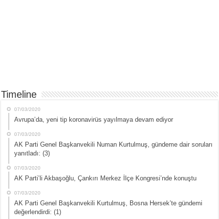
Timeline
07/03/2020
Avrupa’da, yeni tip koronavirüs yayılmaya devam ediyor
07/03/2020
AK Parti Genel Başkanvekili Numan Kurtulmuş, gündeme dair soruları
yanıtladı: (3)
07/03/2020
AK Parti’li Akbaşoğlu, Çankırı Merkez İlçe Kongresi’nde konuştu
07/03/2020
AK Parti Genel Başkanvekili Kurtulmuş, Bosna Hersek’te gündemi
değerlendirdi: (1)