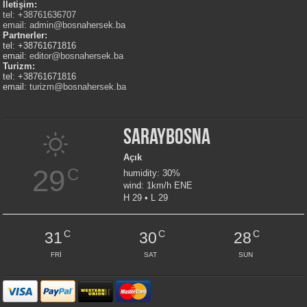
İletişim:
tel: +38761636707
email:
admin@bosnahersek.ba
Partnerler:
tel: +38761671816
email:
editor@bosnahersek.ba
Turizm:
tel: +38761671816
email:
turizm@bosnahersek.ba
Saraybosna
Açık
29
C
humidity: 30%
wind: 1km/h ENE
H 29 • L 29
C
C
C
31
30
28
FRI
SAT
SUN