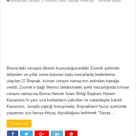
Bosna’daki Savaşın 27 Kurbanı Daha Toprağa Verildi için
yorumlar kapalı
Bosna’daki savaşta ülkenin kuzeydoğusundaki Zvornik şehrinde
öldürülen ve yıllar sonra bulunan toplu mezarlarda bedenlerine
ulaşılan 27 Boşnak, kılınan cenaze namazının ardından toprağa
verildi. Zvornik’e bağlı Memici beldesindeki şehit mezarlığında kılınan
cenaze namazına Bosna Hersek İslam Birliği Başkanı Husein
Kavazovic’in yanı sıra kurbanların yakınları ve vatandaşlar katıldı.
Kavazovic, burada yaptığı konuşmada, Boşnakların huzur içerisinde
yaşaması için barışa ihtiyaç duyulduğunu belirterek “Savaş …
Devamı oku