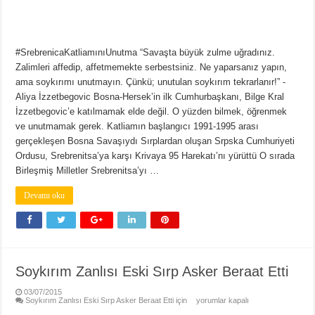
#SrebrenicaKatliamınıUnutma “Savaşta büyük zulme uğradınız.
Zalimleri affedip, affetmemekte serbestsiniz. Ne yaparsanız yapın,
ama soykırımı unutmayın. Çünkü; unutulan soykırım tekrarlanır!” -
Aliya İzzetbegovic Bosna-Hersek’in ilk Cumhurbaşkanı, Bilge Kral
İzzetbegovic’e katılmamak elde değil. O yüzden bilmek, öğrenmek
ve unutmamak gerek. Katliamın başlangıcı 1991-1995 arası
gerçekleşen Bosna Savaşıydı Sırplardan oluşan Srpska Cumhuriyeti
Ordusu, Srebrenitsa’ya karşı Krivaya 95 Harekatı’nı yürüttü O sırada
Birleşmiş Milletler Srebrenitsa’yı …
Devamı oku
Soykırım Zanlısı Eski Sırp Asker Beraat Etti
03/07/2015
Soykırım Zanlısı Eski Sırp Asker Beraat Etti için
yorumlar kapalı