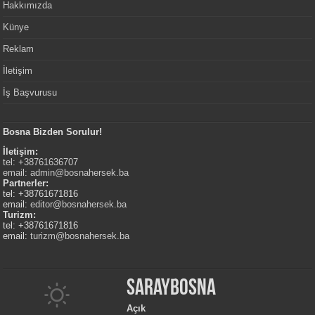
Hakkımızda
Künye
Reklam
İletişim
İş Başvurusu
Bosna Bizden Sorulur!
İletişim:
tel: +38761636707
email:
admin@bosnahersek.ba
Partnerler:
tel: +38761671816
email:
editor@bosnahersek.ba
Turizm:
tel: +38761671816
email:
turizm@bosnahersek.ba
Saraybosna
Açık