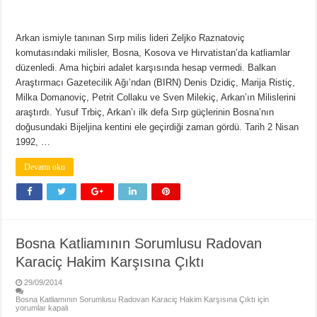
Arkan ismiyle tanınan Sırp milis lideri Zeljko Raznatoviç
komutasındaki milisler, Bosna, Kosova ve Hırvatistan’da katliamlar
düzenledi. Ama hiçbiri adalet karşısında hesap vermedi. Balkan
Araştırmacı Gazetecilik Ağı’ndan (BIRN) Denis Dzidiç, Marija Ristiç,
Milka Domanoviç, Petrit Collaku ve Sven Milekiç, Arkan’ın Milislerini
araştırdı. Yusuf Trbiç, Arkan’ı ilk defa Sırp güçlerinin Bosna’nın
doğusundaki Bijeljina kentini ele geçirdiği zaman gördü. Tarih 2 Nisan
1992, …
Devamı oku
Bosna Katliamının Sorumlusu Radovan
Karaciç Hakim Karşısına Çıktı
29/09/2014
Bosna Katliamının Sorumlusu Radovan Karaciç Hakim Karşısına Çıktı için
yorumlar kapalı