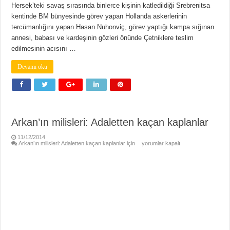
Hersek’teki savaş sırasında binlerce kişinin katledildiği Srebrenitsa
kentinde BM bünyesinde görev yapan Hollanda askerlerinin
tercümanlığını yapan Hasan Nuhonviç, görev yaptığı kampa sığınan
annesi, babası ve kardeşinin gözleri önünde Çetniklere teslim
edilmesinin acısını …
Devamı oku
Arkan’ın milisleri: Adaletten kaçan kaplanlar
11/12/2014
Arkan’ın milisleri: Adaletten kaçan kaplanlar için
yorumlar kapalı