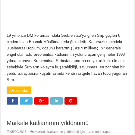
19 yıl önce BM korumasındaki Srebrenitsa’ya giren Sırp güçleri 8
binden fazla Bosnalı Müslüman erkeği katletti. Kararsızlık içindeki
uluslararası toplum, gözünü karartmış, aşırı milliyetçi bir generale
engel olamadı. Srebrenitsa katliamının yolunu açan gelişmeler 1993
yılına uzanıyor.Srebrenitsa, Sırbistan sınırına en yakın kent olması
sebebiyle Sırpların kolayca kuşatabildiği, savunması en zor olan bir
yerdi. Saraybosna kuşatmasında kente rastgele havan topu yağdıran
Sırp …
Devamı oku
Markale katliamının yıldönümü
05/02/2015
Markale katliamının yıldönümü için
yorumlar kapalı