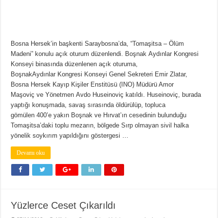
Bosna Hersek’in başkenti Saraybosna’da, “Tomaşitsa – Ölüm
Madeni” konulu açık oturum düzenlendi. Boşnak Aydınlar Kongresi
Konseyi binasında düzenlenen açık oturuma,
BoşnakAydınlar Kongresi Konseyi Genel Sekreteri Emir Zlatar,
Bosna Hersek Kayıp Kişiler Enstitüsü (INO) Müdürü Amor
Maşoviç ve Yönetmen Avdo Huseinoviç katıldı. Huseinoviç, burada
yaptığı konuşmada, savaş sırasında öldürülüp, topluca
gömülen 400’e yakın Boşnak ve Hırvat’ın cesedinin bulunduğu
Tomaşitsa’daki toplu mezarın, bölgede Sırp olmayan sivil halka
yönelik soykırım yapıldığını göstergesi …
Devamı oku
Yüzlerce Ceset Çıkarıldı