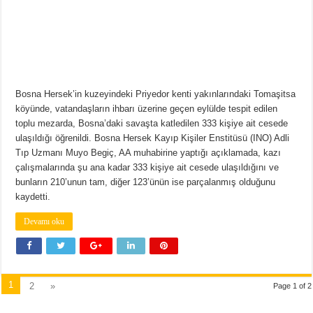
Bosna Hersek’in kuzeyindeki Priyedor kenti yakınlarındaki Tomaşitsa
köyünde, vatandaşların ihbarı üzerine geçen eylülde tespit edilen
toplu mezarda, Bosna’daki savaşta katledilen 333 kişiye ait cesede
ulaşıldığı öğrenildi. Bosna Hersek Kayıp Kişiler Enstitüsü (INO) Adli
Tıp Uzmanı Muyo Begiç, AA muhabirine yaptığı açıklamada, kazı
çalışmalarında şu ana kadar 333 kişiye ait cesede ulaşıldığını ve
bunların 210’unun tam, diğer 123’ünün ise parçalanmış olduğunu
kaydetti.
Devamı oku
1
2
»
Page 1 of 2