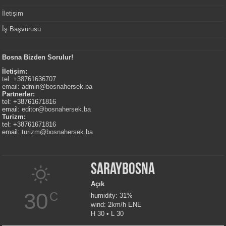
İletişim
İş Başvurusu
Bosna Bizden Sorulur!
İletişim:
tel: +38761636707
email:
admin@bosnahersek.ba
Partnerler:
tel: +38761671816
email:
editor@bosnahersek.ba
Turizm:
tel: +38761671816
email:
turizm@bosnahersek.ba
Saraybosna
Açık
30
C
humidity: 31%
wind: 2km/h ENE
H 30 • L 30