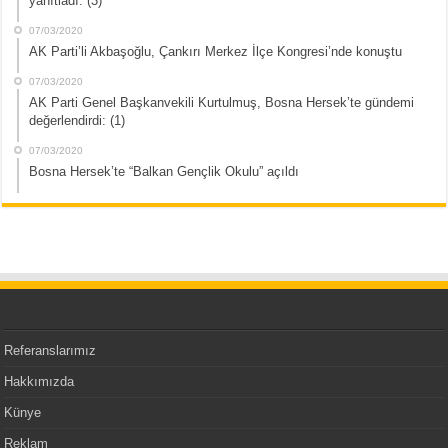
yanıtladı: (3)
07/03/2020
AK Parti’li Akbaşoğlu, Çankırı Merkez İlçe Kongresi’nde konuştu
07/03/2020
AK Parti Genel Başkanvekili Kurtulmuş, Bosna Hersek’te gündemi
değerlendirdi: (1)
07/03/2020
Bosna Hersek’te “Balkan Gençlik Okulu” açıldı
Referanslarımız
Hakkımızda
Künye
Reklam