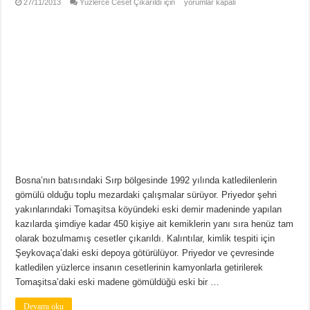
27/11/2013
Yüzlerce Ceset Çıkarıldı için
yorumlar kapalı
Bosna’nın batısındaki Sırp bölgesinde 1992 yılında katledilenlerin
gömülü olduğu toplu mezardaki çalışmalar sürüyor. Priyedor şehri
yakınlarındaki Tomaşitsa köyündeki eski demir madeninde yapılan
kazılarda şimdiye kadar 450 kişiye ait kemiklerin yanı sıra henüz tam
olarak bozulmamış cesetler çıkarıldı. Kalıntılar, kimlik tespiti için
Şeykovaça’daki eski depoya götürülüyor. Priyedor ve çevresinde
katledilen yüzlerce insanın cesetlerinin kamyonlarla getirilerek
Tomaşitsa’daki eski madene gömüldüğü eski bir …
Devamı oku