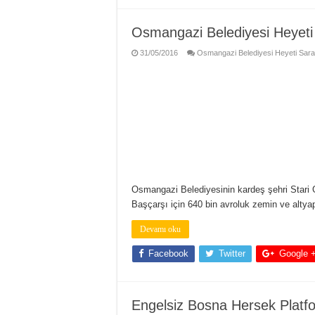
Osmangazi Belediyesi Heyeti
31/05/2016
Osmangazi Belediyesi Heyeti Sara
Osmangazi Belediyesinin kardeş şehri Stari G
Başçarşı için 640 bin avroluk zemin ve alty
Devamı oku
Facebook
Twitter
Google 
Engelsiz Bosna Hersek Platf