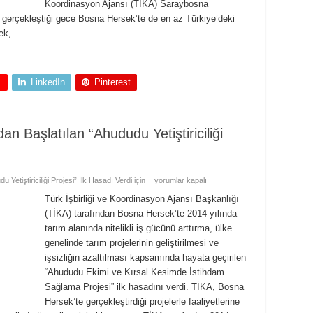
Koordinasyon Ajansı (TİKA) Saraybosna
n gerçekleştiği gece Bosna Hersek’te de en az Türkiye’deki
rek, …
+
LinkedIn
Pinterest
n Başlatılan “Ahududu Yetiştiriciliği
etiştiriciliği Projesi” İlk Hasadı Verdi için
yorumlar kapalı
Türk İşbirliği ve Koordinasyon Ajansı Başkanlığı
(TİKA) tarafından Bosna Hersek’te 2014 yılında
tarım alanında nitelikli iş gücünü arttırma, ülke
genelinde tarım projelerinin geliştirilmesi ve
işsizliğin azaltılması kapsamında hayata geçirilen
“Ahududu Ekimi ve Kırsal Kesimde İstihdam
Sağlama Projesi” ilk hasadını verdi. TİKA, Bosna
Hersek’te gerçekleştirdiği projelerle faaliyetlerine