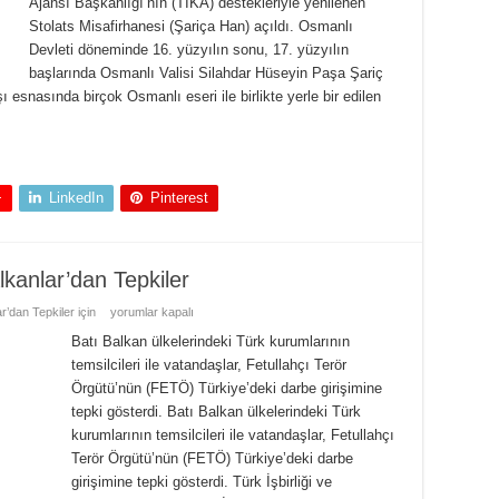
Ajansı Başkanlığı’nın (TİKA) destekleriyle yenilenen
Stolats Misafirhanesi (Şariça Han) açıldı. Osmanlı
Devleti döneminde 16. yüzyılın sonu, 17. yüzyılın
başlarında Osmanlı Valisi Silahdar Hüseyin Paşa Şariç
 esnasında birçok Osmanlı eseri ile birlikte yerle bir edilen
+
LinkedIn
Pinterest
kanlar’dan Tepkiler
’dan Tepkiler için
yorumlar kapalı
Batı Balkan ülkelerindeki Türk kurumlarının
temsilcileri ile vatandaşlar, Fetullahçı Terör
Örgütü’nün (FETÖ) Türkiye’deki darbe girişimine
tepki gösterdi. Batı Balkan ülkelerindeki Türk
kurumlarının temsilcileri ile vatandaşlar, Fetullahçı
Terör Örgütü’nün (FETÖ) Türkiye’deki darbe
girişimine tepki gösterdi. Türk İşbirliği ve