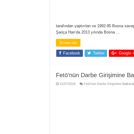
tarafından yaptırılan ve 1992-95 Bosna savaşı
Şariça Han’da 2013 yılında Bosna …
Devamı oku
Facebook
Twitter
Google 
Fetö’nün Darbe Girişimine Bal
21/07/2016
Fetö’nün Darbe Girişimine Balkanlar