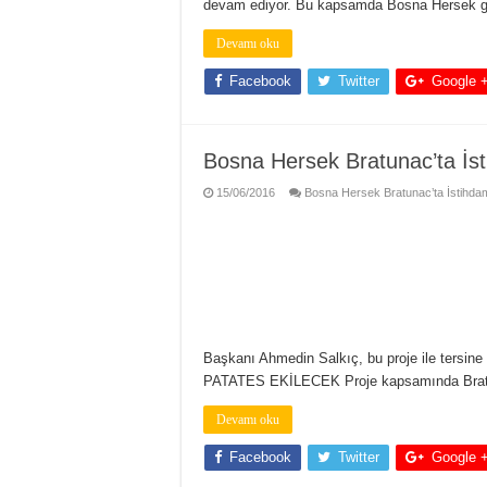
devam ediyor. Bu kapsamda Bosna Hersek gen
Devamı oku
Facebook
Twitter
Google 
Bosna Hersek Bratunac’ta İst
15/06/2016
Bosna Hersek Bratunac’ta İstihdamı
Başkanı Ahmedin Salkıç, bu proje ile tersine
PATATES EKİLECEK Proje kapsamında Bratun
Devamı oku
Facebook
Twitter
Google 