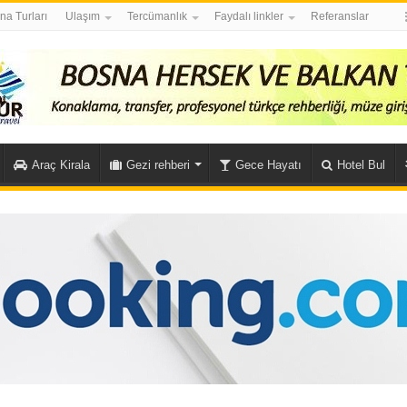
na Turları
Ulaşım
Tercümanlık
Faydalı linkler
Referanslar
Araç Kirala
Gezi rehberi
Gece Hayatı
Hotel Bul