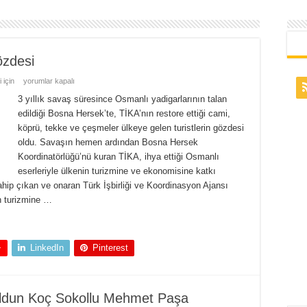
özdesi
 için
yorumlar kapalı
3 yıllık savaş süresince Osmanlı yadigarlarının talan
edildiği Bosna Hersek’te, TİKA’nın restore ettiği cami,
köprü, tekke ve çeşmeler ülkeye gelen turistlerin gözdesi
oldu. Savaşın hemen ardından Bosna Hersek
Koordinatörlüğü’nü kuran TİKA, ihya ettiği Osmanlı
eserleriyle ülkenin turizmine ve ekonomisine katkı
ahip çıkan ve onaran Türk İşbirliği ve Koordinasyon Ajansı
in turizmine …
+
LinkedIn
Pinterest
ldun Koç Sokollu Mehmet Paşa