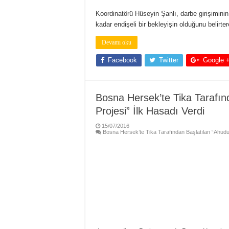
Koordinatörü Hüseyin Şanlı, darbe girişimini
kadar endişeli bir bekleyişin olduğunu belirte
Devamı oku
Facebook
Twitter
Google 
Bosna Hersek’te Tika Tarafında
Projesi” İlk Hasadı Verdi
15/07/2016
Bosna Hersek’te Tika Tarafından Başlatılan “Ahududu Y