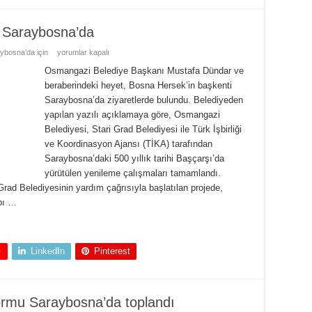
 Saraybosna’da
ybosna’da için
yorumlar kapalı
Osmangazi Belediye Başkanı Mustafa Dündar ve
beraberindeki heyet, Bosna Hersek’in başkenti
Saraybosna’da ziyaretlerde bulundu. Belediyeden
yapılan yazılı açıklamaya göre, Osmangazi
Belediyesi, Stari Grad Belediyesi ile Türk İşbirliği
ve Koordinasyon Ajansı (TİKA) tarafından
Saraybosna’daki 500 yıllık tarihi Başçarşı’da
yürütülen yenileme çalışmaları tamamlandı.
rad Belediyesinin yardım çağrısıyla başlatılan projede,
apı …
+
LinkedIn
Pinterest
ormu Saraybosna’da toplandı