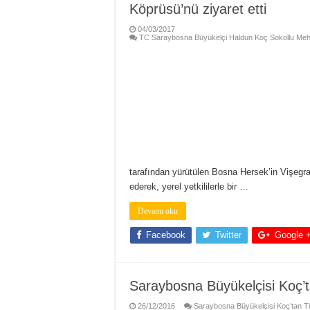
Köprüsü’nü ziyaret etti
04/03/2017
TC Saraybosna Büyükelçi Haldun Koç Sokollu Mehme
tarafından yürütülen Bosna Hersek’in Vişegr
ederek, yerel yetkililerle bir …
Devamı oku
Facebook
Twitter
Google 
Saraybosna Büyükelçisi Koç’t
26/12/2016
Saraybosna Büyükelçisi Koç’tan Tür