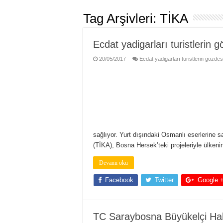
Tag Arşivleri:
TİKA
Ecdat yadigarları turistlerin g
20/05/2017
Ecdat yadigarları turistlerin gözdesi
sağlıyor. Yurt dışındaki Osmanlı eserlerine s
(TİKA), Bosna Hersek’teki projeleriyle ülken
Devamı oku
Facebook
Twitter
Google 
TC Saraybosna Büyükelçi Ha