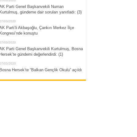
07/03/2020
AK Parti Genel Başkanvekili Numan
Kurtulmuş, gündeme dair soruları yanıtladı: (3)
07/03/2020
AK Parti’li Akbaşoğlu, Çankırı Merkez İlçe
Kongresi’nde konuştu
07/03/2020
AK Parti Genel Başkanvekili Kurtulmuş, Bosna
Hersek’te gündemi değerlendirdi: (1)
07/03/2020
Bosna Hersek’te “Balkan Gençlik Okulu” açıldı