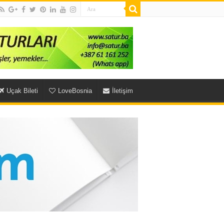
Uçak Bileti
LoveBosnia
İletişim