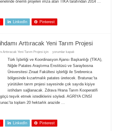
elinde önemli projeleri imza atan TİKA tarafından 2014 …
+
LinkedIn
Pinterest
ihdamı Arttıracak Yeni Tarım Projesi
 Arttıracak Yeni Tarım Projesi için
yorumlar kapalı
Türk İşbirliği ve Koordinasyon Ajansı Başkanlığı (TİKA),
Niğde Patates Araştırma Enstitüsü ve Saraybosna
Üniversitesi Ziraat Fakültesi işbirliği ile Srebrenica
bölgesinde kızartmalık patates üretecek. Bratunac’ta
yürütülen tarım projesi sayesinde çok sayıda kişiye
istihdam sağlanacak. Zdrava Hrana Tarım Kooperatifi
 göçü teşvik etmek istediklerini söyledi. AGRİYA CİNSİ
ac’ta toplam 20 hektarlık arazide …
+
LinkedIn
Pinterest