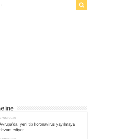
eline
07/03/2020
Avrupa’da, yeni tip koronavirüs yayılmaya
devam ediyor