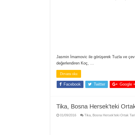
Jasmin İmamovic ile görüşerek Tuzla ve çevr
değerlendiren Koç, …
Devamı oku
Facebook
Twitter
Google 
Tika, Bosna Hersek’teki Ortak
01/09/2016
Tika, Bosna Hersek’teki Ortak Tari