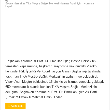
Bosna Hersek’te Tika Moştre Sağlık Merkezi Hizmete Açıldı için
yorumlar
kapalı
Başbakan Yardımcısı Prof. Dr. Emrullah İşler, Bosna Hersek’teki
temasları kapsamında, başkent Saraybosna yakınındaki Visoko
kentinde Türk İşbirliği Ve Koordinasyon Ajansı Başkanlığı tarafından
yaptırılan TİKA Moştre Sağlık Merkezi’nin açılışını gerçekleştirdi.
Visoko’nun Moştre beldesinde 15 bin kişiye hizmet verecek, yaklaşık
650 metrekarelik alanda kurulan TİKA Moştre Sağlık Merkezi’nin
açılışına, Başbakan Yardımcısı Prof. Dr. Emrullah İşler, Ak Parti
Şırnak Milletvekili Mehmet Emin Dindar, …
Devamı oku