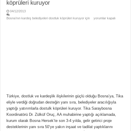
köprüleri kuruyor
04/12/2013
Bosna’nın kardeş belediyeleri dostluk köprüleri kuruyor için
yorumlar kapalı
Türkiye, dostluk ve kardeşlik ilişkilerinin güçlü olduğu Bosna’ya, Tika
eliyle verdiği doğrudan desteğin yanı sıra, belediyeler aracılığıyla
yaptığı yatırımlarla dostulk köprüleri kuruyor. Tika Saraybosna
Koordinatörü Dr. Zülküf Oruç, AA muhabirine yaptığı açıklamada,
kurum olarak Bosna Hersek’te son 3-4 yılda, gelir getirici proje
desteklerinin yanı sıra 50’ye yakın inşaat ve tadilat yaptıklarını