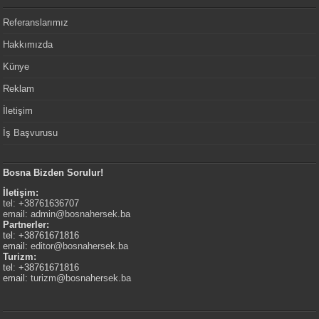
Referanslarımız
Hakkımızda
Künye
Reklam
İletişim
İş Başvurusu
Bosna Bizden Sorulur!
İletişim:
tel: +38761636707
email:
admin@bosnahersek.ba
Partnerler:
tel: +38761671816
email:
editor@bosnahersek.ba
Turizm:
tel: +38761671816
email:
turizm@bosnahersek.ba