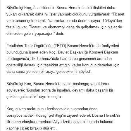
Büyükelçi Koç, önceliklerinin Bosna Hersek ile ikili ilişkileri daha
yukarı çıkararak daha iyi işler yapmak olduğunu vurgulayarak “Ticaret
ve ekonomi çok önemli. Yatırımlar burada önem taşıyor. Türkiye’den
fazla ilgi var. Ticareti ve ekonomiyi daha da geliştirmek için bizler de
elimizden geleni yapacağız.” dedi.
Fetullahçı Terör Örgütü’nün (FETÖ) Bosna Hersek’te de faaliyetleri
bulunduğuna işaret eden Koç, Devlet Başkanlığı Konseyi Başkanı
İzetbegovic’e, 15 Temmuz’daki hain darbe girişiminin ardından
gösterdiği destek için teşekkür ettiğini ve bu konunun detayları için
daha sonra yeniden bir araya geleceklerini söyledi.
Büyükelçi Koç, Bosna Hersek’te iyi bir başlangıç yaptıklarını
söyleyerek “Bundan sonra da inşallah, devamı daha başarılı bir
şekilde gelecektir.” diye konuştu.
Koç, güven mektubunu İzetbegovic’e sunmadan önce
Saraybosna’daki Kovaçi Şehitliği’ni ziyaret ederek Bosna Hersek’in
ilk cumhurbaşkanı merhum Aliya İzetbegovic’in burada bulunan
kabrine çiçek bırakıp dua etti.