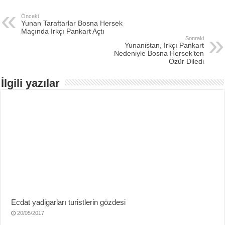
Önceki
Yunan Taraftarlar Bosna Hersek
Maçında Irkçı Pankart Açtı
Sonraki
Yunanistan, Irkçı Pankart
Nedeniyle Bosna Hersek’ten
Özür Diledi
İlgili yazılar
Ecdat yadigarları turistlerin gözdesi
20/05/2017