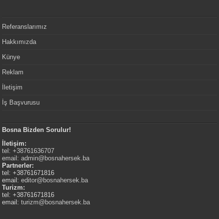
Referanslarımız
Hakkımızda
Künye
Reklam
İletişim
İş Başvurusu
Bosna Bizden Sorulur!
İletişim:
tel: +38761636707
email:
admin@bosnahersek.ba
Partnerler:
tel: +38761671816
email:
editor@bosnahersek.ba
Turizm:
tel: +38761671816
email:
turizm@bosnahersek.ba