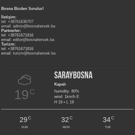
Bosna Bizden Sorulur!
İletişim:
tel: +38761636707
email:
admin@bosnahersek.ba
Partnerler:
tel: +38761671816
email:
editor@bosnahersek.ba
Turizm:
tel: +38761671816
email:
turizm@bosnahersek.ba
Saraybosna
Kapalı
19
C
humidity: 80%
wind: 1km/h E
H 19 • L 19
C
C
C
29
32
34
SUN
MON
TUE