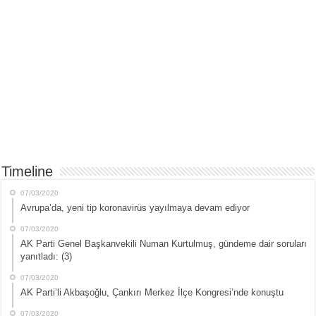
Timeline
07/03/2020
Avrupa’da, yeni tip koronavirüs yayılmaya devam ediyor
07/03/2020
AK Parti Genel Başkanvekili Numan Kurtulmuş, gündeme dair soruları
yanıtladı: (3)
07/03/2020
AK Parti’li Akbaşoğlu, Çankırı Merkez İlçe Kongresi’nde konuştu
07/03/2020