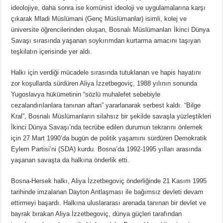
ideolojiye, daha sonra ise komünist ideoloji ve uygulamalarına karşı
çıkarak Mladi Müslümani (Genç Müslümanlar) isimli, kolej ve
üniversite öğrencilerinden oluşan, Bosnalı Müslümanları İkinci Dünya
Savaşı sırasında yaşanan soykırımdan kurtarma amacını taşıyan
teşkilatın içerisinde yer aldı.
Halkı için verdiği mücadele sırasında tutuklanan ve hapis hayatını
zor koşullarda sürdüren Aliya İzzetbegoviç, 1988 yılının sonunda
Yugoslavya hükümetinin “sözlü muhalefet sebebiyle
cezalandırılanlara tanınan aftan” yararlanarak serbest kaldı. “Bilge
Kral”, Bosnalı Müslümanların silahsız bir şekilde savaşla yüzleştikleri
İkinci Dünya Savaşı’nda tecrübe edilen durumun tekrarını önlemek
için 27 Mart 1990’da bugün de politik yaşamını sürdüren Demokratik
Eylem Partisi’ni (SDA) kurdu. Bosna’da 1992-1995 yılları arasında
yaşanan savaşta da halkına önderlik etti.
Bosna-Hersek halkı, Aliya İzzetbegoviç önderliğinde 21 Kasım 1995
tarihinde imzalanan Dayton Antlaşması ile bağımsız devleti devam
ettirmeyi başardı. Halkına uluslararası arenada tanınan bir devlet ve
bayrak bırakan Aliya İzzetbegoviç, dünya güçleri tarafından