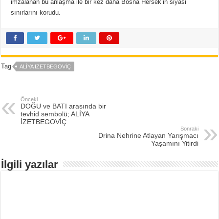
imzalanan bu anlaşma ile bir kez daha Bosna Hersek’in siyasi
sınırlarını korudu.
Tag
ALIYA IZETBEGOVIÇ
Önceki
DOĞU ve BATI arasında bir
tevhid sembolü; ALİYA
İZETBEGOVİÇ
Sonraki
Drina Nehrine Atlayan Yarışmacı
Yaşamını Yitirdi
İlgili yazılar