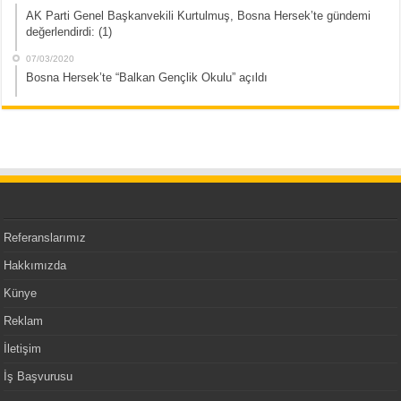
AK Parti Genel Başkanvekili Kurtulmuş, Bosna Hersek’te gündemi
değerlendirdi: (1)
07/03/2020
Bosna Hersek’te “Balkan Gençlik Okulu” açıldı
Referanslarımız
Hakkımızda
Künye
Reklam
İletişim
İş Başvurusu