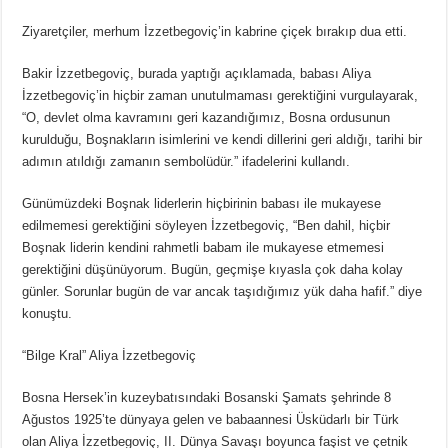
Ziyaretçiler, merhum İzzetbegoviç’in kabrine çiçek bırakıp dua etti.
Bakir İzzetbegoviç, burada yaptığı açıklamada, babası Aliya
İzzetbegoviç’in hiçbir zaman unutulmaması gerektiğini vurgulayarak,
“O, devlet olma kavramını geri kazandığımız, Bosna ordusunun
kurulduğu, Boşnakların isimlerini ve kendi dillerini geri aldığı, tarihi bir
adımın atıldığı zamanın sembolüdür.” ifadelerini kullandı.
Günümüzdeki Boşnak liderlerin hiçbirinin babası ile mukayese
edilmemesi gerektiğini söyleyen İzzetbegoviç, “Ben dahil, hiçbir
Boşnak liderin kendini rahmetli babam ile mukayese etmemesi
gerektiğini düşünüyorum. Bugün, geçmişe kıyasla çok daha kolay
günler. Sorunlar bugün de var ancak taşıdığımız yük daha hafif.” diye
konuştu.
“Bilge Kral” Aliya İzzetbegoviç
Bosna Hersek’in kuzeybatısındaki Bosanski Şamats şehrinde 8
Ağustos 1925’te dünyaya gelen ve babaannesi Üsküdarlı bir Türk
olan Aliya İzzetbegoviç, II. Dünya Savaşı boyunca faşist ve çetnik