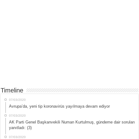
Timeline
07/03/2020
Avrupa’da, yeni tip koronavirüs yayılmaya devam ediyor
07/03/2020
AK Parti Genel Başkanvekili Numan Kurtulmuş, gündeme dair soruları
yanıtladı: (3)
07/03/2020