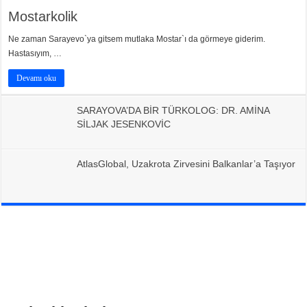
Mostarkolik
Ne zaman Sarayevo`ya gitsem mutlaka Mostar`ı da görmeye giderim.
Hastasıyım, …
Devamı oku
SARAYOVA’DA BİR TÜRKOLOG: DR. AMİNA
SİLJAK JESENKOVİC
AtlasGlobal, Uzakrota Zirvesini Balkanlar’a Taşıyor