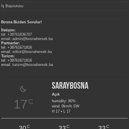
İş Başvurusu
Bosna Bizden Sorulur!
İletişim:
tel: +38761636707
email:
admin@bosnahersek.ba
Partnerler:
tel: +38761671816
email:
editor@bosnahersek.ba
Turizm:
tel: +38761671816
email:
turizm@bosnahersek.ba
Saraybosna
Açık
17
C
humidity: 80%
wind: 0km/h SW
H 17 • L 17
C
C
C
30
33
33