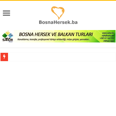
Avrupa’da, yeni tip koronavirüs yayılmaya devam ediyor
AK Parti Genel Başkanvekili Numan Kurtulmuş, gündeme dair soruları yanıtladı:
AK Parti’li Akbaşoğlu, Çankırı Merkez İlçe Kongresi’nde konuştu
AK Parti Genel Başkanvekili Kurtulmuş, Bosna Hersek’te gündemi değerlendirdi:
Bosna Hersek’te “Balkan Gençlik Okulu” açıldı