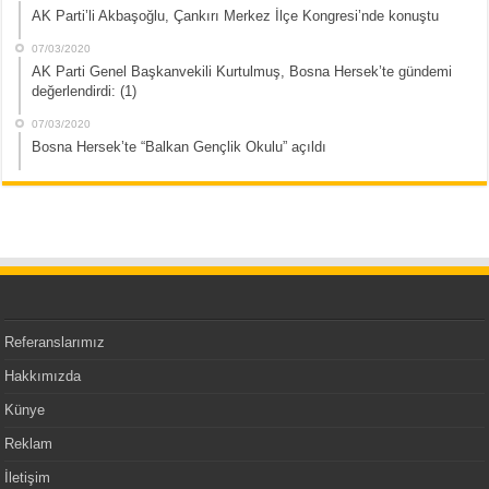
AK Parti’li Akbaşoğlu, Çankırı Merkez İlçe Kongresi’nde konuştu
07/03/2020
AK Parti Genel Başkanvekili Kurtulmuş, Bosna Hersek’te gündemi
değerlendirdi: (1)
07/03/2020
Bosna Hersek’te “Balkan Gençlik Okulu” açıldı
Referanslarımız
Hakkımızda
Künye
Reklam
İletişim