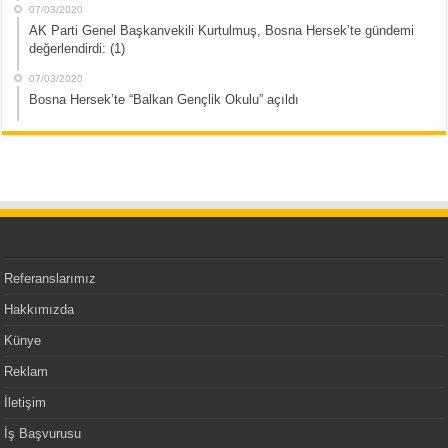
07/03/2020
AK Parti Genel Başkanvekili Kurtulmuş, Bosna Hersek’te gündemi
değerlendirdi: (1)
07/03/2020
Bosna Hersek’te “Balkan Gençlik Okulu” açıldı
Referanslarımız
Hakkımızda
Künye
Reklam
İletişim
İş Başvurusu