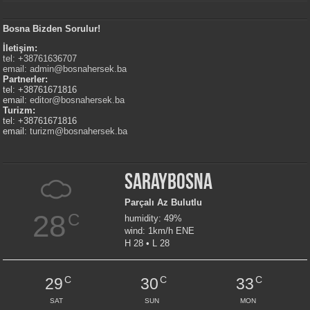
Bosna Bizden Sorulur!
İletişim:
tel: +38761636707
email:
admin@bosnahersek.ba
Partnerler:
tel: +38761671816
email:
editor@bosnahersek.ba
Turizm:
tel: +38761671816
email:
turizm@bosnahersek.ba
Saraybosna
Parçalı Az Bulutlu
28
C
humidity: 49%
wind: 1km/h ENE
H 28 • L 28
C
C
C
29
30
33
SAT
SUN
MON