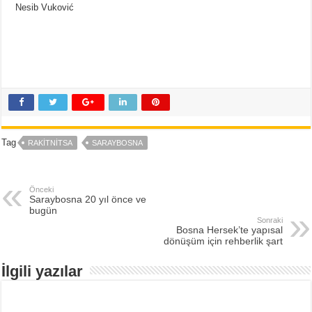
Nesib Vuković
Tag
RAKITNITSA
SARAYBOSNA
Önceki
Saraybosna 20 yıl önce ve
bugün
Sonraki
Bosna Hersek’te yapısal
dönüşüm için rehberlik şart
İlgili yazılar