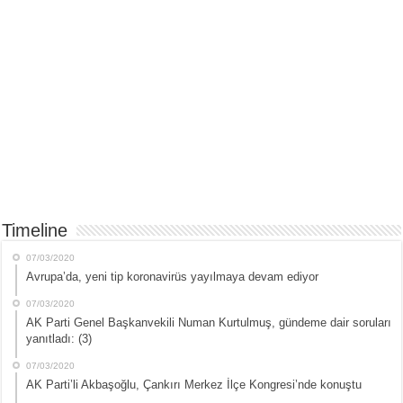
Timeline
07/03/2020
Avrupa’da, yeni tip koronavirüs yayılmaya devam ediyor
07/03/2020
AK Parti Genel Başkanvekili Numan Kurtulmuş, gündeme dair soruları
yanıtladı: (3)
07/03/2020
AK Parti’li Akbaşoğlu, Çankırı Merkez İlçe Kongresi’nde konuştu