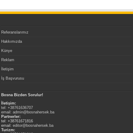
Referanslarımız
Hakkımızda
Künye
Reklam
İletişim
İş Başvurusu
Bosna Bizden Sorulur!
İletişim:
tel: +38761636707
email:
admin@bosnahersek.ba
Partnerler:
tel: +38761671816
email:
editor@bosnahersek.ba
Turizm: