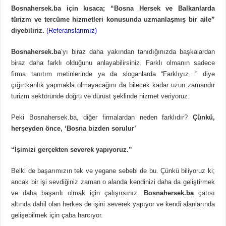
Bosnahersek.ba için kısaca; “Bosna Hersek ve Balkanlarda
türizm ve tercüme hizmetleri konusunda uzmanlaşmış bir aile”
diyebiliriz.
(Referanslarımız)
Bosnahersek.ba
’yı biraz daha yakından tanıdığınızda başkalardan
biraz daha farklı olduğunu anlayabilirsiniz. Farklı olmanın sadece
firma tanıtım metinlerinde ya da sloganlarda “Farklıyız…” diye
çığırtkanlık yapmakla olmayacağını da bilecek kadar uzun zamandır
turizm sektöründe doğru ve dürüst şeklinde hizmet veriyoruz.
Peki Bosnahersek.ba, diğer firmalardan neden farklıdır?
Çünkü,
herşeyden önce, ‘Bosna bizden sorulur’
“İşimizi gerçekten severek yapıyoruz.”
Belki de başarımızın tek ve yegane sebebi de bu. Çünkü biliyoruz ki;
ancak bir işi sevdiğiniz zaman o alanda kendinizi daha da geliştirmek
ve daha başarılı olmak için çalışırsınız.
Bosnahersek.ba
çatısı
altında dahil olan herkes de işini severek yapıyor ve kendi alanlarında
gelişebilmek için çaba harcıyor.