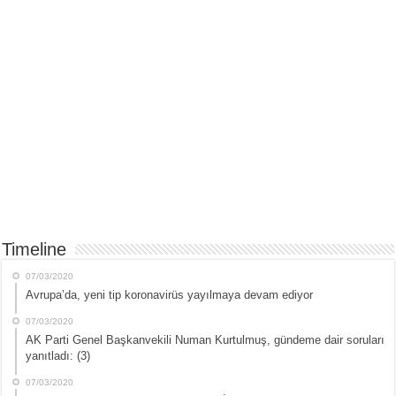
Timeline
07/03/2020
Avrupa’da, yeni tip koronavirüs yayılmaya devam ediyor
07/03/2020
AK Parti Genel Başkanvekili Numan Kurtulmuş, gündeme dair soruları
yanıtladı: (3)
07/03/2020