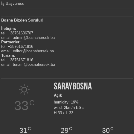
İş Başvurusu
Bosna Bizden Sorulur!
İletişim:
tel: +38761636707
email:
admin@bosnahersek.ba
Partnerler:
tel: +38761671816
email:
editor@bosnahersek.ba
Turizm:
tel: +38761671816
email:
turizm@bosnahersek.ba
Saraybosna
Açık
33
C
humidity: 19%
wind: 2km/h ESE
H 33 • L 33
C
C
C
31
29
30