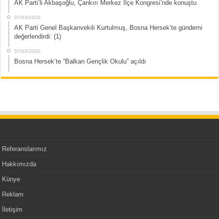
AK Parti’li Akbaşoğlu, Çankırı Merkez İlçe Kongresi’nde konuştu
07/03/2020
AK Parti Genel Başkanvekili Kurtulmuş, Bosna Hersek’te gündemi
değerlendirdi: (1)
07/03/2020
Bosna Hersek’te “Balkan Gençlik Okulu” açıldı
Referanslarımız
Hakkımızda
Künye
Reklam
İletişim