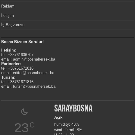
Reklam
İletişim
İş Başvurusu
Bosna Bizden Sorulur!
İletişim:
tel: +38761636707
email:
admin@bosnahersek.ba
Partnerler:
tel: +38761671816
email:
editor@bosnahersek.ba
Turizm:
tel: +38761671816
email:
turizm@bosnahersek.ba
Saraybosna
Açık
23
C
humidity: 43%
wind: 2km/h SE