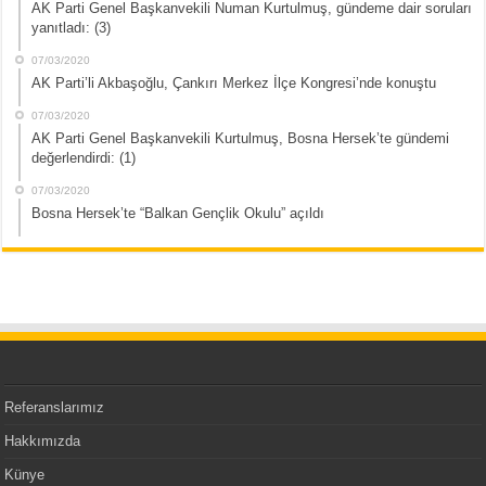
AK Parti Genel Başkanvekili Numan Kurtulmuş, gündeme dair soruları
yanıtladı: (3)
07/03/2020
AK Parti’li Akbaşoğlu, Çankırı Merkez İlçe Kongresi’nde konuştu
07/03/2020
AK Parti Genel Başkanvekili Kurtulmuş, Bosna Hersek’te gündemi
değerlendirdi: (1)
07/03/2020
Bosna Hersek’te “Balkan Gençlik Okulu” açıldı
Referanslarımız
Hakkımızda
Künye