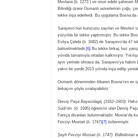
Mevlana (ö. 1273 ) ve onun edebi şaheseri
M
Bilindiği üzere Osmanlı askerlerinin çoğu, çeşi
tekke inşa ederlerdi. Bu uygulama Bosna’da d
Sarayevo’nun kurucusu sayılan ve Mevlevi t
yüzyılda bir tekke yaptırmıştır. Bu tekke Bo
Evliya Çelebi (ö. 1682) de Sarayevo’da 47 t
bahsetmektedir.
[6]
Bu tekke birkaç kez yanıp 
yılında tamamıyla ortadan kalkmıştır. Yıkılış
aynı yerinde olmasa da, Sarayevo’ya hakim bi
yakın bir yerde 2013 yılında inşa edilip yenid
Osmanlı döneminden itibaren Bosna’nın en iy
birkaçını şöyle sıralayabiliriz:
Derviş Paşa Bayezidagiç (1552–1603):
Hafız,
Sudi’nin (ö. 1595) öğrencisi olan Derviş Paş
Farsça divanları bulunmaktadır. Mostar’da ku
Fevziyi Mostari (ö. 1747)
[7]
üstlenmiştir.
Şeyh Fevziyi Mostari
(ö. 1747):
Bülbülistan
a