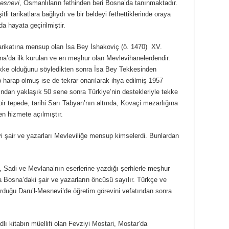
esnevi
, Osmanlıların fethinden beri Bosna’da tanınmaktadır.
tli tarikatlara bağlıydı ve bir beldeyi fethettiklerinde oraya
a hayata geçirilmiştir.
arikatına mensup olan İsa Bey İshakoviç (ö. 1470) XV.
sna’da ilk kurulan ve en meşhur olan Mevlevihanelerdendir.
ekke olduğunu söyledikten sonra İsa Bey Tekkesinden
harap olmuş ise de tekrar onarılarak ihya edilmiş 1957
ından yaklaşık 50 sene sonra Türkiye’nin destekleriyle tekke
r tepede, tarihi Sarı Tabyan’nın altında, Kovaçi mezarlığına
en hizmete açılmıştır.
i şair ve yazarları Mevleviliğe mensup kimselerdi. Bunlardan
 Sadi ve Mevlana’nın eserlerine yazdığı şerhlerle meşhur
a Bosna’daki şair ve yazarların öncüsü sayılır. Türkçe ve
rduğu Daru’l-Mesnevi’de öğretim görevini vefatından sonra
dlı kitabın müellifi olan Fevziyi Mostari, Mostar’da