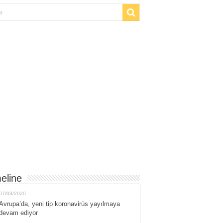
eline
07/03/2020
Avrupa’da, yeni tip koronavirüs yayılmaya
devam ediyor