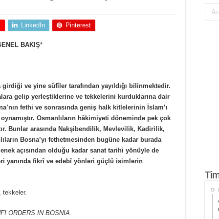
+
LinkedIn
Pinterest
GENEL BAKIŞ
*
irdiği ve yine sûfîler tarafından yayıldığı bilinmektedir.
ara gelip yerleştiklerine ve tekkelerini kurduklarına dair
a’nın fethi ve sonrasında geniş halk kitlelerinin İslam’ı
r oynamıştır. Osmanlıların hâkimiyeti döneminde pek çok
ır. Bunlar arasında Nakşibendilik, Mevlevilik, Kadirilik,
manlıların Bosna’yı fethetmesinden bugüne kadar burada
lenek açısından olduğu kadar sanat tarihi yönüyle de
i yanında fikrî ve edebî yönleri güçlü isimlerin
Tim
 tekkeler.
FI ORDERS IN BOSNIA