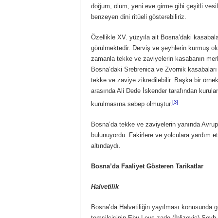
doğum, ölüm, yeni eve girme gibi çeşitli vesile
benzeyen dini ritüeli gösterebiliriz.
Özellikle XV. yüzyıla ait Bosna’daki kasabala
görülmektedir. Derviş ve şeyhlerin kurmuş oldu
zamanla tekke ve zaviyelerin kasabanın merk
Bosna’daki Srebrenica ve Zvornik kasabaları
tekke ve zaviye zikredilebilir. Başka bir örn
arasında Ali Dede İskender tarafından kurul
[3]
kurulmasına sebep olmuştur.
Bosna’da tekke ve zaviyelerin yanında Avrup
bulunuyordu. Fakirlere ve yolculara yardım e
altındaydı.
Bosna’da Faaliyet Gösteren Tarikatlar
Halvetilik
Bosna’da Halvetiliğin yayılması konusunda gö
temsilcisinin Ebu Leys-zade (İblizoviç) Şeyh S