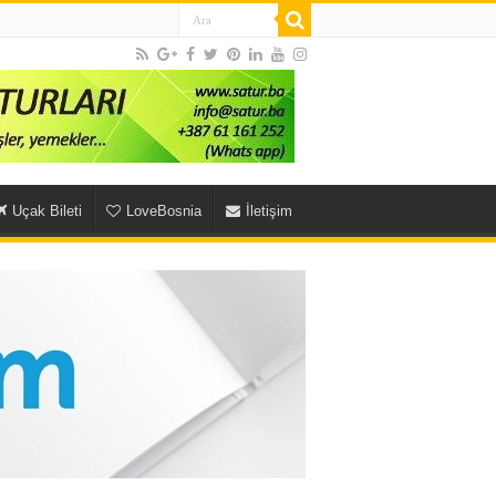
Uçak Bileti
LoveBosnia
İletişim