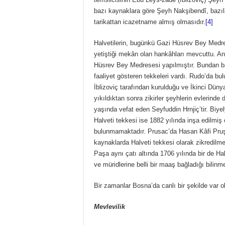
bazı kaynaklara göre Şeyh Nakşibendî, bazıları
tarikattan icazetname almış olmasıdır.
[4]
Halvetilerin, bugünkü Gazi Hüsrev Bey Medre
yetiştiği mekân olan hankâhları mevcuttu. A
Hüsrev Bey Medresesi yapılmıştır. Bundan ba
faaliyet gösteren tekkeleri vardı. Rudo’da b
İblizoviç tarafından kurulduğu ve İkinci Dün
yıkıldıktan sonra zikirler şeyhlerin evlerinde
yaşında vefat eden Seyfuddin Hrnjiç’tir. Biy
Halveti tekkesi ise 1882 yılında inşa edilmiş o
bulunmamaktadır. Prusac’da Hasan Kâfi Pruşç
kaynaklarda Halveti tekkesi olarak zikredilme
Paşa aynı çatı altında 1706 yılında bir de H
ve müridlerine belli bir maaş bağladığı bilinme
Bir zamanlar Bosna’da canlı bir şekilde var old
Mevlevilik