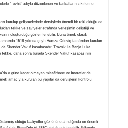
lerle ‘Tevhit’ adıyla düzenlenen ve tarikatların zikirlerine
rın kurulup gelişmelerinde dervişlerin önemli bir rolü olduğu da
kları tekke ve zaviyeler etrafında yerleşimin geliştiği ve
ezini oluşturduğu gözlemlenebilir. Buna örnek olarak
 arasında 1519 yılında şeyh Hamza Orloviç tarafından kurulan
ek de Skender Vakuf kasabasıdır. Travnik ile Banja Luka
an tekke, daha sonra burada Skender Vakuf kasabasının
a’da o güne kadar olmayan misafirhane ve imaretler de
tmek amacıyla kurulan bu yapılar da dervişlerin kontrolü
stermiş olduğu faaliyetler göz önüne alındığında en önemli
eyfullah Efendi’nin (ö.1889) olduğu söylenebilir. İblizoviç