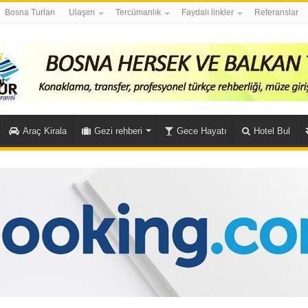
Bosna Turları
Ulaşım
Tercümanlık
Faydalı linkler
Referanslar
Araç Kirala
Gezi rehberi
Gece Hayatı
Hotel Bul