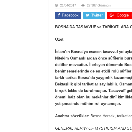
21/04/2017
27,387 Görünüm
Facebook
Twitter
Google 
BOSNA’DA TASAVVUF ve TARİKATLARA 
Özet
İslam’ın Bosna’ya esasen tasavvuf yoluyla g
Nitekim Osmanlılardan önce sûfîlerin bural
deliller mevcuttur. İlerleyen dönemde Bosn
benimsemelerinde de en etkili rolü sûfîle
farklı tarikat Bosna’da yaygınlık kazanmışt
Bektaşilik gibi tarikatlar sayılabilir. Os
birçok tekke de kurulmuştur. Tasavvufî ge
önemi haiz olan bu mekânlar dinî kimlikler
yetişmesinde mühim rol oynamıştır.
Anahtar sözcükler:
Bosna Hersek, tarikatlar,
GENERAL REVIW OF MYSTICISM AND SU