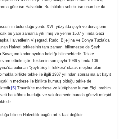
na göre ise Halvetidir. Bu ihtilafın sebebi ise onun her iki
sesi’nin bulunduğu yerde XVI. yüzyılda şeyh ve dervişlerin
ncak bu yapı zamanla yıkılmış ve yerine 1537 yılında Gazi
şka Halvetilerin Vişegrad, Rudo, Bijeljina ve Donya Tuzla’da
ulunan Halveti tekkesinin tam zamanı bilinmezse de Şeyh
ya Savaşına kadar ayakta kaldığı bilinmektedir. Tekke
 devam ettirilmiştir. Tekkenin son şeyhi 1986 yılında 106
elyina’da bulunan ‘Şeyh Seyfi Tekkesi’ olarak meşhur olan
lmakla birlikte tekke ile ilgili 1937 yılından sonrasına ait kayıt
ak’ın medrese ile birlikte kurmuş olduğu tekke de
ktedir.
[5]
Travnik’te medrese ve kütüphane kuran Elçi İbrahim
alveti hankâhını kurduğu ve vakıfnamede burada görevli mürşid
ktedir.
uğu bilinen Halvetilik bugün artık faal değildir.