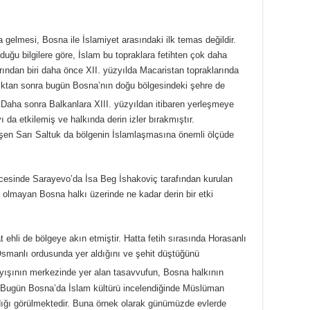
gelmesi, Bosna ile İslamiyet arasındaki ilk temas değildir.
lduğu bilgilere göre, İslam bu topraklara fetihten çok daha
arından biri daha önce XII. yüzyılda Macaristan topraklarında
ıktan sonra bugün Bosna’nın doğu bölgesindeki şehre de
Daha sonra Balkanlara XIII. yüzyıldan itibaren yerleşmeye
da etkilemiş ve halkında derin izler bırakmıştır.
şen Sarı Saltuk da bölgenin İslamlaşmasına önemli ölçüde
ncesinde Sarayevo’da İsa Beg İshakoviç tarafından kurulan
olmayan Bosna halkı üzerinde ne kadar derin bir etki
 ehli de bölgeye akın etmiştir. Hatta fetih sırasında Horasanlı
Osmanlı ordusunda yer aldığını ve şehit düştüğünü
ışının merkezinde yer alan tasavvufun, Bosna halkının
. Bugün Bosna’da İslam kültürü incelendiğinde Müslüman
şadığı görülmektedir. Buna örnek olarak günümüzde evlerde