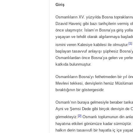
Giriş
Osmanlıların XV. yüzyılda Bosna topraklarına 
Dzavid Haveriç gibi bazı tarihçilerin vermiş o
önce ulaşmıştır. İslam’ın Bosna’ya giriş yoll
yaşayan ve tehdit olarak algılanmaya başlad
[1]
ismini veren Kalesiye kabilesi ile olmuştur.
başlayan tasavvuf anlayışı şüphesiz Bosna’yı 
Osmanlılardan önce Bosna’ya gelen ve yerle
katkıda bulunmuştur.
Osmanlıların Bosna’yı fethetmeden bir yıl ö
Mevlevi tekkesi, dervişlerin henüz Müslüman 
bıraktığının bir göstergesidir.
Osmanlı’nın buraya gelmesiyle beraber tarikat
Ayni ve Şemsi Dede gibi birçok dervişin de 
[2]
görmekteyiz.
Osmanlı toplumunun din anlay
hayatına etkileri gönümüze kadar sürmüştür
halkın derin tasavvufi bir hayatla iç içe ya