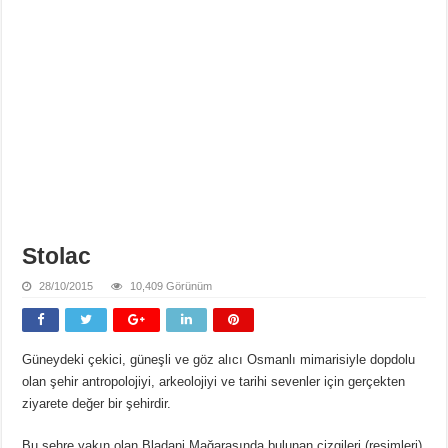
Stolac
28/10/2015
10,409 Görünüm
Güneydeki çekici, güneşli ve göz alıcı Osmanlı mimarisiyle dopdolu
olan şehir antropolojiyi, arkeolojiyi ve tarihi sevenler için gerçekten
ziyarete değer bir şehirdir.
Bu şehre yakın olan Bladanj Mağarasında bulunan çizgileri (resimleri)