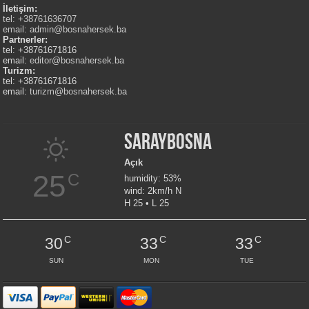
İletişim:
tel: +38761636707
email:
admin@bosnahersek.ba
Partnerler:
tel: +38761671816
email:
editor@bosnahersek.ba
Turizm:
tel: +38761671816
email:
turizm@bosnahersek.ba
Saraybosna
Açık
25
C
humidity: 53%
wind: 2km/h N
H 25 • L 25
C
C
C
30
33
33
SUN
MON
TUE