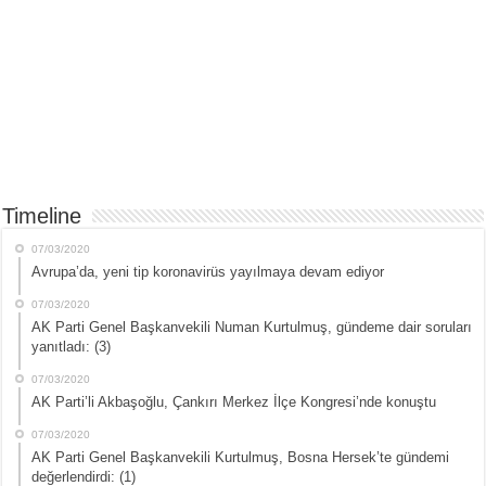
Timeline
07/03/2020
Avrupa’da, yeni tip koronavirüs yayılmaya devam ediyor
07/03/2020
AK Parti Genel Başkanvekili Numan Kurtulmuş, gündeme dair soruları
yanıtladı: (3)
07/03/2020
AK Parti’li Akbaşoğlu, Çankırı Merkez İlçe Kongresi’nde konuştu
07/03/2020
AK Parti Genel Başkanvekili Kurtulmuş, Bosna Hersek’te gündemi
değerlendirdi: (1)