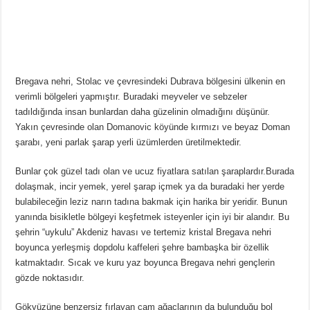
Bregava nehri, Stolac ve çevresindeki Dubrava bölgesini ülkenin en
verimli bölgeleri yapmıştır. Buradaki meyveler ve sebzeler
tadıldığında insan bunlardan daha güzelinin olmadığını düşünür.
Yakın çevresinde olan Domanovic köyünde kırmızı ve beyaz Doman
şarabı, yeni parlak şarap yerli üzümlerden üretilmektedir.
Bunlar çok güzel tadı olan ve ucuz fiyatlara satılan şaraplardır.Burada
dolaşmak, incir yemek, yerel şarap içmek ya da buradaki her yerde
bulabileceğin leziz narın tadına bakmak için harika bir yeridir. Bunun
yanında bisikletle bölgeyi keşfetmek isteyenler için iyi bir alandır. Bu
şehrin “uykulu” Akdeniz havası ve tertemiz kristal Bregava nehri
boyunca yerleşmiş dopdolu kaffeleri şehre bambaşka bir özellik
katmaktadır. Sıcak ve kuru yaz boyunca Bregava nehri gençlerin
gözde noktasıdır.
Gökyüzüne benzersiz fırlayan çam ağaçlarının da bulunduğu bol