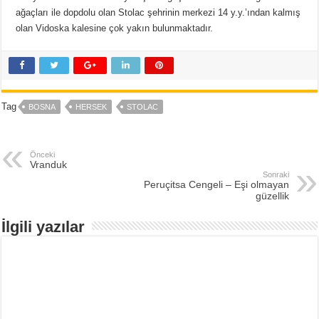
ağaçları ile dopdolu olan Stolac şehrinin merkezi 14 y.y.’ından kalmış
olan Vidoska kalesine çok yakın bulunmaktadır.
Tag
BOSNA
HERSEK
STOLAC
Önceki
Vranduk
Sonraki
Peruçitsa Cengeli – Eşi olmayan
güzellik
İlgili yazılar