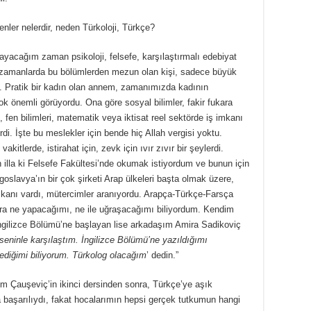
enler nelerdir, neden Türkoloji, Türkçe?
layacağım zaman psikoloji, felsefe, karşılaştırmalı edebiyat
o zamanlarda bu bölümlerden mezun olan kişi, sadece büyük
irdi. Pratik bir kadın olan annem, zamanımızda kadının
çok önemli görüyordu. Ona göre sosyal bilimler, fakir fukara
k, fen bilimleri, matematik veya iktisat reel sektörde iş imkanı
i. İşte bu meslekler için bende hiç Allah vergisi yoktu.
akitlerde, istirahat için, zevk için ıvır zıvır bir şeylerdi.
illa ki Felsefe Fakültesi’nde okumak istiyordum ve bunun için
oslavya’ın bir çok şirketi Arap ülkeleri başta olmak üzere,
mkanı vardı, mütercimler aranıyordu. Arapça-Türkçe-Farsça
nra ne yapacağımı, ne ile uğraşacağımı biliyordum. Kendim
İngilizce Bölümü’ne başlayan lise arkadaşım Amira Sadikoviç
seninle karşılaştım. İngilizce Bölümü’ne yazıldığımı
ediğimi biliyorum. Türkolog olacağım
’ dedin.”
em Çauşeviç’in ikinci dersinden sonra, Türkçe’ye aşık
 başarılıydı, fakat hocalarımın hepsi gerçek tutkumun hangi