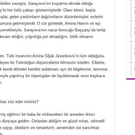
bitirilen savaşta, Sarayova’nın kuşatma altında olduğu
le her türlü çabayı göstermişlerdir. Olanı biteni, başta
lar, gelen yardımların dağıtımlarını düzenlemişler, evlerini
urumuna getirmişlerdir. O zor günlerde, Amina Hanım ve eşi
 yemekleriyle, Sarayova’nın nazar boncuğu Başçarşı’da tertip
devam ettiğini, yılgınlığa yer olmadığını, birlik olmanın
um. Türk insanının Amina Siljak Jesenkovic’in kim olduğunu,
eyen bir Türkoloğun düşüncelerini bilmesini istedim. Elbette,
 kendi dilinden kendini anlatması ayrı bir bilgilenme, tanınma
siyle yapılmış bir röportajdan da faydalanarak onun başkaca
m.
iraz söz eder misiniz?
rmiş eğitimci bir baba ile mühasebeci bir anneden ikinci
dünyaya geldim. Onlardan aldığım en güzel miras, rahmetli
iye saygı, idealizm ve romantizm, annemden ise sarsılmaz
r.