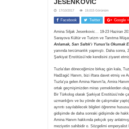
JESENKOVİC
17/10/2017
19,015 Görünüm
Facebook
Twitter
Google 
Amina Siljak Jesenkovic… 19-23 Haziran 2013
Sarayova Kültür ve Turizm ve Tanıtma Müşav
Anlamak, Sarı Saltık’ı Yunus’la Okumak Et
yanında tercümanlık yapmıştı. Daha sonra, 20
Şarkiyat Enstitüsü’nde kendisini ziyaret etmiş
Tuzla’dan döneceğimize birkaç gün kala, Tuzl
Hadžagić Hanım, bizi iftara davet etmiş ve A
Tuzla’ya gelen Amina Hanım’la, Amira Hanım-
ortak geçmişimizden miras yemeklerden oluşa
Bir Türkolog olarak Şarkiyat Enstitüsü’nde çal
uzmanlığını ve bu yönde de çalışmalar yaptı
ayrıntı sayılabilecek bilgileri öğrenme husu
gidişimde de daha sonraki gidişimde de hak
Amina Hanım hakkında pekçok şey anlatmış da
meziyetin sahibidir o. Sözgelimi emperyalist B