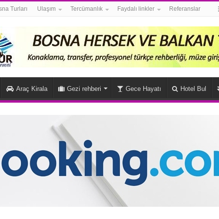
na Turları
Ulaşım
Tercümanlık
Faydalı linkler
Referanslar
Araç Kirala
Gezi rehberi
Gece Hayatı
Hotel Bul