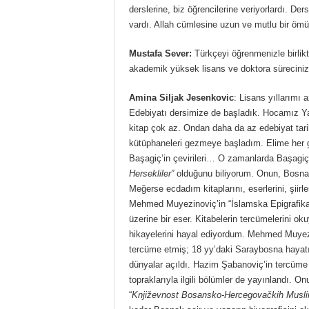
derslerine, biz öğrencilerine veriyorlardı. Der
vardı. Allah cümlesine uzun ve mutlu bir ömür
Mustafa Sever:
Türkçeyi öğrenmenizle birlik
akademik yüksek lisans ve doktora sürecini
Amina Siljak Jesenkovic
: Lisans yıllarımı
Edebiyatı dersimize de başladık. Hocamız Y
kitap çok az. Ondan daha da az edebiyat tari
kütüphaneleri gezmeye başladım. Elime her 
Başagiç’in çevirileri… O zamanlarda Başagiç
Hersekliler”
olduğunu biliyorum. Onun, Bosna
Meğerse ecdadım kitaplarını, eserlerini, şii
Mehmed Muyezinoviç’in “İslamska Epigrafika” k
üzerine bir eser. Kitabelerin tercümelerini ok
hikayelerini hayal ediyordum. Mehmed Muyez
tercüme etmiş; 18 yy’daki Saraybosna hayatı
dünyalar açıldı. Hazim Şabanoviç’in tercüme 
topraklarıyla ilgili bölümler de yayınlandı.
“
Književnost Bosansko-Hercegovačkih Musl