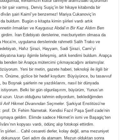
kuduğumda, kendimizin kültür tarihiyle aramızdaki uçurumun
ir şair varmış, Derviş Suşiç’in bir hikaye kitabında bir
u dîvân şairi Kaimî’ye benzemez! Mariya Cukanoviç’in
 da buldum. Bugün o kitapta kimin şiirleri vardı artık
nnetin Irmakları
ve Kaygusuz Abdal’ın
Bir Kaz Aldım Ben
ya girdim. İran Edebiyatı derslerine, mecburiyetim olmasa da
 Hoca’m, uygulama derslerinde rahmetli Salih Trako ve
debiyatı, Hafız Şirazi, Hayyam, Sadi Şirazi, Cami’yi
iyatına karşı ilgimle birleşmiş, artık kendimi buldum. Arapça
m da benden bir Arapça mütercimi çıkmayacağını anlamışlar.
üyorum. Yeni bir metin, gazete haberi, teknoloji ile ilgili bir
m. Önüme, gizlice bir hedef koydum: Büyüyünce, bu tasavvuf
bu Boşnak şairlerin ne yazdıklarını, nasıl bir dünyada
istiyorum. Belki bir gün olgunlaşırım, büyürüm, Yunus’un
 Yol uzun. Uzun olduğunu tahmin ediyordum, beklediğimden
li Arif Hikmet Divanından Seçmeler
. Şarkiyat Enstitüsü’ne
i: prof. Dr. Fehim Nametak. Kendisi Fazıl Paşa Şerif-zade’nin
nışmaya geldim. Elimde sadece Hikmet’in ismi ve Başagiç’ten
îvânı’nın kopyası vardı, ödünç alıp fotokopi ettirdim.
şiirleri… Cahil cesareti derler, kolay değil, ama mezuniyet
 dokunuyor. Geri adım da atamam. Mezun olduktan sonra