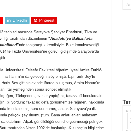
+
LinkedIn
Pinterest
 tarihleri arasında Sarayova Şarkiyat Enstitüsü, Tika ve
irliği tarafından düzenlenen
“
Anadolu’yu Balkanlarla
kinlikleri
”
nde tanışmıştık kendisiyle. Bize konukseverliği
14’te Tuzla Üniversitesi’ne görevli gidişimde Sarayova’da
tik.
a Üniversitesi Felsefe Fakültesi öğretim üyesi Amira Turbić-
mina Hanım’ın da geleceğini söylemişti. Eşi Tarık Bey’le
Haris Bey çiftinin evinde iftarda buluşmuş, Amira Hanım’ın
n iftar yemeğinden sonra sohbet etmiştik.
ıştığını, Türkçeden çeviriler yaptığını, tasavvufî konulardaki
Tim
ğını biliyordum; fakat üç defa görüşmemize rağmen, hakkında
sunda kendisine hiç soru sormamış; ancak Sarayova’ya ilk
kında pekçok şey duymuştum. Bana anlatılanları anlatsam,
 olabilirim. Alçak gönüllülüğünden dile getirmediği pek çok
atı tarafından Nisan 1992’de başlatılıp -Kızılhaç’ın bilgilerine