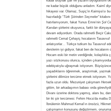
kadar Boşnak şair ve yazarın biyografisini o
ne kadar büyük olduğunu anladım. Kaimî diye b
hikayesi var. Olamaz, Suşiç’in
Kaimiya
’sı b
hazırladığı “
Türk Şiirinden Seçmeler”
kitabını
hatırlamıyorum, fakat Yunus Emre’nin
Şol Ce
Karıdan
şiirlerini okuyunca, farklı bir dünya
devam ediyordum. Orada rahmetli Beçir Caka
rahmetli Cemal Çehayiç hocalarım Tasavvuf e
anlatıyorlar… Türkçe tutkum bu Tasavvuf edeb
derslerim iyi gidiyor, fakat ben de hocaları
Hocam eski bir metin verdiğinde, kolaylıkla çöz
yazı sözkonusu olunca, içinden çıkamıyordu
edebiyatıyla uğraşmak istiyorum. Büyüyünce, 
yaşadıklarını öğrenmek, araştırmak, yazmak 
şiirlerini dilimize tercüme etmek istiyorum.
fazla uzun oldu. Mezuniyet çalışmam
Hersek
gittim, bir arkadaşımın babası orda görevliyd
Divanı üzerine doktora yapmış, alanı bu, da
bir iki şiir tercümesi. Fehim Hoca’da matbu D
İbnülemin Mahmud Kemal’ın önsözü, Hikmet’in 
çalışmamın konusunu değiştirmem, onuruma