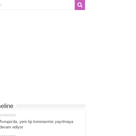
eline
07/03/2020
Avrupa’da, yeni tip koronavirüs yayılmaya
devam ediyor