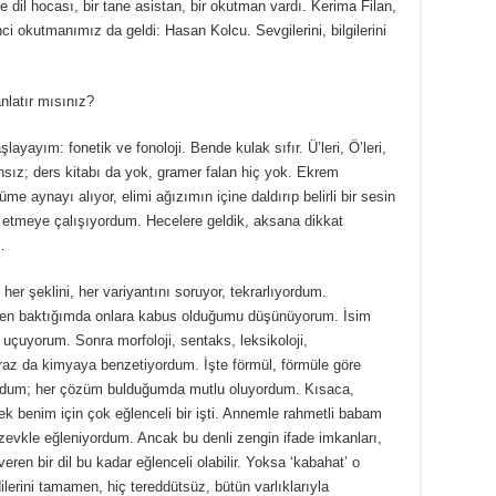
e dil hocası, bir tane asistan, bir okutman vardı. Kerima Filan,
ci okutmanımız da geldi: Hasan Kolcu. Sevgilerini, bilgilerini
nlatır mısınız?
aşlayayım: fonetik ve fonoloji. Bende kulak sıfır. Ü’leri, Ö’leri,
nsız; ders kitabı da yok, gramer falan hiç yok. Ekrem
 aynayı alıyor, elimi ağızımın içine daldırıp belirli bir sesin
z etmeye çalışıyordum. Hecelere geldik, aksana dikkat
…
er şeklini, her variyantını soruyor, tekrarlıyordum.
ifden baktığımda onlara kabus olduğumu düşünüyorum. İsim
çuyorum. Sonra morfoloji, sentaks, leksikoloji,
az da kimyaya benzetiyordum. İşte förmül, förmüle göre
yordum; her çözüm bulduğumda mutlu oluyordum. Kısaca,
k benim için çok eğlenceli bir işti. Annemle rahmetli babam
zevkle eğleniyordum. Ancak bu denli zengin ifade imkanları,
ren bir dil bu kadar eğlenceli olabilir. Yoksa ‘kabahat’ o
erini tamamen, hiç tereddütsüz, bütün varlıklarıyla