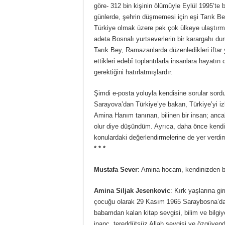
göre- 312 bin kişinin ölümüyle Eylül 1995’te 
günlerde, şehrin düşmemesi için eşi Tarık Bey’
Türkiye olmak üzere pek çok ülkeye ulaştırmış
adeta Bosnalı yurtseverlerin bir karargahı d
Tarık Bey, Ramazanlarda düzenledikleri iftar
ettikleri edebî toplantılarla insanlara hayatın 
gerektiğini hatırlatmışlardır.
Şimdi e-posta yoluyla kendisine sorular sord
Sarayova’dan Türkiye’ye bakan, Türkiye’yi izl
Amina Hanım tanınan, bilinen bir insan; ancak
olur diye düşündüm. Ayrıca, daha önce kendi
konulardaki değerlendirmelerine de yer verdi
* * *
Mustafa Sever
: Amina hocam, kendinizden b
Amina Siljak Jesenkovic
: Kırk yaşlarına gi
çocuğu olarak 29 Kasım 1965 Saraybosna’da 
babamdan kalan kitap sevgisi, bilim ve bilg
inanç, tereddütsüz Allah sevgisi ve özgüvendi