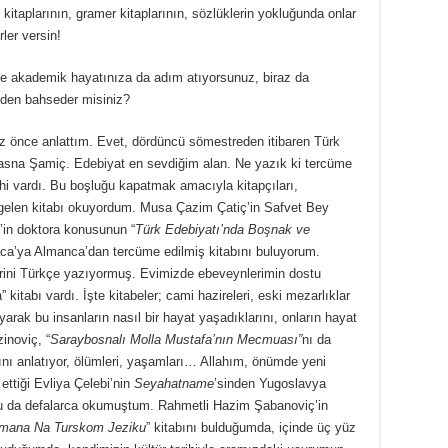
s kitaplarının, gramer kitaplarının, sözlüklerin yokluğunda onlar
ler versin!
te akademik hayatınıza da adım atıyorsunuz, biraz da
zden bahseder misiniz?
 az önce anlattım. Evet, dördüncü sömestreden itibaren Türk
asna Şamiç. Edebiyat en sevdiğim alan. Ne yazık ki tercüme
hi vardı. Bu boşluğu kapatmak amacıyla kitapçıları,
gelen kitabı okuyordum. Musa Çazim Çatiç’in Safvet Bey
’in doktora konusunun “
Türk Edebiyatı’nda Boşnak ve
ca’ya Almanca’dan tercüme edilmiş kitabını buluyorum.
rlerini Türkçe yazıyormuş. Evimizde ebeveynlerimin dostu
itabı vardı. İşte kitabeler; cami hazireleri, eski mezarlıklar
uyarak bu insanların nasıl bir hayat yaşadıklarını, onların hayat
inoviç, “
Saraybosnalı Molla Mustafa’nın Mecmuası”
nı da
nı anlatıyor, ölümleri, yaşamları… Allahım, önümde yeni
ettiği Evliya Çelebi’nin
Seyahatname
’sinden Yugoslavya
 Onu da defalarca okumuştum. Rahmetli Hazim Şabanoviç’in
imana Na Turskom Jeziku
” kitabını bulduğumda, içinde üç yüz