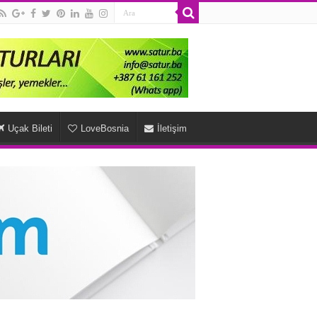
Uçak Bileti
LoveBosnia
İletişim