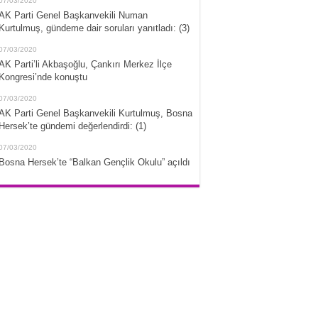
07/03/2020
AK Parti Genel Başkanvekili Numan
Kurtulmuş, gündeme dair soruları yanıtladı: (3)
07/03/2020
AK Parti’li Akbaşoğlu, Çankırı Merkez İlçe
Kongresi’nde konuştu
07/03/2020
AK Parti Genel Başkanvekili Kurtulmuş, Bosna
Hersek’te gündemi değerlendirdi: (1)
07/03/2020
Bosna Hersek’te “Balkan Gençlik Okulu” açıldı