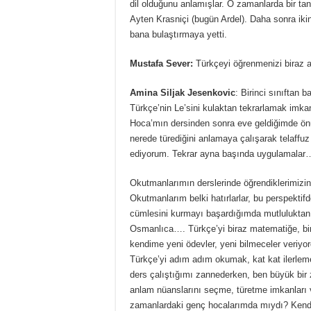
dil olduğunu anlamışlar. O zamanlarda bir tan
Ayten Krasniçi (bugün Ardel). Daha sonra ikin
bana bulaştırmaya yetti.
Mustafa Sever:
Türkçeyi öğrenmenizi biraz a
Amina Siljak Jesenkovic
: Birinci sınıftan b
Türkçe’nin Le’sini kulaktan tekrarlamak imka
Hoca’mın dersinden sonra eve geldiğimde önüme
nerede türediğini anlamaya çalışarak telaffu
ediyorum. Tekrar ayna başında uygulamalar
Okutmanlarımın derslerinde öğrendiklerimizin h
Okutmanlarım belki hatırlarlar, bu perspekt
cümlesini kurmayı başardığımda mutluluktan u
Osmanlıca…. Türkçe’yi biraz matematiğe, bir
kendime yeni ödevler, yeni bilmeceler veri
Türkçe’yi adım adım okumak, kat kat ilerleme
ders çalıştığımı zannederken, ben büyük bir 
anlam nüanslarını seçme, türetme imkanları ve
zamanlardaki genç hocalarımda mıydı? Kendil