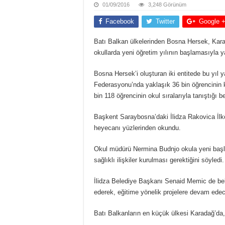
01/09/2016
3,248 Görünüm
Facebook
Twitter
Google 
Batı Balkan ülkelerinden Bosna Hersek, Karad
okullarda yeni öğretim yılının başlamasıyla ya
Bosna Hersek’i oluşturan iki entitede bu yıl 
Federasyonu’nda yaklaşık 36 bin öğrencinin k
bin 118 öğrencinin okul sıralarıyla tanıştığı beli
Başkent Saraybosna’daki İlidza Rakovica İlkö
heyecanı yüzlerinden okundu.
Okul müdürü Nermina Budnjo okula yeni başlayan
sağlıklı ilişkiler kurulması gerektiğini söyledi.
İlidza Belediye Başkanı Senaid Memic de bele
ederek, eğitime yönelik projelere devam edece
Batı Balkanların en küçük ülkesi Karadağ’da,