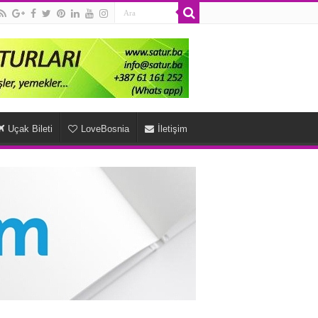
Uçak Bileti
LoveBosnia
İletişim