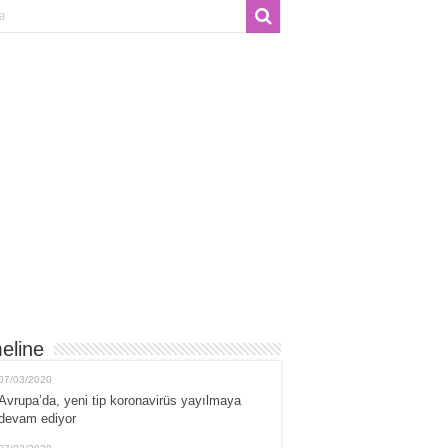
eline
07/03/2020
Avrupa’da, yeni tip koronavirüs yayılmaya
devam ediyor