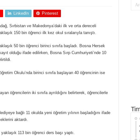
+
LinkedIn
Pinterest
ağ, Sırbistan ve Makedonya’daki ilk ve orta dereceli
klaşık 150 bin öğrenci ilk kez okul sıralarıyla tanıştı.
yaklaşık 50 bin öğrenci birinci sınıfa başladı. Bosna Hersek
ayıt olduğu ifade edilirken, Bosna Sırp Cumhuriyeti’nde 10
rtildi.
ğretim Okulu’nda birinci sınıfa başlayan 40 öğrencinin ise
 öğrencilerin iki sınıfa ayrıldığını belirterek, öğrencilerle
Tim
diyeye bağlı 11 okulda yeni öğretim yılının başladığını ifade
klerini aktardı.
 yaklaşık 113 bin öğrenci ders başı yaptı.