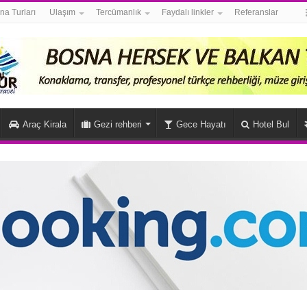
na Turları
Ulaşım
Tercümanlık
Faydalı linkler
Referanslar
Araç Kirala
Gezi rehberi
Gece Hayatı
Hotel Bul