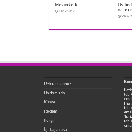
Mostarkolik
Üstünd
acı di
11/12/2017
23/07/
Bos
Referanslarımız
İlet
Hakkımızda
tel:
emai
Künye
Part
tel:
Reklam
emai
Tur
İletişim
tel:
emai
İş Başvurusu