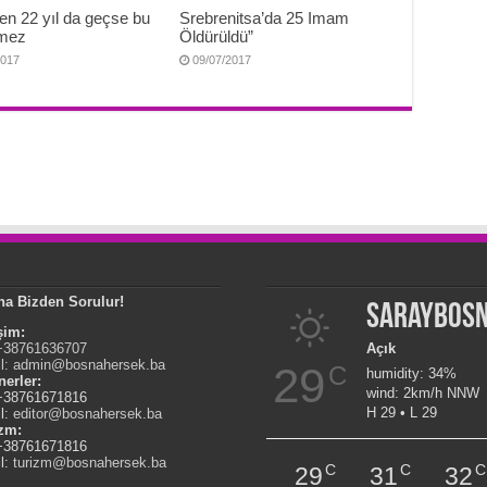
en 22 yıl da geçse bu
Srebrenitsa’da 25 Imam
nmez
Öldürüldü”
2017
09/07/2017
na Bizden Sorulur!
Saraybos
işim:
 +38761636707
Açık
l:
admin@bosnahersek.ba
29
C
humidity: 34%
nerler:
wind: 2km/h NNW
 +38761671816
H 29 • L 29
l:
editor@bosnahersek.ba
izm:
 +38761671816
l:
turizm@bosnahersek.ba
C
C
C
29
31
32