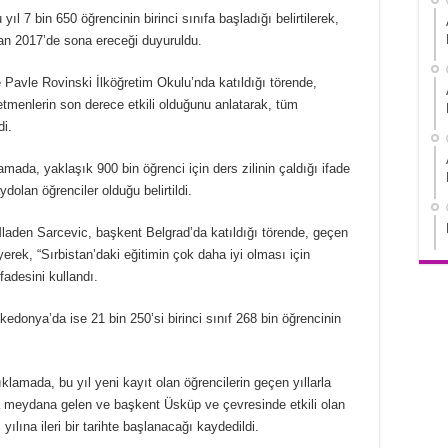
l 7 bin 650 öğrencinin birinci sınıfa başladığı belirtilerek,
ran 2017’de sona ereceği duyuruldu.
Pavle Rovinski İlköğretim Okulu’nda katıldığı törende,
etmenlerin son derece etkili olduğunu anlatarak, tüm
di.
mada, yaklaşık 900 bin öğrenci için ders zilinin çaldığı ifade
ydolan öğrenciler olduğu belirtildi.
Mladen Sarcevic, başkent Belgrad’da katıldığı törende, geçen
yerek, “Sırbistan’daki eğitimin çok daha iyi olması için
adesini kullandı.
akedonya’da ise 21 bin 250’si birinci sınıf 268 bin öğrencinin
amada, bu yıl yeni kayıt olan öğrencilerin geçen yıllarla
ta meydana gelen ve başkent Üsküp ve çevresinde etkili olan
ılına ileri bir tarihte başlanacağı kaydedildi.