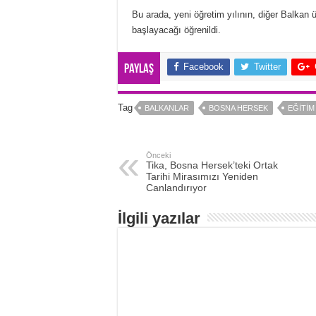
Bu arada, yeni öğretim yılının, diğer Balkan 
başlayacağı öğrenildi.
Facebook
Twitter
Paylaş
Tag
BALKANLAR
BOSNA HERSEK
EĞITIM
Önceki
Tika, Bosna Hersek’teki Ortak
Tarihi Mirasımızı Yeniden
Canlandırıyor
İlgili yazılar