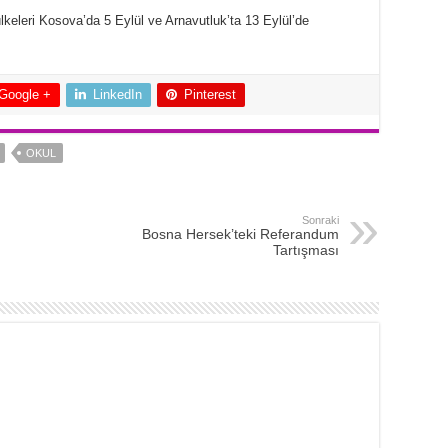
ülkeleri Kosova’da 5 Eylül ve Arnavutluk’ta 13 Eylül’de
Google +
LinkedIn
Pinterest
OKUL
Sonraki
Bosna Hersek’teki Referandum
Tartışması