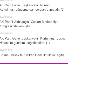
07/03/2020
AK Parti Genel Başkanvekili Numan
Kurtulmuş, gündeme dair soruları yanıtladı: (3)
07/03/2020
AK Parti’li Akbaşoğlu, Çankırı Merkez İlçe
Kongresi’nde konuştu
07/03/2020
AK Parti Genel Başkanvekili Kurtulmuş, Bosna
Hersek’te gündemi değerlendirdi: (1)
07/03/2020
Bosna Hersek’te “Balkan Gençlik Okulu” açıldı