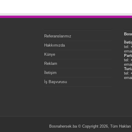
Bos
Referanslarımız
İlet
Hakkımızda
tel:
emai
Künye
Part
tel:
Reklam
emai
Tur
İletişim
tel:
emai
İş Başvurusu
Bosnahersek.ba © Copyright 2026, Tüm Hakları 