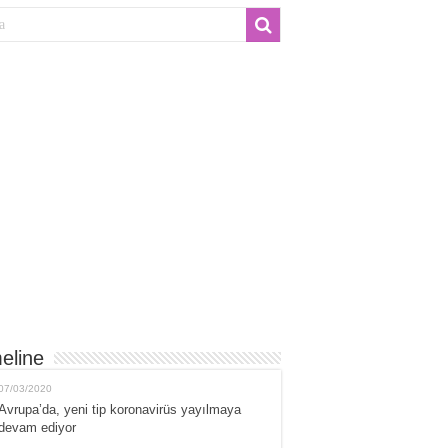
eline
07/03/2020
Avrupa’da, yeni tip koronavirüs yayılmaya
devam ediyor