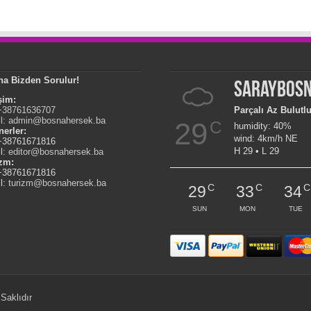
na Bizden Sorulur!
Saraybos
işim:
 +38761636707
Parçalı Az Bulutl
l:
admin@bosnahersek.ba
29
C
humidity: 40%
nerler:
wind: 4km/h NE
 +38761671816
H 29 • L 29
l:
editor@bosnahersek.ba
izm:
 +38761671816
l:
turizm@bosnahersek.ba
C
C
C
29
33
34
SUN
MON
TUE
Saklıdır