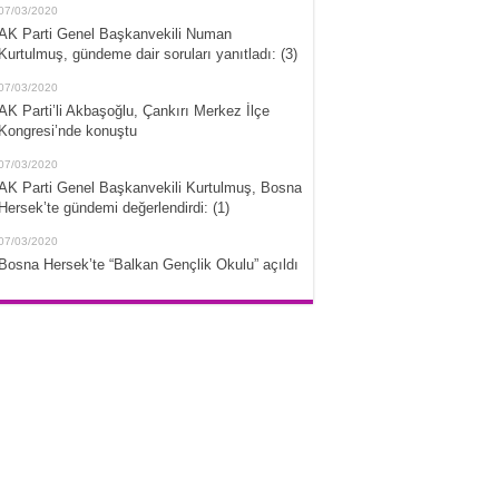
07/03/2020
AK Parti Genel Başkanvekili Numan
Kurtulmuş, gündeme dair soruları yanıtladı: (3)
07/03/2020
AK Parti’li Akbaşoğlu, Çankırı Merkez İlçe
Kongresi’nde konuştu
07/03/2020
AK Parti Genel Başkanvekili Kurtulmuş, Bosna
Hersek’te gündemi değerlendirdi: (1)
07/03/2020
Bosna Hersek’te “Balkan Gençlik Okulu” açıldı