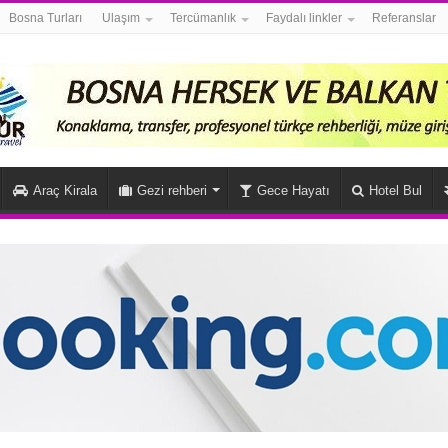
Bosna Turları
Ulaşım
Tercümanlık
Faydalı linkler
Referanslar
Araç Kirala
Gezi rehberi
Gece Hayatı
Hotel Bul