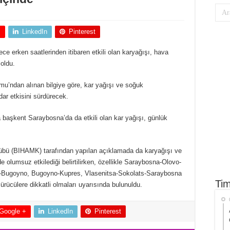
+
LinkedIn
Pinterest
e erken saatlerinden itibaren etkili olan karyağışı, hava
oldu.
’ndan alınan bilgiye göre, kar yağışı ve soğuk
ar etkisini sürdürecek.
a başkent Saraybosna’da da etkili olan kar yağışı, günlük
bü (BIHAMK) tarafından yapılan açıklamada da karyağışı ve
e olumsuz etkilediği belirtilirken, özellikle Saraybosna-Olovo-
k-Bugoyno, Bugoyno-Kupres, Vlasenitsa-Sokolats-Saraybosna
Tim
ürücülere dikkatli olmaları uyarısında bulunuldu.
Google +
LinkedIn
Pinterest