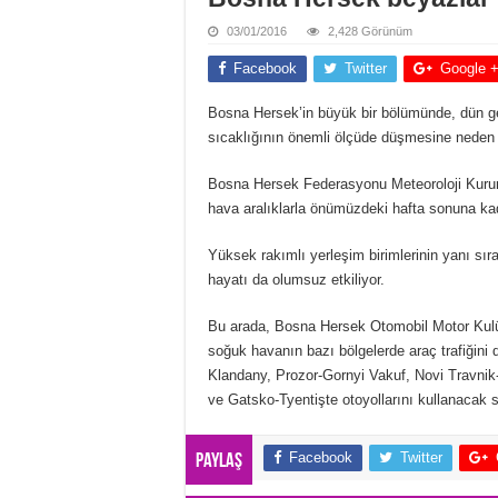
03/01/2016
2,428 Görünüm
Facebook
Twitter
Google 
Bosna Hersek’in büyük bir bölümünde, dün gec
sıcaklığının önemli ölçüde düşmesine neden 
Bosna Hersek Federasyonu Meteoroloji Kurumu
hava aralıklarla önümüzdeki hafta sonuna kad
Yüksek rakımlı yerleşim birimlerinin yanı sır
hayatı da olumsuz etkiliyor.
Bu arada, Bosna Hersek Otomobil Motor Kulü
soğuk havanın bazı bölgelerde araç trafiğini d
Klandany, Prozor-Gornyi Vakuf, Novi Travni
ve Gatsko-Tyentişte otoyollarını kullanacak s
Facebook
Twitter
Paylaş