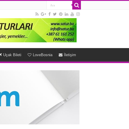
Uçak Bileti
LoveBosnia
İletişim