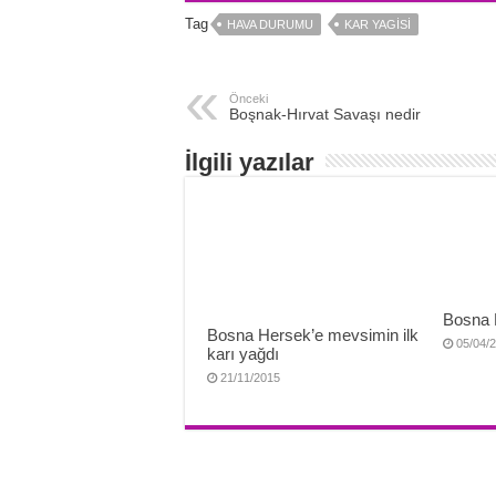
Tag
HAVA DURUMU
KAR YAGISI
Önceki
Boşnak-Hırvat Savaşı nedir
İlgili yazılar
Bosna 
Bosna Hersek’e mevsimin ilk
05/04/
karı yağdı
21/11/2015