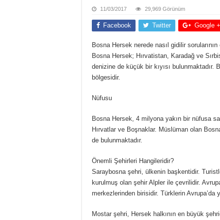
11/03/2017
29,969 Görünüm
Facebook
Twitter
Google 
Bosna Hersek nerede nasıl gidilir sorularının 
Bosna Hersek; Hırvatistan, Karadağ ve Sırbist
denizine de küçük bir kıyısı bulunmaktadır. 
bölgesidir.
Nüfusu
Bosna Hersek, 4 milyona yakın bir nüfusa sahi
Hırvatlar ve Boşnaklar. Müslüman olan Bosnal
de bulunmaktadır.
Önemli Şehirleri Hangileridir?
Saraybosna şehri, ülkenin başkentidir. Turistl
kurulmuş olan şehir Alpler ile çevrilidir. Avr
merkezlerinden birisidir. Türklerin Avrupa’da y
Mostar şehri, Hersek halkının en büyük şehridi