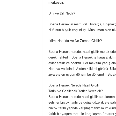
merkezdir.
Dini ve Dili Nedir?
Bosna Hersek’in resmi dili Hırvatça, Boşnakça 
Nüfusun büyük çoğunluğu Müslüman olan ülke
İklimi Nasıldır ve Ne Zaman Gidilir?
Bosna Hersek nerede, nasıl gidilir merak ede
gerekmektedir. Bosna Hersek’te karasal ikli
aylar aralık ve ocaktır. Her mevsim yağış a
Neretva vadisinde Akdeniz iklimi görülür. Ülk
ziyarete en uygun dönem bu dönemdir. Sıcakl
Bosna Hersek Nerede Nasıl Gidilir
Tarihi ve Gezilecek Yerler Neresidir?
Bosna Hersek nerede nasıl gidilir sorularının
şehirler birçok tarihi ve doğal güzelliklere sa
birçok tarihi yapıyla karşılaşmanız mümkündür
farklı bir yaşam tarzı ile karşılaşma fırsatını