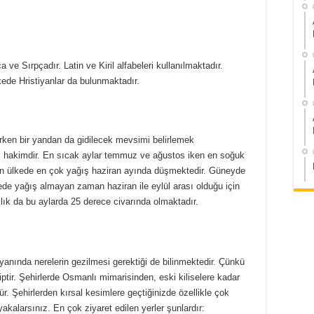
ve Sırpçadır. Latin ve Kiril alfabeleri kullanılmaktadır.
de Hristiyanlar da bulunmaktadır.
rken bir yandan da gidilecek mevsimi belirlemek
m hakimdir. En sıcak aylar temmuz ve ağustos iken en soğuk
lan ülkede en çok yağış haziran ayında düşmektedir. Güneyde
ede yağış almayan zaman haziran ile eylül arası olduğu için
ık da bu aylarda 25 derece civarında olmaktadır.
 yanında nerelerin gezilmesi gerektiği de bilinmektedir. Çünkü
hiptir. Şehirlerde Osmanlı mimarisinden, eski kiliselere kadar
. Şehirlerden kırsal kesimlere geçtiğinizde özellikle çok
 yakalarsınız. En çok ziyaret edilen yerler şunlardır: