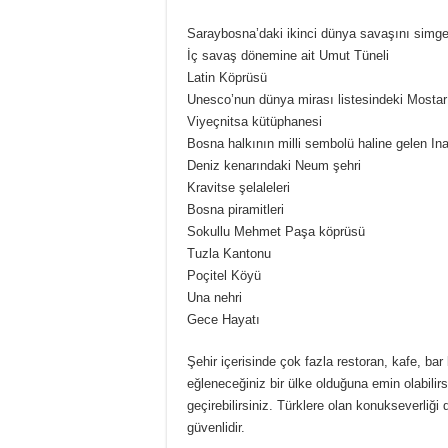
Saraybosna’daki ikinci dünya savaşını simg
İç savaş dönemine ait Umut Tüneli
Latin Köprüsü
Unesco’nun dünya mirası listesindeki Mosta
Viyeçnitsa kütüphanesi
Bosna halkının milli sembolü haline gelen In
Deniz kenarındaki Neum şehri
Kravitse şelaleleri
Bosna piramitleri
Sokullu Mehmet Paşa köprüsü
Tuzla Kantonu
Poçitel Köyü
Una nehri
Gece Hayatı
Şehir içerisinde çok fazla restoran, kafe, ba
eğleneceğiniz bir ülke olduğuna emin olabilirs
geçirebilirsiniz. Türklere olan konukseverliğ
güvenlidir.