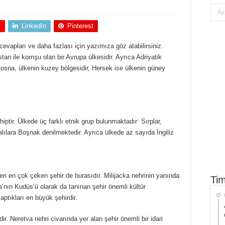
+
LinkedIn
Pinterest
cevapları ve daha fazlası için yazımıza göz atabilirsiniz.
an ile komşu olan bir Avrupa ülkesidir. Ayrıca Adriyatik
Bosna, ülkenin kuzey bölgesidir, Hersek ise ülkenin güney
ptir. Ülkede üç farklı etnik grup bulunmaktadır: Sırplar,
ılara Boşnak denilmektedir. Ayrıca ülkede az sayıda İngiliz
eri en çok çeken şehir de burasıdır. Milijacka nehrinin yanında
Tim
upa’nın Kudüs’ü olarak da tanınan şehir önemli kültür
aptıkları en büyük şehirdir.
r. Neretva nehri civarında yer alan şehir önemli bir idari