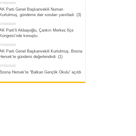
07/03/2020
AK Parti Genel Başkanvekili Numan
Kurtulmuş, gündeme dair soruları yanıtladı: (3)
07/03/2020
AK Parti’li Akbaşoğlu, Çankırı Merkez İlçe
Kongresi’nde konuştu
07/03/2020
AK Parti Genel Başkanvekili Kurtulmuş, Bosna
Hersek’te gündemi değerlendirdi: (1)
07/03/2020
Bosna Hersek’te “Balkan Gençlik Okulu” açıldı