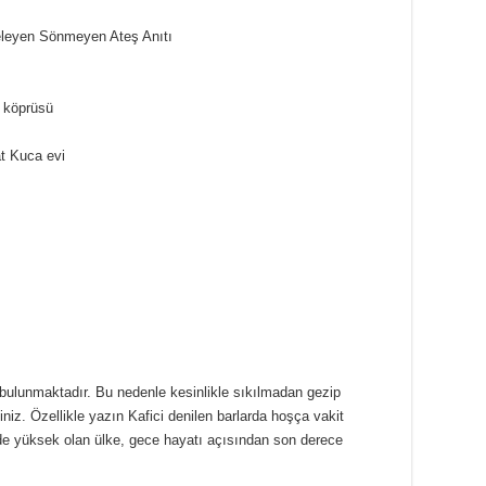
eleyen Sönmeyen Ateş Anıtı
r köprüsü
at Kuca evi
r bulunmaktadır. Bu nedenle kesinlikle sıkılmadan gezip
iniz. Özellikle yazın Kafici denilen barlarda hoşça vakit
i de yüksek olan ülke, gece hayatı açısından son derece