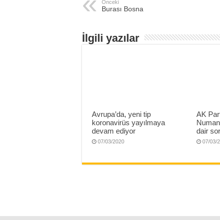
Önceki
Burası Bosna
İlgili yazılar
Avrupa’da, yeni tip
AK Part
koronavirüs yayılmaya
Numan 
devam ediyor
dair sor
07/03/2020
07/03/