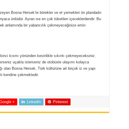
zeyen Bosna Hersek’te börekler ve et yemekleri ön plandadır.
yaca ünlüdür. Ayran ise en çok tüketilen içeceklerdendir. Bu
mek anlamında bir yabancılık çekmeyeceğinize emin
ikinci kısmı yönünden kesinlikle sıkıntı çekmeyeceksiniz.
terseniz uçakla isterseniz de otobüsle ulaşımı kolayca
ğı olan Bosna Hersek, Türk kültürüne ait birçok iz ve yapı
isti kendine çekmektedir.
Google +
LinkedIn
Pinterest