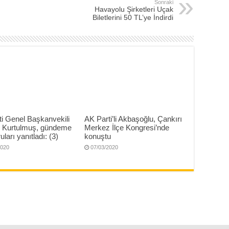
Sonraki
Havayolu Şirketleri Uçak
Biletlerini 50 TL’ye İndirdi
i Genel Başkanvekili
AK Parti’li Akbaşoğlu, Çankırı
Kurtulmuş, gündeme
Merkez İlçe Kongresi’nde
uları yanıtladı: (3)
konuştu
2020
07/03/2020