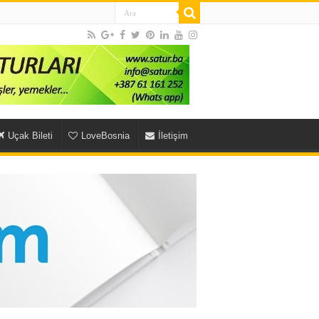
Uçak Bileti
LoveBosnia
İletişim