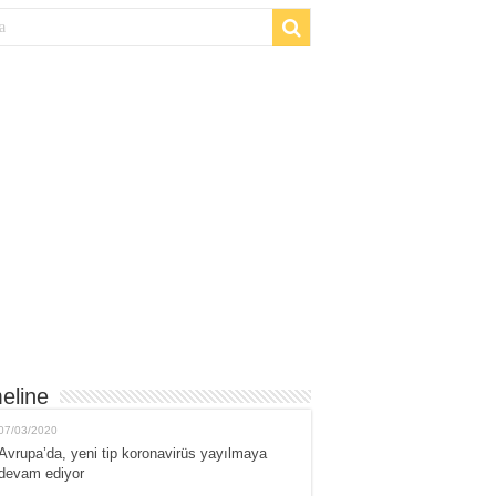
eline
07/03/2020
Avrupa’da, yeni tip koronavirüs yayılmaya
devam ediyor