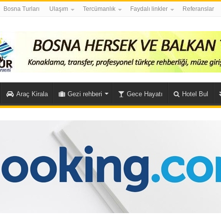
Bosna Turları
Ulaşım
Tercümanlık
Faydalı linkler
Referanslar
Araç Kirala
Gezi rehberi
Gece Hayatı
Hotel Bul