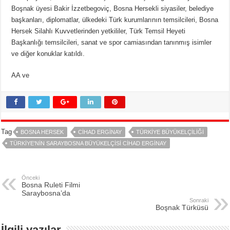
Boşnak üyesi Bakir İzzetbegoviç, Bosna Hersekli siyasiler, belediye
başkanları, diplomatlar, ülkedeki Türk kurumlarının temsilcileri, Bosna
Hersek Silahlı Kuvvetlerinden yetkililer, Türk Temsil Heyeti
Başkanlığı temsilcileri, sanat ve spor camiasından tanınmış isimler
ve diğer konuklar katıldı.
AA ve
Tag
BOSNA HERSEK
CIHAD ERGINAY
TÜRKIYE BÜYÜKELÇILIĞI
TÜRKIYE'NIN SARAYBOSNA BÜYÜKELÇISI CIHAD ERGINAY
Önceki
Bosna Ruleti Filmi
Saraybosna’da
Sonraki
Boşnak Türküsü
İlgili yazılar