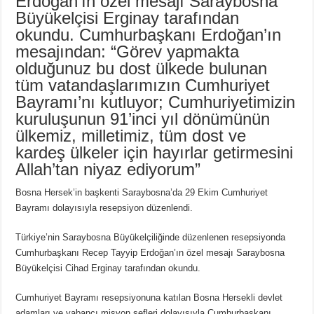
Erdoğan’ın özel mesajı Saraybosna
Büyükelçisi Erginay tarafından
okundu. Cumhurbaşkanı Erdoğan’ın
mesajından: “Görev yapmakta
olduğunuz bu dost ülkede bulunan
tüm vatandaşlarımızın Cumhuriyet
Bayramı’nı kutluyor; Cumhuriyetimizin
kuruluşunun 91’inci yıl dönümünün
ülkemiz, milletimiz, tüm dost ve
kardeş ülkeler için hayırlar getirmesini
Allah’tan niyaz ediyorum”
Bosna Hersek’in başkenti Saraybosna’da 29 Ekim Cumhuriyet
Bayramı dolayısıyla resepsiyon düzenlendi.
Türkiye’nin Saraybosna Büyükelçiliğinde düzenlenen resepsiyonda
Cumhurbaşkanı Recep Tayyip Erdoğan’ın özel mesajı Saraybosna
Büyükelçisi Cihad Erginay tarafından okundu.
Cumhuriyet Bayramı resepsiyonuna katılan Bosna Hersekli devlet
adamları ve yabancı misyon şefleri dolayısıyla Cumhurbaşkanı