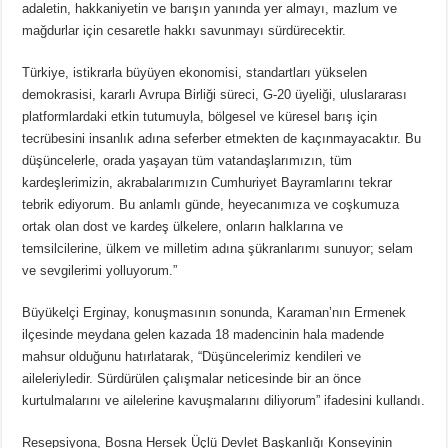
adaletin, hakkaniyetin ve barışın yanında yer almayı, mazlum ve
mağdurlar için cesaretle hakkı savunmayı sürdürecektir.
Türkiye, istikrarla büyüyen ekonomisi, standartları yükselen
demokrasisi, kararlı Avrupa Birliği süreci, G-20 üyeliği, uluslararası
platformlardaki etkin tutumuyla, bölgesel ve küresel barış için
tecrübesini insanlık adına seferber etmekten de kaçınmayacaktır. Bu
düşüncelerle, orada yaşayan tüm vatandaşlarımızın, tüm
kardeşlerimizin, akrabalarımızın Cumhuriyet Bayramlarını tekrar
tebrik ediyorum. Bu anlamlı günde, heyecanımıza ve coşkumuza
ortak olan dost ve kardeş ülkelere, onların halklarına ve
temsilcilerine, ülkem ve milletim adına şükranlarımı sunuyor; selam
ve sevgilerimi yolluyorum.”
Büyükelçi Erginay, konuşmasının sonunda, Karaman’nın Ermenek
ilçesinde meydana gelen kazada 18 madencinin hala madende
mahsur olduğunu hatırlatarak, “Düşüncelerimiz kendileri ve
aileleriyledir. Sürdürülen çalışmalar neticesinde bir an önce
kurtulmalarını ve ailelerine kavuşmalarını diliyorum” ifadesini kullandı.
Resepsiyona, Bosna Hersek Üçlü Devlet Başkanlığı Konseyinin