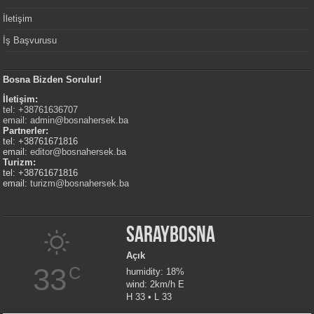
İletişim
İş Başvurusu
Bosna Bizden Sorulur!
İletişim:
tel: +38761636707
email:
admin@bosnahersek.ba
Partnerler:
tel: +38761671816
email:
editor@bosnahersek.ba
Turizm:
tel: +38761671816
email:
turizm@bosnahersek.ba
Saraybosna
Açık
33
C
humidity: 18%
wind: 2km/h E
H 33 • L 33