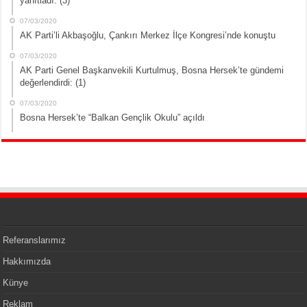
yanıtladı: (3)
07/03/2020
AK Parti’li Akbaşoğlu, Çankırı Merkez İlçe Kongresi’nde konuştu
07/03/2020
AK Parti Genel Başkanvekili Kurtulmuş, Bosna Hersek’te gündemi
değerlendirdi: (1)
07/03/2020
Bosna Hersek’te “Balkan Gençlik Okulu” açıldı
Referanslarımız
Hakkımızda
Künye
Reklam