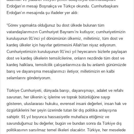
Erdoğan’ın mesajı Boşnakça ve Türkçe okundu. Cumhurbaşkanı
Erdoğan’ın mesajında şu ifadeler yer aldı:
“Görev yapmakta olduğunuz bu dost ülkede bulunan tüm
vatandaşlarımızın Cumhuriyet Bayramı’nı kutluyor; cumhuriyetimizin
kuruluşunun 91’inci yıl dönümünün ülkemiz, milletimiz, tüm dost ve
kardeş ülkeler için hayırlar getirmesini Allah’tan niyaz ediyorum.
Cumhuriyetimizin kuruluşunun 91’inci yıl heyecanını bizlerle paylaşan
dost ve kardeş ülkelerin temsilcilerine, onların nezdinde tüm dost ve
kardeş halklara, temsilcilik çalışanlarımıza da bu anlamlı günümüzde
barış ve dayanışma mesajlarımızı iletiyor, milletimizin en kalbi
selamlarını gönderiyorum.
Türkiye Cumhuriyeti, dünyada barışı, dayanışmayı, adalet ve refahı
savunan, her ülkenin iç işlerine ve toprak bütünlüğüne saygı
gösteren, uluslararası hukuku, evrensel insani değerleri, insan hak ve
özgürlüklerini her şeyin üzerinde tutan bir dış politika anlayışına
sahiptir. 91 yıl boyunca hassasiyetle muhafaza ettiğimiz ve
savunduğumuz bu değerler, bugün ve bundan sonra da Türkiye dış
politikasının sarsılmaz temel ilkeleri olacaktır. Türkiye, her meselede