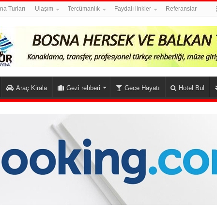
na Turları
Ulaşım
Tercümanlık
Faydalı linkler
Referanslar
Araç Kirala
Gezi rehberi
Gece Hayatı
Hotel Bul