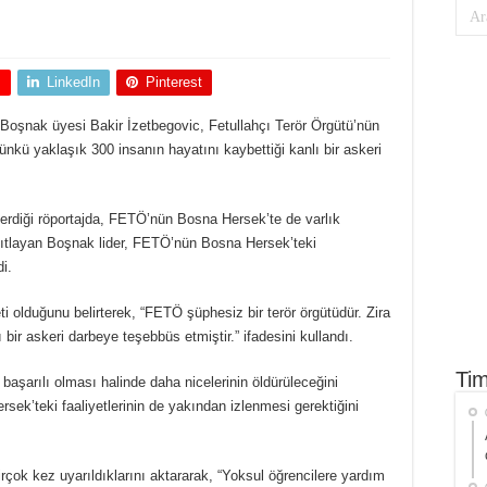
+
LinkedIn
Pinterest
oşnak üyesi Bakir İzetbegovic, Fetullahçı Terör Örgütü’nün
ünkü yaklaşık 300 insanın hayatını kaybettiği kanlı bir askeri
erdiği röportajda, FETÖ’nün Bosna Hersek’te de varlık
anıtlayan Boşnak lider, FETÖ’nün Bosna Hersek’teki
di.
i olduğunu belirterek, “FETÖ şüphesiz bir terör örgütüdür. Zira
 bir askeri darbeye teşebbüs etmiştir.” ifadesini kullandı.
Tim
şarılı olması halinde daha nicelerinin öldürüleceğini
rsek’teki faaliyetlerinin de yakından izlenmesi gerektiğini
çok kez uyarıldıklarını aktararak, “Yoksul öğrencilere yardım