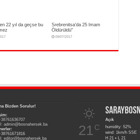
en 22 yıl da geçse bu
Srebrenitsa’da 25 Imam
nmez
Öldürüldü”
2017
09/07/2017
na Bizden Sorulur!
Saraybos
işim:
 +38761636707
Açık
l:
admin@bosnahersek.ba
21
C
humidity: 52%
nerler:
wind: 1km/h SSE
 +38761671816
H 21 • L 21
l:
editor@bosnahersek.ba