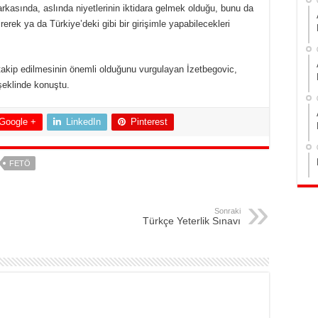
arkasında, aslında niyetlerinin iktidara gelmek olduğu, bunu da
rerek ya da Türkiye’deki gibi bir girişimle yapabilecekleri
n takip edilmesinin önemli olduğunu vurgulayan İzetbegovic,
 şeklinde konuştu.
Google +
LinkedIn
Pinterest
FETÖ
Sonraki
Türkçe Yeterlik Sınavı