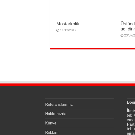
Mostarkolik
Üstünd
acı di
11/12/2017
23/07/
Bos
Referanslarımız
İlet
Hakkımızda
tel:
emai
Künye
Part
tel:
Reklam
emai