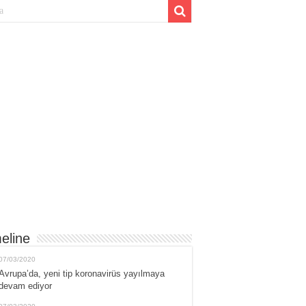
eline
07/03/2020
Avrupa’da, yeni tip koronavirüs yayılmaya
devam ediyor