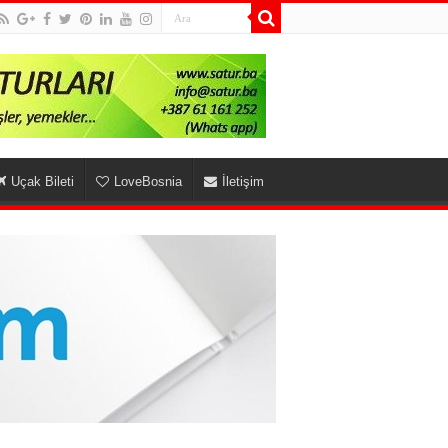
Uçak Bileti
LoveBosnia
İletişim