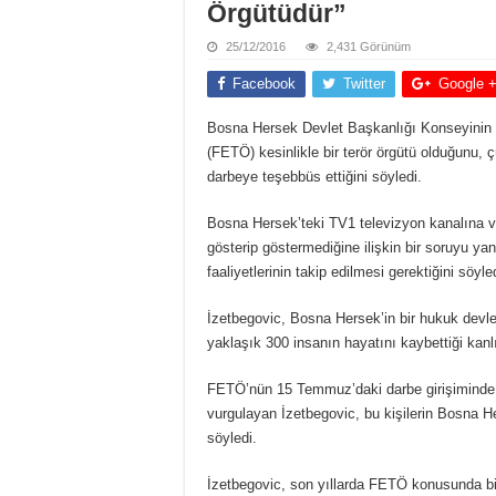
Örgütüdür”
25/12/2016
2,431 Görünüm
Facebook
Twitter
Google 
Bosna Hersek Devlet Başkanlığı Konseyinin B
(FETÖ) kesinlikle bir terör örgütü olduğunu, ç
darbeye teşebbüs ettiğini söyledi.
Bosna Hersek’teki TV1 televizyon kanalına v
gösterip göstermediğine ilişkin bir soruyu y
faaliyetlerinin takip edilmesi gerektiğini söyle
İzetbegovic, Bosna Hersek’in bir hukuk devlet
yaklaşık 300 insanın hayatını kaybettiği kanlı
FETÖ’nün 15 Temmuz’daki darbe girişiminde ba
vurgulayan İzetbegovic, bu kişilerin Bosna He
söyledi.
İzetbegovic, son yıllarda FETÖ konusunda bir