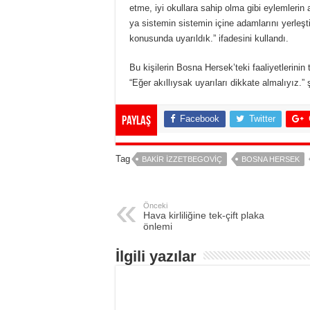
etme, iyi okullara sahip olma gibi eylemlerin 
ya sistemin sistemin içine adamlarını yerleşti
konusunda uyarıldık.” ifadesini kullandı.
Bu kişilerin Bosna Hersek’teki faaliyetlerini
“Eğer akıllıysak uyarıları dikkate almalıyız.”
Facebook
Twitter
Paylaş
Tag
BAKIR İZZETBEGOVIÇ
BOSNA HERSEK
Önceki
Hava kirliliğine tek-çift plaka
önlemi
İlgili yazılar