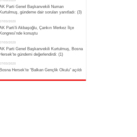
07/03/2020
AK Parti Genel Başkanvekili Numan
Kurtulmuş, gündeme dair soruları yanıtladı: (3)
07/03/2020
AK Parti’li Akbaşoğlu, Çankırı Merkez İlçe
Kongresi’nde konuştu
07/03/2020
AK Parti Genel Başkanvekili Kurtulmuş, Bosna
Hersek’te gündemi değerlendirdi: (1)
07/03/2020
Bosna Hersek’te “Balkan Gençlik Okulu” açıldı