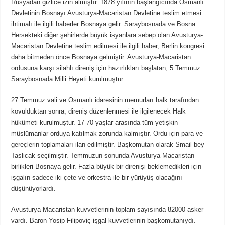
Rusyadan gizlice izin almıştır. 1878 yılının başlangıcında Osmanlı
Devletinin Bosnayı Avusturya-Macaristan Devletine teslim etmesi
ihtimalı ile ilgili haberler Bosnaya gelir. Saraybosnada ve Bosna
Hersekteki diğer şehirlerde büyük isyanlara sebep olan Avusturya-
Macaristan Devletine teslim edilmesi ile ilgili haber, Berlin kongresi
daha bitmeden önce Bosnaya gelmiştir. Avusturya-Macaristan
ordusuna karşı silahlı direniş için hazırlıkları başlatan, 5 Temmuz
Saraybosnada Milli Heyeti kurulmuştur.
27 Temmuz vali ve Osmanlı idaresinin memurları halk tarafından
kovulduktan sonra, direniş düzenlenmesi ile ilgilenecek Halk
hükümeti kurulmuştur. 17-70 yaşlar arasında tüm yetişkin
müslümanlar orduya katılmak zorunda kalmıştır. Ordu için para ve
gereçlerin toplamaları ilan edilmiştir. Başkomutan olarak Smail bey
Taslicak seçilmiştir. Temmuzun sonunda Avusturya-Macaristan
birlikleri Bosnaya gelir. Fazla büyük bir direnişi beklemedikleri için
işgalın sadece iki çete ve orkestra ile bir yürüyüş olacağını
düşünüyorlardı.
Avusturya-Macaristan kuvvetlerinin toplam sayısında 82000 asker
vardı. Baron Yosip Filipoviç işgal kuvvetlerinin başkomutanıydı.