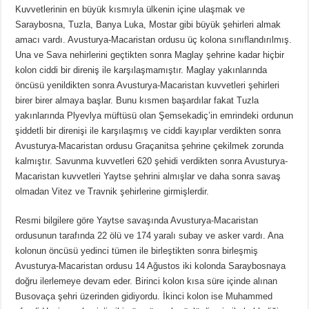
Kuvvetlerinin en büyük kısmıyla ülkenin içine ulaşmak ve
Saraybosna, Tuzla, Banya Luka, Mostar gibi büyük şehirleri almak
amacı vardı. Avusturya-Macaristan ordusu üç kolona sınıflandırılmış.
Una ve Sava nehirlerini geçtikten sonra Maglay şehrine kadar hiçbir
kolon ciddi bir direniş ile karşılaşmamıştır. Maglay yakınlarında
öncüsü yenildikten sonra Avusturya-Macaristan kuvvetleri şehirleri
birer birer almaya başlar. Bunu kısmen başardılar fakat Tuzla
yakınlarında Plyevlya müftüsü olan Şemsekadiç’in emrindeki ordunun
şiddetli bir direnişi ile karşılaşmış ve ciddi kayıplar verdikten sonra
Avusturya-Macaristan ordusu Graçanitsa şehrine çekilmek zorunda
kalmıştır. Savunma kuvvetleri 620 şehidi verdikten sonra Avusturya-
Macaristan kuvvetleri Yaytse şehrini almışlar ve daha sonra savaş
olmadan Vitez ve Travnik şehirlerine girmişlerdir.
Resmi bilgilere göre Yaytse savaşında Avusturya-Macaristan
ordusunun tarafında 22 ölü ve 174 yaralı subay ve asker vardı. Ana
kolonun öncüsü yedinci tümen ile birleştikten sonra birleşmiş
Avusturya-Macaristan ordusu 14 Ağustos iki kolonda Saraybosnaya
doğru ilerlemeye devam eder. Birinci kolon kısa süre içinde alınan
Busovaça şehri üzerinden gidiyordu. İkinci kolon ise Muhammed