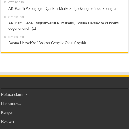
07/03/2020
AK Parti’li Akbaşoğlu, Çankırı Merkez İlçe Kongresi’nde konuştu
07/03/2020
AK Parti Genel Başkanvekili Kurtulmuş, Bosna Hersek’te gündemi
değerlendirdi: (1)
07/03/2020
Bosna Hersek’te “Balkan Gençlik Okulu” açıldı
Referanslarımız
Hakkımızda
Künye
Reklam