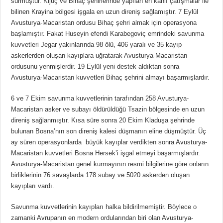
sürmüştür. Kljuç ve Bihaç şehirlerinde yapılan en kanlı çatışmalar ile
bilinen Krayina bölgesi işgala en uzun direniş sağlamıştır. 7 Eylül
Avusturya-Macaristan ordusu Bihaç şehri almak için operasyona
başlamıştır. Fakat Huseyin efendi Karabegoviç emrindeki savunma
kuvvetleri Jegar yakınlarında 98 ölü, 406 yaralı ve 35 kayıp
askerlerden oluşan kayıplara uğratarak Avusturya-Macaristan
ordusunu yenmişlerdir. 19 Eylül yeni destek aldıktan sonra
Avusturya-Macaristan kuvvetleri Bihaç şehrini almayı başarmışlardır.
6 ve 7 Ekim savunma kuvvetlerinin tarafından 258 Avusturya-
Macaristan asker ve subayı öldürüldüğü Tsazin bölgesinde en uzun
direniş sağlanmıştır. Kısa süre sonra 20 Ekim Kladuşa şehrinde
bulunan Bosna’nın son direniş kalesi düşmanın eline düşmüştür. Üç
ay süren operasyonlarda büyük kayıplar verdikten sonra Avusturya-
Macaristan kuvvetleri Bosna Hersek’i işgal etmeyi başarmışlardır.
Avusturya-Macaristan genel kurmayının resmi bilgilerine göre onların
birliklerinin 76 savaşlarda 178 subay ve 5020 askerden oluşan
kayıpları vardı.
Savunma kuvvetlerinin kayıpları halka bildirilmemiştir. Böylece o
zamanki Avrupanın en modern ordularından biri olan Avusturya-