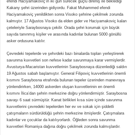
efendi Haciyamakoviç’in iki gün sürecek güçlü direniş ile beklediği
Kakany şehri üzerinden gidiyordu. Fakat Muhammed efendi
Haciyamakoviç yenildikten sonra Visoko şehrine çekilmek zorunda
kalmıştır. 17 Ağustos Visoko da elden gider ve Haciyamakoviç kalan
çeteleriyle Saraybosnaya çekilir. Orada şehri korumak için büyük
sayıda tanınmış kişiler ve arasında kadınlar bulunan 5000 gönüllü
asker ordusuna katılır.
Çevredeki tepelerde ve şehırdeki bazı binalarda topları yerleştirerek
savunma kuvvetleri son nefese kadar savunmaya karar vermişlerdir.
Avusturya-Macaristan kuvvetlerinin Saraybosnaya düzenlediği saldırı
19 Ağustos sabah başlamıştır. General Filipoviç kuvvetlerinin önemli
kısmını Saraybosna etrafında bulunan tepeler üzerinden manevraya
yönlendirirken, 14000 askerden oluşan kuvvetlerinin en önemli
kısmını İlica’dan şehrin merkezine doğru yönlendirmiştir. Saraybosna
savaşı 6 saat sürmüştür. Kanat birlikleri kısa süre içinde savunma
kuvvetlerini çevredeki tepelerden her ev ve sokak için şiddetli
çatışmaların sürdürüldüğü şehrin merkezine itmişlerdir. Çatışmalara
kadınlar ve çocuklar da katılıyorlardı. Öğleden sonra savunma
kuvvetleri Romaniya dağına doğru çekilmek zorunda kalmışlardır.