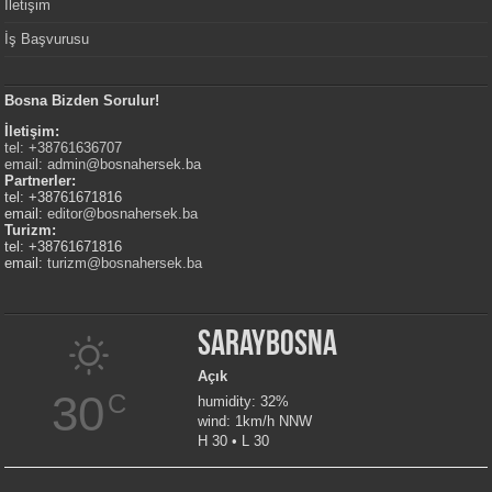
İletişim
İş Başvurusu
Bosna Bizden Sorulur!
İletişim:
tel: +38761636707
email:
admin@bosnahersek.ba
Partnerler:
tel: +38761671816
email:
editor@bosnahersek.ba
Turizm:
tel: +38761671816
email:
turizm@bosnahersek.ba
Saraybosna
Açık
30
C
humidity: 32%
wind: 1km/h NNW
H 30 • L 30