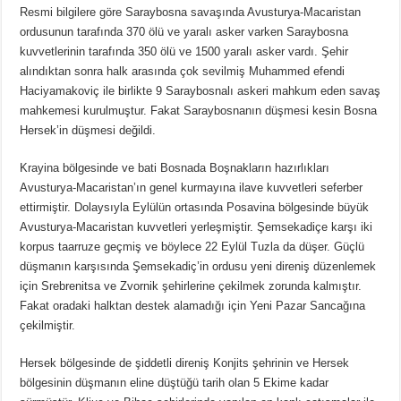
Resmi bilgilere göre Saraybosna savaşında Avusturya-Macaristan
ordusunun tarafında 370 ölü ve yaralı asker varken Saraybosna
kuvvetlerinin tarafında 350 ölü ve 1500 yaralı asker vardı. Şehir
alındıktan sonra halk arasında çok sevilmiş Muhammed efendi
Haciyamakoviç ile birlikte 9 Saraybosnalı askeri mahkum eden savaş
mahkemesi kurulmuştur. Fakat Saraybosnanın düşmesi kesin Bosna
Hersek’in düşmesi değildi.
Krayina bölgesinde ve bati Bosnada Boşnakların hazırlıkları
Avusturya-Macaristan’ın genel kurmayına ilave kuvvetleri seferber
ettirmiştir. Dolaysıyla Eylülün ortasında Posavina bölgesinde büyük
Avusturya-Macaristan kuvvetleri yerleşmiştir. Şemsekadiçe karşı iki
korpus taarruze geçmiş ve böylece 22 Eylül Tuzla da düşer. Güçlü
düşmanın karşısında Şemsekadiç’in ordusu yeni direniş düzenlemek
için Srebrenitsa ve Zvornik şehirlerine çekilmek zorunda kalmıştır.
Fakat oradaki halktan destek alamadığı için Yeni Pazar Sancağına
çekilmiştir.
Hersek bölgesinde de şiddetli direniş Konjits şehrinin ve Hersek
bölgesinin düşmanın eline düştüğü tarih olan 5 Ekime kadar