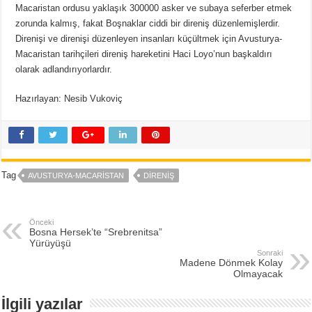
Macaristan ordusu yaklaşık 300000 asker ve subaya seferber etmek
zorunda kalmış, fakat Boşnaklar ciddi bir direniş düzenlemişlerdir.
Direnişi ve direnişi düzenleyen insanları küçültmek için Avusturya-
Macaristan tarihçileri direniş hareketini Haci Loyo’nun başkaldırı
olarak adlandırıyorlardır.
Hazırlayan: Nesib Vukoviç
Tag
AVUSTURYA-MACARISTAN
DIRENIŞ
Önceki
Bosna Hersek’te “Srebrenitsa”
Yürüyüşü
Sonraki
Madene Dönmek Kolay
Olmayacak
İlgili yazılar