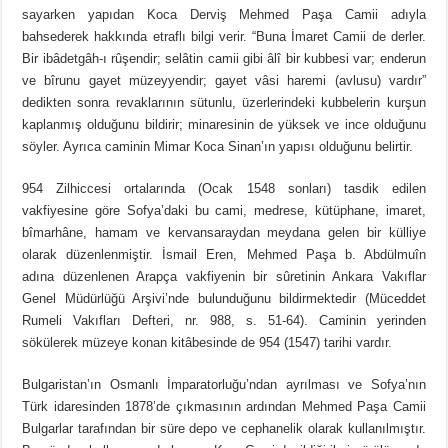
sayarken yapıdan Koca Derviş Mehmed Paşa Camii adıyla
bahsederek hakkında etraflı bilgi verir. “Buna İmaret Camii de derler.
Bir ibâdetgâh-ı rûşendir; selâtin camii gibi âlî bir kubbesi var; enderun
ve bîrunu gayet müzeyyendir; gayet vâsi haremi (avlusu) vardır”
dedikten sonra revaklarının sütunlu, üzerlerindeki kubbelerin kurşun
kaplanmış olduğunu bildirir; minaresinin de yüksek ve ince olduğunu
söyler. Ayrıca caminin Mimar Koca Sinan’ın yapısı olduğunu belirtir.
954 Zilhiccesi ortalarında (Ocak 1548 sonları) tasdik edilen
vakfiyesine göre Sofya’daki bu cami, medrese, kütüphane, imaret,
bîmarhâne, hamam ve kervansaraydan meydana gelen bir külliye
olarak düzenlenmiştir. İsmail Eren, Mehmed Paşa b. Abdülmuîn
adına düzenlenen Arapça vakfiyenin bir sûretinin Ankara Vakıflar
Genel Müdürlüğü Arşivi’nde bulunduğunu bildirmektedir (Müceddet
Rumeli Vakıfları Defteri, nr. 988, s. 51-64). Caminin yerinden
sökülerek müzeye konan kitâbesinde de 954 (1547) tarihi vardır.
Bulgaristan’ın Osmanlı İmparatorluğu’ndan ayrılması ve Sofya’nın
Türk idaresinden 1878’de çıkmasının ardından Mehmed Paşa Camii
Bulgarlar tarafından bir süre depo ve cephanelik olarak kullanılmıştır.