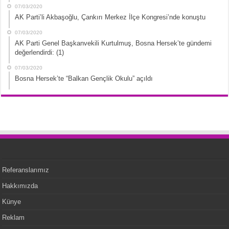
07/03/2020
AK Parti’li Akbaşoğlu, Çankırı Merkez İlçe Kongresi’nde konuştu
07/03/2020
AK Parti Genel Başkanvekili Kurtulmuş, Bosna Hersek’te gündemi
değerlendirdi: (1)
07/03/2020
Bosna Hersek’te “Balkan Gençlik Okulu” açıldı
Referanslarımız
Hakkımızda
Künye
Reklam