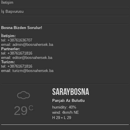
İletişim
İş Başvurusu
Bosna Bizden Sorulur!
İletişim:
tel: +38761636707
email:
admin@bosnahersek.ba
Partnerler:
tel: +38761671816
email:
editor@bosnahersek.ba
Turizm:
tel: +38761671816
email:
turizm@bosnahersek.ba
Saraybosna
Parçalı Az Bulutlu
29
C
humidity: 40%
wind: 4km/h NE
H 29 • L 29