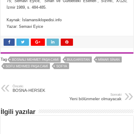
75; Semavi Eyice, “Sinan ve Gurbetteki Eserleri”, Sızıntı, X/120,
İzmir 1989, s. 484-485.
Kaynak: İslamansiklopedisi.info
Yazar: Semavi Eyice
Tag
BOSNALI MEHMET PAŞA CAMI
BULGARISTAN
MIMAR SINAN
SOFU MEHMED PAŞA CAMI
SOFYA
Önceki
BOSNA-HERSEK
Sonraki
Yeni bölünmeler olmayacak
İlgili yazılar