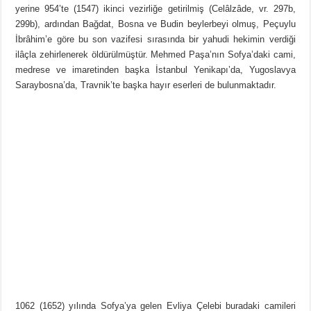
yerine 954’te (1547) ikinci vezirliğe getirilmiş (Celâlzâde, vr. 297b,
299b), ardından Bağdat, Bosna ve Budin beylerbeyi olmuş, Peçuylu
İbrâhim’e göre bu son vazifesi sırasında bir yahudi hekimin verdiği
ilâçla zehirlenerek öldürülmüştür. Mehmed Paşa’nın Sofya’daki cami,
medrese ve imaretinden başka İstanbul Yenikapı’da, Yugoslavya
Saraybosna’da, Travnik’te başka hayır eserleri de bulunmaktadır.
1062 (1652) yılında Sofya’ya gelen Evliya Çelebi buradaki camileri