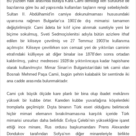
Bu yüzden halk arasında buraya Kara Cami denildiği ileri sürülürse de
bazılarına göre bu ad yapısında kullanılan taşların rengi sebebiyledir.
Sultan II. Abdülhamid’in camiye dokunulmaması hususundaki
uyarısına rağmen Bulgarlar’ca 1901’de dış mimarisi tamamen
değiştirilmiştir. Cami âdeta bir kılıf içine alınmak suretiyle yeni bir
biçime sokulmuş, Sveti Sedmoçislenitsi adıyla bütün azizlere ithaf
edilen bir kiliseye çevrilmiş ve 27 Temmuz 1903’te kullanıma
açılmıştır. Kiliseye çevrilirken son cemaat yeri de yıktırılan caminin
etrafındaki külliyeye ait diğer binalar ise 1878’den sonra ortadan
kaldırılmış, yalnız medresesi 1928’de yıktırılıncaya kadar hapishane
olarak kullanılmıştır. Mimar Sinan’ın Bulgaristan’daki tek camii olan
Bosnalı Mehmed Paşa Camii, bugün şehrin kalabalık bir semtinde iki
ana cadde arasında bulunmaktadır.
Cami çok büyük ölçüde kare planlı bir bina olup ibadet mekânını
yüksek bir kubbe örter. Kareden kubbe yuvarlağına köşelerdeki
tromplarla geçilmiştir. Dışta binanın Türk eseri olduğunu belirtecek
hiçbir mimari elemanın bırakılmamasına karşılık içeride Türk
mimarisi unsurları daha belirlidir. Evliya Çelebi’nin yüksekliğine işaret
ettiği ince minare, Rus ordusu başkumandanı Prens Alexander
Dondukov tarafından Sofya’nın diğer minareleriyle birlikte