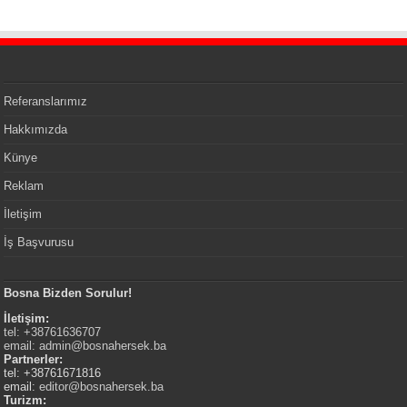
Referanslarımız
Hakkımızda
Künye
Reklam
İletişim
İş Başvurusu
Bosna Bizden Sorulur!
İletişim:
tel: +38761636707
email:
admin@bosnahersek.ba
Partnerler:
tel: +38761671816
email:
editor@bosnahersek.ba
Turizm: