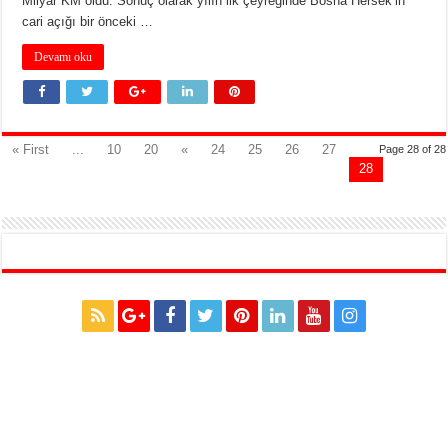
Milyar KM oldu. Sonuç olarak yılın ilk çeyreğinde Bosna Hersek’in
cari açığı bir önceki …
Devamı oku
« First
...
10
20
«
24
25
26
27
Page 28 of 28
28