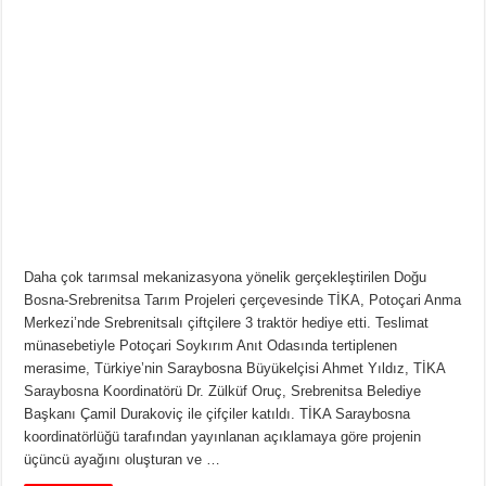
Daha çok tarımsal mekanizasyona yönelik gerçekleştirilen Doğu
Bosna-Srebrenitsa Tarım Projeleri çerçevesinde TİKA, Potoçari Anma
Merkezi’nde Srebrenitsalı çiftçilere 3 traktör hediye etti. Teslimat
münasebetiyle Potoçari Soykırım Anıt Odasında tertiplenen
merasime, Türkiye’nin Saraybosna Büyükelçisi Ahmet Yıldız, TİKA
Saraybosna Koordinatörü Dr. Zülküf Oruç, Srebrenitsa Belediye
Başkanı Çamil Durakoviç ile çifçiler katıldı. TİKA Saraybosna
koordinatörlüğü tarafından yayınlanan açıklamaya göre projenin
üçüncü ayağını oluşturan ve …