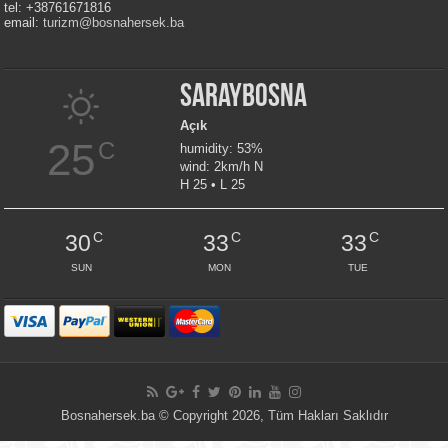
tel: +38761671816
email:
turizm@bosnahersek.ba
Saraybosna
Açık
25
C
humidity: 53%
wind: 2km/h N
H 25 • L 25
C
C
C
30
33
33
SUN
MON
TUE
Bosnahersek.ba © Copyright 2026, Tüm Hakları Saklıdır