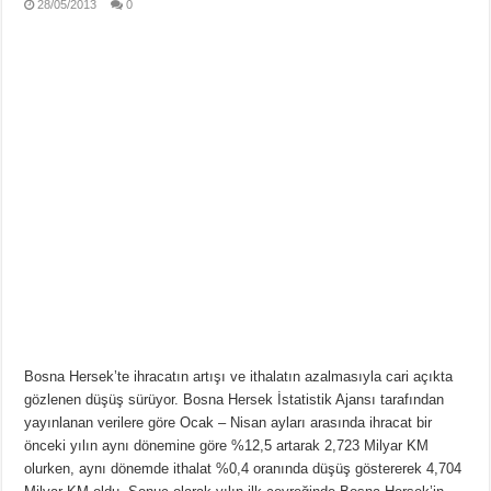
28/05/2013
0
Bosna Hersek’te ihracatın artışı ve ithalatın azalmasıyla cari açıkta
gözlenen düşüş sürüyor. Bosna Hersek İstatistik Ajansı tarafından
yayınlanan verilere göre Ocak – Nisan ayları arasında ihracat bir
önceki yılın aynı dönemine göre %12,5 artarak 2,723 Milyar KM
olurken, aynı dönemde ithalat %0,4 oranında düşüş göstererek 4,704