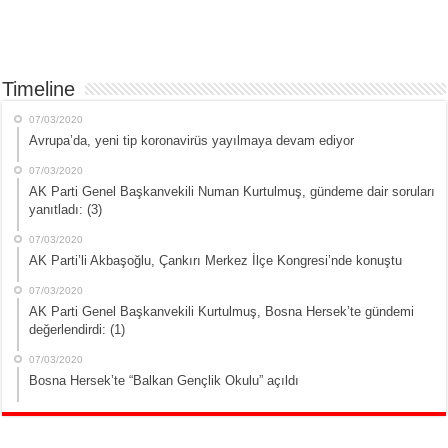
Timeline
07/03/2020
Avrupa’da, yeni tip koronavirüs yayılmaya devam ediyor
07/03/2020
AK Parti Genel Başkanvekili Numan Kurtulmuş, gündeme dair soruları
yanıtladı: (3)
07/03/2020
AK Parti’li Akbaşoğlu, Çankırı Merkez İlçe Kongresi’nde konuştu
07/03/2020
AK Parti Genel Başkanvekili Kurtulmuş, Bosna Hersek’te gündemi
değerlendirdi: (1)
07/03/2020
Bosna Hersek’te “Balkan Gençlik Okulu” açıldı