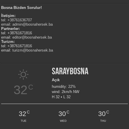
Bosna Bizden Sorulur!
İletişim:
tel: +38761636707
email:
admin@bosnahersek.ba
Partnerler:
tel: +38761671816
email:
editor@bosnahersek.ba
Turizm:
tel: +38761671816
email:
turizm@bosnahersek.ba
Saraybosna
Açık
32
C
humidity: 22%
wind: 2km/h NW
H 32 • L 32
C
C
C
32
30
30
TUE
WED
THU