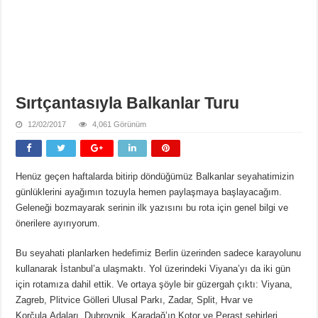
Sırtçantasıyla Balkanlar Turu
12/02/2017
4,061 Görünüm
Henüz geçen haftalarda bitirip döndüğümüz Balkanlar seyahatimizin
günlüklerini ayağımın tozuyla hemen paylaşmaya başlayacağım.
Geleneği bozmayarak serinin ilk yazısını bu rota için genel bilgi ve
önerilere ayırıyorum.
Bu seyahati planlarken hedefimiz Berlin üzerinden sadece karayolunu
kullanarak İstanbul’a ulaşmaktı. Yol üzerindeki Viyana’yı da iki gün
için rotamıza dahil ettik. Ve ortaya şöyle bir güzergah çıktı: Viyana,
Zagreb, Plitvice Gölleri Ulusal Parkı, Zadar, Split, Hvar ve
Korčula Adaları, Dubrovnik, Karadağ’ın Kotor ve Perast şehirleri,