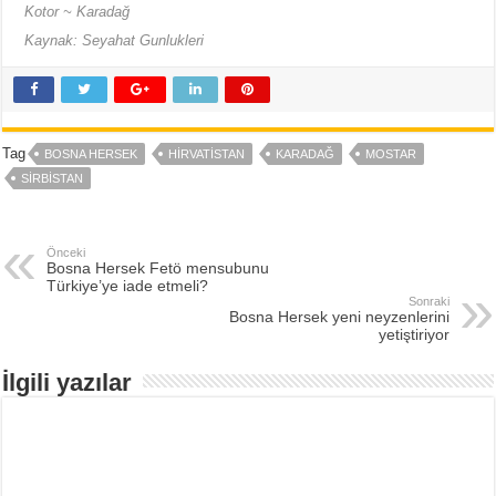
Kotor ~ Karadağ
Kaynak: Seyahat Gunlukleri
Tag
BOSNA HERSEK
HIRVATISTAN
KARADAĞ
MOSTAR
SIRBISTAN
Önceki
Bosna Hersek Fetö mensubunu
Türkiye’ye iade etmeli?
Sonraki
Bosna Hersek yeni neyzenlerini
yetiştiriyor
İlgili yazılar