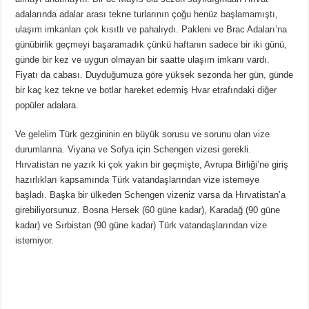
adalarında adalar arası tekne turlarının çoğu henüz başlamamıştı,
ulaşım imkanları çok kısıtlı ve pahalıydı. Pakleni ve Brac Adaları’na
günübirlik geçmeyi başaramadık çünkü haftanın sadece bir iki günü,
günde bir kez ve uygun olmayan bir saatte ulaşım imkanı vardı.
Fiyatı da cabası. Duyduğumuza göre yüksek sezonda her gün, günde
bir kaç kez tekne ve botlar hareket edermiş Hvar etrafındaki diğer
popüler adalara.
Ve gelelim Türk gezgininin en büyük sorusu ve sorunu olan vize
durumlarına. Viyana ve Sofya için Schengen vizesi gerekli.
Hırvatistan ne yazık ki çok yakın bir geçmişte, Avrupa Birliği’ne giriş
hazırlıkları kapsamında Türk vatandaşlarından vize istemeye
başladı. Başka bir ülkeden Schengen vizeniz varsa da Hırvatistan’a
girebiliyorsunuz. Bosna Hersek (60 güne kadar), Karadağ (90 güne
kadar) ve Sırbistan (90 güne kadar) Türk vatandaşlarından vize
istemiyor.