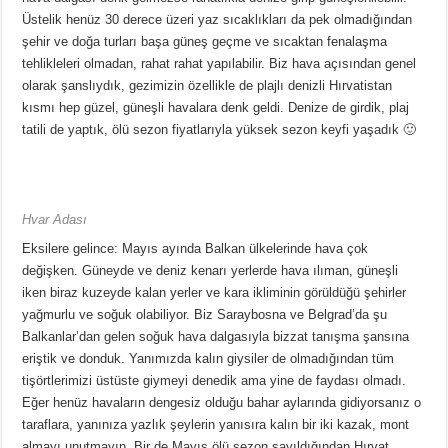
Üstelik henüz 30 derece üzeri yaz sıcaklıkları da pek olmadığından
şehir ve doğa turları başa güneş geçme ve sıcaktan fenalaşma
tehlikleleri olmadan, rahat rahat yapılabilir. Biz hava açısından genel
olarak şanslıydık, gezimizin özellikle de plajlı denizli Hırvatistan
kısmı hep güzel, güneşli havalara denk geldi. Denize de girdik, plaj
tatili de yaptık, ölü sezon fiyatlarıyla yüksek sezon keyfi yaşadık 🙂
Hvar Adası
Eksilere gelince: Mayıs ayında Balkan ülkelerinde hava çok
değişken. Güneyde ve deniz kenarı yerlerde hava ılıman, güneşli
iken biraz kuzeyde kalan yerler ve kara ikliminin görüldüğü şehirler
yağmurlu ve soğuk olabiliyor. Biz Saraybosna ve Belgrad’da şu
Balkanlar’dan gelen soğuk hava dalgasıyla bizzat tanışma şansına
eriştik ve donduk. Yanımızda kalın giysiler de olmadığından tüm
tişörtlerimizi üstüste giymeyi denedik ama yine de faydası olmadı.
Eğer henüz havaların dengesiz olduğu bahar aylarında gidiyorsanız o
taraflara, yanınıza yazlık şeylerin yanısıra kalın bir iki kazak, mont
almayı unutmayın. Bir de Mayıs ölü sezon sayıldığından Hırvat