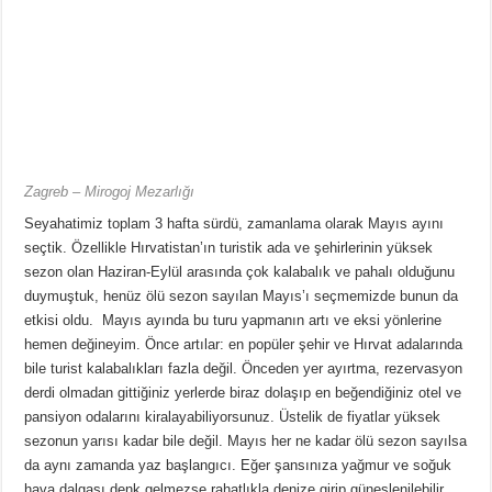
Zagreb – Mirogoj Mezarlığı
Seyahatimiz toplam 3 hafta sürdü, zamanlama olarak Mayıs ayını
seçtik. Özellikle Hırvatistan’ın turistik ada ve şehirlerinin yüksek
sezon olan Haziran-Eylül arasında çok kalabalık ve pahalı olduğunu
duymuştuk, henüz ölü sezon sayılan Mayıs’ı seçmemizde bunun da
etkisi oldu. Mayıs ayında bu turu yapmanın artı ve eksi yönlerine
hemen değineyim. Önce artılar: en popüler şehir ve Hırvat adalarında
bile turist kalabalıkları fazla değil. Önceden yer ayırtma, rezervasyon
derdi olmadan gittiğiniz yerlerde biraz dolaşıp en beğendiğiniz otel ve
pansiyon odalarını kiralayabiliyorsunuz. Üstelik de fiyatlar yüksek
sezonun yarısı kadar bile değil. Mayıs her ne kadar ölü sezon sayılsa
da aynı zamanda yaz başlangıcı. Eğer şansınıza yağmur ve soğuk
hava dalgası denk gelmezse rahatlıkla denize girip güneşlenilebilir.