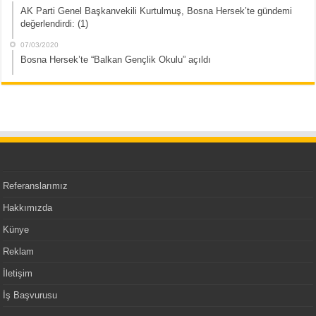
AK Parti Genel Başkanvekili Kurtulmuş, Bosna Hersek’te gündemi
değerlendirdi: (1)
07/03/2020
Bosna Hersek’te “Balkan Gençlik Okulu” açıldı
Referanslarımız
Hakkımızda
Künye
Reklam
İletişim
İş Başvurusu