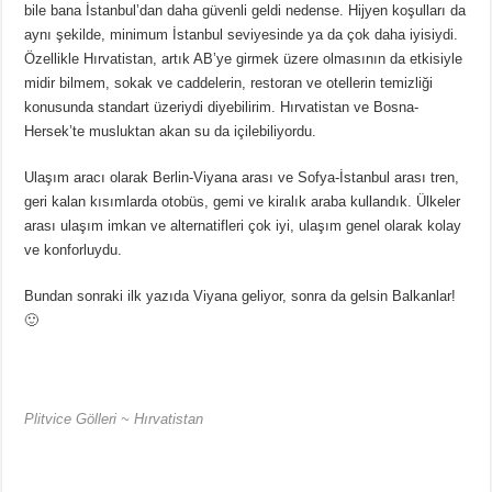
bile bana İstanbul’dan daha güvenli geldi nedense. Hijyen koşulları da
aynı şekilde, minimum İstanbul seviyesinde ya da çok daha iyisiydi.
Özellikle Hırvatistan, artık AB’ye girmek üzere olmasının da etkisiyle
midir bilmem, sokak ve caddelerin, restoran ve otellerin temizliği
konusunda standart üzeriydi diyebilirim. Hırvatistan ve Bosna-
Hersek’te musluktan akan su da içilebiliyordu.
Ulaşım aracı olarak Berlin-Viyana arası ve Sofya-İstanbul arası tren,
geri kalan kısımlarda otobüs, gemi ve kiralık araba kullandık. Ülkeler
arası ulaşım imkan ve alternatifleri çok iyi, ulaşım genel olarak kolay
ve konforluydu.
Bundan sonraki ilk yazıda Viyana geliyor, sonra da gelsin Balkanlar!
🙂
Plitvice Gölleri ~ Hırvatistan