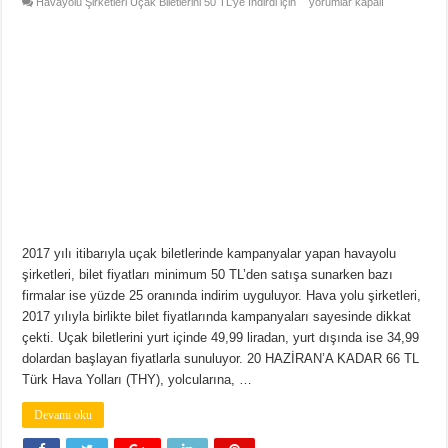
Havayolu Şirketleri Uçak Biletlerini 50 TL’ye İndirdi için
yorumlar kapalı
2017 yılı itibarıyla uçak biletlerinde kampanyalar yapan havayolu
şirketleri, bilet fiyatları minimum 50 TL’den satışa sunarken bazı
firmalar ise yüzde 25 oranında indirim uyguluyor. Hava yolu şirketleri,
2017 yılıyla birlikte bilet fiyatlarında kampanyaları sayesinde dikkat
çekti. Uçak biletlerini yurt içinde 49,99 liradan, yurt dışında ise 34,99
dolardan başlayan fiyatlarla sunuluyor. 20 HAZİRAN’A KADAR 66 TL
Türk Hava Yolları (THY), yolcularına, …
Devamı oku