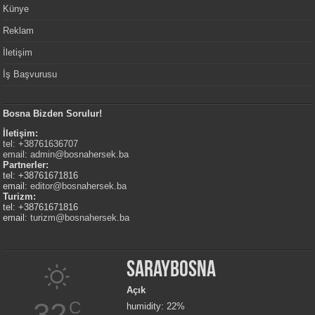
Künye
Reklam
İletişim
İş Başvurusu
Bosna Bizden Sorulur!
İletişim:
tel: +38761636707
email:
admin@bosnahersek.ba
Partnerler:
tel: +38761671816
email:
editor@bosnahersek.ba
Turizm:
tel: +38761671816
email:
turizm@bosnahersek.ba
Saraybosna
Açık
32
C
humidity: 22%