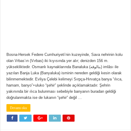
Bosna-Hersek Federe Cumhuriyeti’nin kuzeyinde, Sava nehrinin kolu
olan Vrbas’ın (Vırbas) iki kıyısında yer alır; denizden 156 m.
yüksekliktedir. Osmanlı kaynaklarında Banaluka (بنالوقه) imlâsı ile
yazılan Banja Luka (Banyaluka) isminin nereden geldiği kesin olarak
bilinmemektedir. Evliya Çelebi kelimeyi Sırpça-Hırvatça banya “ılıca,
hamam, banyo”+uluko “şehir” şeklinde açıklamaktadır. Şehrin
yakınında bir ılıca bulunması sebebiyle banyanın buradan geldiği
doğrulanmakta ise de lukanın “şehir” değil …
Devamı oku