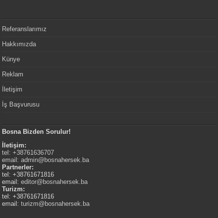
Referanslarımız
Hakkımızda
Künye
Reklam
İletişim
İş Başvurusu
Bosna Bizden Sorulur!
İletişim:
tel: +38761636707
email:
admin@bosnahersek.ba
Partnerler:
tel: +38761671816
email:
editor@bosnahersek.ba
Turizm:
tel: +38761671816
email:
turizm@bosnahersek.ba