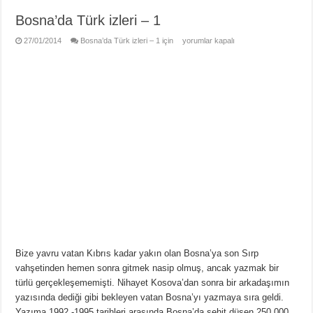
Bosna’da Türk izleri – 1
27/01/2014
Bosna’da Türk izleri – 1 için
yorumlar kapalı
Bize yavru vatan Kıbrıs kadar yakın olan Bosna’ya son Sırp
vahşetinden hemen sonra gitmek nasip olmuş, ancak yazmak bir
türlü gerçekleşememişti. Nihayet Kosova’dan sonra bir arkadaşımın
yazısında dediği gibi bekleyen vatan Bosna’yı yazmaya sıra geldi.
Yazıma 1992 -1995 tarihleri arasında Bosna’da şehit düşen 250.000