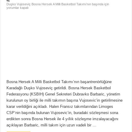
Duşko Vujoseviç Bosna Hersek A Milli Basketbol Takımı’nın başında için
yorumlar kapalı
Bosna Hersek A Milli Basketbol Takımı’nın başantrenörlüğüne
Karadağlı Duşko Vujoseviç getirildi. Bosna Hersek Basketbol
Federasyonu (KSBIH) Genel Sekreteri Dubravko Barbaric, yönetim
kurulunun oy birliği ile milli takımın başına Vujosevic’in getirilmesine
karar verildiğini açıkladı. Halen Fransız takımlarından Limoges
CSP’nin başında bulunan Vujosevic’in, buradaki sözleşmesi sona
erdikten sonra Bosna Hersek ile 4 yıllık sözleşme imzalayacağını
açıklayan Barbaric, milli takım için uzun vadeli bir …