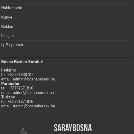
Hakkımızda
Künye
Reklam
İletişim
İş Başvurusu
Bosna Bizden Sorulur!
İletişim:
tel: +38761636707
email:
admin@bosnahersek.ba
Partnerler:
tel: +38761671816
email:
editor@bosnahersek.ba
Turizm:
tel: +38761671816
email:
turizm@bosnahersek.ba
Saraybosna